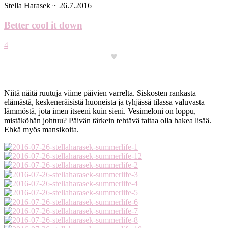
Stella Harasek
~
26.7.2016
Better cool it down
4
Niitä näitä ruutuja viime päivien varrelta. Siskosten rankasta
elämästä, keskeneräisistä huoneista ja tyhjässä tilassa valuvasta
lämmöstä, jota imen itseeni kuin sieni. Vesimeloni on loppu,
mistäköhän johtuu? Päivän tärkein tehtävä taitaa olla hakea lisää.
Ehkä myös mansikoita.