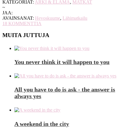
KATEGORIAT:
ARKI & ELÄMÄ
,
MATKAT
~
JAA:
AVAINSANAT:
Hevoskuume
,
Lähimatkailu
18
KOMMENTTIA
MUITA JUTTUJA
You never think it will happen to you
All you have to do is ask - the answer is
always yes
A weekend in the city