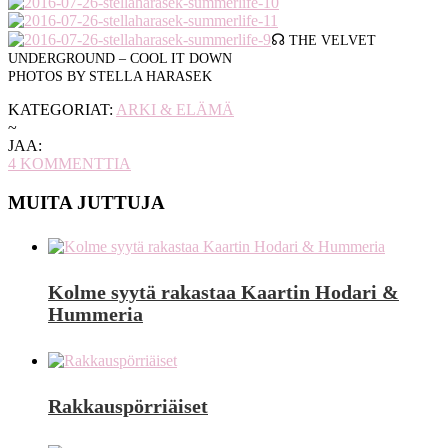
☊
THE VELVET
UNDERGROUND – COOL IT DOWN
PHOTOS BY STELLA HARASEK
KATEGORIAT:
ARKI & ELÄMÄ
~
JAA:
4
KOMMENTTIA
MUITA JUTTUJA
Kolme syytä rakastaa Kaartin Hodari &
Hummeria
Rakkauspörriäiset