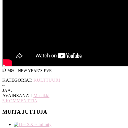
☊
MØ – NEW YEAR’S EVE
KATEGORIAT:
KULTTUURI
~
JAA:
AVAINSANAT:
Musiikki
5
KOMMENTTIA
MUITA JUTTUJA