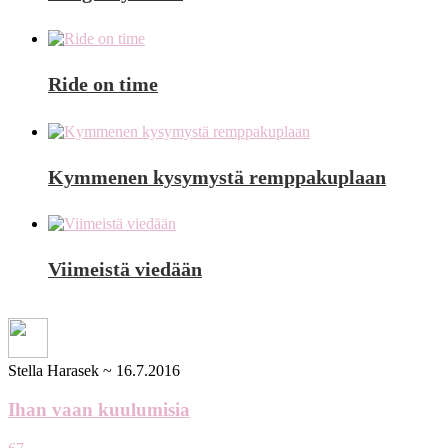
Ride on time
Kymmenen kysymystä remppakuplaan
Viimeistä viedään
Stella Harasek
~
16.7.2016
Ihan vaan kuulumisia