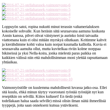
Loppuyön satoi, ropina nukutti minut terassin valtamerialuksen
kokoiselle sohvalle. Kun heräsin siitä seuraavana aamuna lusikasta
Annin kanssa, pilvet olivat väistyneet ja aurinko loisti taivaalta
viattomana kuin ei olisi mitään myrskyä ollutkaan. Keitimme kahvit
ja kierähdimme kohti valoa kuin norpat kuumalla kalliolla. Kuvia ei
seuraavalta aamulta ollut, mutta kuvitelkaa riviin kolme norppaa
bikineissä ja yksi Nella-koira, jonka mielestä paras paikka on
kaikkien välissä niin että mahdollisimman moni ylettää rapsuttamaan
yhtäaikaa.
Vaimonryöstölle on kuulemma mahdollisesti luvassa jatko-osa. Ellei
sitä kuulu, ehkä minun täytyy vuorostani ryöstää ryöstäjät nyt kun
reseptikin on selvillä. Kiitos kultaset! En tiedä (enkä
todellakaan halua saada selville) missä olisin ilman näitä ihmeellisiä
tyyppejä, joita saan onnekseni kutsua ystävikseni.