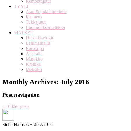
Remonttijutut
TYYLI
Asut & pukeutuminen
Kauneus
Tukkajutut
Luonnonkosmetiikka
MATKAT
Helsinki-vinkit
Lähimatkailu
Eurooppa
Australia
Marokko
Kreikka
Meksiko
Monthly Archives:
July 2016
Post navigation
←
Older posts
Stella Harasek
~
30.7.2016