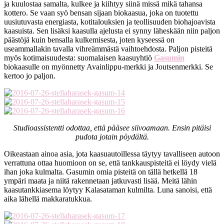
ja kuulostaa samalta, kulkee ja kiihtyy siinä missä mikä tahansa
kottero. Se vaan syö bensan sijaan biokaasua, joka on tuotettu
uusiutuvasta energiasta, kotitalouksien ja teollisuuden biohajoavista
kaasuista. Sen lisäksi kaasulla ajelusta ei synny läheskään niin paljon
päästöjä kuin bensalla kulkemisesta, joten kyseessä on
useammallakin tavalla vihreämmästä vaihtoehdosta. Paljon pisteitä
myös kotimaisuudesta: suomalaisen kaasuyhtiö
Gasumin
biokaasulle on myönnetty Avainlippu-merkki ja Joutsenmerkki. Se
kertoo jo paljon.
Studioassistentti odottaa, että pääsee siivoamaan. Ensin pitäisi
pudota jotain pöydältä.
Oikeastaan ainoa asia, jota kaasuautoillessa täytyy tavalliseen autoon
verrattuna ottaa huomioon on se, että tankkauspisteitä ei löydy vielä
ihan joka kulmalta. Gasumin omia pisteitä on tällä hetkellä 18
ympäri maata ja niitä rakennetaan jatkuvasti lisää. Meitä lähin
kaasutankkiasema löytyy Kalasataman kulmilta. Luna sanoisi, että
aika lähellä makkaratukkua.