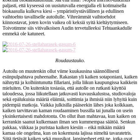
paljasti, että kyseessä on uusiutuvalla energialla eli kotimaisella
biokaasulla kulkeva kiesi – ympäristöystävällinen ja edullinen
vaihtoehto tavalliselle autoilulle. Vihreämmät vaihtoehdot
kiinnostavat, joten kovin vaikea oli keksiä syitä kieltäytymiseen.
Toivotimme siis vitivalkoisen Audin tervetulleeksi Tehtaankadulle
emmekä ole katuneet.
Roudaustauko.
Autoilu on muutenkin ollut viime kuukausina säännöllisesti
esiinpulpahtava puheenaihe. Rakastan yli kaiken sotaponiani, kaiken
nähnyttä ja kolhiintunutta fillariani, jolla liikun kaupungissa kaikkein
mieluiten. On kuitenkin tosiasia, että autolle on rutkasti käyttöä
taloudessa, jossa liikutellaan jatkuvasti kuvauskalustoa, studiovaloja
sekä epälukuisia määriä eläimiä, soittimia ja ihmisiä niin lyhyitä kuin
pidempiä matkoja. Vaikka julkisilla pääseekin lähes joka kolkkaan,
kaiken tarvittavan kaman roudaaminen bussilla tai junalla on usein
yksinkertaisesti mahdotonta. On ollut ihan mahtavaa, kun kaiken on
kerrankin saanut kulkemaan ilman sen kummempaa säätöä. Senkun
pakkaa, viikkaa ja puristaa kaiken kiesiin – eikä mikään määrä
kamaa ole ongelma, kun on kokemusta lajissa nimeltä tavaratetris.
Siitä tietävät kaiken sekä muusikot, lapsiperheet että ne, jotka ovat