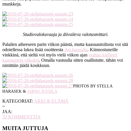
munkkeja.
Studiovalokuvaaja ja diivaileva valotusmittari.
Palailen aiheeseen parin viikon päästä, mutta kaasuautoilusta voi sitä
odotellessa lukea lisää osoitteesta
Aja kaasulla
. Kiinnostuneille
vinkkinä, että sieltä voi myös vielä viikon ajan
voittaa itselleen
kaasuauton viikoksi
. Omalla vastuulla sitten osallistutte, tähän voi
nimittäin jäädä koukkuun.
PHOTOS BY STELLA
HARASEK &
JARNO JUSSILA
KATEGORIAT:
ARKI & ELÄMÄ
~
JAA:
32
KOMMENTTIA
MUITA JUTTUJA