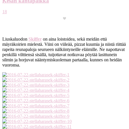
Kesän kantapaikka
18
Liuskaluodon
Skiffer
on aina loistoidea, sekä meidän että
mäyräkoirien mielestä. Viini on viileää, pizzat kuumia ja niistä riittää
rapeita reunapaloja seurueen nälkiintyneille eläimille. Ne napottavat
penkillä vilttiensä sisällä, tuijottavat notkuvaa pöytää lasittunein
silmin ja horjuvat nääntymiskuoleman partaalla, kunnes on heidän
vuoronsa.