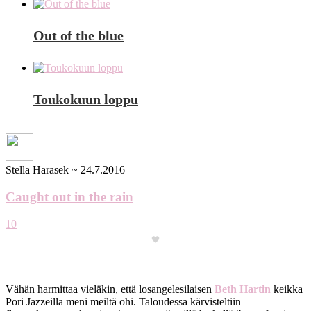
Out of the blue
Toukokuun loppu
Stella Harasek
~
24.7.2016
Caught out in the rain
10
Vähän harmittaa vieläkin, että losangelesilaisen
Beth Hartin
keikka
Pori Jazzeilla meni meiltä ohi. Taloudessa kärvisteltiin