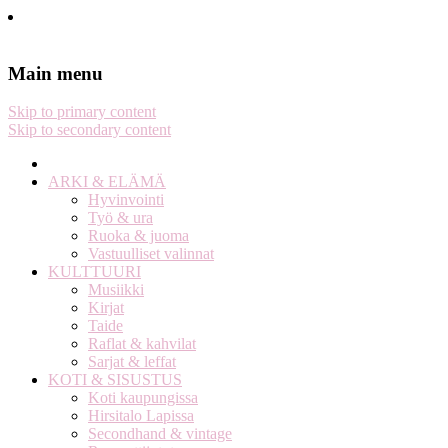
Stella Harasek & Jarno Jussila
Notes on a life
Main menu
Skip to primary content
Skip to secondary content
ARKI & ELÄMÄ
Hyvinvointi
Työ & ura
Ruoka & juoma
Vastuulliset valinnat
KULTTUURI
Musiikki
Kirjat
Taide
Raflat & kahvilat
Sarjat & leffat
KOTI & SISUSTUS
Koti kaupungissa
Hirsitalo Lapissa
Secondhand & vintage