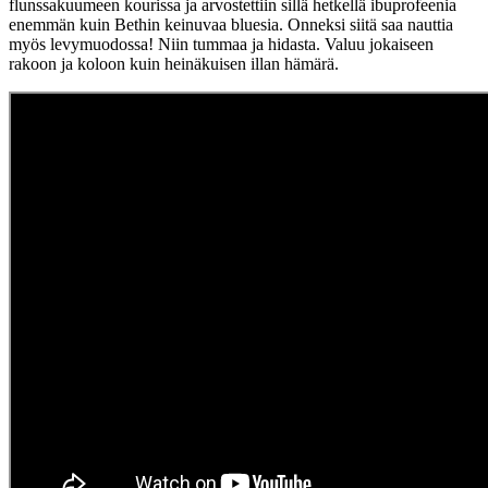
flunssakuumeen kourissa ja arvostettiin sillä hetkellä ibuprofeenia
enemmän kuin Bethin keinuvaa bluesia. Onneksi siitä saa nauttia
myös levymuodossa! Niin tummaa ja hidasta. Valuu jokaiseen
rakoon ja koloon kuin heinäkuisen illan hämärä.