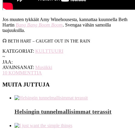
Jos muuten tykkäät Amy Winehousesta, kannattaa kuunnella Beth
Hartin
Bang Bang Boom Boom
. Svengaa vähän samoilla
taajuuksilla.
☊
BETH HART – CAUGHT OUT IN THE RAIN
KATEGORIAT:
KULTTUURI
~
JAA:
AVAINSANAT:
Musiikki
10
KOMMENTTIA
MUITA JUTTUJA
Helsingin tunnelmallisimmat terassit