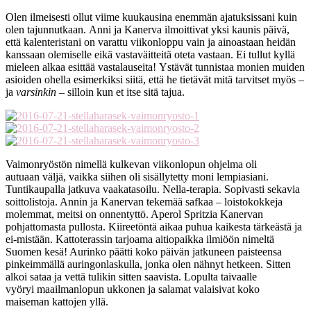
Olen ilmeisesti ollut viime kuukausina enemmän ajatuksissani kuin
olen tajunnutkaan. Anni ja Kanerva ilmoittivat yksi kaunis päivä,
että kalenteristani on varattu viikonloppu vain ja ainoastaan heidän
kanssaan olemiselle eikä vastaväitteitä oteta vastaan. Ei tullut kyllä
mieleen alkaa esittää vastalauseita! Ystävät tunnistaa monien muiden
asioiden ohella esimerkiksi siitä, että he tietävät mitä tarvitset myös –
ja
varsinkin
– silloin kun et itse sitä tajua.
Vaimonryöstön nimellä kulkevan viikonlopun ohjelma oli
autuaan väljä, vaikka siihen oli sisällytetty moni lempiasiani.
Tuntikaupalla jatkuva vaakatasoilu. Nella-terapia. Sopivasti sekavia
soittolistoja. Annin ja Kanervan tekemää safkaa – loistokokkeja
molemmat, meitsi on onnentyttö. Aperol Spritzia Kanervan
pohjattomasta pullosta. Kiireetöntä aikaa puhua kaikesta tärkeästä ja
ei-mistään. Kattoterassin tarjoama aitiopaikka ilmiöön nimeltä
Suomen kesä! Aurinko päätti koko päivän jatkuneen paisteensa
pinkeimmällä auringonlaskulla, jonka olen nähnyt hetkeen. Sitten
alkoi sataa ja vettä tulikin sitten saavista. Lopulta taivaalle
vyöryi maailmanlopun ukkonen ja salamat valaisivat koko
maiseman kattojen yllä.