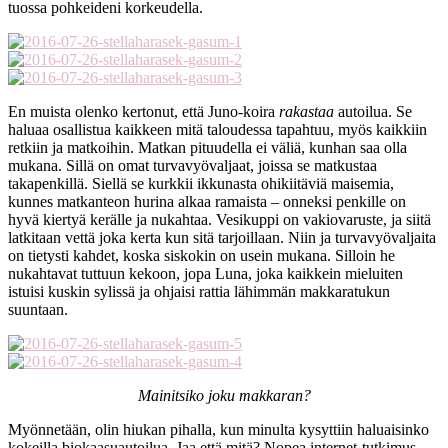
tuossa pohkeideni korkeudella.
En muista olenko kertonut, että Juno-koira
rakastaa
autoilua. Se
haluaa osallistua kaikkeen mitä taloudessa tapahtuu, myös kaikkiin
retkiin ja matkoihin. Matkan pituudella ei väliä, kunhan saa olla
mukana. Sillä on omat turvavyövaljaat, joissa se matkustaa
takapenkillä. Siellä se kurkkii ikkunasta ohikiitäviä maisemia,
kunnes matkanteon hurina alkaa ramaista – onneksi penkille on
hyvä kiertyä kerälle ja nukahtaa. Vesikuppi on vakiovaruste, ja siitä
latkitaan vettä joka kerta kun sitä tarjoillaan. Niin ja turvavyövaljaita
on tietysti kahdet, koska siskokin on usein mukana. Silloin he
nukahtavat tuttuun kekoon, jopa Luna, joka kaikkein mieluiten
istuisi kuskin sylissä ja ohjaisi rattia lähimmän makkaratukun
suuntaan.
Mainitsiko joku makkaran?
Myönnetään, olin hiukan pihalla, kun minulta kysyttiin haluaisinko
kokeilla biokaasuautoilua. Jaa että mitä? Nopea internet-tutkimus