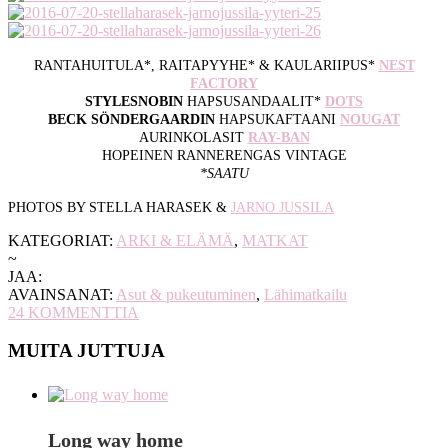
RANTAHUITULA*, RAITAPYYHE* & KAULARIIPUS*
NEST
FACTORY
STYLESNOBIN
HAPSUSANDAALIT*
DOTS
BECK SÖNDERGAARDIN
HAPSUKAFTAANI
NOUGAT
AURINKOLASIT
RAY-BAN
HOPEINEN RANNERENGAS VINTAGE
*SAATU
PHOTOS BY STELLA HARASEK &
JARNO JUSSILA
KATEGORIAT:
ARKI & ELÄMÄ
,
MATKAT
~
JAA:
AVAINSANAT:
Asut & pukeutuminen
,
Lähimatkailu
24
KOMMENTTIA
MUITA JUTTUJA
Long way home