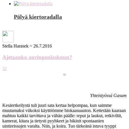
Pölyä kiertoradalla
Stella Harasek
~
26.7.2016
Ajetaanko auringonlaskuun?
32
Yhteistyössä Gasum
Kesäretkeilystä tuli juuri sata kertaa helpompaa, kun saimme
muutamaksi viikoksi käyttöömme biokaasuauton. Ketterään kaaraan
mahtuu kaikki tarvittava ja vähän päälle: reput ja laukut, retkiviltit,
kamerat, kitara ja tietysti pyyhkeet ja bikinit spontaanien
uintireissujen varalta. Niin, ja koira. Tuo tärkeänä istuva tyyppi