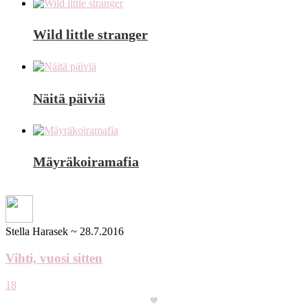
Wild little stranger
Näitä päiviä
Mäyräkoiramafia
Stella Harasek
~
28.7.2016
Vihti, vuosi sitten
18