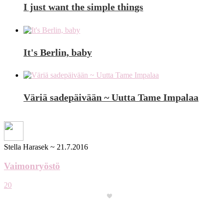
I just want the simple things
It's Berlin, baby
Väriä sadepäivään ~ Uutta Tame Impalaa
Stella Harasek
~
21.7.2016
Vaimonryöstö
20