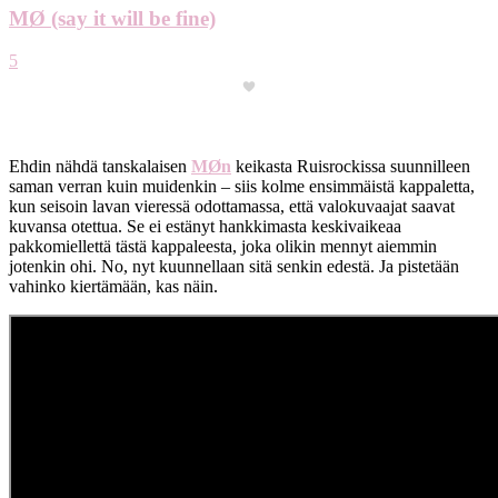
MØ (say it will be fine)
5
Ehdin nähdä tanskalaisen
MØn
keikasta Ruisrockissa suunnilleen
saman verran kuin muidenkin – siis kolme ensimmäistä kappaletta,
kun seisoin lavan vieressä odottamassa, että valokuvaajat saavat
kuvansa otettua. Se ei estänyt hankkimasta keskivaikeaa
pakkomiellettä tästä kappaleesta, joka olikin mennyt aiemmin
jotenkin ohi. No, nyt kuunnellaan sitä senkin edestä. Ja pistetään
vahinko kiertämään, kas näin.