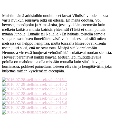
Muistin nämä arkistoihin unohtuneet kuvat Vihdistä vuoden takaa
vasta nyt kun seuraava retki on edessä. En malta odottaa. Voi
hevoset, metsäpolut ja Alma-koira, josta tykkään enemmän kuin
melkein kaikista muista koirista yhteensä! (Tästä ei sitten puhuta
mitään Junolle, Lunalle tai Nellalle.) En haluaisi toistella samoja
sanoja ratsastuksen ihmeitätekevästä vaikutuksesta tai siitä miten
metsässä on helppo hengittää, mutta toisaalta kliseet ovat kliseitä
usein juuri siksi, että ne ovat totta. Mitäpä sitä kiertelemään.
Hennossa vireessä huojuvat vehnäntähkät sulattavat roudan sielusta.
Hevoset parantavat kaikki haavat. Metsän läpi mutkittelevalla
polulla on mahdotonta olla missään muualla kuin siinä, havujen
huminassa, pohkeet painettuna toiseen elävään ja hengittävään, joka
kuljettaa mitään kyselemättä eteenpäin.