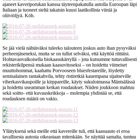
ajaneet kaveriporukan kanssa täyteenpakatulla autolla Euroopan läpi
Italiaan ja tuoneet sieltä takaisin kuusi laatikollista viiniä ja
oliiviöljyä. Köh.
Se jää vielä nähtäväksi tuleeko talouteen joskus auto ihan pysyväksi
perheenjäseneksi, mutta se on tullut selväksi, että käyttöä riittäisi.
Hohtavanvalkoisella biokaasukärryllä – jota kutsumme tuttavallisesti
rekisterikilpensä mukaan kaasuvitoseksi – on hoidettu viimeiset
muuttohommat, kaahattu Porvooseen bluesfestareille, löydetty
semisalainen rantakahvila, tehty ristiretkiä kauempana sijaitseville
viherkasvikaupoille ja kirppareille, käyty sukuloimassa Mäntsälässä
ja hoidettu useamman keikan roudaukset. Niiden joukkoon mahtuu
sekä soitto- että kuvauskeikkoja – molempia yhdistää se, että
roudauksen määrä on vakio.
Yllätyksenä sekä meille että kavereille tuli, että kaasuauto ei eroa
tavallisesta autosta oikeastaan mitenkään. Se näyttää samalta, tuntuu