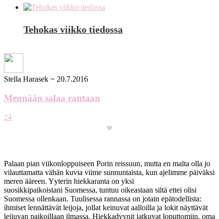
Tehokas viikko tiedossa
Stella Harasek
~
20.7.2016
Mennään salaa rantaan
24
Palaan pian viikonloppuiseen Porin reissuun, mutta en malta olla jo
vilauttamatta vähän kuvia viime sunnuntaista, kun ajelimme päiväksi
meren ääreen. Yyterin hiekkaranta on yksi
suosikkipaikoistani Suomessa, tuntuu oikeastaan siltä ettei olisi
Suomessa ollenkaan. Tuulisessa rannassa on jotain epätodellista:
ihmiset lennättävät leijoja, jollat keinuvat aalloilla ja lokit näyttävät
leijuvan paikoillaan ilmassa. Hiekkadyynit jatkuvat loputtomiin, oma