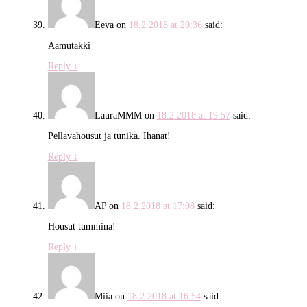
Eeva
on
18.2.2018 at 20:36
said:
Aamutakki
Reply
↓
LauraMMM
on
18.2.2018 at 19:57
said:
Pellavahousut ja tunika. Ihanat!
Reply
↓
AP
on
18.2.2018 at 17:08
said:
Housut tummina!
Reply
↓
Miia
on
18.2.2018 at 16:54
said: