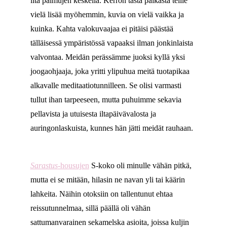
ilta palmujen keskellä. Kerron tästä paikasta teille
vielä lisää myöhemmin, kuvia on vielä vaikka ja
kuinka. Kahta valokuvaajaa ei pitäisi päästää
tälläisessä ympäristössä vapaaksi ilman jonkinlaista
valvontaa. Meidän perässämme juoksi kyllä yksi
joogaohjaaja, joka yritti ylipuhua meitä tuotapikaa
alkavalle meditaatiotunnilleen. Se olisi varmasti
tullut ihan tarpeeseen, mutta puhuimme sekavia
pellavista ja utuisesta iltapäivävalosta ja
auringonlaskuista, kunnes hän jätti meidät rauhaan.
Sarastus
-housujen
S-koko oli minulle vähän pitkä,
mutta ei se mitään, hilasin ne navan yli tai käärin
lahkeita. Näihin otoksiin on tallentunut ehtaa
reissutunnelmaa, sillä päällä oli vähän
sattumanvarainen sekamelska asioita, joissa kuljin