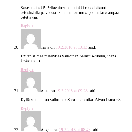
Sarastus-takki! Pellavainen aamutakki on odottanut
ostoslistalla jo vuosia, kun aina on muka jotain tärkeämpää
ostettavaa.
Reply
↓
Tarja
on
19.2.2018 at 10:13
said:
Eniten silmää miellyttää valkoinen Sarastus-tunika, ihana
kesävaate :)
Reply
↓
Anna
on
19.2.2018 at 09:28
said:
Kyllä se olisi tuo valkoinen Sarastus-tunika. Aivan ihana <3
Reply
↓
Angela
on
19.2.2018 at 08:43
said: