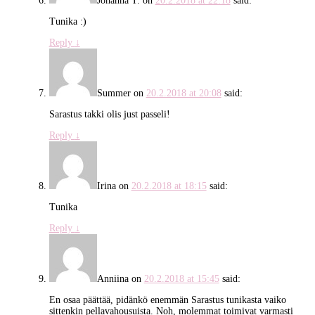
Johanna T.
on
20.2.2018 at 22:18
said:
Tunika :)
Reply
↓
Summer
on
20.2.2018 at 20:08
said:
Sarastus takki olis just passeli!
Reply
↓
Irina
on
20.2.2018 at 18:15
said:
Tunika
Reply
↓
Anniina
on
20.2.2018 at 15:45
said:
En osaa päättää, pidänkö enemmän Sarastus tunikasta vaiko
sittenkin pellavahousuista. Noh, molemmat toimivat varmasti