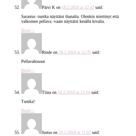
Päivi K
on
18.2.2018 at 12:42
said:
Sarastus -tunika näyttäisi ihanalta. Olenkin miettinyt että
valkoinen pellava -vaate näyttäisi kesällä kivalta.
Reply
↓
Rinde
on
18.2.2018 at 12:35
said:
Pellavahousut
Reply
↓
Tiina
on
18.2.2018 at 12:04
said:
Tunika!
Reply
↓
Justus
on
18.2.2018 at 11:42
said: