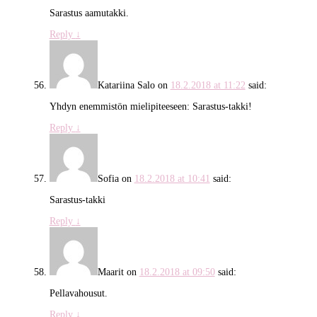
Sarastus aamutakki.
Reply
↓
Katariina Salo
on
18.2.2018 at 11:22
said:
Yhdyn enemmistön mielipiteeseen: Sarastus-takki!
Reply
↓
Sofia
on
18.2.2018 at 10:41
said:
Sarastus-takki
Reply
↓
Maarit
on
18.2.2018 at 09:50
said:
Pellavahousut.
Reply
↓