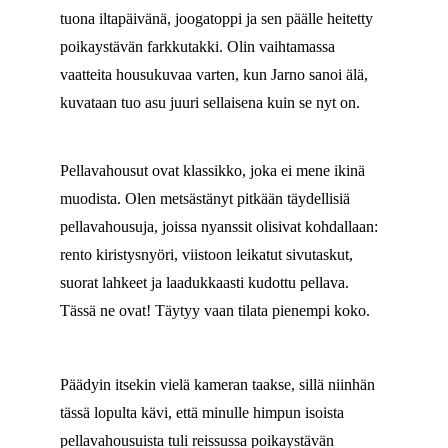
tuona iltapäivänä, joogatoppi ja sen päälle heitetty
poikaystävän farkkutakki. Olin vaihtamassa
vaatteita housukuvaa varten, kun Jarno sanoi älä,
kuvataan tuo asu juuri sellaisena kuin se nyt on.
Pellavahousut ovat klassikko, joka ei mene ikinä
muodista. Olen metsästänyt pitkään täydellisiä
pellavahousuja, joissa nyanssit olisivat kohdallaan:
rento kiristysnyöri, viistoon leikatut sivutaskut,
suorat lahkeet ja laadukkaasti kudottu pellava.
Tässä ne ovat! Täytyy vaan tilata pienempi koko.
Päädyin itsekin vielä kameran taakse, sillä niinhän
tässä lopulta kävi, että minulle himpun isoista
pellavahousuista tuli reissussa poikaystävän