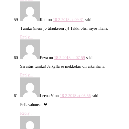
Kati
on
18.2.2018 at 09:31
said:
Tunika (meni jo tilaukseen :)) Takki olisi myös ihana.
Reply
↓
Eeva
on
18.2.2018 at 07:59
said:
Sarastus tunika! Ja kyllä se mekkokin oli aika ihana.
Reply
↓
Leena V
on
18.2.2018 at 05:56
said:
Pellavahousut ❤
Reply
↓