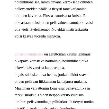
hotellihuoneissa, lämmittävänä kerroksena ohuiden
hellevaatteiden päällä ja tietysti rantakaftaanina
bikinien kaverina. Plussaa suurista taskuista. En
oikeastaan keksi miten pellavainen aamutakki voisi
olla vielä täydellisempi. No ehkä niistä taskuista
voisi kasvaa tuoreita mangoja.
Sarastus
-tunikassa
on äärettömän kaunis leikkaus:
olkapäitä korostava hartialinja, holkkihihat jotka
tekevät käsivarsista kapoiset ja a-
linjaisesti laskeutuva helma, jonka halkiot saavat
ohuen pellavan liikkumaan kantajansa mukana.
Maailman vaivattomin loma-asu: pellavatunika ja
farkkushortsit. Toinen helppo versio viileisiin
iltoihin: pellavatunika ja pillifarkut. Ja tietysti tunika
näyttää ihanalta myös sarjaan kuuluvien