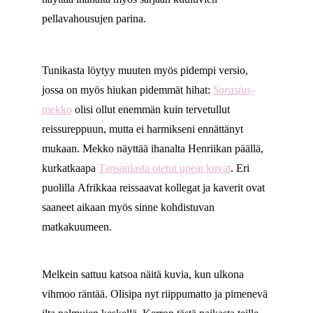
pellavahousujen parina.
Tunikasta löytyy muuten myös pidempi versio,
jossa on myös hiukan pidemmät hihat:
Sarastus
-
mekko
olisi ollut enemmän kuin tervetullut
reissureppuun, mutta ei harmikseni ennättänyt
mukaan. Mekko näyttää ihanalta Henriikan päällä,
kurkatkaapa
Tansaniasta otetut upeat kuvat
. Eri
puolilla Afrikkaa reissaavat kollegat ja kaverit ovat
saaneet aikaan myös sinne kohdistuvan
matkakuumeen.
Melkein sattuu katsoa näitä kuvia, kun ulkona
vihmoo räntää. Olisipa nyt riippumatto ja pimenevä