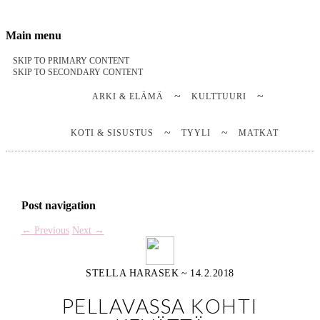
Stella Harasek & Jarno Jussila
Notes on a life
Main menu
SKIP TO PRIMARY CONTENT
SKIP TO SECONDARY CONTENT
ARKI & ELÄMÄ
KULTTUURI
KOTI & SISUSTUS
TYYLI
MATKAT
Post navigation
←
Previous
Next
→
STELLA HARASEK
~
14.2.2018
PELLAVASSA KOHTI