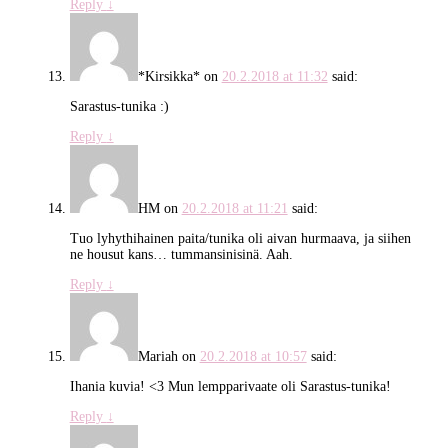
Reply
↓
*Kirsikka*
on
20.2.2018 at 11:32
said:
Sarastus-tunika :)
Reply
↓
HM
on
20.2.2018 at 11:21
said:
Tuo lyhythihainen paita/tunika oli aivan hurmaava, ja siihen
ne housut kans… tummansinisinä. Aah.
Reply
↓
Mariah
on
20.2.2018 at 10:57
said:
Ihania kuvia! <3 Mun lempparivaate oli Sarastus-tunika!
Reply
↓