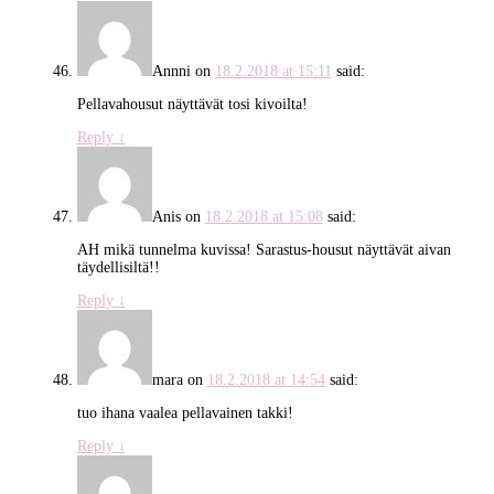
Annni
on
18.2.2018 at 15:11
said:
Pellavahousut näyttävät tosi kivoilta!
Reply
↓
Anis
on
18.2.2018 at 15:08
said:
AH mikä tunnelma kuvissa! Sarastus-housut näyttävät aivan
täydellisiltä!!
Reply
↓
mara
on
18.2.2018 at 14:54
said:
tuo ihana vaalea pellavainen takki!
Reply
↓