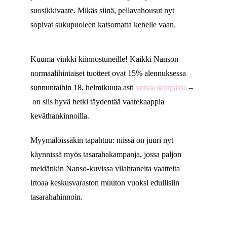
suosikkivaate. Mikäs siinä, pellavahousut nyt
sopivat sukupuoleen katsomatta kenelle vaan.
Kuuma vinkki kiinnostuneille! Kaikki Nanson
normaalihintaiset tuotteet ovat 15% alennuksessa
sunnuntaihin 18. helmikuuta asti
verkkokaupassa
–
on siis hyvä hetki täydentää vaatekaappia
keväthankinnoilla.
Myymälöissäkin tapahtuu: niissä on juuri nyt
käynnissä myös tasarahakampanja, jossa paljon
meidänkin Nanso-kuvissa vilahtaneita vaatteita
irtoaa keskusvaraston muuton vuoksi edullisiin
tasarahahinnoin.