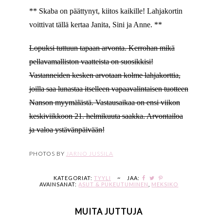
** Skaba on päättynyt, kiitos kaikille! Lahjakortin
voittivat tällä kertaa Janita, Sini ja Anne. **
Lopuksi tuttuun tapaan arvonta. Kerrohan mikä
pellavamalliston vaatteista on suosikkisi!
Vastanneiden kesken arvotaan kolme lahjakorttia,
joilla saa lunastaa itselleen vapaavalintaisen tuotteen
Nanson myymälästä. Vastausaikaa on ensi viikon
keskiviikkoon 21. helmikuuta saakka. Arvontailoa
ja valoa ystävänpäivään!
PHOTOS BY
JARNO JUSSILA
KATEGORIAT:
TYYLI
~
JAA:
AVAINSANAT:
ASUT & PUKEUTUMINEN
,
MEKSIKO
MUITA JUTTUJA