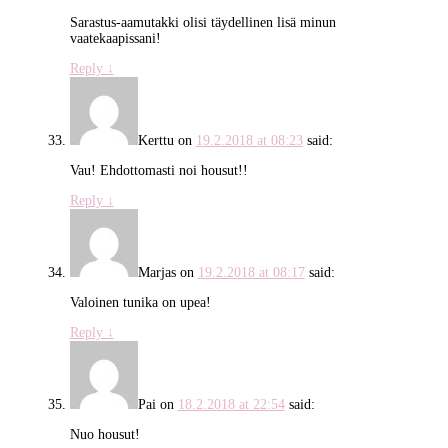
Sarastus-aamutakki olisi täydellinen lisä minun
vaatekaapissani!
Reply
↓
Kerttu
on
19.2.2018 at 08:23
said:
Vau! Ehdottomasti noi housut!!
Reply
↓
Marjas
on
19.2.2018 at 08:17
said:
Valoinen tunika on upea!
Reply
↓
Pai
on
18.2.2018 at 22:54
said:
Nuo housut!