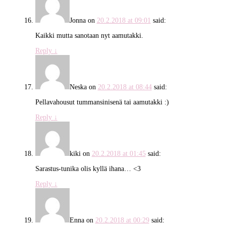
Jonna
on
20.2.2018 at 09:01
said:
Kaikki mutta sanotaan nyt aamutakki.
Reply
↓
Neska
on
20.2.2018 at 08:44
said:
Pellavahousut tummansinisenä tai aamutakki :)
Reply
↓
kiki
on
20.2.2018 at 01:45
said:
Sarastus-tunika olis kyllä ihana… <3
Reply
↓
Enna
on
20.2.2018 at 00:29
said: