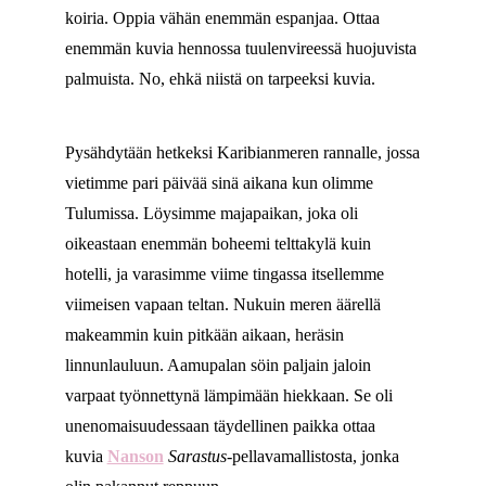
koiria. Oppia vähän enemmän espanjaa. Ottaa
enemmän kuvia hennossa tuulenvireessä huojuvista
palmuista. No, ehkä niistä on tarpeeksi kuvia.
Pysähdytään hetkeksi Karibianmeren rannalle, jossa
vietimme pari päivää sinä aikana kun olimme
Tulumissa. Löysimme majapaikan, joka oli
oikeastaan enemmän boheemi telttakylä kuin
hotelli, ja varasimme viime tingassa itsellemme
viimeisen vapaan teltan. Nukuin meren äärellä
makeammin kuin pitkään aikaan, heräsin
linnunlauluun. Aamupalan söin paljain jaloin
varpaat työnnettynä lämpimään hiekkaan. Se oli
unenomaisuudessaan täydellinen paikka ottaa
kuvia
Nanson
Sarastus-
pellavamallistosta, jonka