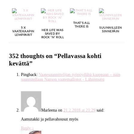
THAT'S ALL
THERE IS
5 X
SUUNNILLEEN
HER LIFE WAS
VAATEKAAPIN
SINNEPÄIN
SAVED BY
LEMPPARIT
ROCK 'N' ROLL
352 thoughts on “
Pellavassa kohti
kevättä
”
Pingback:
Vaatesuunnittelijan työpöydältä kauppaan – näin
suunnitellaan Nanson vaatemallistot - Lähiömutsi
Marleena
on
21.2.2018 at 21:29
said:
Aamutakki ja pellavahousut myös
Reply
↓