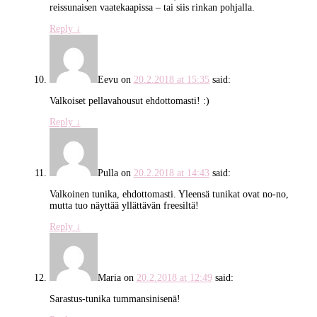
reissunaisen vaatekaapissa – tai siis rinkan pohjalla.
Reply
↓
Eevu
on
20.2.2018 at 15:35
said:
Valkoiset pellavahousut ehdottomasti! :)
Reply
↓
Pulla
on
20.2.2018 at 14:43
said:
Valkoinen tunika, ehdottomasti. Yleensä tunikat ovat no-no,
mutta tuo näyttää yllättävän freesiltä!
Reply
↓
Maria
on
20.2.2018 at 12:49
said:
Sarastus-tunika tummansinisenä!