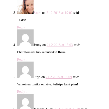
Saara
on
21.2.2018 at 19:02
said:
Takki!
Reply
↓
Jenny
on
21.2.2018 at 15:03
said:
Ehdottomasti tuo aamutakki! Ihana!
Reply
↓
Pirjo
on
21.2.2018 at 13:09
said:
Valkoinen tunika on kiva, tulisipa kesä pian!
Reply
↓