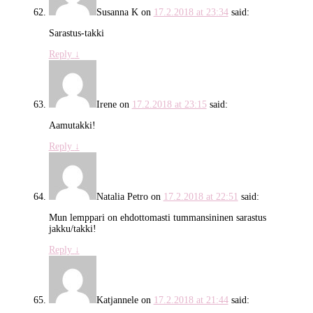
Susanna K
on
17.2.2018 at 23:34
said:
Sarastus-takki
Reply
↓
Irene
on
17.2.2018 at 23:15
said:
Aamutakki!
Reply
↓
Natalia Petro
on
17.2.2018 at 22:51
said:
Mun lemppari on ehdottomasti tummansininen sarastus
jakku/takki!
Reply
↓
Katjannele
on
17.2.2018 at 21:44
said: