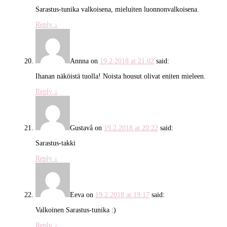
Sarastus-tunika valkoisena, mieluiten luonnonvalkoisena.
Reply
↓
Annna
on
19.2.2018 at 21:02
said:
Ihanan näköistä tuolla! Noista housut olivat eniten mieleen.
Reply
↓
Gustavå
on
19.2.2018 at 20:22
said:
Sarastus-takki
Reply
↓
Eeva
on
19.2.2018 at 19:17
said:
Valkoinen Sarastus-tunika :)
Reply
↓