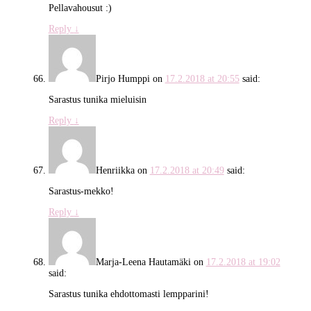
Pellavahousut :)
Reply
↓
Pirjo Humppi
on
17.2.2018 at 20:55
said:
Sarastus tunika mieluisin
Reply
↓
Henriikka
on
17.2.2018 at 20:49
said:
Sarastus-mekko!
Reply
↓
Marja-Leena Hautamäki
on
17.2.2018 at 19:02
said:
Sarastus tunika ehdottomasti lempparini!