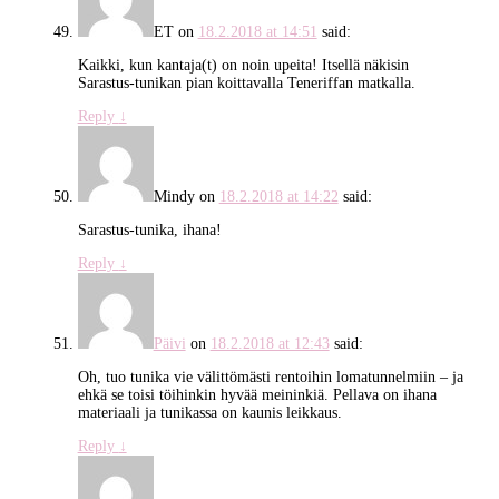
ET
on
18.2.2018 at 14:51
said:
Kaikki, kun kantaja(t) on noin upeita! Itsellä näkisin
Sarastus-tunikan pian koittavalla Teneriffan matkalla.
Reply
↓
Mindy
on
18.2.2018 at 14:22
said:
Sarastus-tunika, ihana!
Reply
↓
Päivi
on
18.2.2018 at 12:43
said:
Oh, tuo tunika vie välittömästi rentoihin lomatunnelmiin – ja
ehkä se toisi töihinkin hyvää meininkiä. Pellava on ihana
materiaali ja tunikassa on kaunis leikkaus.
Reply
↓