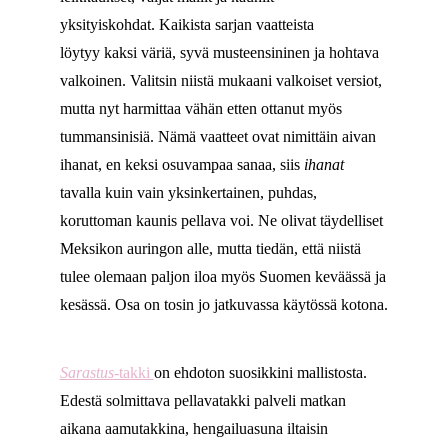
yksityiskohdat. Kaikista sarjan vaatteista
löytyy kaksi väriä, syvä musteensininen ja hohtava
valkoinen. Valitsin niistä mukaani valkoiset versiot,
mutta nyt harmittaa vähän etten ottanut myös
tummansinisiä. Nämä vaatteet ovat nimittäin aivan
ihanat, en keksi osuvampaa sanaa, siis
ihanat
tavalla kuin vain yksinkertainen, puhdas,
koruttoman kaunis pellava voi. Ne olivat täydelliset
Meksikon auringon alle, mutta tiedän, että niistä
tulee olemaan paljon iloa myös Suomen keväässä ja
kesässä. Osa on tosin jo jatkuvassa käytössä kotona.
Sarastus
-takki
on ehdoton suosikkini mallistosta.
Edestä solmittava pellavatakki palveli matkan
aikana aamutakkina, hengailuasuna iltaisin