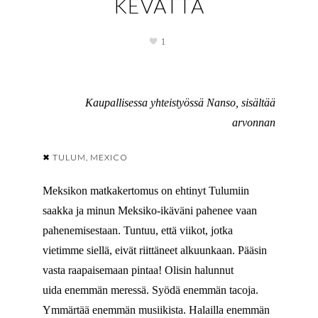
KEVÄTTÄ
1
Kaupallisessa yhteistyössä Nanso, sisältää
arvonnan
✖ TULUM, MEXICO
Meksikon matkakertomus on ehtinyt Tulumiin
saakka ja minun Meksiko-ikäväni pahenee vaan
pahenemisestaan. Tuntuu, että viikot, jotka
vietimme siellä, eivät riittäneet alkuunkaan. Pääsin
vasta raapaisemaan pintaa! Olisin halunnut
uida enemmän meressä. Syödä enemmän tacoja.
Ymmärtää enemmän musiikista. Halailla enemmän