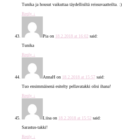
Tunika ja housut vaikuttaa täydellisiltä reissuvaatteilta. :)
Reply
↓
Pia
on
18.2.2018 at 16:02
said:
Tunika
Reply
↓
AnnaH
on
18.2.2018 at 15:57
said:
Tuo ensimmäisenä esitelty pellavatakki olisi ihana!
Reply
↓
Liisa
on
18.2.2018 at 15:52
said:
Sarastus-takki!
Reply
↓