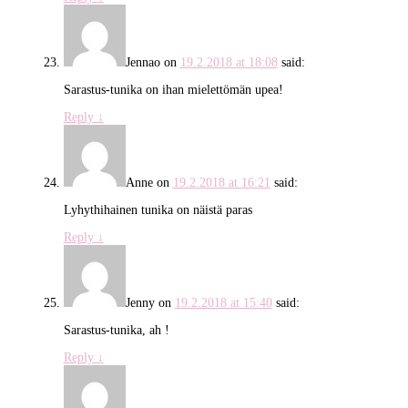
Jennao
on
19.2.2018 at 18:08
said:
Sarastus-tunika on ihan mielettömän upea!
Reply
↓
Anne
on
19.2.2018 at 16:21
said:
Lyhythihainen tunika on näistä paras
Reply
↓
Jenny
on
19.2.2018 at 15:40
said:
Sarastus-tunika, ah !
Reply
↓