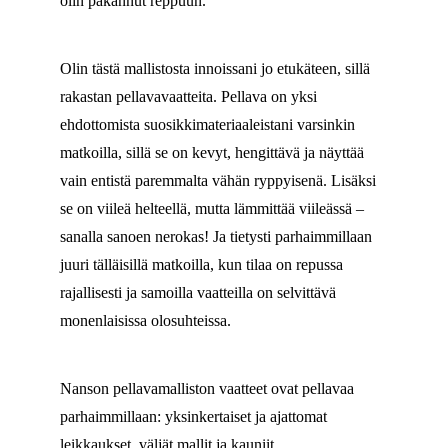
olin pakannut reppuun.
Olin tästä mallistosta innoissani jo etukäteen, sillä
rakastan pellavavaatteita. Pellava on yksi
ehdottomista suosikkimateriaaleistani varsinkin
matkoilla, sillä se on kevyt, hengittävä ja näyttää
vain entistä paremmalta vähän ryppyisenä. Lisäksi
se on viileä helteellä, mutta lämmittää viileässä –
sanalla sanoen nerokas! Ja tietysti parhaimmillaan
juuri tälläisillä matkoilla, kun tilaa on repussa
rajallisesti ja samoilla vaatteilla on selvittävä
monenlaisissa olosuhteissa.
Nanson pellavamalliston vaatteet ovat pellavaa
parhaimmillaan: yksinkertaiset ja ajattomat
leikkaukset, väljät mallit ja kauniit