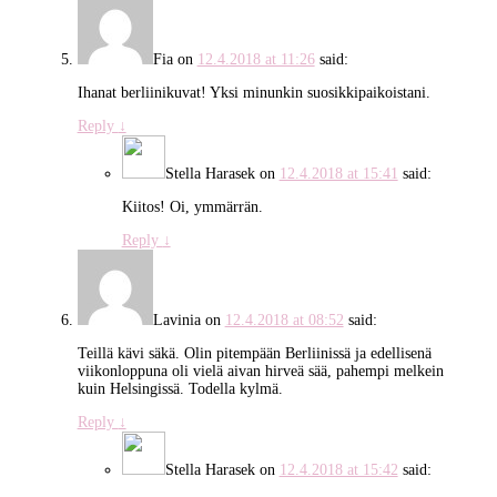
Fia
on
12.4.2018 at 11:26
said:
Ihanat berliinikuvat! Yksi minunkin suosikkipaikoistani.
Reply
↓
Stella Harasek
on
12.4.2018 at 15:41
said:
Kiitos! Oi, ymmärrän.
Reply
↓
Lavinia
on
12.4.2018 at 08:52
said:
Teillä kävi säkä. Olin pitempään Berliinissä ja edellisenä
viikonloppuna oli vielä aivan hirveä sää, pahempi melkein
kuin Helsingissä. Todella kylmä.
Reply
↓
Stella Harasek
on
12.4.2018 at 15:42
said: