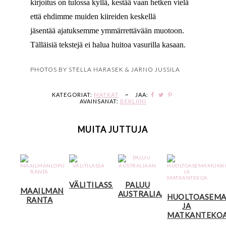
kirjoitus on tulossa kyllä, kestää vaan hetken vielä
että ehdimme muiden kiireiden keskellä
jäsentää ajatuksemme ymmärrettävään muotoon.
Tälläisiä tekstejä ei halua huitoa vasurilla kasaan.
PHOTOS BY STELLA HARASEK & JARNO JUSSILA
KATEGORIAT:
MATKAT
~
JAA:
AVAINSANAT:
BERLIINI
MUITA JUTTUJA
VÄLITILASSA
PALUU
MAAILMANLOPUN
AUSTRALIAAN
HUOLTOASEMA
RANTA
JA
MATKANTEKO