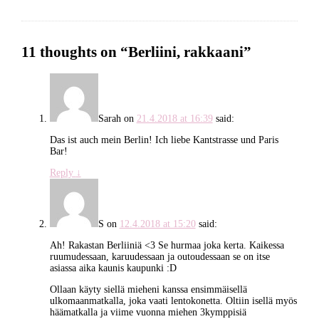
11 thoughts on “
Berliini, rakkaani
”
Sarah
on
21.4.2018 at 16:39
said:
Das ist auch mein Berlin! Ich liebe Kantstrasse und Paris
Bar!
Reply
↓
S
on
12.4.2018 at 15:20
said:
Ah! Rakastan Berliiniä <3 Se hurmaa joka kerta. Kaikessa
ruumudessaan, karuudessaan ja outoudessaan se on itse
asiassa aika kaunis kaupunki :D
Ollaan käyty siellä mieheni kanssa ensimmäisellä
ulkomaanmatkalla, joka vaati lentokonetta. Oltiin isellä myös
häämatkalla ja viime vuonna miehen 3kymppisiä