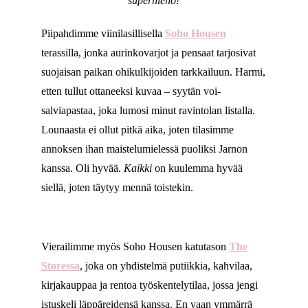
superhieno!
Piipahdimme viinilasillisella
Soho Housen
terassilla, jonka aurinkovarjot ja pensaat tarjosivat
suojaisan paikan ohikulkijoiden tarkkailuun. Harmi,
etten tullut ottaneeksi kuvaa – syytän voi-
salviapastaa, joka lumosi minut ravintolan listalla.
Lounaasta ei ollut pitkä aika, joten tilasimme
annoksen ihan maistelumielessä puoliksi Jarnon
kanssa. Oli hyvää.
Kaikki
on kuulemma hyvää
siellä, joten täytyy mennä toistekin.
Vierailimme myös Soho Housen katutason
The
Storessa
, joka on yhdistelmä putiikkia, kahvilaa,
kirjakauppaa ja rentoa työskentelytilaa, jossa jengi
istuskeli läppäreidensä kanssa. En vaan ymmärrä