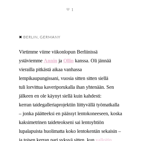
1
✖ BERLIN, GERMANY
Vietimme viime viikonlopun Berliinissä
ystäviemme
Annin
ja
Ollin
kanssa. Oli jännää
vierailla pitkästä aikaa vanhassa
lempikaupungissani, vuosia sitten sitten siellä
tuli lorvittua kaveriporukalla ihan yhtenään. Sen
jälkeen en ole käynyt siellä kuin kahdesti:
kerran taidegalleriaprojektiin liittyvällä työmatkalla
– jonka päätteeksi en päässyt lentokoneeseen, koska
kaksimetrinen taideteokseni sai lentoyhtiön
lupalapuista huolimatta koko lentokentän sekaisin –
ja toisen kerran pari syksyä sitten, kun
valloitin