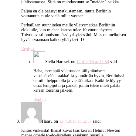
juhlistamasssa. Siitä on muodostunut se "meidän" paikka.
Paljoa en ole päässyt matkustamaan, mutta Berliinin
voittanutta ei ole vielä tullut vastaan.
Parhaillaan suunnitelen meille yllätysmatkaa Berliiniin
elokuulle, kun miehen kanssa tulee 10 vuotta täyteen.
Toivottavasti onnistun tässä yrityksessäni. Mies on melkoisen
hyvä arvaamaan kaikki yllätykset :D
Reply
↓
Stella Harasek
on
12.4.2018 at 15:50
said:
Haha, tsemppiä salaisuuden säilyttämiseen
vuosipäivään saakka! Ja ymmärrän hyvin, Berliinissä
on niin helppo olla ja viettää aikaa. Kaikille löytyy
omat lempijutut ja paikat, joihin tekee mieli palata
kerran toisensa jälkeen.
Reply
↓
Hansu
on
12.4.2018 at 12:57
said:
Kiitos vinkeistä! Ihanat kuvat taas kerran Helmut Newton
menee omalle to-do-listalleni kesäkuun reissulla,