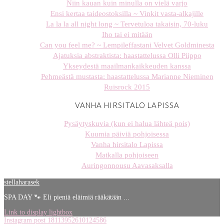
Niin kauan kuin minulla on vielä varjo
Ensi kertaa taideostoksilla ~ Vinkit vasta-alkajille
La la la all night long ~ Tervetuloa takaisin, 70-luku
Iho tai ei mitään
Can you feel me? ~ Lempileffastani Velvet Goldminesta
Ajatuksia abstraktista: haastattelussa Olli Piippo
Ykseydestä maailmankaikkeuden kanssa
Pehmeästä mustasta: haastattelussa Marianne Nieminen
Ruisrock 2015
VANHA HIRSITALO LAPISSA
Pysäytyskuvia (kun ei halua lähteä pois)
Kuumia päiviä pohjoisessa
Vanha hirsitalo Lapissa
Matkalla pohjoiseen
Auringonnousu Aavasaksalla
stellaharasek
SPA DAY 🐾 Eli pieniä eläimiä rääkätään ...
Link to display lightbox
Instagram post 18113952610124586