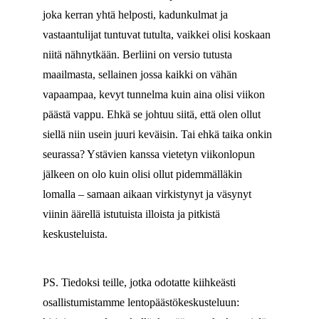
joka kerran yhtä helposti, kadunkulmat ja
vastaantulijat tuntuvat tutulta, vaikkei olisi koskaan
niitä nähnytkään. Berliini on versio tutusta
maailmasta, sellainen jossa kaikki on vähän
vapaampaa, kevyt tunnelma kuin aina olisi viikon
päästä vappu. Ehkä se johtuu siitä, että olen ollut
siellä niin usein juuri keväisin. Tai ehkä taika onkin
seurassa? Ystävien kanssa vietetyn viikonlopun
jälkeen on olo kuin olisi ollut pidemmälläkin
lomalla – samaan aikaan virkistynyt ja väsynyt
viinin äärellä istutuista illoista ja pitkistä
keskusteluista.
PS. Tiedoksi teille, jotka odotatte kiihkeästi
osallistumistamme lentopäästökeskusteluun: