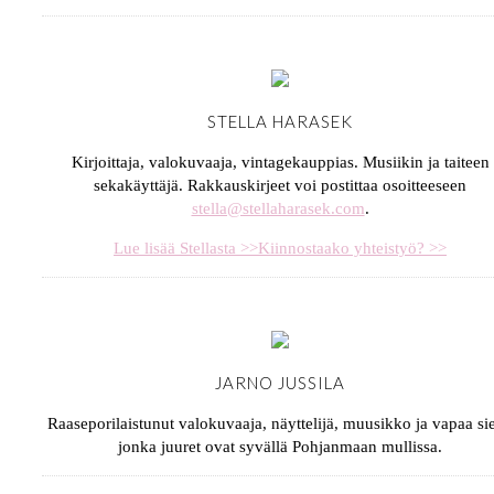
STELLA HARASEK
Kirjoittaja, valokuvaaja, vintagekauppias. Musiikin ja taiteen
sekakäyttäjä. Rakkauskirjeet voi postittaa osoitteeseen
stella@stellaharasek.com
.
Lue lisää Stellasta >>
Kiinnostaako yhteistyö? >>
JARNO JUSSILA
Raaseporilaistunut valokuvaaja, näyttelijä, muusikko ja vapaa sie
jonka juuret ovat syvällä Pohjanmaan mullissa.