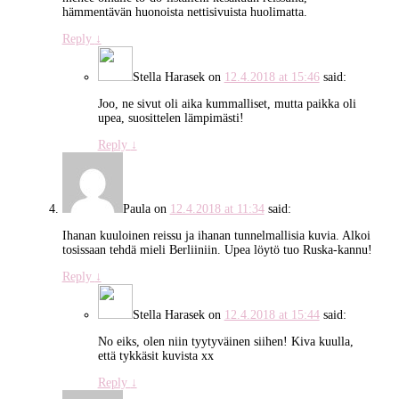
hämmentävän huonoista nettisivuista huolimatta.
Reply
↓
Stella Harasek
on
12.4.2018 at 15:46
said:
Joo, ne sivut oli aika kummalliset, mutta paikka oli
upea, suosittelen lämpimästi!
Reply
↓
Paula
on
12.4.2018 at 11:34
said:
Ihanan kuuloinen reissu ja ihanan tunnelmallisia kuvia. Alkoi
tosissaan tehdä mieli Berliiniin. Upea löytö tuo Ruska-kannu!
Reply
↓
Stella Harasek
on
12.4.2018 at 15:44
said:
No eiks, olen niin tyytyväinen siihen! Kiva kuulla,
että tykkäsit kuvista xx
Reply
↓