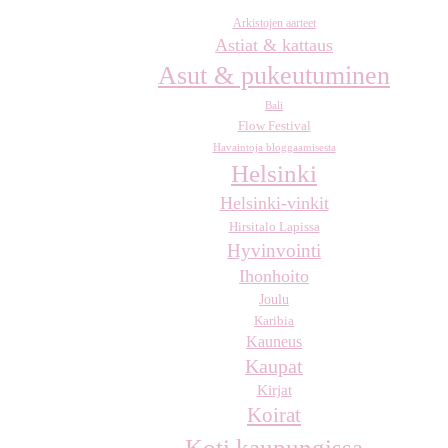
Arkistojen aarteet
Astiat & kattaus
Asut & pukeutuminen
Bali
Flow Festival
Havaintoja bloggaamisesta
Helsinki
Helsinki-vinkit
Hirsitalo Lapissa
Hyvinvointi
Ihonhoito
Joulu
Karibia
Kauneus
Kaupat
Kirjat
Koirat
Koti kaupungissa