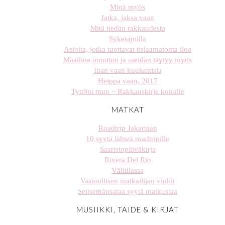
Minä myös
Jatka, jaksa vaan
Mitä tiedän rakkaudesta
Sykerajoilla
Asioita, jotka tuottavat tislaamatonta iloa
Maailma muuttuu ja meidän täytyy myös
Ihan vaan kuulumisia
Heippa vaan, 2017
Tyttöni mun ~ Rakkauskirje koiralle
MATKAT
Roadtrip Jakartaan
10 syytä lähteä roadtripille
Saaristopäiväkirja
Rivera Del Rio
Välitilassa
Vastuullisen matkailijan vinkit
Seitsemänsataa syytä matkustaa
MUSIIKKI, TAIDE & KIRJAT