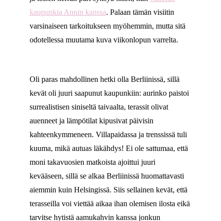
kaupunkia Annin kanssa
. Palaan tämän visiitin
varsinaiseen tarkoitukseen myöhemmin, mutta sitä
odotellessa muutama kuva viikonlopun varrelta.
Oli paras mahdollinen hetki olla Berliinissä, sillä
kevät oli juuri saapunut kaupunkiin: aurinko paistoi
surrealistisen siniseltä taivaalta, terassit olivat
auenneet ja lämpötilat kipusivat päivisin
kahteenkymmeneen. Villapaidassa ja trenssissä tuli
kuuma, mikä autuas läkähdys! Ei ole sattumaa, että
moni takavuosien matkoista ajoittui juuri
kevääseen, sillä se alkaa Berliinissä huomattavasti
aiemmin kuin Helsingissä. Siis sellainen kevät, että
terasseilla voi viettää aikaa ihan olemisen ilosta eikä
tarvitse hytistä aamukahvin kanssa jonkun