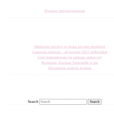
Sivuston tietosuojaseloste
Makkarin päivitys ja muita kevään merkkejä
Cannesin tuliaiset – eli kevään 2023 leffavinkit
Uusi makuuhuone (ja rakkaus mäntyyn)
Roomage, Karjaan Veturitallit ja me
Havaintoja uudesta kodista
Search