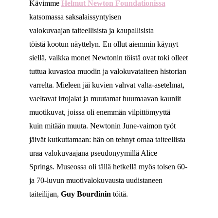
Kävimme
Helmut Newton Foundationissa
katsomassa saksalaissyntyisen
valokuvaajan taiteellisista ja kaupallisista
töistä kootun näyttelyn. En ollut aiemmin käynyt
siellä, vaikka monet Newtonin töistä ovat toki olleet
tuttua kuvastoa muodin ja valokuvataiteen historian
varrelta. Mieleen jäi kuvien vahvat valta-asetelmat,
vaeltavat irtojalat ja muutamat huumaavan kauniit
muotikuvat, joissa oli enemmän vilpittömyyttä
kuin mitään muuta. Newtonin June-vaimon työt
jäivät kutkuttamaan: hän on tehnyt omaa taiteellista
uraa valokuvaajana pseudonyymillä Alice
Springs. Museossa oli tällä hetkellä myös toisen 60-
ja 70-luvun muotivalokuvausta uudistaneen
taiteilijan,
Guy Bourdinin
töitä.