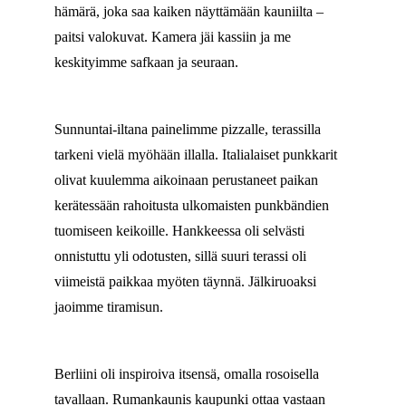
hämärä, joka saa kaiken näyttämään kauniilta –
paitsi valokuvat. Kamera jäi kassiin ja me
keskityimme safkaan ja seuraan.
Sunnuntai-iltana painelimme pizzalle, terassilla
tarkeni vielä myöhään illalla. Italialaiset punkkarit
olivat kuulemma aikoinaan perustaneet paikan
kerätessään rahoitusta ulkomaisten punkbändien
tuomiseen keikoille. Hankkeessa oli selvästi
onnistuttu yli odotusten, sillä suuri terassi oli
viimeistä paikkaa myöten täynnä. Jälkiruoaksi
jaoimme tiramisun.
Berliini oli inspiroiva itsensä, omalla rosoisella
tavallaan. Rumankaunis kaupunki ottaa vastaan