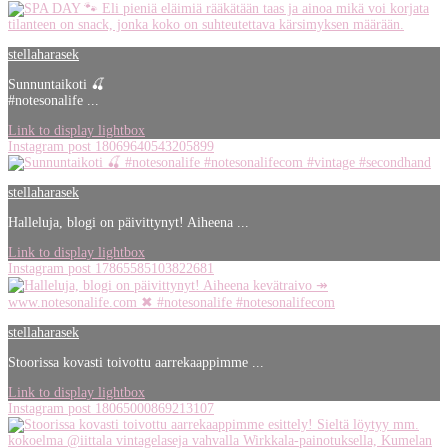
stellaharasek
Sunnuntaikoti 🍒
#notesonalife ...
Link to display lightbox
Instagram post 18069640543205899
stellaharasek
Halleluja, blogi on päivittynyt! Aiheena ...
Link to display lightbox
Instagram post 17865585103822681
stellaharasek
Stoorissa kovasti toivottu aarrekaappimme ...
Link to display lightbox
Instagram post 18065000869213107