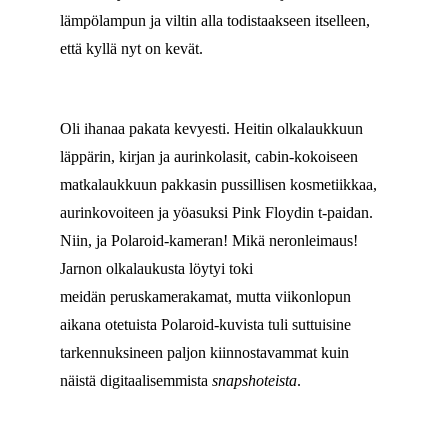
lämpölampun ja viltin alla todistaakseen itselleen,
että kyllä nyt on kevät.
Oli ihanaa pakata kevyesti. Heitin olkalaukkuun
läppärin, kirjan ja aurinkolasit, cabin-kokoiseen
matkalaukkuun pakkasin pussillisen kosmetiikkaa,
aurinkovoiteen ja yöasuksi Pink Floydin t-paidan.
Niin, ja Polaroid-kameran! Mikä neronleimaus!
Jarnon olkalaukusta löytyi toki
meidän peruskamerakamat, mutta viikonlopun
aikana otetuista Polaroid-kuvista tuli suttuisine
tarkennuksineen paljon kiinnostavammat kuin
näistä digitaalisemmista
snapshoteista
.