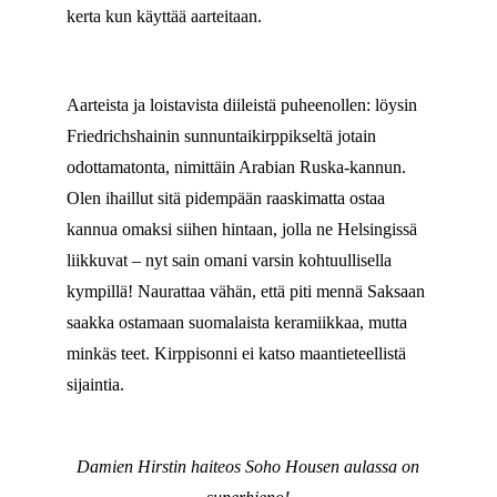
kerta kun käyttää aarteitaan.
Aarteista ja loistavista diileistä puheenollen: löysin
Friedrichshainin sunnuntaikirppikseltä jotain
odottamatonta, nimittäin Arabian Ruska-kannun.
Olen ihaillut sitä pidempään raaskimatta ostaa
kannua omaksi siihen hintaan, jolla ne Helsingissä
liikkuvat – nyt sain omani varsin kohtuullisella
kympillä! Naurattaa vähän, että piti mennä Saksaan
saakka ostamaan suomalaista keramiikkaa, mutta
minkäs teet. Kirppisonni ei katso maantieteellistä
sijaintia.
Damien Hirstin haiteos Soho Housen aulassa on