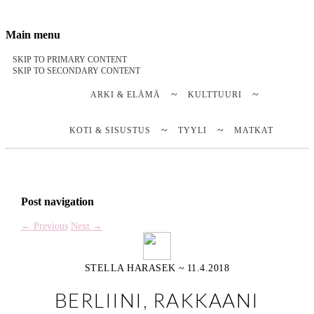
Stella Harasek & Jarno Jussila
Notes on a life
Main menu
SKIP TO PRIMARY CONTENT
SKIP TO SECONDARY CONTENT
ARKI & ELÄMÄ
KULTTUURI
KOTI & SISUSTUS
TYYLI
MATKAT
Post navigation
←
Previous
Next
→
STELLA HARASEK
~
11.4.2018
BERLIINI, RAKKAANI