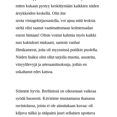
miten kukaan pystyy keskittymään kaikkien niiden
ärsykkeiden keskellä. Olin itse
seota vintagekirjaosastolla, voi apua mitä teoksia
sieltä olisi saanut vaatimattomaan kolmensadan
euron hintaan! Olisin voinut kahmia myös kaikki
nuo kaktukset mukaani, samoin vanhat
filmikamerat, joita oli myynnissä putiikin puolella.
Niiden lisäksi olisi ollut tarjolla muotia, asusteita,
vinyylilevyjä ja artesaanituoksuja, joihin en
uskaltanut edes katsoa.
Söimme hyvin. Berliinissä on oikeastaan vaikeaa
syödä huonosti. Kävimme muutamassa ihanassa
ravintolassa, joista ei ole ainuttakaan kuvaa: oli
kiljuva nälkä ja sitäpaitsi juuri sellainen upottava