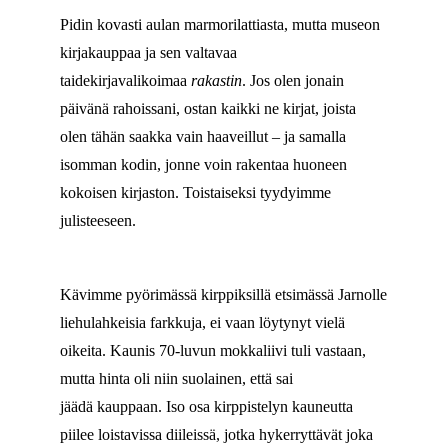
Pidin kovasti aulan marmorilattiasta, mutta museon
kirjakauppaa ja sen valtavaa
taidekirjavalikoimaa
rakastin
. Jos olen jonain
päivänä rahoissani, ostan kaikki ne kirjat, joista
olen tähän saakka vain haaveillut – ja samalla
isomman kodin, jonne voin rakentaa huoneen
kokoisen kirjaston. Toistaiseksi tyydyimme
julisteeseen.
Kävimme pyörimässä kirppiksillä etsimässä Jarnolle
liehulahkeisia farkkuja, ei vaan löytynyt vielä
oikeita. Kaunis 70-luvun mokkaliivi tuli vastaan,
mutta hinta oli niin suolainen, että sai
jäädä kauppaan. Iso osa kirppistelyn kauneutta
piilee loistavissa diileissä, jotka hykerryttävät joka