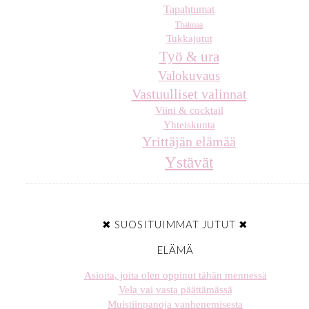
Tapahtumat
Thaimaa
Tukkajutut
Työ & ura
Valokuvaus
Vastuulliset valinnat
Viini & cocktail
Yhteiskunta
Yrittäjän elämää
Ystävät
✖ SUOSITUIMMAT JUTUT ✖
ELÄMÄ
Asioita, joita olen oppinut tähän mennessä
Vela vai vasta päättämässä
Muistiinpanoja vanhenemisesta