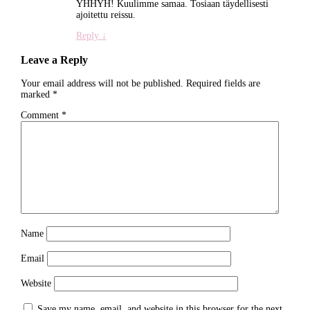
YHHYH! Kuulimme samaa. Tosiaan täydellisesti
ajoitettu reissu.
Reply
↓
Leave a Reply
Your email address will not be published.
Required fields are
marked
*
Comment
*
Name
Email
Website
Save my name, email, and website in this browser for the next