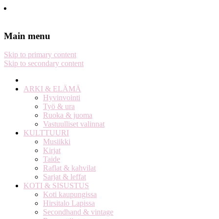
Stella Harasek & Jarno Jussila
Notes on a life
Main menu
Skip to primary content
Skip to secondary content
ARKI & ELÄMÄ
Hyvinvointi
Työ & ura
Ruoka & juoma
Vastuulliset valinnat
KULTTUURI
Musiikki
Kirjat
Taide
Raflat & kahvilat
Sarjat & leffat
KOTI & SISUSTUS
Koti kaupungissa
Hirsitalo Lapissa
Secondhand & vintage