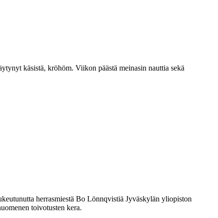
täytynyt käsistä, kröhöm. Viikon päästä meinasin nauttia sekä
 pukeutunutta herrasmiestä Bo Lönnqvistiä Jyväskylän yliopiston
huomenen toivotusten kera.