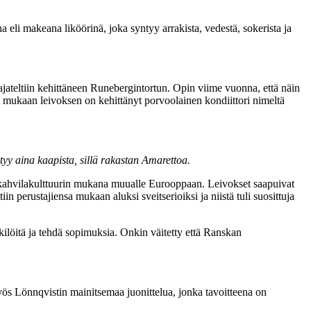
na eli makeana liköörinä, joka syntyy arrakista, vedestä, sokerista ja
jateltiin kehittäneen Runebergintortun. Opin viime vuonna, että näin
nka mukaan leivoksen on kehittänyt porvoolainen kondiittori nimeltä
ytyy aina kaapista, sillä rakastan Amarettoa.
lla kahvilakulttuurin mukana muualle Eurooppaan. Leivokset saapuivat
perustajiensa mukaan aluksi sveitserioiksi ja niistä tuli suosittuja
enkilöitä ja tehdä sopimuksia. Onkin väitetty että Ranskan
yös Lönnqvistin mainitsemaa juonittelua, jonka tavoitteena on