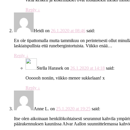
Reply
↓
Heidi
on
26.1.2020 at 08:46
said:
En ole tipattomalla mutta tammikuu on perinteisesti ollut minul
laskiaispullista että runebergintortuista. Viikko enää…
Reply
↓
Stella Harasek
on
26.1.2020 at 14:18
said:
Oooooh noniin, viikko menee sukkelaan! x
Reply
↓
Anne L.
on
25.1.2020 at 19:25
said:
Itse olen aikoinaan henkilökohtaisesti seurannut kahvila ympäri
päärakennuksen kauniissa Alvar Aallon suunnittelemassa kahvi