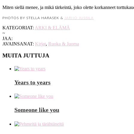
Miten siellä menee, ja mikä tärkeintä, joko olette korkanneet torttuka
PHOTOS BY STELLA HARASEK &
JARNO JUSSILA
KATEGORIAT:
ARKI & ELÄMÄ
~
JAA:
AVAINSANAT:
Kirjat
,
Ruoka & Juoma
MUITA JUTTUJA
Years to years
Someone like you