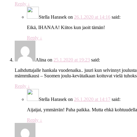
Reply
↓
Stella Harasek
on
26.1.2020 at 14:16
said:
Eikä, IHANAA! Kiitos kun jaoit tämän!
Reply
↓
Alina
on
25.1.2020 at 19:23
said:
Laihduttajalle hankala vuodenaika.. juuri kun selvinnyt joulusta
mämmikausi – Suomen joulu-kevätaikaan koituvat vielä tuhokse
Reply
↓
Stella Harasek
on
26.1.2020 at 14:17
said:
Aijaijai, ymmärrän! Paha paikka. Mutta ehkä kohtuudella 
Reply
↓