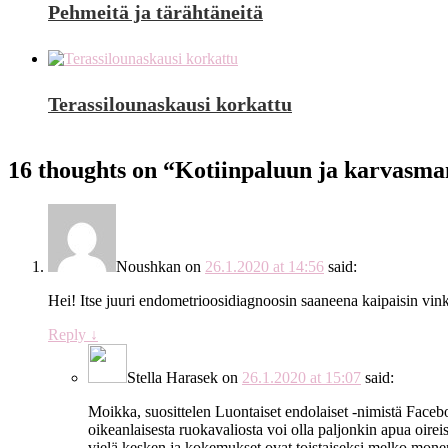
Pehmeitä ja tärähtäneitä
Terassilounaskausi korkattu
16 thoughts on “
Kotiinpaluun ja karvasma
Noushkan
on
26.1.2020 at 14:56
said:
Hei! Itse juuri endometrioosidiagnoosin saaneena kaipaisin vink
Reply
↓
Stella Harasek
on
26.1.2020 at 15:07
said:
Moikka, suosittelen Luontaiset endolaiset -nimistä Facebo
oikeanlaisesta ruokavaliosta voi olla paljonkin apua oireisi
vielä kesken ja kokemukset ovat toistaiseksi melko mone