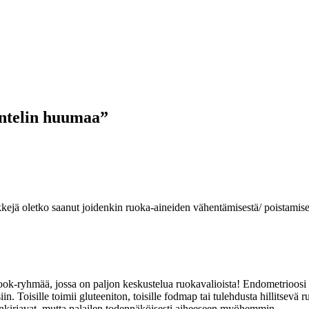
ntelin huumaa
”
kejä oletko saanut joidenkin ruoka-aineiden vähentämisestä/ poistamise
ok-ryhmää, jossa on paljon keskustelua ruokavalioista! Endometrioosi on
in. Toisille toimii gluteeniton, toisille fodmap tai tulehdusta hillitsevä r
nkirjavat, mutta palailen todennäköisesti aiheeseen myöhemmin.