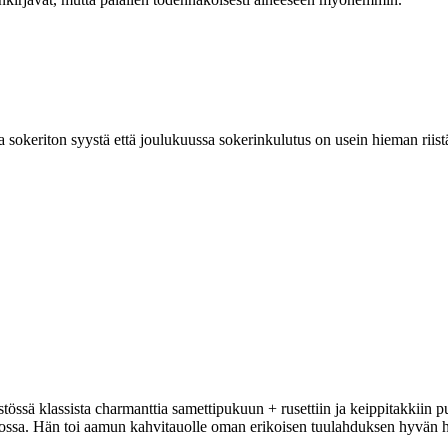
la sokeriton syystä että joulukuussa sokerinkulutus on usein hieman riis
stössä klassista charmanttia samettipukuun + rusettiin ja keippitakkiin
ossa. Hän toi aamun kahvitauolle oman erikoisen tuulahduksen hyvän 