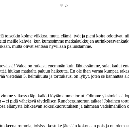
27
lä toisetkin kolme viikkoa, mutta elämä, työt ja pieni koira odottivat, n
keitti meille kahvia, kun kumosimme matkalaukkujen aurinkorasvankatku
nkaan, mutta olivat sentään hyvillään paluustamme.
eväistä! Valoa on rutkasti enemmän kuin lähtiessämme, sulat kadut ent
iukan matkalta paluun haikeutta. En ole ihan varma kumpaa rakastan
vietetään 5. helmikuuta ja torttukausi on lyhyt, joten se kannattaa aloit
mme viikossa läpi kaikki löytämämme tortut. Olimme yksimielisiä lopput
– ei pidä väheksyä täydellisen Runebergintortun taikaa! Jokainen tortt
 osa elämystä lohkeavan sokerikuorrutuksen ja tahmean vadelmahillon o
ostukkeena rommia, toisissa kostuke jätetään kokonaan pois ja on olemass