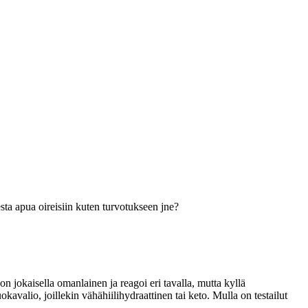
sta apua oireisiin kuten turvotukseen jne?
 jokaisella omanlainen ja reagoi eri tavalla, mutta kyllä
uokavalio, joillekin vähähiilihydraattinen tai keto. Mulla on testailut