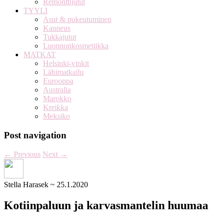
Remonttijutut
TYYLI
Asut & pukeutuminen
Kauneus
Tukkajutut
Luonnonkosmetiikka
MATKAT
Helsinki-vinkit
Lähimatkailu
Eurooppa
Australia
Marokko
Kreikka
Meksiko
Post navigation
←
Previous
Next
→
Stella Harasek
~
25.1.2020
Kotiinpaluun ja karvasmantelin huumaa