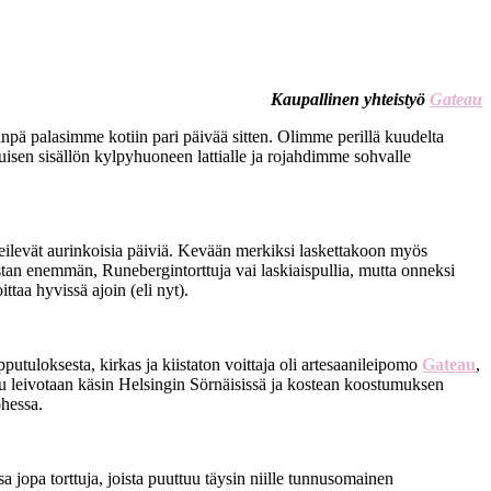
Kaupallinen yhteistyö
Gateau
iinpä palasimme kotiin pari päivää sitten. Olimme perillä kuudelta
isen sisällön kylpyhuoneen lattialle ja rojahdimme sohvalle
eilevät aurinkoisia päiviä. Kevään merkiksi laskettakoon myös
 enemmän, Runebergintorttuja vai laskiaispullia, mutta onneksi
taa hyvissä ajoin (eli nyt).
uloksesta, kirkas ja kiistaton voittaja oli artesaanileipomo
Gateau
,
u leivotaan käsin Helsingin Sörnäisissä ja kostean koostumuksen
hessa.
a jopa torttuja, joista puuttuu täysin niille tunnusomainen