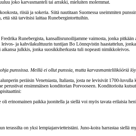
uuluu joko karvasmanteli tai arrakki, mieluiten molemmat.
i kookosta, riisiä ja sokeria. Siitä nautitaan Suomessa useimmiten punssi
ttä sitä tarvitsisi laittaa Runebergintorttuihin.
Fredrika Runebergista, kansallisrunoilijamme vaimosta, jonka pitkään a
in leivos- ja kahvilakulttuurin tuntijan Bo Lönnqvistin haastattelun, jo
i aikansa julkkis, jonka suosikkiherkusta tuli nopeasti nimikkoleivos.
ohja punssissa. Meillä ei ollut punssia, mutta karvasmantelilikööriä lö
alunperin peräisin Venetsiasta, Italiasta, josta ne levisivät 1700-luvu
perustivat ensimmäisen konditorian Porvooseen. Konditorioita kutsuttiin 
sitaattini:
e oli erinomainen paikka juonitella ja siellä voi myös tavata erilaisia h
terassilta on yksi lempiajanvietteistäni. Juno-koira harrastaa siellä m