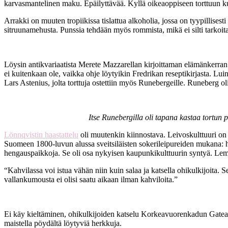
karvasmantelinen maku. Epäilyttävää. Kyllä oikeaoppiseen torttuun k
Arrakki on muuten tropiikissa tislattua alkoholia, jossa on tyypillisest
sitruunamehusta. Punssia tehdään myös rommista, mikä ei silti tarkoita, e
Löysin antikvariaatista Merete Mazzarellan kirjoittaman elämänkerran 
ei kuitenkaan ole, vaikka ohje löytyikin Fredrikan reseptikirjasta. Lu
Lars Astenius, jolta torttuja ostettiin myös Runebergeille. Runeberg ol
Itse Runebergilla oli tapana kastaa tortun p
Lönnqvistin haastattelu
oli muutenkin kiinnostava. Leivoskulttuuri on 
Suomeen 1800-luvun alussa sveitsiläisten sokerileipureiden mukana: he 
hengauspaikkoja. Se oli osa nykyisen kaupunkikulttuurin syntyä. Lempi
“Kahvilassa voi istua vähän niin kuin salaa ja katsella ohikulkijoita. S
vallankumousta ei olisi saatu aikaan ilman kahviloita.”
Ei käy kieltäminen, ohikulkijoiden katselu Korkeavuorenkadun Gateaun 
maistella pöydältä löytyviä herkkuja.