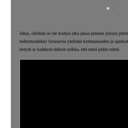
13
Jahas, eiköhän se ole korkea aika jakaa pimeän syksyn pirist
indiemusiikkia! Seuraavia yhdistää kotimaisuuden ja ajankoht
tietysti se kaikkein tärkein seikka, että minä pidän niistä.