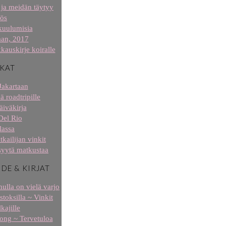
ja meidän täytyy
ös
kuulumisia
aan, 2017
kauskirje koiralle
KAT
Jakartaan
ä roadtripille
äiväkirja
Del Rio
lassa
tkailijan vinkit
syytä matkustaa
IDE & KIRJAT
ulla on vielä varjo
stoksilla ~ Vinkit
kajille
 long ~ Tervetuloa