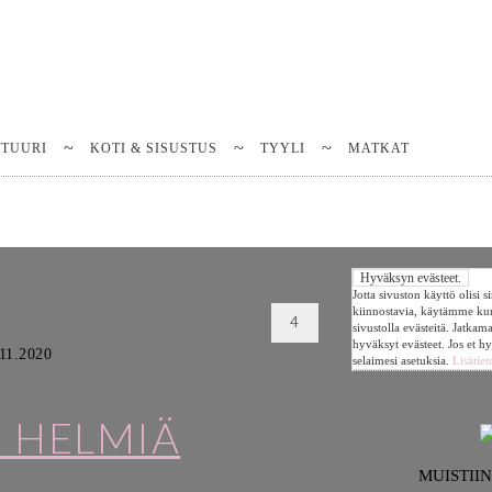
TTUURI
KOTI & SISUSTUS
TYYLI
MATKAT
Jotta sivuston käyttö olisi 
kiinnostavia, käytämme k
4
sivustolla evästeitä. Jatkam
hyväksyt evästeet. Jos et h
11.2020
selaimesi asetuksia.
Lisätiet
 HELMIÄ
MUISTII