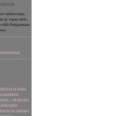
JUSSILA
nut valokuvaaja,
ko ja vapaa sielu,
syvällä Pohjanmaan
issa.
osuojaseloste
äivitys ja muita
n merkkejä
iaiset – eli kevään
leffavinkit
uone (ja rakkaus
äntyyn)