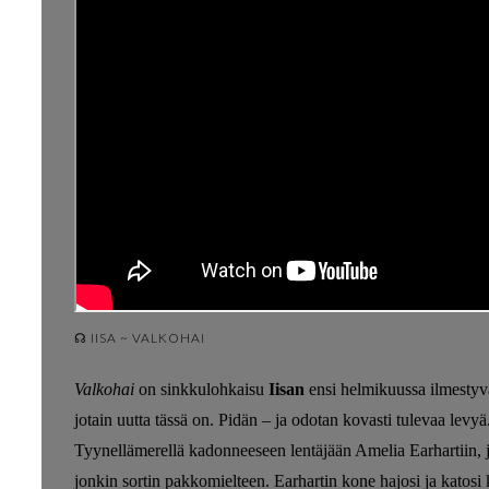
☊ IISA ~ VALKOHAI
Valkohai
on sinkkulohkaisu
Iisan
ensi helmikuussa ilmestyv
jotain uutta tässä on. Pidän – ja odotan kovasti tulevaa lev
Tyynellämerellä kadonneeseen lentäjään Amelia Earhartiin, 
jonkin sortin pakkomielteen. Earhartin kone hajosi ja katosi