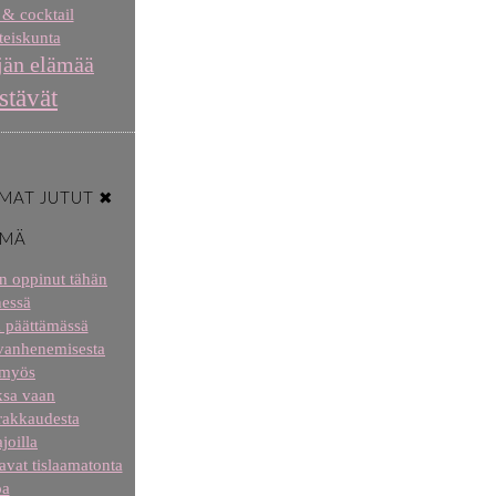
 & cocktail
eiskunta
jän elämää
stävät
MAT JUTUT ✖
ÄMÄ
len oppinut tähän
essä
a päättämässä
 vanhenemisesta
 myös
aksa vaan
 rakkaudesta
joilla
tavat tislaamatonta
oa