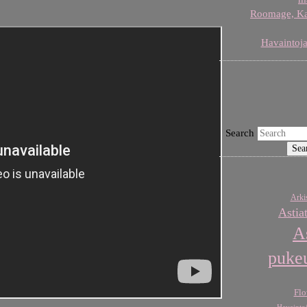
Roomage, Karj
Havaintoja
Search
Arkis
Astia
A
puke
Flo