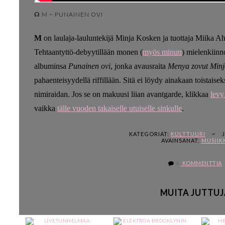
☊ M ~ PUNAINEN OVI
M
on laulaja-lauluntekijä Minja Kosken ja tuottaja Miika Ahl
Tehtaantyttö-debyytillään monen (
myös minun
) mielenkiinn
albuminsa
Punainen ovi
, jonka avausraita
Menya zovut Minj
pahaenteisyydellä riffillään. Sitä ei löydy ainakaan toistaise
nimiraidan. Jos se on makuusi liian avantgarde, klikkaa
levy
vaikka
tälle vuoden takaiselle utuiselle sinkulle
.
KATEGORIAT:
KULTTUURI
~
AVAINSANAT:
MUSIIK
4
KOMMENTTIA
MUITA JUTTUJ