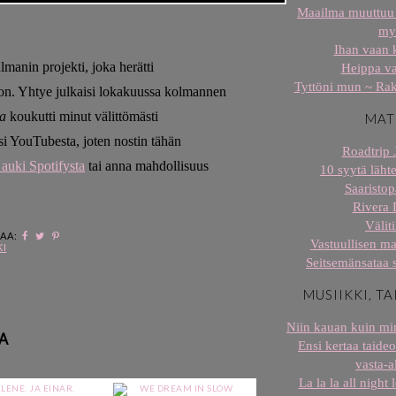
Maailma muuttuu 
my
Ihan vaan 
manin projekti, joka herätti
Heippa v
Tyttöni mun ~ Rak
on. Yhtye julkaisi lokakuussa kolmannen
a
koukutti minut välittömästi
MAT
ksi YouTubesta, joten nostin tähän
Roadtrip 
 auki Spotifysta
tai anna mahdollisuus
10 syytä lähte
Saaristop
Rivera 
Väliti
JAA:
Vastuullisen ma
KI
Seitsemänsataa 
MUSIIKKI, TA
Niin kauan kuin min
A
Ensi kertaa taideo
vasta-al
La la la all night