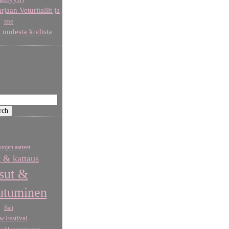
aan Veturitallit ja
me
 uudesta kodista
tojen aarteet
t & kattaus
sut &
utuminen
Bali
w Festival