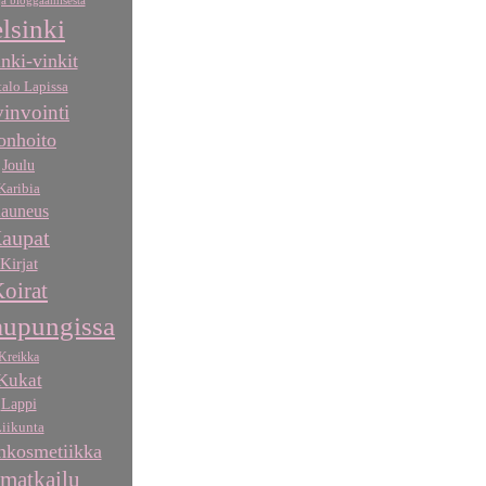
a bloggaamisesta
lsinki
nki-vinkit
talo Lapissa
invointi
onhoito
Joulu
Karibia
auneus
aupat
Kirjat
oirat
aupungissa
Kreikka
Kukat
Lappi
iikunta
kosmetiikka
matkailu