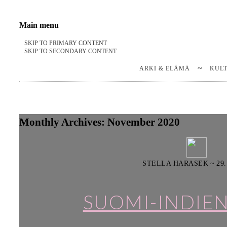
Stella Harasek & Jarno Jussila
Notes on a life
Main menu
SKIP TO PRIMARY CONTENT
SKIP TO SECONDARY CONTENT
ARKI & ELÄMÄ
KUL
Monthly Archives:
November 2020
STELLA HARASEK
~
29.
SUOMI-INDIEN