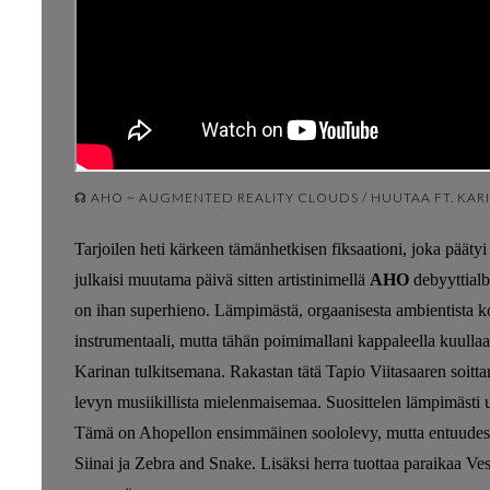
☊ AHO ~ AUGMENTED REALITY CLOUDS / HUUTAA FT. KAR
Tarjoilen heti kärkeen tämänhetkisen fiksaationi, joka pääty
julkaisi muutama päivä sitten artistinimellä
AHO
debyyttial
on ihan superhieno. Lämpimästä, orgaanisesta ambientista 
instrumentaali, mutta tähän poimimallani kappaleella kuullaa
Karinan tulkitsemana. Rakastan tätä Tapio Viitasaaren soitt
levyn musiikillista mielenmaisemaa. Suosittelen lämpimäs
Tämä on Ahopellon ensimmäinen soololevy, mutta entuudes
Siinai ja Zebra and Snake. Lisäksi herra tuottaa paraikaa Ve