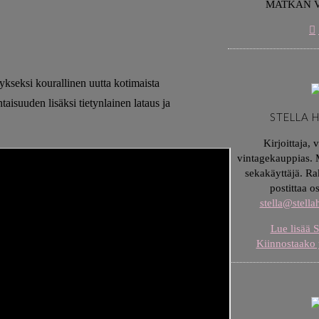
MATKAN 
ykseksi kourallinen uutta kotimaista
aisuuden lisäksi tietynlainen lataus ja
STELLA 
Kirjoittaja, 
vintagekauppias. M
sekakäyttäjä. Ra
postittaa o
stella@stell
Lue lisää S
Kiinnostaako 