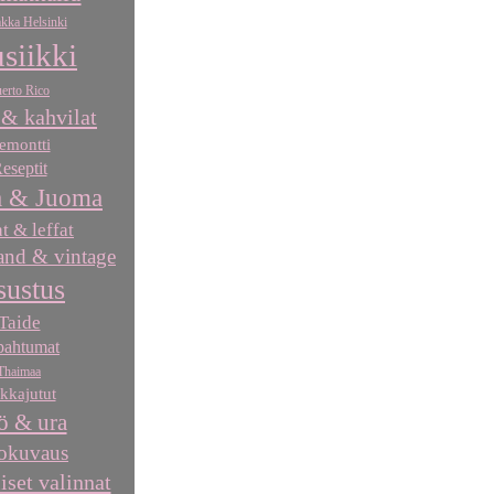
kka Helsinki
siikki
erto Rico
 & kahvilat
emontti
eseptit
 & Juoma
at & leffat
nd & vintage
sustus
Taide
pahtumat
Thaimaa
kkajutut
ö & ura
okuvaus
iset valinnat