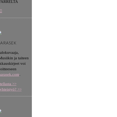
VARRELTA
HARASEK
valokuvaaja,
usiikin ja taiteen
kkauskirjeet voi
soitteeseen
aharasek.com
.
tellasta >>
yhteistyö? >>