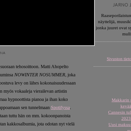
JARNO 
Raaseporilaistu
näyttelijä, muusik
jonka juuret ovat 
mull
INA
Sivuston tiet
i suoraan tehosoittoon. Matti Ahopelto
buminsa
NOWINTER NOSUMMER
, joka
koostuva levy on lähes kokonaisuudessaan
n myös vokaaleja vierailevan artistin
amaa hypnoottista pianoa ja ihan koko
Makkarin p
kevää
ti uppoamaan sen tunnelmaan
Spotifyssa
.
Cannesin tul
taan tuttu hän on mm. kokoonpanoista
2023 
stan kakkosalbumia, jota odotan nyt vielä
Uusi makuuh
m