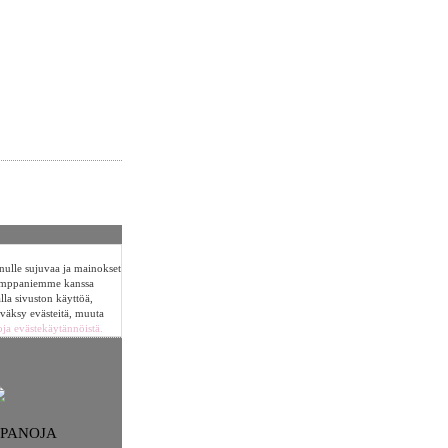
sinulle sujuvaa ja mainokset
umppaniemme kanssa
alla sivuston käyttöä,
yväksy evästeitä, muuta
oja evästekäytännöistä.
NPANOJA