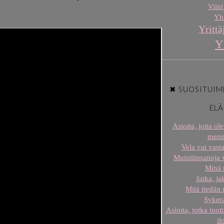
Viini
Yht
Yrittä
Y
✖ SUOSITUIM
EL
Asioita, joita o
menn
Vela vai vast
Muistiinpanoja
Minä
Jatka, j
Mitä tiedän
Sykera
Asioita, jotka tuot
il