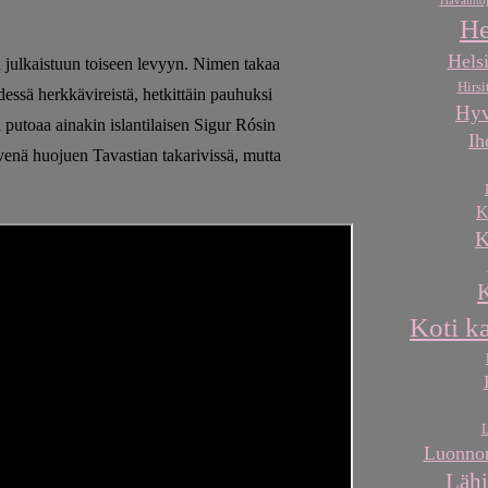
Havaintoj
He
Helsi
julkaistuun toiseen levyyn. Nimen takaa
Hirsi
essä herkkävireistä, hetkittäin pauhuksi
Hyv
ä putoaa ainakin islantilaisen Sigur Rósin
Ih
ivenä huojuen Tavastian takarivissä, mutta
K
K
K
Koti k
L
Luonnon
Lähi