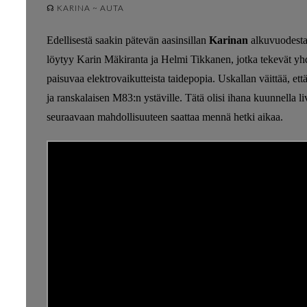
☊ KARINA ~ AUTA
Edellisestä saakin pätevän aasinsillan
Karinan
alkuvuodesta 
löytyy Karin Mäkiranta ja Helmi Tikkanen, jotka tekevät yhd
paisuvaa elektrovaikutteista taidepopia. Uskallan väittää, ett
ja ranskalaisen M83:n ystäville. Tätä olisi ihana kuunnella l
seuraavaan mahdollisuuteen saattaa mennä hetki aikaa.