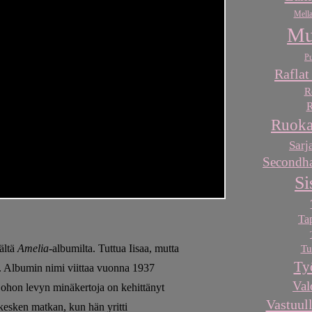
Mella
Mu
Pu
Raflat
R
R
Ruoka
Sarj
Secondha
Si
Ta
ältä
Amelia
-albumilta. Tuttua Iisaa, mutta
Tu
Ty
yä. Albumin nimi viittaa vuonna 1937
Val
johon levyn minäkertoja on kehittänyt
Vastuull
 kesken matkan, kun hän yritti