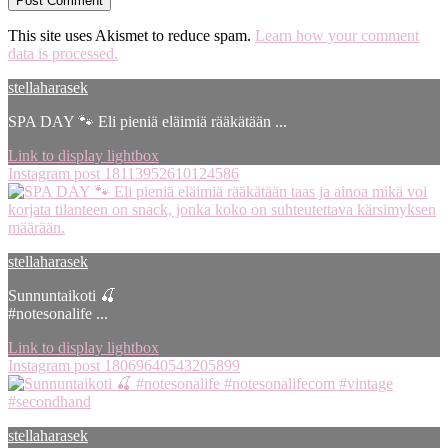
This site uses Akismet to reduce spam.
Learn how your comment
data is processed.
stellaharasek
SPA DAY 🐾 Eli pieniä eläimiä rääkätään ...
Link to display lightbox
Instagram post 18113952610124586
stellaharasek
Sunnuntaikoti 🍒
#notesonalife ...
Link to display lightbox
Instagram post 18069640543205899
stellaharasek