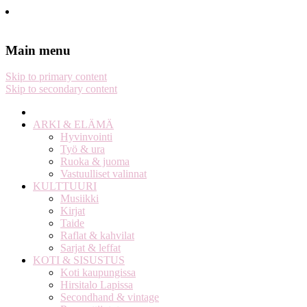
Stella Harasek & Jarno Jussila
Notes on a life
Main menu
Skip to primary content
Skip to secondary content
ARKI & ELÄMÄ
Hyvinvointi
Työ & ura
Ruoka & juoma
Vastuulliset valinnat
KULTTUURI
Musiikki
Kirjat
Taide
Raflat & kahvilat
Sarjat & leffat
KOTI & SISUSTUS
Koti kaupungissa
Hirsitalo Lapissa
Secondhand & vintage