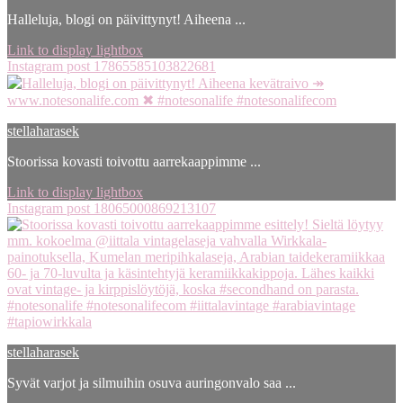
Halleluja, blogi on päivittynyt! Aiheena ...
Link to display lightbox
Instagram post 17865585103822681
stellaharasek
Stoorissa kovasti toivottu aarrekaappimme ...
Link to display lightbox
Instagram post 18065000869213107
stellaharasek
Syvät varjot ja silmuihin osuva auringonvalo saa ...