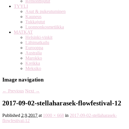
Remonttijutut
TYYLI
Asut & pukeutuminen
Kauneus
Tukkajutut
Luonnonkosmetiikka
MATKAT
Helsinki-vinkit
Lähimatkailu
Eurooppa
Australia
Marokko
Kreikka
Meksiko
Image navigation
← Previous
Next →
2017-09-02-stellaharasek-flowfestival-12
Published
2.9.2017
at
1000 × 668
in
2017-09-02-stellaharasek-
flowfestival-12