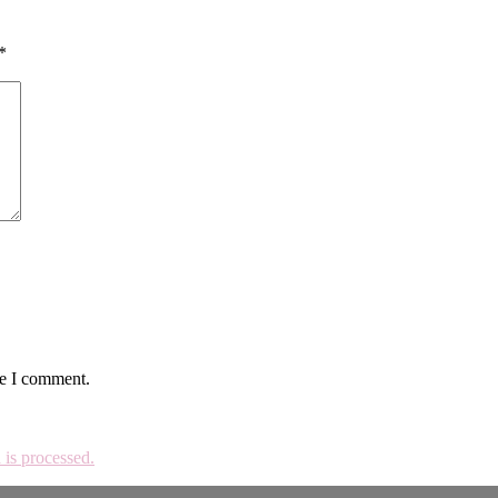
*
me I comment.
is processed.