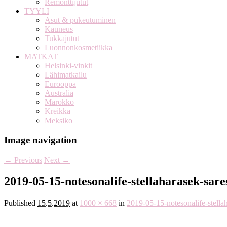
Remonttijutut
TYYLI
Asut & pukeutuminen
Kauneus
Tukkajutut
Luonnonkosmetiikka
MATKAT
Helsinki-vinkit
Lähimatkailu
Eurooppa
Australia
Marokko
Kreikka
Meksiko
Image navigation
← Previous
Next →
2019-05-15-notesonalife-stellaharasek-sare
Published
15.5.2019
at
1000 × 668
in
2019-05-15-notesonalife-stella