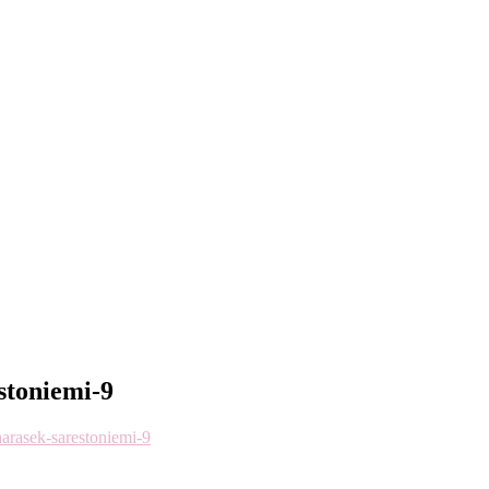
stoniemi-9
harasek-sarestoniemi-9