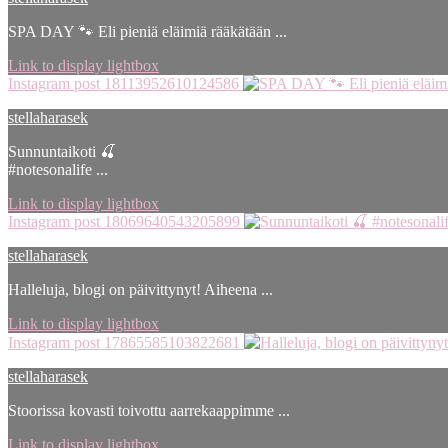
SPA DAY 🐾 Eli pieniä eläimiä rääkätään ...
Link to display lightbox
Instagram post 18113952610124586
stellaharasek
Sunnuntaikoti 🍒
#notesonalife ...
Link to display lightbox
Instagram post 18069640543205899
stellaharasek
Halleluja, blogi on päivittynyt! Aiheena ...
Link to display lightbox
Instagram post 17865585103822681
stellaharasek
Stoorissa kovasti toivottu aarrekaappimme ...
Link to display lightbox