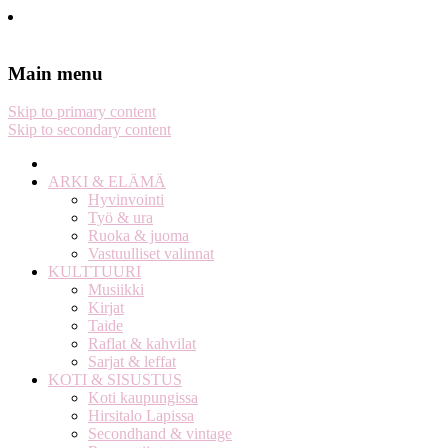
Stella Harasek & Jarno Jussila
Notes on a life
Main menu
Skip to primary content
Skip to secondary content
ARKI & ELÄMÄ
Hyvinvointi
Työ & ura
Ruoka & juoma
Vastuulliset valinnat
KULTTUURI
Musiikki
Kirjat
Taide
Raflat & kahvilat
Sarjat & leffat
KOTI & SISUSTUS
Koti kaupungissa
Hirsitalo Lapissa
Secondhand & vintage