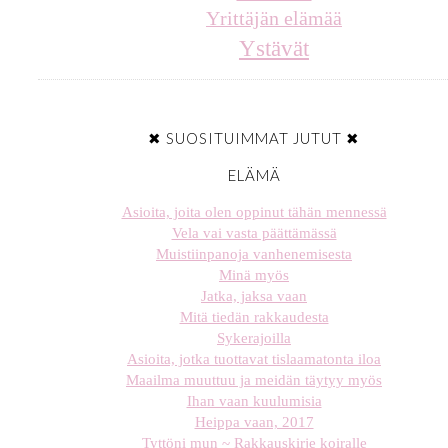
Yrittäjän elämää
Ystävät
✖ SUOSITUIMMAT JUTUT ✖
ELÄMÄ
Asioita, joita olen oppinut tähän mennessä
Vela vai vasta päättämässä
Muistiinpanoja vanhenemisesta
Minä myös
Jatka, jaksa vaan
Mitä tiedän rakkaudesta
Sykerajoilla
Asioita, jotka tuottavat tislaamatonta iloa
Maailma muuttuu ja meidän täytyy myös
Ihan vaan kuulumisia
Heippa vaan, 2017
Tyttöni mun ~ Rakkauskirje koiralle