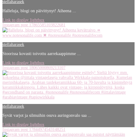
stellaharasek
Halleluja, blogi on päivittynyt! Aiheena ...
Link to display lightbox
Instagram post 17865585103822681
stellaharasek
Stoorissa kovasti toivottu aarrekaappimme ...
Link to display lightbox
Instagram post 18065000869213107
stellaharasek
Syvät varjot ja silmuihin osuva auringonvalo saa ...
Link to display lightbox
Instagram post 17844974543148251