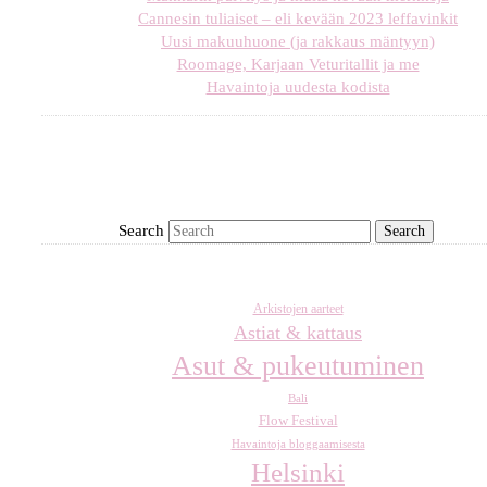
Cannesin tuliaiset – eli kevään 2023 leffavinkit
Uusi makuuhuone (ja rakkaus mäntyyn)
Roomage, Karjaan Veturitallit ja me
Havaintoja uudesta kodista
Search
Arkistojen aarteet
Astiat & kattaus
Asut & pukeutuminen
Bali
Flow Festival
Havaintoja bloggaamisesta
Helsinki