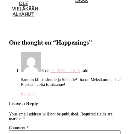
DARK
OLE
VIELÄKÄÄN
ALKANUT
One thought on “
Happenings
”
E
on
9.1.2018 at 15:24
said:
Samoin kiitos sinulle ja Stellalle! Ihanaa Meksikon matkaa!
Pitäkää huolta toisistanne!
Reply
↓
Leave a Reply
Your email address will not be published.
Required fields are
marked
*
Comment
*