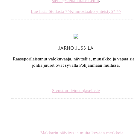
stella@stellaharasek.com
.
Lue lisää Stellasta >>
Kiinnostaako yhteistyö? >>
JARNO JUSSILA
Raaseporilaistunut valokuvaaja, näyttelijä, muusikko ja vapaa sie
jonka juuret ovat syvällä Pohjanmaan mullissa.
Sivuston tietosuojaseloste
Makkarin päivitys ja muita kevään merkkejä