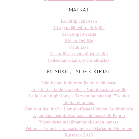
MATKAT
Roadtrip Jakartaan
10 syytä lähteä roadtripille
Saaristopäiväkirja
Rivera Del Rio
Välitilassa
Vastuullisen matkailijan vinkit
Seitsemänsataa syytä matkustaa
MUSIIKKI, TAIDE & KIRJAT
Niin kauan kuin minulla on vielä varjo
Ensi kertaa taideostoksilla ~ Vinkit vasta-alkajille
La la la all night long ~ Tervetuloa takaisin, 70-luku
Iho tai ei mitään
Can you feel me? ~ Lempileffastani Velvet Goldminesta
Ajatuksia abstraktista: haastattelussa Olli Piippo
Ykseydestä maailmankaikkeuden kanssa
Pehmeästä mustasta: haastattelussa Marianne Nieminen
Ruisrock 2015