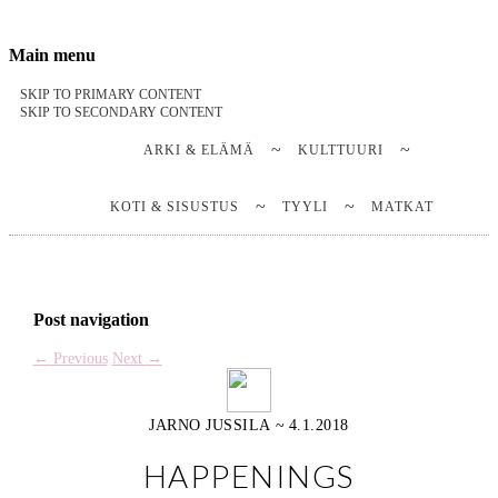
Stella Harasek & Jarno Jussila
Notes on a life
Main menu
SKIP TO PRIMARY CONTENT
SKIP TO SECONDARY CONTENT
ARKI & ELÄMÄ
KULTTUURI
KOTI & SISUSTUS
TYYLI
MATKAT
Post navigation
←
Previous
Next
→
JARNO JUSSILA
~
4.1.2018
HAPPENINGS