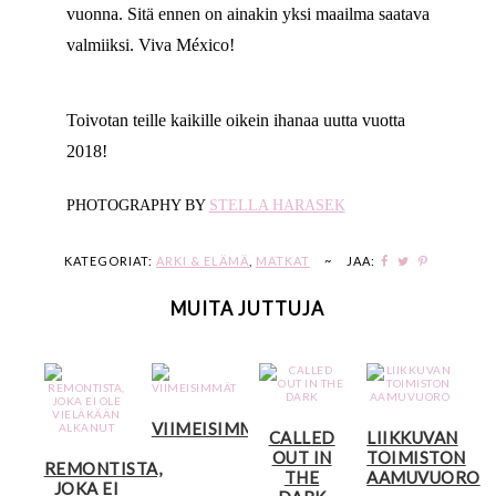
vuonna. Sitä ennen on ainakin yksi maailma saatava
valmiiksi. Viva México!
Toivotan teille kaikille oikein ihanaa uutta vuotta
2018!
PHOTOGRAPHY BY
STELLA HARASEK
KATEGORIAT:
ARKI & ELÄMÄ
,
MATKAT
~
JAA:
MUITA JUTTUJA
VIIMEISIMMÄT
CALLED
LIIKKUVAN
OUT IN
TOIMISTON
REMONTISTA,
THE
AAMUVUORO
JOKA EI