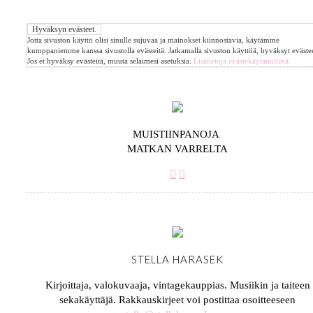
Jotta sivuston käyttö olisi sinulle sujuvaa ja mainokset kiinnostavia, käytämme
kumppaniemme kanssa sivustolla evästeitä. Jatkamalla sivuston käyttöä, hyväksyt evästee
Jos et hyväksy evästeitä, muuta selaimesi asetuksia.
Lisätietoja evästekäytännöistä.
MUISTIINPANOJA
MATKAN VARRELTA
STELLA HARASEK
Kirjoittaja, valokuvaaja, vintagekauppias. Musiikin ja taiteen
sekakäyttäjä. Rakkauskirjeet voi postittaa osoitteeseen