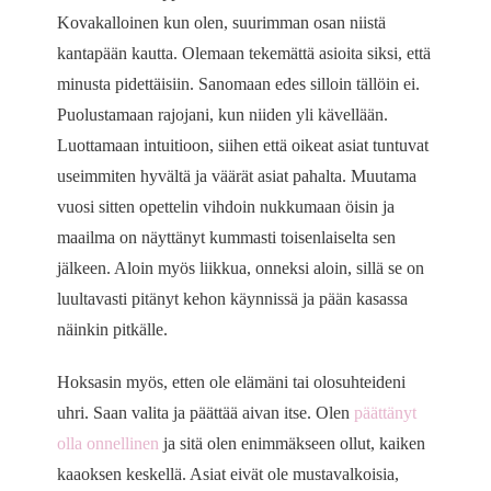
Kovakalloinen kun olen, suurimman osan niistä
kantapään kautta. Olemaan tekemättä asioita siksi, että
minusta pidettäisiin. Sanomaan edes silloin tällöin ei.
Puolustamaan rajojani, kun niiden yli kävellään.
Luottamaan intuitioon, siihen että oikeat asiat tuntuvat
useimmiten hyvältä ja väärät asiat pahalta. Muutama
vuosi sitten opettelin vihdoin nukkumaan öisin ja
maailma on näyttänyt kummasti toisenlaiselta sen
jälkeen. Aloin myös liikkua, onneksi aloin, sillä se on
luultavasti pitänyt kehon käynnissä ja pään kasassa
näinkin pitkälle.
Hoksasin myös, etten ole elämäni tai olosuhteideni
uhri. Saan valita ja päättää aivan itse. Olen
päättänyt
olla onnellinen
ja sitä olen enimmäkseen ollut, kaiken
kaaoksen keskellä. Asiat eivät ole mustavalkoisia,