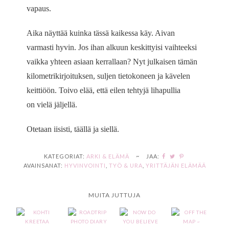
vapaus.
Aika näyttää kuinka tässä kaikessa käy. Aivan
varmasti hyvin. Jos ihan alkuun keskittyisi vaihteeksi
vaikka yhteen asiaan kerrallaan? Nyt julkaisen tämän
kilometrikirjoituksen, suljen tietokoneen ja kävelen
keittiöön. Toivo elää, että eilen tehtyjä lihapullia
on vielä jäljellä.
Otetaan iisisti, täällä ja siellä.
KATEGORIAT:
ARKI & ELÄMÄ
~
JAA:
AVAINSANAT:
HYVINVOINTI
,
TYÖ & URA
,
YRITTÄJÄN ELÄMÄÄ
MUITA JUTTUJA