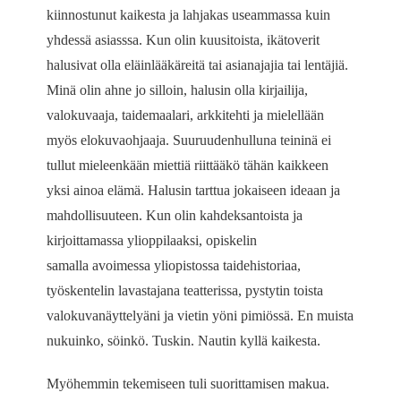
kiinnostunut kaikesta ja lahjakas useammassa kuin
yhdessä asiasssa. Kun olin kuusitoista, ikätoverit
halusivat olla eläinlääkäreitä tai asianajajia tai lentäjiä.
Minä olin ahne jo silloin, halusin olla kirjailija,
valokuvaaja, taidemaalari, arkkitehti ja mielellään
myös elokuvaohjaaja. Suuruudenhulluna teininä ei
tullut mieleenkään miettiä riittääkö tähän kaikkeen
yksi ainoa elämä. Halusin tarttua jokaiseen ideaan ja
mahdollisuuteen. Kun olin kahdeksantoista ja
kirjoittamassa ylioppilaaksi, opiskelin
samalla avoimessa yliopistossa taidehistoriaa,
työskentelin lavastajana teatterissa, pystytin toista
valokuvanäyttelyäni ja vietin yöni pimiössä. En muista
nukuinko, söinkö. Tuskin. Nautin kyllä kaikesta.
Myöhemmin tekemiseen tuli suorittamisen makua.