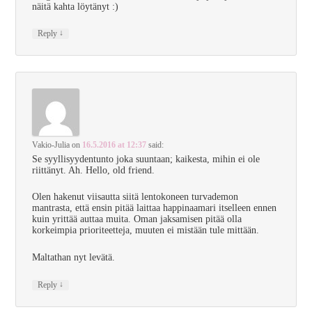
näitä kahta löytänyt :)
↓
Reply
Vakio-Julia
on
16.5.2016 at 12:37
said:
Se syyllisyydentunto joka suuntaan; kaikesta, mihin ei ole
riittänyt. Ah. Hello, old friend.
Olen hakenut viisautta siitä lentokoneen turvademon
mantrasta, että ensin pitää laittaa happinaamari itselleen ennen
kuin yrittää auttaa muita. Oman jaksamisen pitää olla
korkeimpia prioriteetteja, muuten ei mistään tule mittään.
Maltathan nyt levätä.
↓
Reply