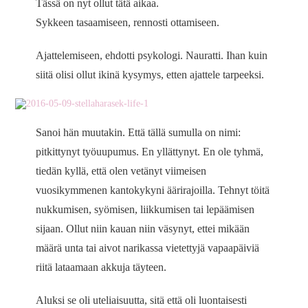
Tässä on nyt ollut tätä aikaa.
Sykkeen tasaamiseen, rennosti ottamiseen.
Ajattelemiseen, ehdotti psykologi. Nauratti. Ihan kuin
siitä olisi ollut ikinä kysymys, etten ajattele tarpeeksi.
Sanoi hän muutakin. Että tällä sumulla on nimi:
pitkittynyt työuupumus. En yllättynyt. En ole tyhmä,
tiedän kyllä, että olen vetänyt viimeisen
vuosikymmenen kantokykyni äärirajoilla. Tehnyt töitä
nukkumisen, syömisen, liikkumisen tai lepäämisen
sijaan. Ollut niin kauan niin väsynyt, ettei mikään
määrä unta tai aivot narikassa vietettyjä vapaapäiviä
riitä lataamaan akkuja täyteen.
Aluksi se oli uteliaisuutta, sitä että oli luontaisesti