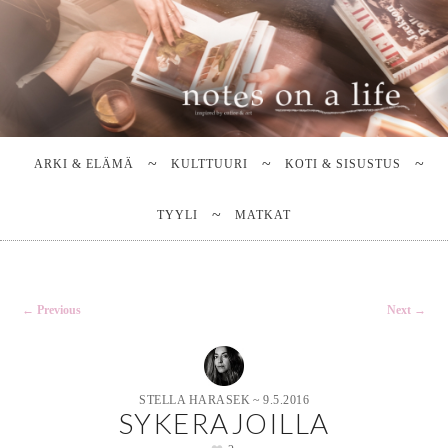
Stella Harasek & Jarno Jussila
Notes on a life
Main
SKIP
SKIP
TO
TO
menu
ARKI & ELÄMÄ
KULTTUURI
KOTI & SISUSTUS
PRIMARY
SECONDARY
CONTENT
CONTENT
TYYLI
MATKAT
Post
←
Previous
Next
→
navigation
STELLA HARASEK
~
9.5.2016
SYKERAJOILLA