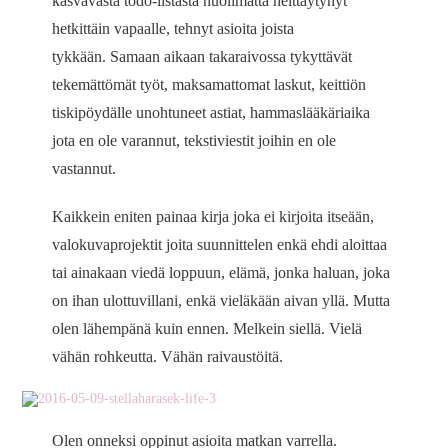
kasvavasta todo-listasta huolimatta heittäytynyt
hetkittäin vapaalle, tehnyt asioita joista
tykkään. Samaan aikaan takaraivossa tykyttävät
tekemättömät työt, maksamattomat laskut, keittiön
tiskipöydälle unohtuneet astiat, hammaslääkäriaika
jota en ole varannut, tekstiviestit joihin en ole
vastannut.
Kaikkein eniten painaa kirja joka ei kirjoita itseään,
valokuvaprojektit joita suunnittelen enkä ehdi aloittaa
tai ainakaan viedä loppuun, elämä, jonka haluan, joka
on ihan ulottuvillani, enkä vieläkään aivan yllä. Mutta
olen lähempänä kuin ennen. Melkein siellä. Vielä
vähän rohkeutta. Vähän raivaustöitä.
Olen onneksi oppinut asioita matkan varrella.