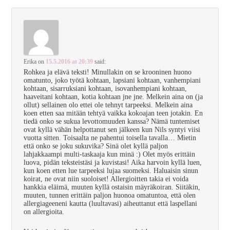
Erika
on
15.5.2016 at 20:39
said:
Rohkea ja elävä teksti! Minullakin on se krooninen huono
omatunto, joko työtä kohtaan, lapsiani kohtaan, vanhempiani
kohtaan, sisarruksiani kohtaan, isovanhempiani kohtaan,
haaveitani kohtaan, kotia kohtaan jne jne. Melkein aina on (ja
ollut) sellainen olo ettei ole tehnyt tarpeeksi. Melkein aina
koen etten saa mitään tehtyä vaikka kokoajan teen jotakin. En
tiedä onko se sukua levottomuuden kanssa? Nämä tuntemiset
ovat kyllä vähän helpottanut sen jälkeen kun Nils syntyi viisi
vuotta sitten. Toisaalta ne pahentui toisella tavalla… Mietin
että onko se joku sukuvika? Sinä olet kyllä paljon
lahjakkaampi multi-taskaaja kun minä :) Olet myös erittäin
luova, pidän teksteistäsi ja kuvistasi! Aika harvoin kyllä luen,
kun koen etten lue tarpeeksi lujaa suomeksi. Haluaisin sinun
koirat, ne ovat niin suoloiset! Allergioitten takia ei voida
hankkia eläimä, muuten kyllä ostaisin mäyräkoiran. Siitäkin,
muuten, tunnen erittäin paljon huonoa omatuntoa, että olen
allergiageeneni kautta (luultavasi) aiheuttanut että laspellani
on allergioita.