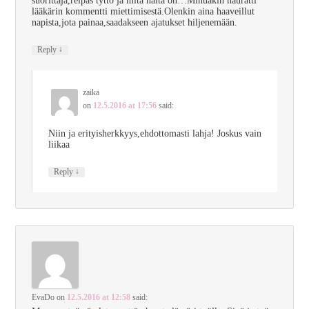
suorittaja,reipas tyttö ja mitä näitä on…Minuakin nauratti
lääkärin kommentti miettimisestä.Olenkin aina haaveillut
napista,jota painaa,saadakseen ajatukset hiljenemään.
↓
Reply
zaika
on
12.5.2016 at 17:56
said:
Niin ja erityisherkkyys,ehdottomasti lahja! Joskus vain
liikaa
↓
Reply
EvaDo
on
12.5.2016 at 12:58
said: