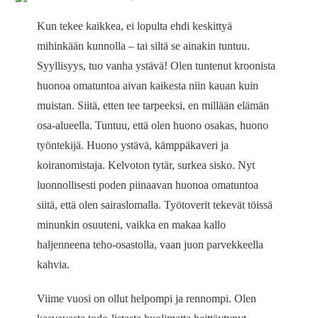
Kun tekee kaikkea, ei lopulta ehdi keskittyä
mihinkään kunnolla – tai siltä se ainakin tuntuu.
Syyllisyys, tuo vanha ystävä! Olen tuntenut kroonista
huonoa omatuntoa aivan kaikesta niin kauan kuin
muistan. Siitä, etten tee tarpeeksi, en millään elämän
osa-alueella. Tuntuu, että olen huono osakas, huono
työntekijä. Huono ystävä, kämppäkaveri ja
koiranomistaja. Kelvoton tytär, surkea sisko. Nyt
luonnollisesti poden piinaavan huonoa omatuntoa
siitä, että olen sairaslomalla. Työtoverit tekevät töissä
minunkin osuuteni, vaikka en makaa kallo
haljenneena teho-osastolla, vaan juon parvekkeella
kahvia.
Viime vuosi on ollut helpompi ja rennompi. Olen