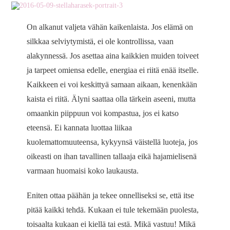
On alkanut valjeta vähän kaikenlaista. Jos elämä on
silkkaa selviytymistä, ei ole kontrollissa, vaan
alakynnessä. Jos asettaa aina kaikkien muiden toiveet
ja tarpeet omiensa edelle, energiaa ei riitä enää itselle.
Kaikkeen ei voi keskittyä samaan aikaan, kenenkään
kaista ei riitä. Älyni saattaa olla tärkein aseeni, mutta
omaankin piippuun voi kompastua, jos ei katso
eteensä. Ei kannata luottaa liikaa
kuolemattomuuteensa, kykyynsä väistellä luoteja, jos
oikeasti on ihan tavallinen tallaaja eikä hajamielisenä
varmaan huomaisi koko laukausta.
Eniten ottaa päähän ja tekee onnelliseksi se, että itse
pitää kaikki tehdä. Kukaan ei tule tekemään puolesta,
toisaalta kukaan ei kiellä tai estä. Mikä vastuu! Mikä