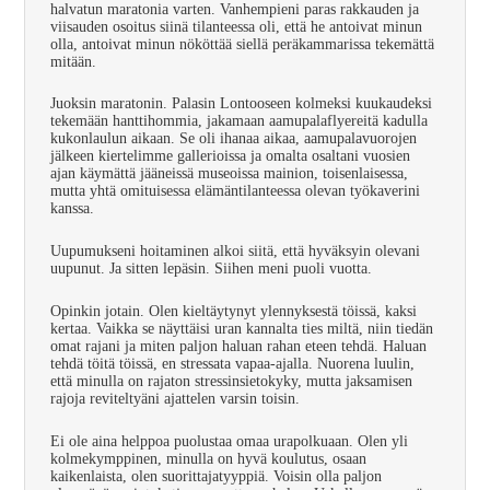
halvatun maratonia varten. Vanhempieni paras rakkauden ja
viisauden osoitus siinä tilanteessa oli, että he antoivat minun
olla, antoivat minun nököttää siellä peräkammarissa tekemättä
mitään.
Juoksin maratonin. Palasin Lontooseen kolmeksi kuukaudeksi
tekemään hanttihommia, jakamaan aamupalaflyereitä kadulla
kukonlaulun aikaan. Se oli ihanaa aikaa, aamupalavuorojen
jälkeen kiertelimme gallerioissa ja omalta osaltani vuosien
ajan käymättä jääneissä museoissa mainion, toisenlaisessa,
mutta yhtä omituisessa elämäntilanteessa olevan työkaverini
kanssa.
Uupumukseni hoitaminen alkoi siitä, että hyväksyin olevani
uupunut. Ja sitten lepäsin. Siihen meni puoli vuotta.
Opinkin jotain. Olen kieltäytynyt ylennyksestä töissä, kaksi
kertaa. Vaikka se näyttäisi uran kannalta ties miltä, niin tiedän
omat rajani ja miten paljon haluan rahan eteen tehdä. Haluan
tehdä töitä töissä, en stressata vapaa-ajalla. Nuorena luulin,
että minulla on rajaton stressinsietokyky, mutta jaksamisen
rajoja reviteltyäni ajattelen varsin toisin.
Ei ole aina helppoa puolustaa omaa urapolkuaan. Olen yli
kolmekymppinen, minulla on hyvä koulutus, osaan
kaikenlaista, olen suorittajatyyppiä. Voisin olla paljon