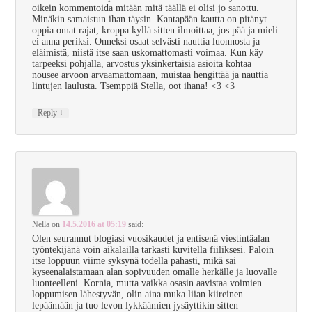
oikein kommentoida mitään mitä täällä ei olisi jo sanottu.
Minäkin samaistun ihan täysin. Kantapään kautta on pitänyt
oppia omat rajat, kroppa kyllä sitten ilmoittaa, jos pää ja mieli
ei anna periksi. Onneksi osaat selvästi nauttia luonnosta ja
eläimistä, niistä itse saan uskomattomasti voimaa. Kun käy
tarpeeksi pohjalla, arvostus yksinkertaisia asioita kohtaa
nousee arvoon arvaamattomaan, muistaa hengittää ja nauttia
lintujen laulusta. Tsemppiä Stella, oot ihana! <3 <3
↓
Reply
Nella
on
14.5.2016 at 05:19
said:
Olen seurannut blogiasi vuosikaudet ja entisenä viestintäalan
työntekijänä voin aikalailla tarkasti kuvitella fiiliksesi. Paloin
itse loppuun viime syksynä todella pahasti, mikä sai
kyseenalaistamaan alan sopivuuden omalle herkälle ja luovalle
luonteelleni. Kornia, mutta vaikka osasin aavistaa voimien
loppumisen lähestyvän, olin aina muka liian kiireinen
lepäämään ja tuo levon lykkäämien jysäyttikin sitten