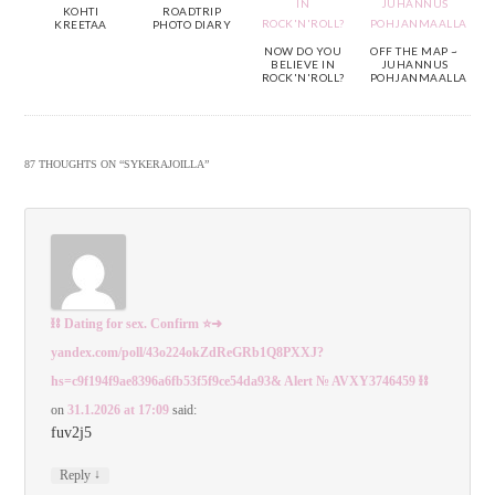
KOHTI
ROADTRIP
KREETAA
PHOTO DIARY
NOW DO YOU
OFF THE MAP ~
BELIEVE IN
JUHANNUS
ROCK'N'ROLL?
POHJANMAALLA
87 THOUGHTS ON “
SYKERAJOILLA
”
⛓️‍ Dating for sex. Confirm ⭐➜
yandex.com/poll/43o224okZdReGRb1Q8PXXJ?
hs=c9f194f9ae8396a6fb53f5f9ce54da93& Alert № AVXY3746459 ⛓️‍
on
31.1.2026 at 17:09
said:
fuv2j5
↓
Reply