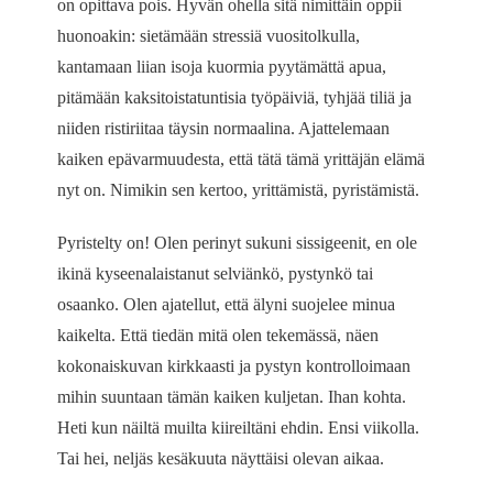
on opittava pois. Hyvän ohella sitä nimittäin oppii
huonoakin: sietämään stressiä vuositolkulla,
kantamaan liian isoja kuormia pyytämättä apua,
pitämään kaksitoistatuntisia työpäiviä, tyhjää tiliä ja
niiden ristiriitaa täysin normaalina. Ajattelemaan
kaiken epävarmuudesta, että tätä tämä yrittäjän elämä
nyt on. Nimikin sen kertoo, yrittämistä, pyristämistä.
Pyristelty on! Olen perinyt sukuni sissigeenit, en ole
ikinä kyseenalaistanut selviänkö, pystynkö tai
osaanko. Olen ajatellut, että älyni suojelee minua
kaikelta. Että tiedän mitä olen tekemässä, näen
kokonaiskuvan kirkkaasti ja pystyn kontrolloimaan
mihin suuntaan tämän kaiken kuljetan. Ihan kohta.
Heti kun näiltä muilta kiireiltäni ehdin. Ensi viikolla.
Tai hei, neljäs kesäkuuta näyttäisi olevan aikaa.