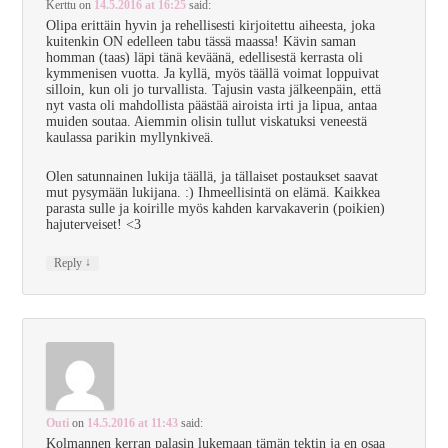
Kerttu
on
14.5.2016 at 16:25
said:
Olipa erittäin hyvin ja rehellisesti kirjoitettu aiheesta, joka
kuitenkin ON edelleen tabu tässä maassa! Kävin saman
homman (taas) läpi tänä keväänä, edellisestä kerrasta oli
kymmenisen vuotta. Ja kyllä, myös täällä voimat loppuivat
silloin, kun oli jo turvallista. Tajusin vasta jälkeenpäin, että
nyt vasta oli mahdollista päästää airoista irti ja lipua, antaa
muiden soutaa. Aiemmin olisin tullut viskatuksi veneestä
kaulassa parikin myllynkiveä.
Olen satunnainen lukija täällä, ja tällaiset postaukset saavat
mut pysymään lukijana. :) Ihmeellisintä on elämä. Kaikkea
parasta sulle ja koirille myös kahden karvakaverin (poikien)
hajuterveiset! <3
↓
Reply
Outi
on
14.5.2016 at 11:43
said:
Kolmannen kerran palasin lukemaan tämän tektin ja en osaa