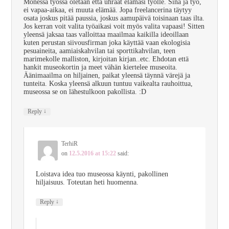
Monessa työssä oletaan että uhraat elämäsi työlle. Sinä ja työ,
ei vapaa-aikaa, ei muuta elämää. Jopa freelancerina täytyy
osata joskus pitää paussia, joskus aamupäivä toisinaan taas ilta.
Jos kerran voit valita työaikasi voit myös valita vapaasi! Sitten
yleensä jaksaa taas valloittaa maailmaa kaikilla ideoillaan
kuten perustan siivousfirman joka käyttää vaan ekologisia
pesuaineita, aamiaiskahvilan tai sporttikahvilan, teen
marimekolle malliston, kirjoitan kirjan..etc. Ehdotan että
hankit museokortin ja meet vähän kiertelee museoita.
Äänimaailma on hiljainen, paikat yleensä täynnä värejä ja
tunteita. Koska yleensä alkuun tuntuu vaikealta rauhoittua,
museossa se on lähestulkoon pakollista. :D
↓
Reply
TerhiR
on
12.5.2016 at 15:22
said:
Loistava idea tuo museossa käynti, pakollinen
hiljaisuus. Toteutan heti huomenna.
↓
Reply