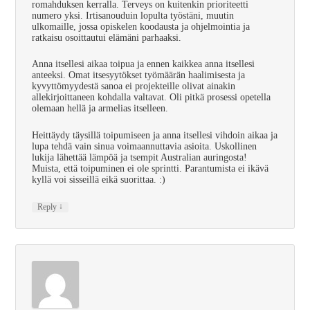
romahduksen kerralla. Terveys on kuitenkin prioriteetti
numero yksi. Irtisanouduin lopulta työstäni, muutin
ulkomaille, jossa opiskelen koodausta ja ohjelmointia ja
ratkaisu osoittautui elämäni parhaaksi.
Anna itsellesi aikaa toipua ja ennen kaikkea anna itsellesi
anteeksi. Omat itsesyytökset työmäärän haalimisesta ja
kyvyttömyydestä sanoa ei projekteille olivat ainakin
allekirjoittaneen kohdalla valtavat. Oli pitkä prosessi opetella
olemaan hellä ja armelias itselleen.
Heittäydy täysillä toipumiseen ja anna itsellesi vihdoin aikaa ja
lupa tehdä vain sinua voimaannuttavia asioita. Uskollinen
lukija lähettää lämpöä ja tsempit Australian auringosta!
Muista, että toipuminen ei ole sprintti. Parantumista ei ikävä
kyllä voi sisseillä eikä suorittaa. :)
↓
Reply