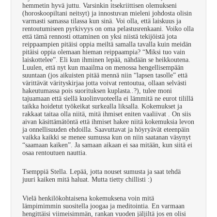
hemmetin hyvä juttu. Varsinkin itsekriittisen olemukseni
(horoskoopiltani neitsyt) ja innostuvan mieleni johdosta olisin
varmasti samassa tilassa kun sinä. Voi olla, että laiskuus ja
rentoutumiseen pyrkivyys on oma pelastusrenkaani. Voiko olla
että tämä rennosti ottaminen on yksi niistä tekijöistä jota
reippaampien pitäisi oppia meiltä samalla tavalla kuin meidän
pitäisi oppia olemaan hieman reippaampia? “Miksi tuo vain
laiskottelee”. Eli kun ihminen lepää, nähdään se heikkoutena.
Luulen, että nyt kun maailma on menossa hengellisempään
suuntaan (jos aikuisten pitää mennä niin “lapsen tasolle” että
värittävät värityskirjaa jotta voivat rentoutua, ollaan selvästi
hakeutumassa pois suorituksen kuplasta..?), tulee moni
tajuamaan että siellä kuolinvuoteella ei lämmitä ne eurot tilillä
taikka hoidetut työkeikat surkealla liksalla. Kokemukset ja
rakkaat taitaa olla niitä, mitä ihmiset eniten vaaliivat . On siis
aivan käsittämätöntä että ihmiset hakee niitä kokemuksia levon
ja onnellisuuden ehdoilla. Saavuttavat ja höyryävät eteenpäin
vaikka kaikki se menee sumussa kun on niin saatanan väsynyt
“saamaan kaiken”. Ja samaan aikaan ei saa mitään, kun siitä ei
osaa rentoutuen nauttia.
Tsemppiä Stella. Lepää, jotta nouset sumusta ja saat tehdä
juuri kaiken mitä haluat. Mutta tietty chillisti :)
Vielä henkilökohtaisena kokemuksena voin mitä
lämpimimmin suositella joogaa ja meditointia. En varmaan
hengittäisi viimeisimmän, rankan vuoden jäljiltä jos en olisi