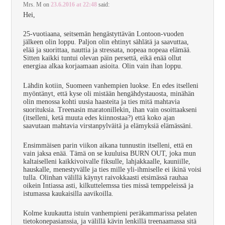
Mrs. M
on
23.6.2016 at 22:48
said:
Hei,
25-vuotiaana, seitsemän hengästyttävän Lontoon-vuoden
jälkeen olin loppu. Paljon olin ehtinyt sählätä ja saavuttaa,
elää ja suorittaa, nauttia ja stressata, nopeaa nopeaa elämää.
Sitten kaikki tuntui olevan päin persettä, eikä enää ollut
energiaa alkaa korjaamaan asioita. Olin vain ihan loppu.
Lähdin kotiin, Suomeen vanhempien luokse. En edes itselleni
myöntänyt, että kyse oli mistään hengähdystauosta, minähän
olin menossa kohti uusia haasteita ja ties mitä mahtavia
suorituksia. Treenasin maratonillekin, ihan vain osoittaakseni
(itselleni, ketä muuta edes kiinnostaa?) että koko ajan
saavutaan mahtavia virstanpylväitä ja elämyksiä elämässäni.
Ensimmäisen parin viikon aikana tunnustin itselleni, että en
vain jaksa enää. Tämä on se kuuluisa BURN OUT, joka mun
kaltaiselleni kaikkivoivalle fiksulle, lahjakkaalle, kauniille,
hauskalle, menestyvälle ja ties mille yli-ihmiselle ei ikinä voisi
tulla. Olinhan välillä käynyt raivokkaasti etsimässä rauhaa
oikein Intiassa asti, kilkuttelemssa ties missä temppeleissä ja
istumassa kaukaisilla aavikoilla.
Kolme kuukautta istuin vanhempieni peräkammarissa pelaten
tietokonepasianssia, ja välillä kävin lenkillä treenaamassa sitä