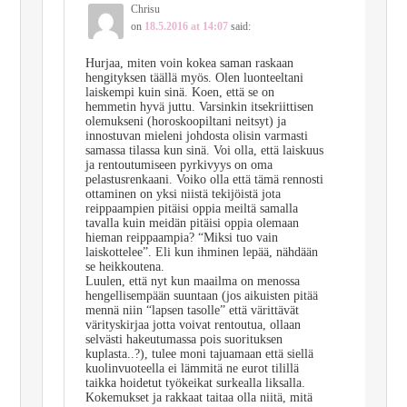
Chrisu
on
18.5.2016 at 14:07
said:
Hurjaa, miten voin kokea saman raskaan
hengityksen täällä myös. Olen luonteeltani
laiskempi kuin sinä. Koen, että se on
hemmetin hyvä juttu. Varsinkin itsekriittisen
olemukseni (horoskoopiltani neitsyt) ja
innostuvan mieleni johdosta olisin varmasti
samassa tilassa kun sinä. Voi olla, että laiskuus
ja rentoutumiseen pyrkivyys on oma
pelastusrenkaani. Voiko olla että tämä rennosti
ottaminen on yksi niistä tekijöistä jota
reippaampien pitäisi oppia meiltä samalla
tavalla kuin meidän pitäisi oppia olemaan
hieman reippaampia? “Miksi tuo vain
laiskottelee”. Eli kun ihminen lepää, nähdään
se heikkoutena.
Luulen, että nyt kun maailma on menossa
hengellisempään suuntaan (jos aikuisten pitää
mennä niin “lapsen tasolle” että värittävät
värityskirjaa jotta voivat rentoutua, ollaan
selvästi hakeutumassa pois suorituksen
kuplasta..?), tulee moni tajuamaan että siellä
kuolinvuoteella ei lämmitä ne eurot tilillä
taikka hoidetut työkeikat surkealla liksalla.
Kokemukset ja rakkaat taitaa olla niitä, mitä