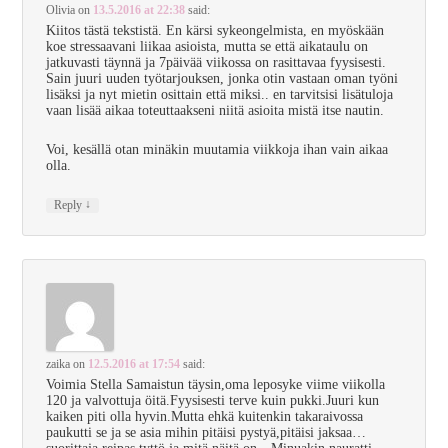
Olivia
on
13.5.2016 at 22:38
said:
Kiitos tästä tekstistä. En kärsi sykeongelmista, en myöskään
koe stressaavani liikaa asioista, mutta se että aikataulu on
jatkuvasti täynnä ja 7päivää viikossa on rasittavaa fyysisesti.
Sain juuri uuden työtarjouksen, jonka otin vastaan oman työni
lisäksi ja nyt mietin osittain että miksi.. en tarvitsisi lisätuloja
vaan lisää aikaa toteuttaakseni niitä asioita mistä itse nautin.
Voi, kesällä otan minäkin muutamia viikkoja ihan vain aikaa
olla.
↓
Reply
zaika
on
12.5.2016 at 17:54
said:
Voimia Stella Samaistun täysin,oma leposyke viime viikolla
120 ja valvottuja öitä.Fyysisesti terve kuin pukki.Juuri kun
kaiken piti olla hyvin.Mutta ehkä kuitenkin takaraivossa
paukutti se ja se asia mihin pitäisi pystyä,pitäisi jaksaa…