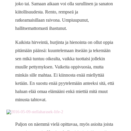
joko tai. Samaan aikaan voi olla surullinen ja sanaton
kiitollisuudesta. Rento, rempseä ja
ratkeamaisillaan raivona. Umpiuupunut,
hallitsemattomasti ihastunut.
Kaikista hirveintä, hurjinta ja hienointa on ollut oppia
pitämään päänsä: kuuntelemaan itseään ja tekemään
sen mikä tuntuu oikealta, vaikka tuottaisi jollekin
muulle pettymyksen. Vaikeita oppivuosia, mutta
minkäs sille mahtaa. Ei kiinnosta enää miellyttää
ketään. En suostu enää pyytelemään anteeksi sitä, että
haluan elää omaa elämääni enkä miettiä mitä muut
minusta tahtovat.
Paljon on näemmä vielä opittavaa, myös asioita joista