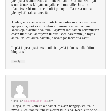
ylempänä ravintoketjussa, mutta en halua. Uskallan sen myös
sanoa ääneen sekä työnantajalle, että tuttaville. Joissain
tilanteissa silti tuntuu, että olisi pitänyt ilolla vastaanottaa
ylennyksiä, rahaa, stressiä.
Tiedän, että elämässä varmasti tulee vastaa monia uuvuttavia
ajanjaksoja, vaikka niitä ylisuorittamisella aiheuttamiani
karikkoja osaisinkin vältellä. Käytyäni läpi tämän kokemuksen
osaan tunnistaa lähestyvän uupumuksen paremmin, ja myös
antaa itselleni aikaa palauta ja levätä jos tarve sitä vaatii.
Lepää ja pelaa pasianssia, oikein hyvää jatkoa sinulle, kiitos
blogistasi!
↓
Reply
Chrisu
on
18.5.2016 at 14:08
said:
Hurjaa, miten voin kokea saman raskaan hengityksen täällä
myös. Olen luonteeltani laiskempi kuin sinä. Koen, että se on