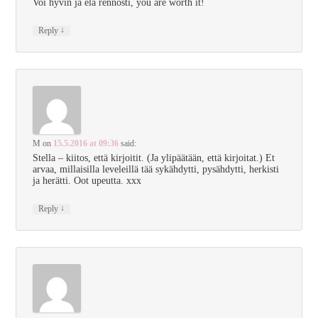
Voi hyvin ja elä rennosti, you are worth it!
↓
Reply
M
on
15.5.2016 at 09:36
said:
Stella – kiitos, että kirjoitit. (Ja ylipäätään, että kirjoitat.) Et
arvaa, millaisilla leveleillä tää sykähdytti, pysähdytti, herkisti
ja herätti. Oot upeutta. xxx
↓
Reply