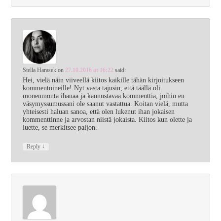
Stella Harasek
on
27.10.2016 at 16:22
said:
Hei, vielä näin viiveellä kiitos kaikille tähän kirjoitukseen
kommentoineille! Nyt vasta tajusin, että täällä oli
monenmonta ihanaa ja kannustavaa kommenttia, joihin en
väsymyssumussani ole saanut vastattua. Koitan vielä, mutta
yhteisesti haluan sanoa, että olen lukenut ihan jokaisen
kommenttinne ja arvostan niistä jokaista. Kiitos kun olette ja
luette, se merkitsee paljon.
↓
Reply