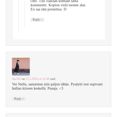
Oho. Tuli väärään kohtaan tämä
kommentti. Kopion vielä tuonne alas.
En saa tätä poistettua :D
↓
Reply
ida365
on
12.5.2016 at 11:46
said:
Voi Stella, samaistun niin paljon tähän. Pysäytti tosi sopivasti
hullun kiireen keskellä. Pusuja. <3
↓
Reply