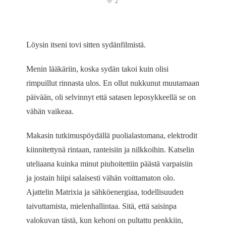
2
Löysin itseni tovi sitten sydänfilmistä.
Menin lääkäriin, koska sydän takoi kuin olisi
rimpuillut rinnasta ulos. En ollut nukkunut muutamaan
päivään, oli selvinnyt että satasen leposykkeellä se on
vähän vaikeaa.
Makasin tutkimuspöydällä puolialastomana, elektrodit
kiinnitettynä rintaan, ranteisiin ja nilkkoihin. Katselin
uteliaana kuinka minut piuhoitettiin päästä varpaisiin
ja jostain hiipi salaisesti vähän voittamaton olo.
Ajattelin Matrixia ja sähköenergiaa, todellisuuden
taivuttamista, mielenhallintaa. Sitä, että saisinpa
valokuvan tästä, kun kehoni on pultattu penkkiin,