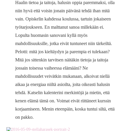
Haalin tietoa ja taitoja, halusin oppia paremmaksi, olla
niin hyvä että voisin jonain päivänä tehdä ihan mitä
vain. Opiskelin kahdessa koulussa, tartuin jokaiseen
työtarjoukseen. En malttanut sanoa millekään ei.
Lopulta huomasin sanovani kyllä myös
mahdollisuuksille, jotka eivät tuntuneet niin tärkeiltä.
Pelotti: mitä jos kieltäydyn ja parempia ei tulekaan?
Mitä jos sittenkin tarvitsen näitäkin tietoja ja taitoja
jossain toisessa vaiheessa elämääni? Ne
mahdollisuudet veivätkin mukanaan, alkoivat niellä
aikaa ja energiaa niiltä asioilta, joita oikeasti halusin
tehdä. Katselin kalenterini merkintöjä ja mietin, että
kenen elämä tämä on. Voimat eivät riittäneet kurssin
korjaamiseen. Menin eteenpäin, koska tuntui siltä, että
on pakko.