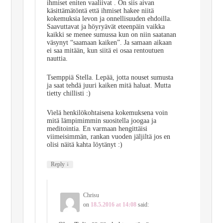
ihmiset eniten vaaliivat . On siis aivan
käsittämätöntä että ihmiset hakee niitä
kokemuksia levon ja onnellisuuden ehdoilla.
Saavuttavat ja höyryävät eteenpäin vaikka
kaikki se menee sumussa kun on niin saatanan
väsynyt “saamaan kaiken”. Ja samaan aikaan
ei saa mitään, kun siitä ei osaa rentoutuen
nauttia.
Tsemppiä Stella. Lepää, jotta nouset sumusta
ja saat tehdä juuri kaiken mitä haluat. Mutta
tietty chillisti :)
Vielä henkilökohtaisena kokemuksena voin
mitä lämpimimmin suositella joogaa ja
meditointia. En varmaan hengittäisi
viimeisimmän, rankan vuoden jäljiltä jos en
olisi näitä kahta löytänyt :)
↓
Reply
Chrisu
on
18.5.2016 at 14:08
said: