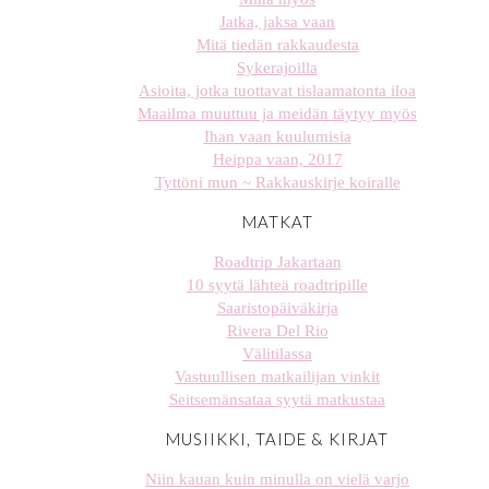
Jatka, jaksa vaan
Mitä tiedän rakkaudesta
Sykerajoilla
Asioita, jotka tuottavat tislaamatonta iloa
Maailma muuttuu ja meidän täytyy myös
Ihan vaan kuulumisia
Heippa vaan, 2017
Tyttöni mun ~ Rakkauskirje koiralle
MATKAT
Roadtrip Jakartaan
10 syytä lähteä roadtripille
Saaristopäiväkirja
Rivera Del Rio
Välitilassa
Vastuullisen matkailijan vinkit
Seitsemänsataa syytä matkustaa
MUSIIKKI, TAIDE & KIRJAT
Niin kauan kuin minulla on vielä varjo