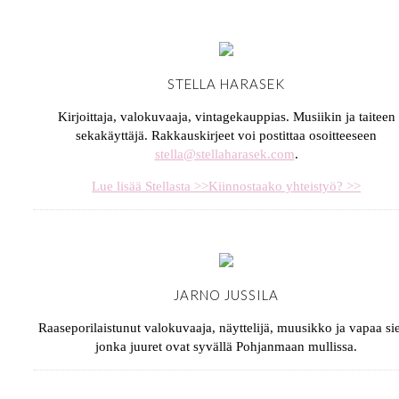
STELLA HARASEK
Kirjoittaja, valokuvaaja, vintagekauppias. Musiikin ja taiteen
sekakäyttäjä. Rakkauskirjeet voi postittaa osoitteeseen
stella@stellaharasek.com
.
Lue lisää Stellasta >>
Kiinnostaako yhteistyö? >>
JARNO JUSSILA
Raaseporilaistunut valokuvaaja, näyttelijä, muusikko ja vapaa sie
jonka juuret ovat syvällä Pohjanmaan mullissa.