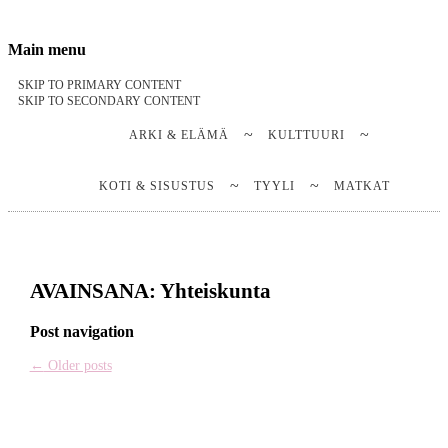
Stella Harasek & Jarno Jussila
Notes on a life
Main menu
SKIP TO PRIMARY CONTENT
SKIP TO SECONDARY CONTENT
ARKI & ELÄMÄ
KULTTUURI
KOTI & SISUSTUS
TYYLI
MATKAT
AVAINSANA:
Yhteiskunta
Post navigation
←
Older posts