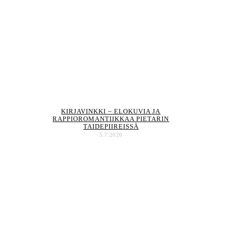
KIRJAVINKKI ~ ELOKUVIA JA
RAPPIOROMANTIIKKAA PIETARIN
TAIDEPIIREISSÄ
5.7.2020