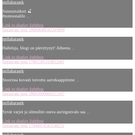
stellaharasek
Sunnuntaikoti 🍒
#notesonalife ...
Link to display lightbox
Instagram post 18069640543205899
stellaharasek
Halleluja, blogi on päivittynyt! Aiheena ...
Link to display lightbox
Instagram post 17865585103822681
stellaharasek
Stoorissa kovasti toivottu aarrekaappimme ...
Link to display lightbox
Instagram post 18065000869213107
stellaharasek
Syvät varjot ja silmuihin osuva auringonvalo saa ...
Link to display lightbox
Instagram post 17844974543148251
stellaharasek