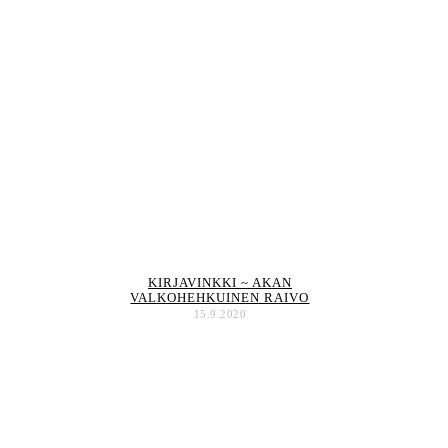
KIRJAVINKKI ~ AKAN
VALKOHEHKUINEN RAIVO
15.9.2020