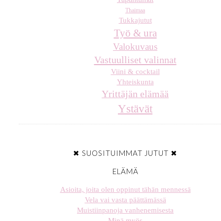
Thaimaa
Tukkajutut
Työ & ura
Valokuvaus
Vastuulliset valinnat
Viini & cocktail
Yhteiskunta
Yrittäjän elämää
Ystävät
✖ SUOSITUIMMAT JUTUT ✖
ELÄMÄ
Asioita, joita olen oppinut tähän mennessä
Vela vai vasta päättämässä
Muistiinpanoja vanhenemisesta
Minä myös