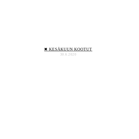
✖ KESÄKUUN KOOTUT
30.6.2020