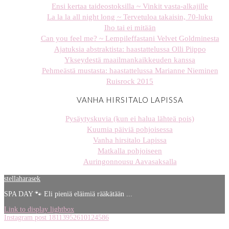
Ensi kertaa taideostoksilla ~ Vinkit vasta-alkajille
La la la all night long ~ Tervetuloa takaisin, 70-luku
Iho tai ei mitään
Can you feel me? ~ Lempileffastani Velvet Goldminesta
Ajatuksia abstraktista: haastattelussa Olli Piippo
Ykseydestä maailmankaikkeuden kanssa
Pehmeästä mustasta: haastattelussa Marianne Nieminen
Ruisrock 2015
VANHA HIRSITALO LAPISSA
Pysäytyskuvia (kun ei halua lähteä pois)
Kuumia päiviä pohjoisessa
Vanha hirsitalo Lapissa
Matkalla pohjoiseen
Auringonnousu Aavasaksalla
stellaharasek
SPA DAY 🐾 Eli pieniä eläimiä rääkätään ...
Link to display lightbox
Instagram post 18113952610124586