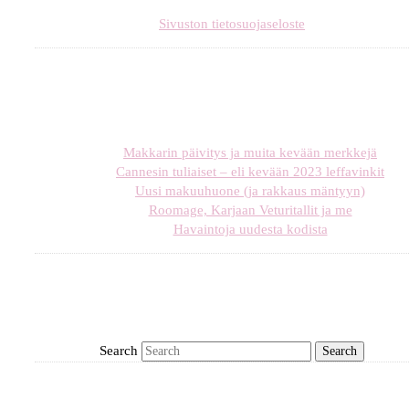
Sivuston tietosuojaseloste
Makkarin päivitys ja muita kevään merkkejä
Cannesin tuliaiset – eli kevään 2023 leffavinkit
Uusi makuuhuone (ja rakkaus mäntyyn)
Roomage, Karjaan Veturitallit ja me
Havaintoja uudesta kodista
Search