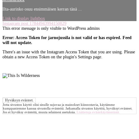
Ilta-aurinko osuu ensimmäisen kerran tänä ...
Link to display lightbox
Instagram post 17844943994150829
This error message is only visible to WordPress admins
Error: Access Token for jarnojussila is not valid or has expired. Feed
will not update.
There's an issue with the Instagram Access Token that you are using. Please
obtain a new Access Token on the plugin's Settings page.
Jotta sivuston käyttö olisi sinulle sujuvaa ja mainokset kiinnostavia, käytämme
kumppaniemme kanssa sivustolla evästeitä. Jatkamalla sivuston käyttöä, hyväksyt evästeet.
Jos et hyväksy evästeitä, muuta selaimesi asetuksia.
Lisätietoja evästekäytännöistä.