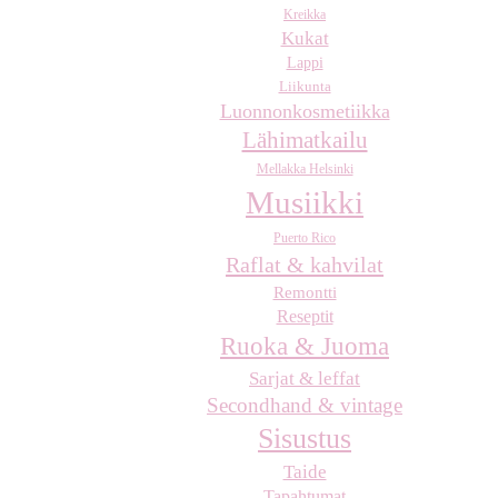
Kreikka
Kukat
Lappi
Liikunta
Luonnonkosmetiikka
Lähimatkailu
Mellakka Helsinki
Musiikki
Puerto Rico
Raflat & kahvilat
Remontti
Reseptit
Ruoka & Juoma
Sarjat & leffat
Secondhand & vintage
Sisustus
Taide
Tapahtumat