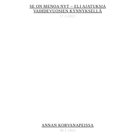
SE ON MENOA NYT ~ ELI AJATUKSIA
VAIHDEVUOSIEN KYNNYKSELLÄ
17.3.2021
ANNAN KORVANAPEISSA
30.1.2021