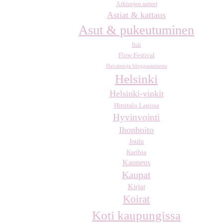
Arkistojen aarteet
Astiat & kattaus
Asut & pukeutuminen
Bali
Flow Festival
Havaintoja bloggaamisesta
Helsinki
Helsinki-vinkit
Hirsitalo Lapissa
Hyvinvointi
Ihonhoito
Joulu
Karibia
Kauneus
Kaupat
Kirjat
Koirat
Koti kaupungissa