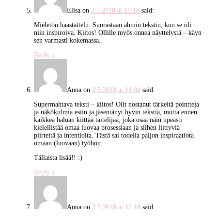
Elisa
on
3.5.2018 at 16:18
said:
Mieletön haastattelu. Suorastaan ahmin tekstin, kun se oli
niin inspiroiva. Kiitos! Ollille myös onnea näyttelystä – käyn
sen varmasti kokemassa.
Reply
↓
Anna
on
3.5.2018 at 14:04
said:
Supermahtava teksti – kiitos! Olit nostanut tärkeitä pointteja
ja näkökulmia esiin ja jäsentänyt hyvin tekstiä, mutta ennen
kaikkea haluan kiittää taitelijaa, joka osaa näin upeasti
kielellistää omaa luovaa prosessiaan ja siihen liittyviä
piirteitä ja intentioita. Tästä sai todella paljon inspiraatiota
omaan (luovaan) työhön.
Tällaista lisää!! :)
Reply
↓
Anna
on
3.5.2018 at 13:18
said: