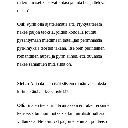
miten ihmiset katsovat töitäsi ja mitä he ajattelevat
niistä?
Olli:
Pyrin olla ajattelematta sitä. Nykytaiteessa
näkee paljon teoksia, joiden kohdalla joutuu
pysähtymään miettimään taiteilijan perimmäisiä
pyrkimyksiä teosten takana. Itse olen perinteinen
romanttinen hupsu ja pyrin siihen, että duunista
näkee samantien mitä siinä on.
Stella:
Antaako sun työt siis enemmän vastauksia
kuin herättävät kysymyksiä?
Olli:
Sitä en tiedä, mutta ainakaan en rakenna sinne
kerroksia tai monimutkaisia kulttuurihistoriallisia
viittauksia. Ne toimivat paljon enemmän puhtaasti