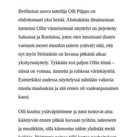
Berliinissä asuva taiteilija Olli Piippo on
ehdottomasti yksi heistä. Abstraktista ilmaisustaan
tunnetun Ollin viimeisimmät näyttelyt on järjestetty
Saksassa ja Ruotsissa, joten olen innoissani (kuten
varmasti monet muutkin taiteen ystävät) siitä, että
nyt myös Helsinkiin on luvassa pitkästä aikaa
yksityisnäyttely. Tykkään tosi paljon Ollin töistä –
niissä on voimaa, tunnetta ja rohkeaa värinkäyttöä.
Esimerkiksi uudessa näyttelyssä nähdään valtavia
mustia maalauksia ja sitä ennen oli vaaleanpunainen
kausi.
Olli kuuluu ystäväpiiriimme ja jutut tuntuvat aina
kääntyvän ennen pitkää luovaan työhön, taiteeseen
ja musiikkiin, sillä kiinnostus niihin yhdistää meitä