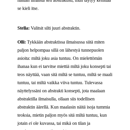
haluan ilmaista sen abstraktisti, mun täytyy kehittää
se kieli itse.
Stella:
Valitsit silti juuri abstraktin.
Olli:
Tykkään abstraktissa ilmaisussa siitä miten
paljon helpompaa sillä on lähestyä tunnepuolen
asioita: miltä joku asia tuntuu. On mielettömän
ihanaa kun ei tarvitse miettiä miltä joku konsepti tai
teos näyttää, vaan sitä miltä se tuntuu, miltä se maali
tuntuu, tai miltä vaikka viiva tuntuu. Tulevassa
näyttelyssäni on abstrakti konsepti, jota maalaan
abstraktilla ilmaisulla, ollaan siis todellisen
abstraktin äärellä. Kun maalasin näitä isoja tummia
teoksia, mietin paljon myös sitä miltä tuntuu, kun
jotain
ei
ole kuvassa, tai mikä on tilan ja