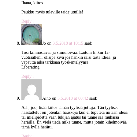
Ihana, kiitos.
Peukku myös tuleville taidejutuille!
Reply
↓
Jo
on
3.5.2018 at 10:15
said:
Tosi kiinnostavaa ja stimuloivaa. Laitoin linkin 12-
vuotiaalleni, olisipa kiva jos hänkin saisi tästä ideaa, ja
vapautta aika tarkkaan työskentelyynsä.
Liberating
Reply
↓
Aino
on
3.5.2018 at 00:42
said:
Aah, joo, lisää kiitos tämän tyylisiä juttuja. Tän tyyliset
haastattelut on jotenkin hauskoja kun ei tuputeta mitään ideaa
tai mielipidettä vaan lukijan ajatus tai tunne saa rauhassa
heräillä. En vielä tiedä mikä tunne, mutta jotain kihelmöivää
tämä kyllä herätti.
Reply
↓