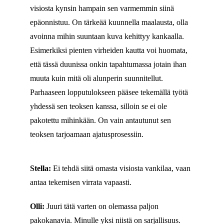
visiosta kynsin hampain sen varmemmin siinä
epäonnistuu. On tärkeää kuunnella maalausta, olla
avoinna mihin suuntaan kuva kehittyy kankaalla.
Esimerkiksi pienten virheiden kautta voi huomata,
että tässä duunissa onkin tapahtumassa jotain ihan
muuta kuin mitä oli alunperin suunnitellut.
Parhaaseen lopputulokseen pääsee tekemällä työtä
yhdessä sen teoksen kanssa, silloin se ei ole
pakotettu mihinkään. On vain antautunut sen
teoksen tarjoamaan ajatusprosessiin.
Stella:
Ei tehdä siitä omasta visiosta vankilaa, vaan
antaa tekemisen virrata vapaasti.
Olli:
Juuri tätä varten on olemassa paljon
pakokanavia. Minulle yksi niistä on sarjallisuus.