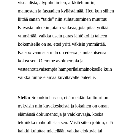
visuaalista, älypuhelimien, arkkitehtuurin,
mainosten ja fasaadien kyllästämää. Heti kun siihen
liittää sanan “taide” niin suhtautuminen muuttuu.
Kuvasta tuleekin jotain vaikeaa, jota pitää yrittää
ymmärtää, vaikka usein paras lähtökohta taiteen
kokemiselle on se, ettei yritä väkisin ymmärtää.
Katsoo vaan sitä mitä on edessä ja antaa itsensä
kokea sen. Olemme avoimempia ja
vastaanottavaisempia hampurilaismainokselle kuin
vaikka tunne-elämää kuvittavalle taiteelle.
Stella:
Se onkin hassua, että meidän kulttuuri on
nykyisin niin kuvakeskeistä ja jokainen on oman
elämänsä dokumentoija ja valokuvaaja, koska
tekniikka mahdollistaa sen. Mistä sitten johtuu, että
kaikki kuluttaa mielellään vaikka elokuvia tai