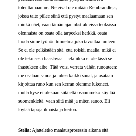
toteuttamaan ne. Ne eivät ole mitään Rembrandteja,
joissa taito piilee siinä että pystyt maalaamaan sen
minkä näet, vaan tämän ajan abstrakteissa teoksissa
olennaista on osata olla tarpeeksi herkkä, osata
luoda sinne työhön tunnelma joka tavoittaa tunteen.
Se ei ole pelkästään sitä, että roiskii maalia, mikä ei
ole teknisesti haastavaa – tekniikka ei ole tässä se
ihastuksen aihe. Tätä voisi verrata vähän runouteen:
me osataan sanoa ja lukea kaikki sanat, ja osataan
kirjoittaa runo kun sen kerran olemme lukeneet,
mutta kyse ei olekaan siitä että osaammeko käyttää
suomenkieltä, vaan siitä mitä ja miten sanoo. Eli
löytää tapoja ilmaista ja kertoa.
Stella:
Ajatteletko maalausprosessin aikana sitä