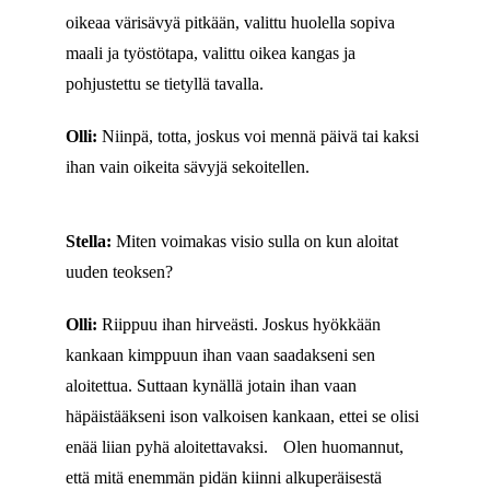
oikeaa värisävyä pitkään, valittu huolella sopiva
maali ja työstötapa, valittu oikea kangas ja
pohjustettu se tietyllä tavalla.
Olli:
Niinpä, totta, joskus voi mennä päivä tai kaksi
ihan vain oikeita sävyjä sekoitellen.
Stella:
Miten voimakas visio sulla on kun aloitat
uuden teoksen?
Olli:
Riippuu ihan hirveästi. Joskus hyökkään
kankaan kimppuun ihan vaan saadakseni sen
aloitettua. Suttaan kynällä jotain ihan vaan
häpäistääkseni ison valkoisen kankaan, ettei se olisi
enää liian pyhä aloitettavaksi. Olen huomannut,
että mitä enemmän pidän kiinni alkuperäisestä