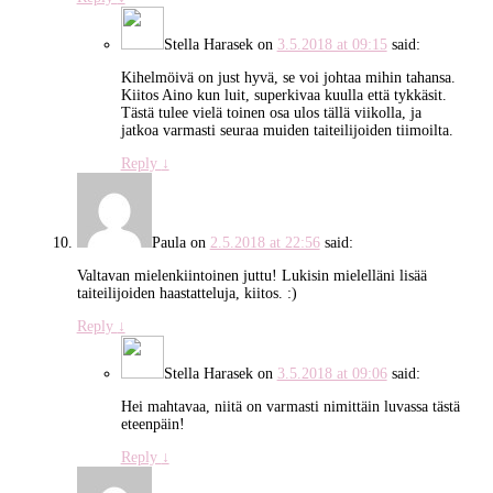
Stella Harasek
on
3.5.2018 at 09:15
said:
Kihelmöivä on just hyvä, se voi johtaa mihin tahansa.
Kiitos Aino kun luit, superkivaa kuulla että tykkäsit.
Tästä tulee vielä toinen osa ulos tällä viikolla, ja
jatkoa varmasti seuraa muiden taiteilijoiden tiimoilta.
Reply
↓
Paula
on
2.5.2018 at 22:56
said:
Valtavan mielenkiintoinen juttu! Lukisin mielelläni lisää
taiteilijoiden haastatteluja, kiitos. :)
Reply
↓
Stella Harasek
on
3.5.2018 at 09:06
said:
Hei mahtavaa, niitä on varmasti nimittäin luvassa tästä
eteenpäin!
Reply
↓