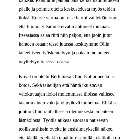
kaikkia. Päätimme painaa tällä kertaa nauhoituksen
päälle ja poimia otteita keskustelusta myös teidän
iloksi. En ole varma onko se harmi vai teidän onni,
että huonot vitsimme eivät mahtuneet mukaan.
Itseasiassa asiaa riitti niin paljon, että jaoin jutut
kahteen osaan: tässä jutussa keskitymme Ollin
taiteelliseen työskentelyyn ja palaamme uuteen
näyttelyyn toisessa osassa.
Kuvat on otettu Berliinissä Ollin työhuoneelta ja
kotoa. Sekä taiteilijan että häntä ikuistavan
valokuvaajan iloksi molemmissa tiloissa vallitsee
taianomainen valo ja viipyilevä tunnelma. Ehkä se
johtuu Ollin rauhallisesta olemuksesta tai taiteen
läsnäolosta. Työtila aukeaa suoraan natisevan
teollisuushissin ovelta ja ensisilmäyksellä näkee,
että täällä todellakin tapahtuu: seinillä ja lattioilla on