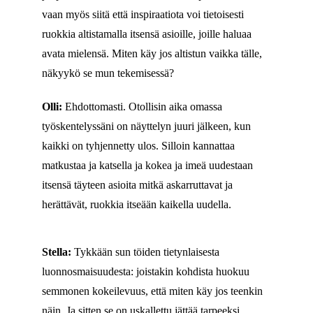
vaan myös siitä että inspiraatiota voi tietoisesti
ruokkia altistamalla itsensä asioille, joille haluaa
avata mielensä. Miten käy jos altistun vaikka tälle,
näkyykö se mun tekemisessä?
Olli:
Ehdottomasti. Otollisin aika omassa
työskentelyssäni on näyttelyn juuri jälkeen, kun
kaikki on tyhjennetty ulos. Silloin kannattaa
matkustaa ja katsella ja kokea ja imeä uudestaan
itsensä täyteen asioita mitkä askarruttavat ja
herättävät, ruokkia itseään kaikella uudella.
Stella:
Tykkään sun töiden tietynlaisesta
luonnosmaisuudesta: joistakin kohdista huokuu
semmonen kokeilevuus, että miten käy jos teenkin
näin. Ja sitten se on uskallettu jättää tarpeeksi