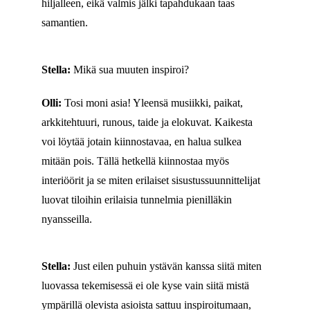
hiljalleen, eikä valmis jälki tapahdukaan taas
samantien.
Stella:
Mikä sua muuten inspiroi?
Olli:
Tosi moni asia! Yleensä musiikki, paikat,
arkkitehtuuri, runous, taide ja elokuvat. Kaikesta
voi löytää jotain kiinnostavaa, en halua sulkea
mitään pois. Tällä hetkellä kiinnostaa myös
interiöörit ja se miten erilaiset sisustussuunnittelijat
luovat tiloihin erilaisia tunnelmia pienilläkin
nyansseilla.
Stella:
Just eilen puhuin ystävän kanssa siitä miten
luovassa tekemisessä ei ole kyse vain siitä mistä
ympärillä olevista asioista sattuu inspiroitumaan,