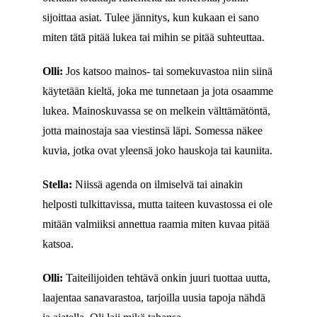
sijoittaa asiat. Tulee jännitys, kun kukaan ei sano
miten tätä pitää lukea tai mihin se pitää suhteuttaa.
Olli:
Jos katsoo mainos- tai somekuvastoa niin siinä
käytetään kieltä, joka me tunnetaan ja jota osaamme
lukea. Mainoskuvassa se on melkein välttämätöntä,
jotta mainostaja saa viestinsä läpi. Somessa näkee
kuvia, jotka ovat yleensä joko hauskoja tai kauniita.
Stella:
Niissä agenda on ilmiselvä tai ainakin
helposti tulkittavissa, mutta taiteen kuvastossa ei ole
mitään valmiiksi annettua raamia miten kuvaa pitää
katsoa.
Olli:
Taiteilijoiden tehtävä onkin juuri tuottaa uutta,
laajentaa sanavarastoa, tarjoilla uusia tapoja nähdä