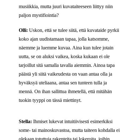
musiikkia, mutta juuri kuvataiteeseen liittyy niin
paljon mystifiointia?
Olli:
Uskon, että se tulee siitä, että kuvataide pyrkii
koko ajan uudistamaan tapaa, jolla katsomme,
näemme ja luemme kuvaa. Aina kun tulee jotain
uutta, se on aluksi vaikea, koska kukaan ei ole
tarjoillut sitä samalla tavalla aiemmin. Ainoa tapa
päästä yli siitä vaikeudesta on vaan antaa olla ja
hyväksyä uteliaana, antaa sen tunteen tulla ja
mennä. On ihan sallittua ihmetellä, että mitähän
tuokin tyyppi on tässä miettinyt.
Stella:
Ihmiset lukevat intuitiivisesti esimerkiksi
some- tai mainoskuvastoa, mutta taiteen kohdalla ei
olekaan totuttuja rakenteita tai lokeroita, joihin