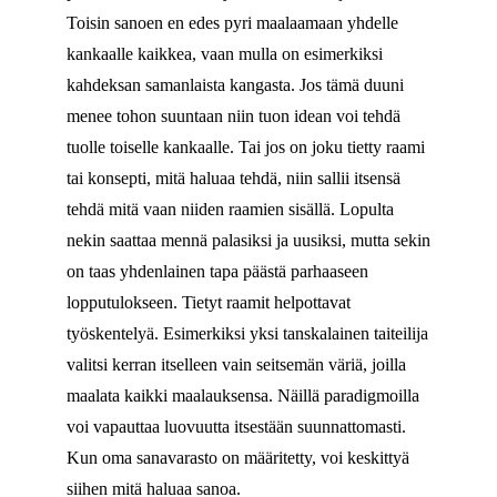
Toisin sanoen en edes pyri maalaamaan yhdelle
kankaalle kaikkea, vaan mulla on esimerkiksi
kahdeksan samanlaista kangasta. Jos tämä duuni
menee tohon suuntaan niin tuon idean voi tehdä
tuolle toiselle kankaalle. Tai jos on joku tietty raami
tai konsepti, mitä haluaa tehdä, niin sallii itsensä
tehdä mitä vaan niiden raamien sisällä. Lopulta
nekin saattaa mennä palasiksi ja uusiksi, mutta sekin
on taas yhdenlainen tapa päästä parhaaseen
lopputulokseen. Tietyt raamit helpottavat
työskentelyä. Esimerkiksi yksi tanskalainen taiteilija
valitsi kerran itselleen vain seitsemän väriä, joilla
maalata kaikki maalauksensa. Näillä paradigmoilla
voi vapauttaa luovuutta itsestään suunnattomasti.
Kun oma sanavarasto on määritetty, voi keskittyä
siihen mitä haluaa sanoa.