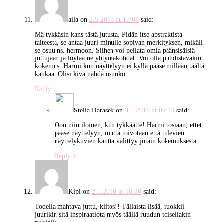
aila
on
2.5.2018 at 17:08
said:
Mä tykkäsin kans tästä jutusta. Pidän itse abstraktista
taiteesta, se antaa juuri minulle sopivan merkityksen, mikäli
se osuu ns. hermoon. Siihen voi peilata omia päänsisäisiä
juttujaan ja löytää ne yhtymäkohdat. Voi olla puhdistavakin
kokemus. Harmi kun näyttelyyn ei kyllä pääse millään täältä
kaukaa. Olisi kiva nähdä osuuko.
Reply
↓
Stella Harasek
on
3.5.2018 at 09:13
said:
Oon niin iloinen, kun tykkäätte! Harmi tosiaan, ettet
pääse näyttelyyn, mutta toivotaan että tulevien
näyttelykuvien kautta välittyy jotain kokemuksesta.
Reply
↓
Kipi
on
2.5.2018 at 16:30
said:
Todella mahtava juttu, kiitos!! Tällaista lisää, ruokkii
juurikin sitä inspiraatiota myös täällä ruudun toisellakin