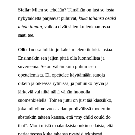
Stella:
Miten se tehdään? Tämähän on just se josta
nykytaidetta parjaavat puhuvat,
kuka tahansa osaisi
tehdä tämän
, vaikka eivät sitten kuitenkaan osaa
saati tee.
Olli:
Tuossa tulikin jo kaksi mielenkiintoista asiaa.
Ensinnäkin sen jäljen pitää olla luonnollista ja
suvereenia. Se on vähän kuin puhumisen
opettelemista. Eli opettelee käyttämään sanoja
oikein ja oikeassa rytmissä, ja puhuuko hyviä ja
järkeviä vai niitä näitä vähän huonolla
suomenkielellä. Toinen juttu on just tää klassikko,
joka tuli viime vuosisadan puolivälissä modernin
abstraktin taiteen kanssa, että “my child could do
that”. Moni niistä maalauksista onkin sellaisia, että
periaatteessa kuka tahansa pystyisi teknisesti