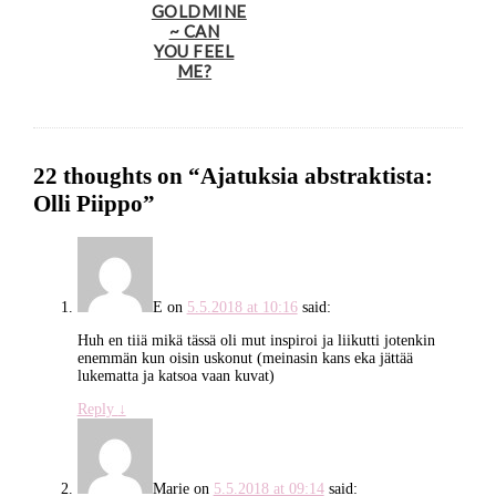
GOLDMINE
~ CAN
YOU FEEL
ME?
22 thoughts on “
Ajatuksia abstraktista:
Olli Piippo
”
E
on
5.5.2018 at 10:16
said:
Huh en tiiä mikä tässä oli mut inspiroi ja liikutti jotenkin
enemmän kun oisin uskonut (meinasin kans eka jättää
lukematta ja katsoa vaan kuvat)
Reply
↓
Marie
on
5.5.2018 at 09:14
said: