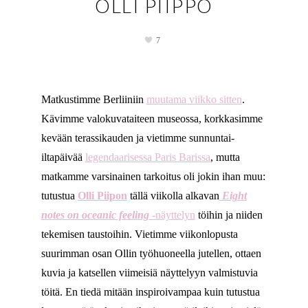
OLLI PIIPPO
7
Matkustimme Berliiniin
muutama viikko sitten
.
Kävimme valokuvataiteen museossa, korkkasimme
kevään terassikauden ja vietimme sunnuntai-
iltapäivää
legendaarisessa Paris Barissa
, mutta
matkamme varsinainen tarkoitus oli jokin ihan muu:
tutustua
Olli Piipon
tällä viikolla alkavan
Eight
notes on oceanic feeling
-näyttelyn
töihin ja niiden
tekemisen taustoihin. Vietimme viikonlopusta
suurimman osan Ollin työhuoneella jutellen, ottaen
kuvia ja katsellen viimeisiä näyttelyyn valmistuvia
töitä. En tiedä mitään inspiroivampaa kuin tutustua