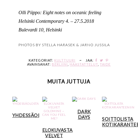
Olli Piippo: Eight notes on oceanic feeling
Helsinki Contemporary 4. – 27.5.2018
Bulevardi 10, Helsinki
PHOTOS BY STELLA HARASEK & JARNO JUSSILA
KATEGORIAT:
KULTTUURI
~
JAA:
AVAINSANAT:
BERLIINI
,
HAASTATTELUT
,
TAIDE
MUITA JUTTUJA
DARK
YHDESSÄOLOSTA
DAYS
SOITTOLISTA
KOTIKARANTEE
ELOKUVASTA
VELVET