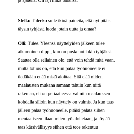
ja ajatella. Oli laji mikä tahansa.
Stella:
Tuleeko sulle ikinä paineita, että nyt pitäisi
täysin tyhjästä luoda jotain uutta ja omaa?
Olli:
Tulee. Yleensä näyttelyiden jälkeen tulee
aikamoinen dippi, kun on puskenut takin tyhjäksi.
Saattaa olla sellainen olo, että voin tehdä mitä vaan,
mutta totuus on, että kun palaa työhuoneelle ei
tiedäkään enää mistä aloittaa. Sitä elää niiden
maalausten mukana samaan tahtiin kun niitä
rakentaa, eli on periaatteessa valmiin maalauksen
kohdalla silloin kun näyttely on valmis. Ja kun taas
jälleen palaa työhuoneelle, pitäisi palata siihen
mentaaliseen tilaan miten työ aloitetaan, ja löytää
taas kärsivällisyys siihen että teos rakentuu