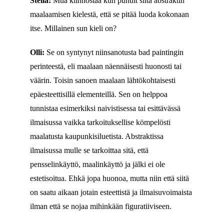
Stella:
Mua kiinnostaa kun puhuit siitä abstraktin
maalaamisen kielestä, että se pitää luoda kokonaan
itse. Millainen sun kieli on?
Olli:
Se on syntynyt niinsanotusta bad paintingin
perinteestä, eli maalaan näennäisesti huonosti tai
väärin. Toisin sanoen maalaan lähtökohtaisesti
epäesteettisillä elementeillä. Sen on helppoa
tunnistaa esimerkiksi naivistisessa tai esittävässä
ilmaisussa vaikka tarkoituksellise kömpelösti
maalatusta kaupunkisiluetista. Abstraktissa
ilmaisussa mulle se tarkoittaa sitä, että
pensselinkäyttö, maalinkäyttö ja jälki ei ole
estetisoitua. Ehkä jopa huonoa, mutta niin että siitä
on saatu aikaan jotain esteettistä ja ilmaisuvoimaista
ilman että se nojaa mihinkään figuratiiviseen.