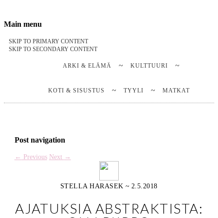
Stella Harasek & Jarno Jussila
Notes on a life
Main menu
SKIP TO PRIMARY CONTENT
SKIP TO SECONDARY CONTENT
ARKI & ELÄMÄ
KULTTUURI
KOTI & SISUSTUS
TYYLI
MATKAT
Post navigation
←
Previous
Next
→
STELLA HARASEK
~
2.5.2018
AJATUKSIA ABSTRAKTISTA: