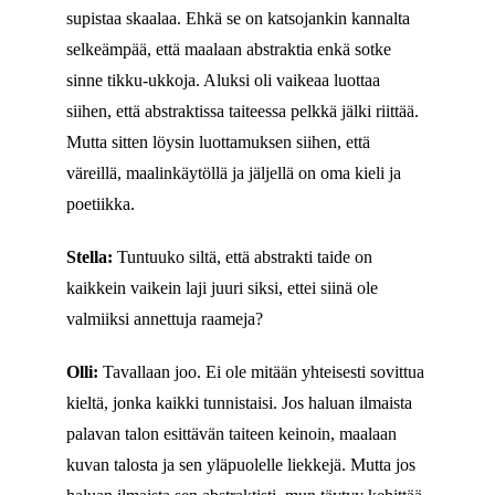
supistaa skaalaa. Ehkä se on katsojankin kannalta
selkeämpää, että maalaan abstraktia enkä sotke
sinne tikku-ukkoja. Aluksi oli vaikeaa luottaa
siihen, että abstraktissa taiteessa pelkkä jälki riittää.
Mutta sitten löysin luottamuksen siihen, että
väreillä, maalinkäytöllä ja jäljellä on oma kieli ja
poetiikka.
Stella:
Tuntuuko siltä, että abstrakti taide on
kaikkein vaikein laji juuri siksi, ettei siinä ole
valmiiksi annettuja raameja?
Olli:
Tavallaan joo. Ei ole mitään yhteisesti sovittua
kieltä, jonka kaikki tunnistaisi. Jos haluan ilmaista
palavan talon esittävän taiteen keinoin, maalaan
kuvan talosta ja sen yläpuolelle liekkejä. Mutta jos