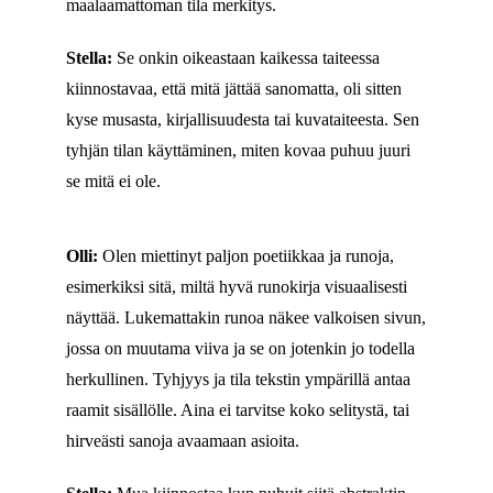
maalaamattoman tila merkitys.
Stella:
Se onkin oikeastaan kaikessa taiteessa
kiinnostavaa, että mitä jättää sanomatta, oli sitten
kyse musasta, kirjallisuudesta tai kuvataiteesta. Sen
tyhjän tilan käyttäminen, miten kovaa puhuu juuri
se mitä ei ole.
Olli:
Olen miettinyt paljon poetiikkaa ja runoja,
esimerkiksi sitä, miltä hyvä runokirja visuaalisesti
näyttää. Lukemattakin runoa näkee valkoisen sivun,
jossa on muutama viiva ja se on jotenkin jo todella
herkullinen. Tyhjyys ja tila tekstin ympärillä antaa
raamit sisällölle. Aina ei tarvitse koko selitystä, tai
hirveästi sanoja avaamaan asioita.