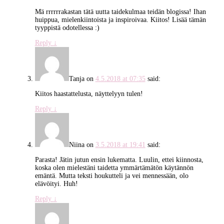
Mä rrrrrrakastan tätä uutta taidekulmaa teidän blogissa! Ihan
huippua, mielenkiintoista ja inspiroivaa. Kiitos! Lisää tämän
tyyppistä odotellessa :)
Reply
↓
Tanja
on
4.5.2018 at 07:35
said:
Kiitos haastattelusta, näyttelyyn tulen!
Reply
↓
Niina
on
3.5.2018 at 19:41
said:
Parasta! Jätin jutun ensin lukematta. Luulin, ettei kiinnosta,
koska olen mielestäni taidetta ymmärtämätön käytännön
emäntä. Mutta teksti houkutteli ja vei mennessään, olo
elävöityi. Huh!
Reply
↓