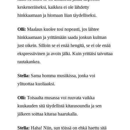
keskeneräiseksi, kaikkea ei ole lähdetty
hinkkaamaan ja hiomaan liian täydelliseksi.
Olli:
Maalaus kuolee tosi nopeasti, jos lähtee
hinkkaamaan ja yrittämään saada jonkun kulman
just oikein. Silloin se ei enää hengitä, se ei ole enää
ekspressiivinen ja avoin jälki. Kuin yrittäisi taivuttaa
rautakankea.
Stella:
Sama homma musiikissa, jonka voi
ylituottaa kuoliaaksi.
Olli:
Toisaalta musassa voi ruuvata vaikka
kuukauden sitä täydellistä kitarasoundia ja sen
jälkeen soittaa kitaraa haarukalla.
Stella:
Haha! Niin, sun töissä on ehkä haettu sitä