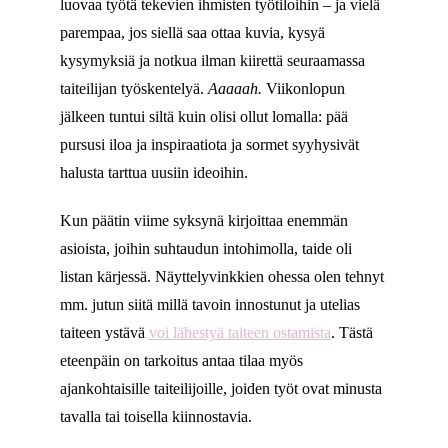
luovaa työtä tekevien ihmisten työtiloihin – ja vielä
parempaa, jos siellä saa ottaa kuvia, kysyä
kysymyksiä ja notkua ilman kiirettä seuraamassa
taiteilijan työskentelyä.
Aaaaah.
Viikonlopun
jälkeen tuntui siltä kuin olisi ollut lomalla: pää
pursusi iloa ja inspiraatiota ja sormet syyhysivät
halusta tarttua uusiin ideoihin.
Kun päätin viime syksynä kirjoittaa enemmän
asioista, joihin suhtaudun intohimolla, taide oli
listan kärjessä. Näyttelyvinkkien ohessa olen tehnyt
mm. jutun siitä millä tavoin innostunut ja utelias
taiteen ystävä
voi lähestyä taiteen ostamista
. Tästä
eteenpäin on tarkoitus antaa tilaa myös
ajankohtaisille taiteilijoille, joiden työt ovat minusta
tavalla tai toisella kiinnostavia.