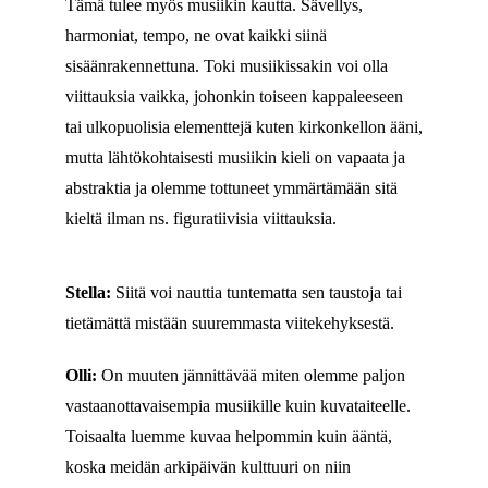
Tämä tulee myös musiikin kautta. Sävellys,
harmoniat, tempo, ne ovat kaikki siinä
sisäänrakennettuna. Toki musiikissakin voi olla
viittauksia vaikka, johonkin toiseen kappaleeseen
tai ulkopuolisia elementtejä kuten kirkonkellon ääni,
mutta lähtökohtaisesti musiikin kieli on vapaata ja
abstraktia ja olemme tottuneet ymmärtämään sitä
kieltä ilman ns. figuratiivisia viittauksia.
Stella:
Siitä voi nauttia tuntematta sen taustoja tai
tietämättä mistään suuremmasta viitekehyksestä.
Olli:
On muuten jännittävää miten olemme paljon
vastaanottavaisempia musiikille kuin kuvataiteelle.
Toisaalta luemme kuvaa helpommin kuin ääntä,
koska meidän arkipäivän kulttuuri on niin