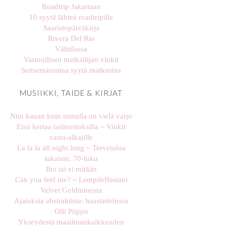
Roadtrip Jakartaan
10 syytä lähteä roadtripille
Saaristopäiväkirja
Rivera Del Rio
Välitilassa
Vastuullisen matkailijan vinkit
Seitsemänsataa syytä matkustaa
MUSIIKKI, TAIDE & KIRJAT
Niin kauan kuin minulla on vielä varjo
Ensi kertaa taideostoksilla ~ Vinkit
vasta-alkajille
La la la all night long ~ Tervetuloa
takaisin, 70-luku
Iho tai ei mitään
Can you feel me? ~ Lempileffastani
Velvet Goldminesta
Ajatuksia abstraktista: haastattelussa
Olli Piippo
Ykseydestä maailmankaikkeuden