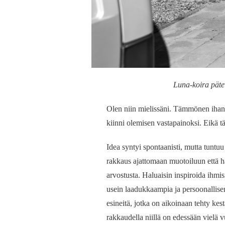
Luna-koira pät
Olen niin mielissäni. Tämmönen ihana
kiinni olemisen vastapainoksi. Eikä 
Idea syntyi spontaanisti, mutta tuntu
rakkaus ajattomaan muotoiluun että ha
arvostusta. Haluaisin inspiroida ihmisiä
usein laadukkaampia ja persoonallise
esineitä, jotka on aikoinaan tehty kes
rakkaudella niillä on edessään vielä 