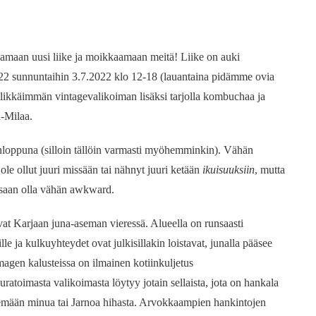
amaan uusi liike ja moikkaamaan meitä! Liike on auki
022 sunnuntaihin 3.7.2022 klo 12-18 (lauantaina pidämme ovia
ikkäimmän vintagevalikoiman lisäksi tarjolla kombuchaa ja
-Milaa.
nloppuna (silloin tällöin varmasti myöhemminkin). Vähän
n ole ollut juuri missään tai nähnyt juuri ketään
ikuisuuksiin
, mutta
a saan olla vähän awkward.
sevat Karjaan juna-aseman vieressä. Alueella on runsaasti
le ja kulkuyhteydet ovat julkisillakin loistavat, junalla pääsee
magen kalusteissa on ilmainen kotiinkuljetus
ratoimasta valikoimasta löytyy jotain sellaista, jota on hankala
äisemään minua tai Jarnoa hihasta. Arvokkaampien hankintojen