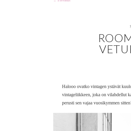
←
Previous
navigation
ROOM
VETUR
Halooo ovatko vintagen ystävät kuul
vintageliikkeen, joka on vilahdellut 
perusti sen vajaa vuosikymmen sitten