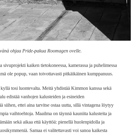
evänä ohjaa Pride-pakua Roomagen ovelle.
 sivuprojekti kaiken tietokoneessa, kamerassa ja puhelimessa
tämä ole popup, vaan toivottavasti pitkäikäinen kumppanuus.
u kyllä tosi luontevalta. Meitä yhdistää Kimmon kanssa sekä
lu edistää vanhojen kalusteiden ja esineiden
 siihen, ettei aina tarvitse ostaa uutta, sillä vintagena löytyy
mpia vaihtoehtoja. Maailma on täynnä kauniita kalusteita ja
tämään sekä aikaa että käyttöä: pienellä huolenpidolla ja
vuosikymmeniä. Samaa ei valitettavasti voi sanoa kaikesta