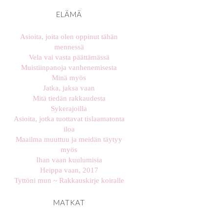
ELÄMÄ
Asioita, joita olen oppinut tähän
mennessä
Vela vai vasta päättämässä
Muistiinpanoja vanhenemisesta
Minä myös
Jatka, jaksa vaan
Mitä tiedän rakkaudesta
Sykerajoilla
Asioita, jotka tuottavat tislaamatonta
iloa
Maailma muuttuu ja meidän täytyy
myös
Ihan vaan kuulumisia
Heippa vaan, 2017
Tyttöni mun ~ Rakkauskirje koiralle
MATKAT