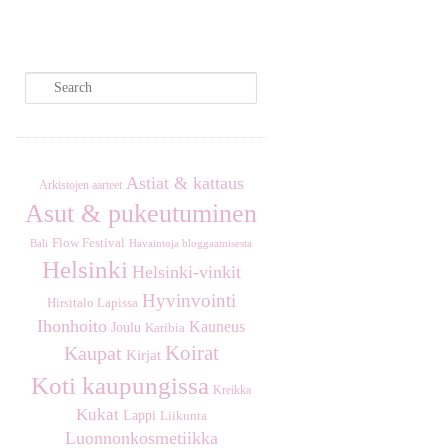
S
e
a
r
c
Astiat & kattaus
Arkistojen aarteet
h
Asut & pukeutuminen
Flow Festival
Havaintoja bloggaamisesta
Bali
Helsinki
Helsinki-vinkit
Hyvinvointi
Hirsitalo Lapissa
Ihonhoito
Kauneus
Joulu
Karibia
Koirat
Kaupat
Kirjat
Koti kaupungissa
Kreikka
Kukat
Lappi
Liikunta
Luonnonkosmetiikka