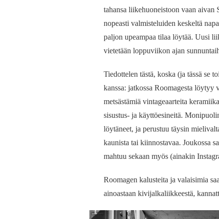
tahansa liikehuoneistoon vaan aiv
nopeasti valmisteluiden keskeltä napa
paljon upeampaa tilaa löytää. Uusi lii
vietetään loppuviikon ajan sunnuntai
Tiedottelen tästä, koska (ja tässä se
kanssa: jatkossa Roomagesta löytyy v
metsästämiä vintageaarteita keramiikast
sisustus- ja käyttöesineitä. Monipuo
löytäneet, ja perustuu täysin mielival
kaunista tai kiinnostavaa. Joukossa s
mahtuu sekaan myös (ainakin Instagram
Roomagen kalusteita ja valaisimia s
ainoastaan kivijalkaliikkeestä, kanna