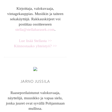
Kirjoittaja, valokuvaaja,
vintagekauppias. Musiikin ja taiteen
sekakäyttäjä. Rakkauskirjeet voi
postittaa osoitteeseen
stella@stellaharasek.com
.
Lue lisää Stellasta >>
Kiinnostaako yhteistyö? >>
JARNO JUSSILA
Raaseporilaistunut valokuvaaja,
näyttelijä, muusikko ja vapaa sielu,
jonka juuret ovat syvällä Pohjanmaan
mullissa.