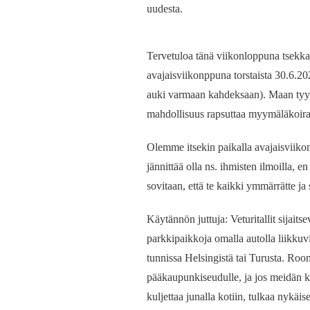
uudesta.
Tervetuloa tänä viikonloppuna tsekka
avajaisviikonppuna torstaista 30.6.2
auki varmaan kahdeksaan). Maan tyyl
mahdollisuus rapsuttaa myymäläkoira
Olemme itsekin paikalla avajaisviiko
jännittää olla ns. ihmisten ilmoilla, e
sovitaan, että te kaikki ymmärrätte j
Käytännön juttuja: Veturitallit sijait
parkkipaikkoja omalla autolla liikkuvil
tunnissa Helsingistä tai Turusta. Roo
pääkaupunkiseudulle, ja jos meidän ku
kuljettaa junalla kotiin, tulkaa nyk