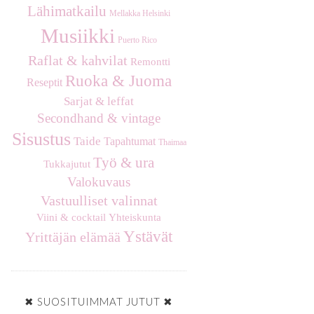
Lähimatkailu
Mellakka Helsinki
Musiikki
Puerto Rico
Raflat & kahvilat
Remontti
Ruoka & Juoma
Reseptit
Sarjat & leffat
Secondhand & vintage
Sisustus
Taide
Tapahtumat
Thaimaa
Työ & ura
Tukkajutut
Valokuvaus
Vastuulliset valinnat
Viini & cocktail
Yhteiskunta
Ystävät
Yrittäjän elämää
✖ SUOSITUIMMAT JUTUT ✖