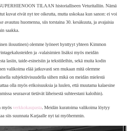
an SUPERHIENOON TILAAN historialliseen Veturitalliin. Nämä
tut kuvat eivät nyt tee oikeutta, mutta uskokaa kun sanon: ei voi
ke avautuu huomenna, siis torstaina 30. kesäkuuta, ja avajaisia
hin saakka.
 toinen ilouutinen) olemme lyöneet hynttyyt yhteen Kimmon
intagekalusteiden ja -valaisimien lisäksi myös meidän
a lasiin, taide-esineisiin ja tekstiileihin, sekä muita kodin
linen valikoima elää jatkuvasti sen mukaan mitä olemme
taisella subjektiivisuudella siihen mikä on meidän mielestä
aattaa olla myös erikoisuuksia ja luulen, että muutama kalaesine
issa seuraavat tietävät läheisestä suhteestani kaloihin).
aa myös
verkkokaupasta
. Meidän kuratoima valikoima löytyy
ttaa siis suunnata Karjaalle nyt tai myöhemmin.