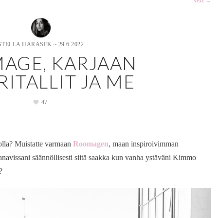
Next
→
STELLA HARASEK
~
29.6.2022
AGE, KARJAAN
ITALLIT JA ME
47
olla? Muistatte varmaan
Roomagen
, maan inspiroivimman
kanavissani säännöllisesti siitä saakka kun vanha ystäväni Kimmo
?