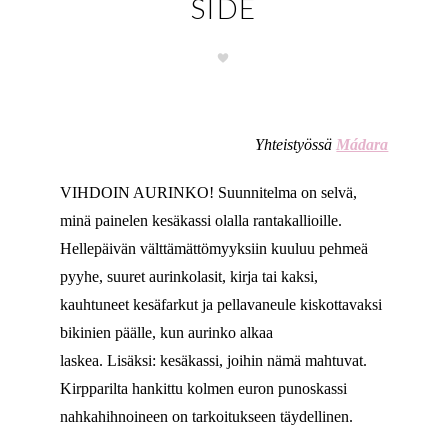
SIDE
Yhteistyössä
Mádara
VIHDOIN AURINKO! Suunnitelma on selvä,
minä painelen kesäkassi olalla rantakallioille.
Hellepäivän välttämättömyyksiin kuuluu pehmeä
pyyhe, suuret aurinkolasit, kirja tai kaksi,
kauhtuneet kesäfarkut ja pellavaneule kiskottavaksi
bikinien päälle, kun aurinko alkaa
laskea. Lisäksi: kesäkassi, joihin nämä mahtuvat.
Kirpparilta hankittu kolmen euron punoskassi
nahkahihnoineen on tarkoitukseen täydellinen.