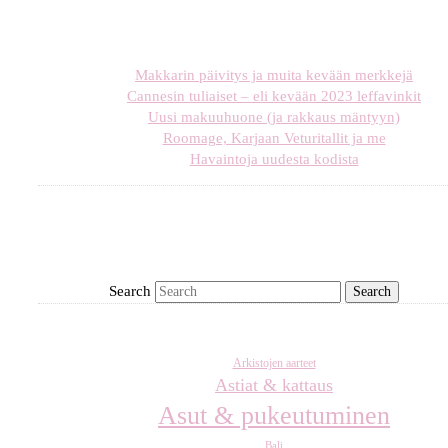
Makkarin päivitys ja muita kevään merkkejä
Cannesin tuliaiset – eli kevään 2023 leffavinkit
Uusi makuuhuone (ja rakkaus mäntyyn)
Roomage, Karjaan Veturitallit ja me
Havaintoja uudesta kodista
Search
Arkistojen aarteet
Astiat & kattaus
Asut & pukeutuminen
Bali