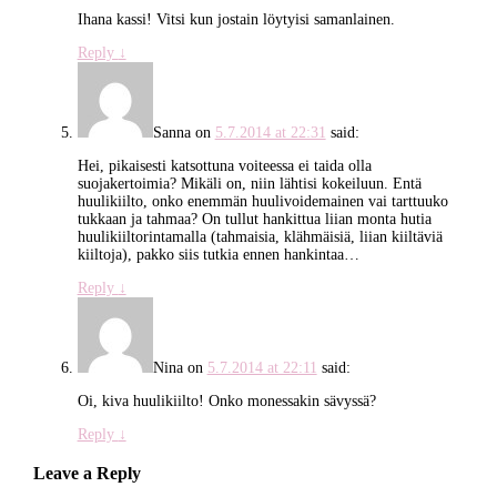
Ihana kassi! Vitsi kun jostain löytyisi samanlainen.
Reply
↓
Sanna
on
5.7.2014 at 22:31
said:
Hei, pikaisesti katsottuna voiteessa ei taida olla
suojakertoimia? Mikäli on, niin lähtisi kokeiluun. Entä
huulikiilto, onko enemmän huulivoidemainen vai tarttuuko
tukkaan ja tahmaa? On tullut hankittua liian monta hutia
huulikiiltorintamalla (tahmaisia, klähmäisiä, liian kiiltäviä
kiiltoja), pakko siis tutkia ennen hankintaa…
Reply
↓
Nina
on
5.7.2014 at 22:11
said:
Oi, kiva huulikiilto! Onko monessakin sävyssä?
Reply
↓
Leave a Reply