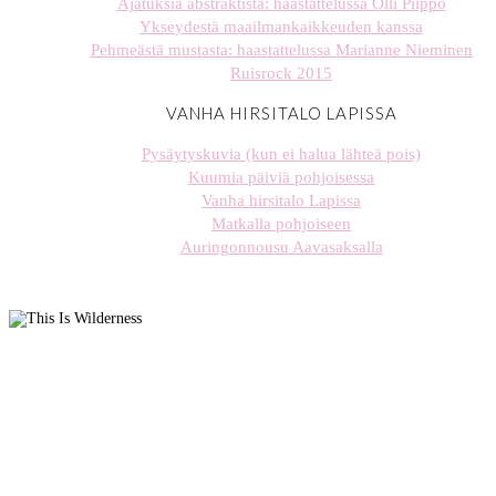
Ajatuksia abstraktista: haastattelussa Olli Piippo
Ykseydestä maailmankaikkeuden kanssa
Pehmeästä mustasta: haastattelussa Marianne Nieminen
Ruisrock 2015
VANHA HIRSITALO LAPISSA
Pysäytyskuvia (kun ei halua lähteä pois)
Kuumia päiviä pohjoisessa
Vanha hirsitalo Lapissa
Matkalla pohjoiseen
Auringonnousu Aavasaksalla
stellaharasek
stellaharasek
stellaharasek
stellaharasek
stellaharasek
stellaharasek