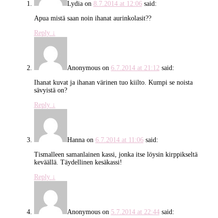
Lydia
on
8.7.2014 at 12:06
said:
Apua mistä saan noin ihanat aurinkolasit??
Reply
↓
Anonymous
on
6.7.2014 at 21:12
said:
Ihanat kuvat ja ihanan värinen tuo kiilto. Kumpi se noista
sävyistä on?
Reply
↓
Hanna
on
6.7.2014 at 11:06
said:
Tismalleen samanlainen kassi, jonka itse löysin kirppikseltä
keväällä. Täydellinen kesäkassi!
Reply
↓
Anonymous
on
5.7.2014 at 22:44
said: