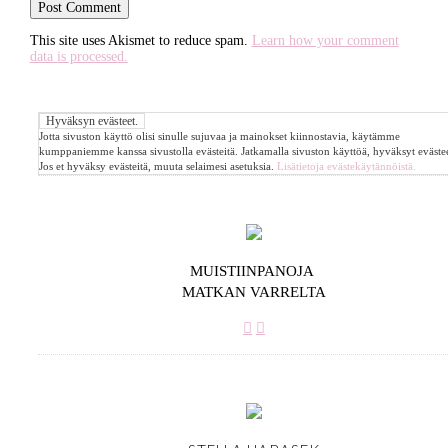
This site uses Akismet to reduce spam.
Learn how your comment
data is processed.
Jotta sivuston käyttö olisi sinulle sujuvaa ja mainokset kiinnostavia, käytämme
kumppaniemme kanssa sivustolla evästeitä. Jatkamalla sivuston käyttöä, hyväksyt evästee
Jos et hyväksy evästeitä, muuta selaimesi asetuksia.
Lisätietoja evästekäytännöistä.
MUISTIINPANOJA
MATKAN VARRELTA