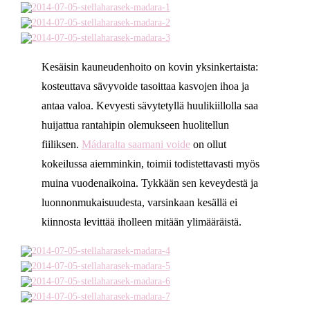
Kesäisin kauneudenhoito on kovin yksinkertaista:
kosteuttava sävyvoide tasoittaa kasvojen ihoa ja
antaa valoa. Kevyesti sävytetyllä huulikiillolla saa
huijattua rantahipin olemukseen huolitellun
fiiliksen.
Mádaralta saamani voide
on ollut
kokeilussa aiemminkin, toimii todistettavasti myös
muina vuodenaikoina. Tykkään sen keveydestä ja
luonnonmukaisuudesta, varsinkaan kesällä ei
kiinnosta levittää iholleen mitään ylimääräistä.