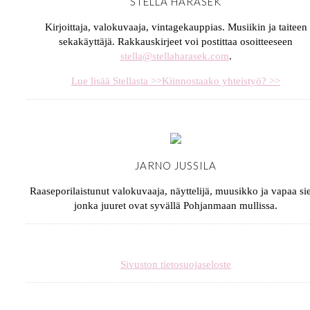
STELLA HARASEK
Kirjoittaja, valokuvaaja, vintagekauppias. Musiikin ja taiteen
sekakäyttäjä. Rakkauskirjeet voi postittaa osoitteeseen
stella@stellaharasek.com
.
Lue lisää Stellasta >>
Kiinnostaako yhteistyö? >>
JARNO JUSSILA
Raaseporilaistunut valokuvaaja, näyttelijä, muusikko ja vapaa sie
jonka juuret ovat syvällä Pohjanmaan mullissa.
Sivuston tietosuojaseloste