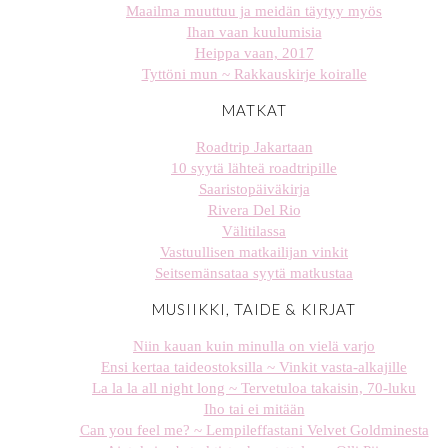
Maailma muuttuu ja meidän täytyy myös
Ihan vaan kuulumisia
Heippa vaan, 2017
Tyttöni mun ~ Rakkauskirje koiralle
MATKAT
Roadtrip Jakartaan
10 syytä lähteä roadtripille
Saaristopäiväkirja
Rivera Del Rio
Välitilassa
Vastuullisen matkailijan vinkit
Seitsemänsataa syytä matkustaa
MUSIIKKI, TAIDE & KIRJAT
Niin kauan kuin minulla on vielä varjo
Ensi kertaa taideostoksilla ~ Vinkit vasta-alkajille
La la la all night long ~ Tervetuloa takaisin, 70-luku
Iho tai ei mitään
Can you feel me? ~ Lempileffastani Velvet Goldminesta