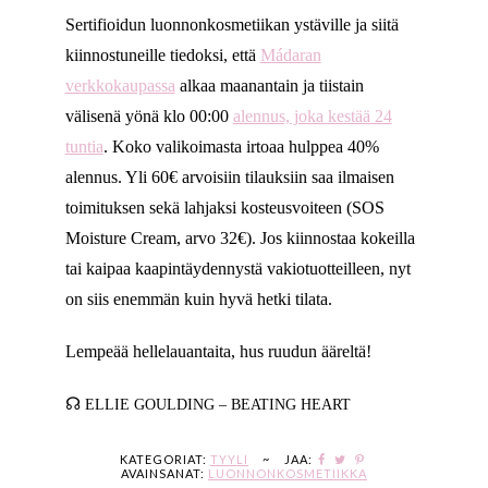
Sertifioidun luonnonkosmetiikan ystäville ja siitä
kiinnostuneille tiedoksi, että
Mádaran
verkkokaupassa
alkaa maanantain ja tiistain
välisenä yönä klo 00:00
alennus, joka kestää 24
tuntia
. Koko valikoimasta irtoaa hulppea 40%
alennus. Yli 60€ arvoisiin tilauksiin saa ilmaisen
toimituksen sekä lahjaksi kosteusvoiteen (SOS
Moisture Cream, arvo 32€). Jos kiinnostaa kokeilla
tai kaipaa kaapintäydennystä vakiotuotteilleen, nyt
on siis enemmän kuin hyvä hetki tilata.
Lempeää hellelauantaita, hus ruudun ääreltä!
☊
ELLIE GOULDING – BEATING HEART
KATEGORIAT:
TYYLI
~
JAA:
AVAINSANAT:
LUONNONKOSMETIIKKA