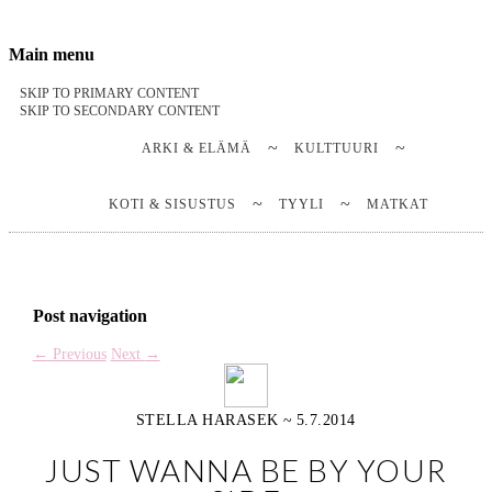
Stella Harasek & Jarno Jussila
Notes on a life
Main menu
SKIP TO PRIMARY CONTENT
SKIP TO SECONDARY CONTENT
ARKI & ELÄMÄ
KULTTUURI
KOTI & SISUSTUS
TYYLI
MATKAT
Post navigation
←
Previous
Next
→
STELLA HARASEK
~
5.7.2014
JUST WANNA BE BY YOUR