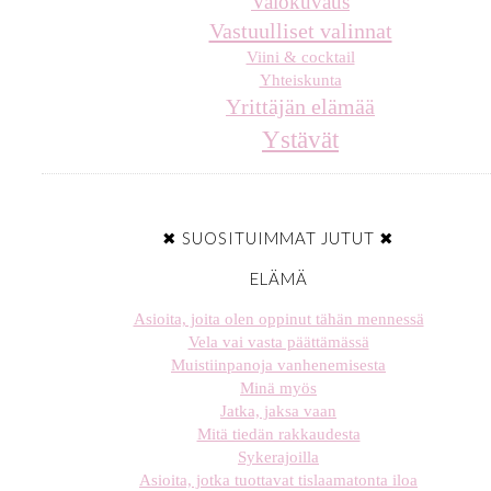
Valokuvaus
Vastuulliset valinnat
Viini & cocktail
Yhteiskunta
Yrittäjän elämää
Ystävät
✖ SUOSITUIMMAT JUTUT ✖
ELÄMÄ
Asioita, joita olen oppinut tähän mennessä
Vela vai vasta päättämässä
Muistiinpanoja vanhenemisesta
Minä myös
Jatka, jaksa vaan
Mitä tiedän rakkaudesta
Sykerajoilla
Asioita, jotka tuottavat tislaamatonta iloa