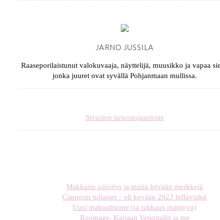
JARNO JUSSILA
Raaseporilaistunut valokuvaaja, näyttelijä, muusikko ja vapaa sie
jonka juuret ovat syvällä Pohjanmaan mullissa.
Sivuston tietosuojaseloste
Makkarin päivitys ja muita kevään merkkejä
Cannesin tuliaiset – eli kevään 2023 leffavinkit
Uusi makuuhuone (ja rakkaus mäntyyn)
Roomage, Karjaan Veturitallit ja me