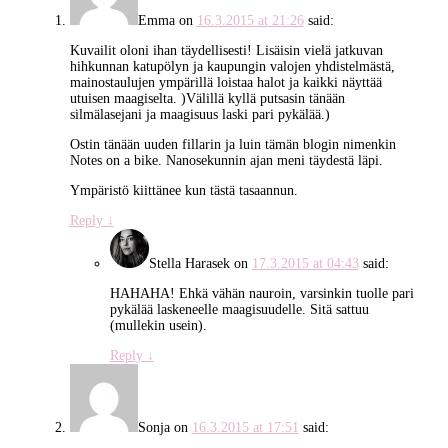
Emma
on
16.3.2015 at 21:26
said:
Kuvailit oloni ihan täydellisesti! Lisäisin vielä jatkuvan
hihkunnan katupölyn ja kaupungin valojen yhdistelmästä,
mainostaulujen ympärillä loistaa halot ja kaikki näyttää
utuisen maagiselta. )Välillä kyllä putsasin tänään
silmälasejani ja maagisuus laski pari pykälää.)
Ostin tänään uuden fillarin ja luin tämän blogin nimenkin
Notes on a bike. Nanosekunnin ajan meni täydestä läpi.
Ympäristö kiittänee kun tästä tasaannun.
Reply
↓
Stella Harasek
on
17.3.2015 at 04:43
said:
HAHAHA! Ehkä vähän nauroin, varsinkin tuolle pari
pykälää laskeneelle maagisuudelle. Sitä sattuu
(mullekin usein).
Reply
↓
Sonja
on
16.3.2015 at 17:51
said: