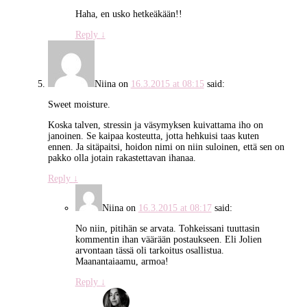
Haha, en usko hetkeäkään!!
Reply
↓
Niina
on
16.3.2015 at 08:15
said:
Sweet moisture.
Koska talven, stressin ja väsymyksen kuivattama iho on
janoinen. Se kaipaa kosteutta, jotta hehkuisi taas kuten
ennen. Ja sitäpaitsi, hoidon nimi on niin suloinen, että sen on
pakko olla jotain rakastettavan ihanaa.
Reply
↓
Niina
on
16.3.2015 at 08:17
said:
No niin, pitihän se arvata. Tohkeissani tuuttasin
kommentin ihan väärään postaukseen. Eli Jolien
arvontaan tässä oli tarkoitus osallistua.
Maanantaiaamu, armoa!
Reply
↓