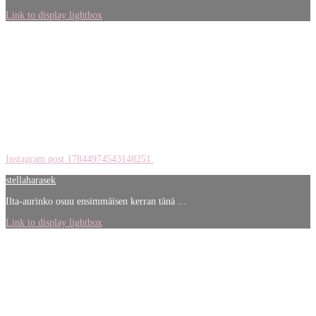
Link to display lightbox
Instagram post 17844974543148251
stellaharasek
Ilta-aurinko osuu ensimmäisen kerran tänä ...
Link to display lightbox