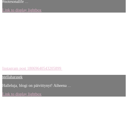
#notesonalife ...
Link to display lightbox
Instagram post 18069640543205899
stellaharasek
Halleluja, blogi on päivittynyt! Aiheena ...
Link to display lightbox