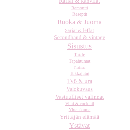
Raflat & kahvilat
Remontti
Reseptit
Ruoka & Juoma
Sarjat & leffat
Secondhand & vintage
Sisustus
Taide
Tapahtumat
Thaimaa
Tukkajutut
Työ & ura
Valokuvaus
Vastuulliset valinnat
Viini & cocktail
Yhteiskunta
Yrittäjän elämää
Ystävät