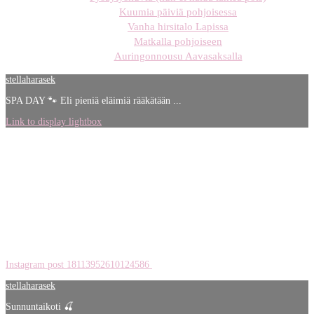
Kuumia päiviä pohjoisessa
Vanha hirsitalo Lapissa
Matkalla pohjoiseen
Auringonnousu Aavasaksalla
stellaharasek
SPA DAY 🐾 Eli pieniä eläimiä rääkätään ...
Link to display lightbox
Instagram post 18113952610124586
stellaharasek
Sunnuntaikoti 🍒