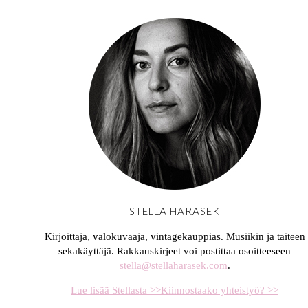
STELLA HARASEK
Kirjoittaja, valokuvaaja, vintagekauppias. Musiikin ja taiteen
sekakäyttäjä. Rakkauskirjeet voi postittaa osoitteeseen
stella@stellaharasek.com
.
Lue lisää Stellasta >>
Kiinnostaako yhteistyö? >>