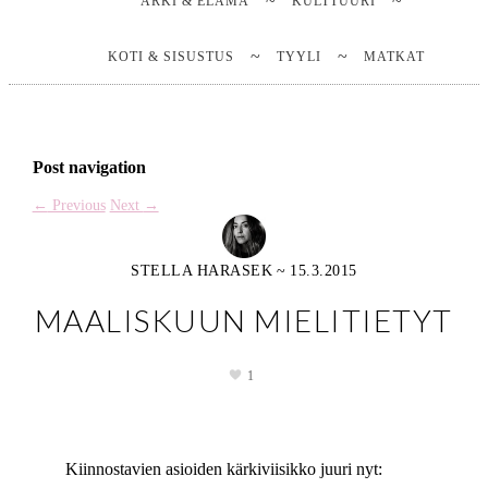
ARKI & ELÄMÄ
KULTTUURI
KOTI & SISUSTUS
TYYLI
MATKAT
Post navigation
←
Previous
Next
→
STELLA HARASEK
~
15.3.2015
MAALISKUUN MIELITIETYT
1
Kiinnostavien asioiden kärkiviisikko juuri nyt: