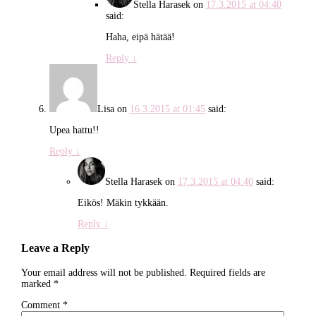
Stella Harasek
on
17.3.2015 at 04:40
said:
Haha, eipä hätää!
Reply
↓
Lisa
on
16.3.2015 at 01:45
said:
Upea hattu!!
Reply
↓
Stella Harasek
on
17.3.2015 at 04:40
said:
Eikös! Mäkin tykkään.
Reply
↓
Leave a Reply
Your email address will not be published.
Required fields are
marked
*
Comment
*