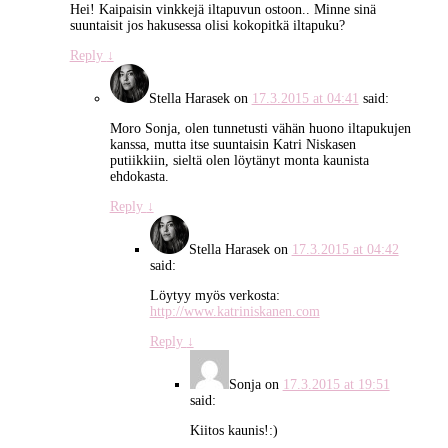
Hei! Kaipaisin vinkkejä iltapuvun ostoon.. Minne sinä
suuntaisit jos hakusessa olisi kokopitkä iltapuku?
Reply
↓
Stella Harasek
on
17.3.2015 at 04:41
said:
Moro Sonja, olen tunnetusti vähän huono iltapukujen
kanssa, mutta itse suuntaisin Katri Niskasen
putiikkiin, sieltä olen löytänyt monta kaunista
ehdokasta.
Reply
↓
Stella Harasek
on
17.3.2015 at 04:42
said:
Löytyy myös verkosta:
http://www.katriniskanen.com
Reply
↓
Sonja
on
17.3.2015 at 19:51
said:
Kiitos kaunis!:)