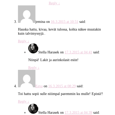
Reply
↓
jemina
on
16.3.2015 at 10:51
said:
Hauska hattu, kivaa, kevät tulossa, kohta näkee muutakin
kuin talvimyssyjä..
Reply
↓
Stella Harasek
on
17.3.2015 at 04:41
said:
Niinpä! Lakit ja aurinkolasit esiin!
Reply
↓
Eeva
on
16.3.2015 at 08:29
said:
Toi hattu sopii sulle niiimpal paremmin ku mulle! Epistä!!
Reply
↓
Stella Harasek
on
17.3.2015 at 04:39
said: