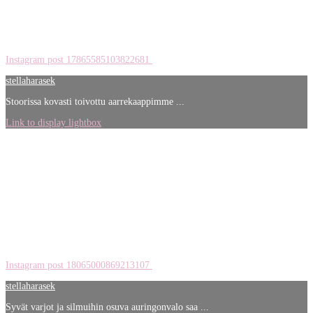
Instagram post 17865585103822681
stellaharasek
Stoorissa kovasti toivottu aarrekaappimme ...
Link to display lightbox
Instagram post 18065000869213107
stellaharasek
Syvät varjot ja silmuihin osuva auringonvalo saa ...