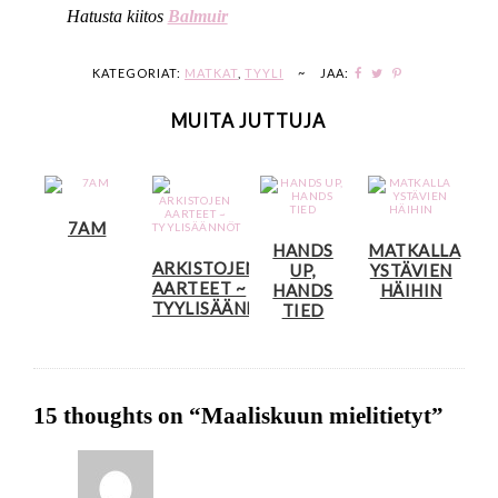
Hatusta kiitos
Balmuir
KATEGORIAT:
MATKAT
,
TYYLI
~
JAA:
MUITA JUTTUJA
7AM
HANDS
MATKALLA
ARKISTOJEN
UP,
YSTÄVIEN
AARTEET ~
HANDS
HÄIHIN
TYYLISÄÄNNÖT
TIED
15 thoughts on “
Maaliskuun mielitietyt
”