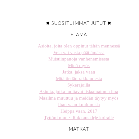
✖ SUOSITUIMMAT JUTUT ✖
ELÄMÄ
Asioita, joita olen oppinut tähän mennessä
Vela vai vasta päättämässä
Muistiinpanoja vanhenemisesta
Minä myös
Jatka, jaksa vaan
Mitä tiedän rakkaudesta
Sykerajoilla
Asioita, jotka tuottavat tislaamatonta iloa
Maailma muuttuu ja meidän täytyy myös
Ihan vaan kuulumisia
Heippa vaan, 2017
Tyttöni mun ~ Rakkauskirje koiralle
MATKAT