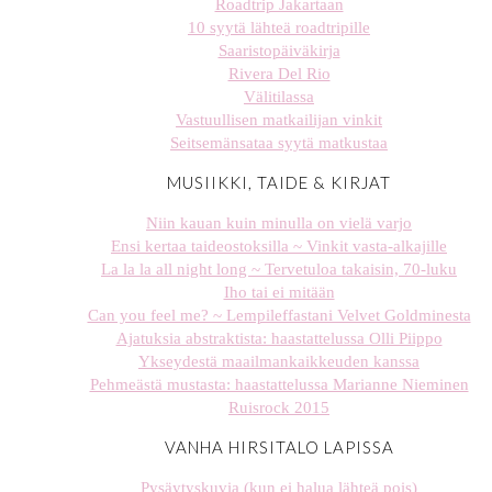
Roadtrip Jakartaan
10 syytä lähteä roadtripille
Saaristopäiväkirja
Rivera Del Rio
Välitilassa
Vastuullisen matkailijan vinkit
Seitsemänsataa syytä matkustaa
MUSIIKKI, TAIDE & KIRJAT
Niin kauan kuin minulla on vielä varjo
Ensi kertaa taideostoksilla ~ Vinkit vasta-alkajille
La la la all night long ~ Tervetuloa takaisin, 70-luku
Iho tai ei mitään
Can you feel me? ~ Lempileffastani Velvet Goldminesta
Ajatuksia abstraktista: haastattelussa Olli Piippo
Ykseydestä maailmankaikkeuden kanssa
Pehmeästä mustasta: haastattelussa Marianne Nieminen
Ruisrock 2015
VANHA HIRSITALO LAPISSA
Pysäytyskuvia (kun ei halua lähteä pois)