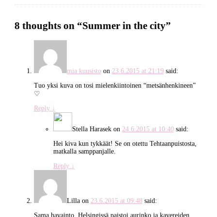
8 thoughts on “
Summer in the city
”
mia kuusisto
on
23.6.2015 at 21:19
said:
Tuo yksi kuva on tosi mielenkiintoinen “metsänhenkineen”
♡
Reply
↓
Stella Harasek
on
24.6.2015 at 10:40
said:
Hei kiva kun tykkäät! Se on otettu Tehtaanpuistosta,
matkalla samppanjalle.
Reply
↓
Lilla
on
23.6.2015 at 09:48
said:
Sama havainto, Helsingissä paistoi aurinko ja kavereiden