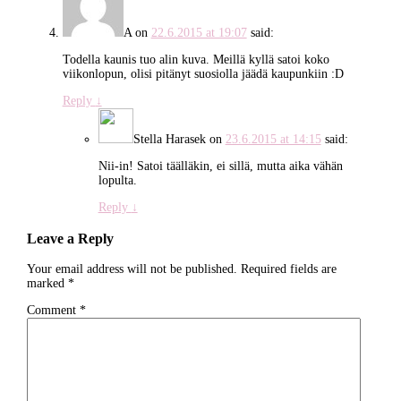
A
on
22.6.2015 at 19:07
said:
Todella kaunis tuo alin kuva. Meillä kyllä satoi koko
viikonlopun, olisi pitänyt suosiolla jäädä kaupunkiin :D
Reply
↓
Stella Harasek
on
23.6.2015 at 14:15
said:
Nii-in! Satoi täälläkin, ei sillä, mutta aika vähän
lopulta.
Reply
↓
Leave a Reply
Your email address will not be published.
Required fields are
marked
*
Comment
*