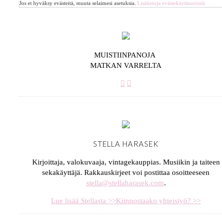
Jos et hyväksy evästeitä, muuta selaimesi asetuksia.
Lisätietoja evästekäytännöistä.
MUISTIINPANOJA
MATKAN VARRELTA
STELLA HARASEK
Kirjoittaja, valokuvaaja, vintagekauppias. Musiikin ja taiteen
sekakäyttäjä. Rakkauskirjeet voi postittaa osoitteeseen
stella@stellaharasek.com
.
Lue lisää Stellasta >>
Kiinnostaako yhteistyö? >>