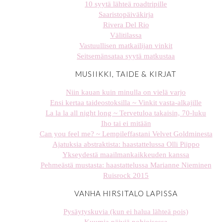
10 syytä lähteä roadtripille
Saaristopäiväkirja
Rivera Del Rio
Välitilassa
Vastuullisen matkailijan vinkit
Seitsemänsataa syytä matkustaa
MUSIIKKI, TAIDE & KIRJAT
Niin kauan kuin minulla on vielä varjo
Ensi kertaa taideostoksilla ~ Vinkit vasta-alkajille
La la la all night long ~ Tervetuloa takaisin, 70-luku
Iho tai ei mitään
Can you feel me? ~ Lempileffastani Velvet Goldminesta
Ajatuksia abstraktista: haastattelussa Olli Piippo
Ykseydestä maailmankaikkeuden kanssa
Pehmeästä mustasta: haastattelussa Marianne Nieminen
Ruisrock 2015
VANHA HIRSITALO LAPISSA
Pysäytyskuvia (kun ei halua lähteä pois)