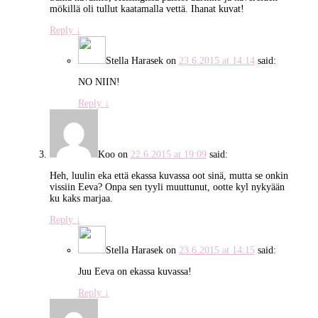
mökillä oli tullut kaatamalla vettä. Ihanat kuvat!
Reply
↓
Stella Harasek
on
23.6.2015 at 14:14
said:
NO NIIN!
Reply
↓
Koo
on
22.6.2015 at 19:09
said:
Heh, luulin eka että ekassa kuvassa oot sinä, mutta se onkin
vissiin Eeva? Onpa sen tyyli muuttunut, ootte kyl nykyään
ku kaks marjaa.
Reply
↓
Stella Harasek
on
23.6.2015 at 14:15
said:
Juu Eeva on ekassa kuvassa!
Reply
↓