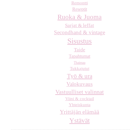
Remontti
Reseptit
Ruoka & Juoma
Sarjat & leffat
Secondhand & vintage
Sisustus
Taide
Tapahtumat
Thaimaa
Tukkajutut
Työ & ura
Valokuvaus
Vastuulliset valinnat
Viini & cocktail
Yhteiskunta
Yrittäjän elämää
Ystävät