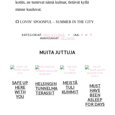
kotiin, ne tuntevat nämä kulmat, tietävät kyllä
minne kuuluvat.
☊
LOVIN’ SPOONFUL – SUMMER IN THE CITY
KATEGORIAT:
ARKI & ELÄMÄ
~
JAA:
AVAINSANAT:
HELSINKI
MUITA JUTTUJA
SAFE UP
MEISTÄ
HELSINGIN
MUST
HERE
TULI
TUNNELMALLISIMMAT
HAVE
WITH
KUMMIT
TERASSIT
BEEN
YOU
ASLEEP
FOR DAYS