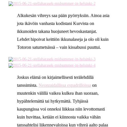
Alkukesän vihreys saa pään pyörryksiin. Ainoa asia
jota ikävöin vanhasta kodistani Kurvista on
ikkunoiden takana huojuneet hevoskastanjat.
Lehdet hipoivat keittiön ikkunalaseja ja olo oli kuin
Totoron satumetsässä – vain kissabussi puuttui.
Joskus elämä on kirjaimellisesti terälehdillä
tanssimista.
Neonraidallissa espadrilloissa
on
muutenkin välillä vaikea kulkea ihan suoraan,
hypähtelemättä tai hytkymättä. Tyhjässä
kaupungissa voi onneksi liikkua niin levottomasti
kuin huvittaa, ketään ei kiinnosta vaikka vähän
tanssahtelisi liikennevaloissa kun vihreä aalto palaa