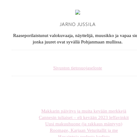
JARNO JUSSILA
Raaseporilaistunut valokuvaaja, näyttelijä, muusikko ja vapaa sie
jonka juuret ovat syvällä Pohjanmaan mullissa.
Sivuston tietosuojaseloste
Makkarin päivitys ja muita kevään merkkejä
Cannesin tuliaiset – eli kevään 2023 leffavinkit
Uusi makuuhuone (ja rakkaus mäntyyn)
Roomage, Karjaan Veturitallit ja me
Havaintoja uudesta kodista