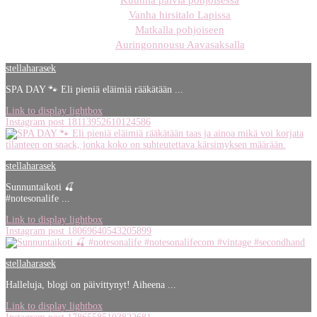
Kuumia päiviä pohjoisessa
Vanha hirsitalo Lapissa
Matkalla pohjoiseen
Auringonnousu Aavasaksalla
stellaharasek
SPA DAY 🐾 Eli pieniä eläimiä rääkätään ...
Link to display lightbox
Instagram post 18113952610124586
stellaharasek
Sunnuntaikoti 🍒
#notesonalife ...
Link to display lightbox
Instagram post 18069640543205899
stellaharasek
Halleluja, blogi on päivittynyt! Aiheena ...
Link to display lightbox