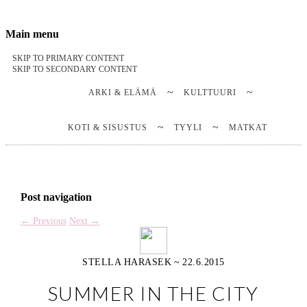
Stella Harasek & Jarno Jussila
Notes on a life
Main menu
SKIP TO PRIMARY CONTENT
SKIP TO SECONDARY CONTENT
ARKI & ELÄMÄ
KULTTUURI
KOTI & SISUSTUS
TYYLI
MATKAT
Post navigation
←
Previous
Next
→
STELLA HARASEK
~
22.6.2015
SUMMER IN THE CITY