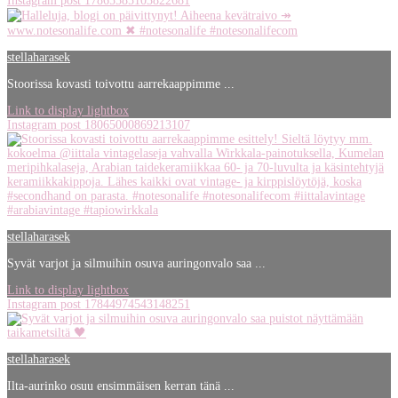
Instagram post 17865585103822681
stellaharasek
Stoorissa kovasti toivottu aarrekaappimme ...
Link to display lightbox
Instagram post 18065000869213107
stellaharasek
Syvät varjot ja silmuihin osuva auringonvalo saa ...
Link to display lightbox
Instagram post 17844974543148251
stellaharasek
Ilta-aurinko osuu ensimmäisen kerran tänä ...