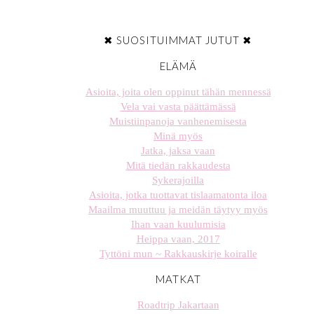
✖ SUOSITUIMMAT JUTUT ✖
ELÄMÄ
Asioita, joita olen oppinut tähän mennessä
Vela vai vasta päättämässä
Muistiinpanoja vanhenemisesta
Minä myös
Jatka, jaksa vaan
Mitä tiedän rakkaudesta
Sykerajoilla
Asioita, jotka tuottavat tislaamatonta iloa
Maailma muuttuu ja meidän täytyy myös
Ihan vaan kuulumisia
Heippa vaan, 2017
Tyttöni mun ~ Rakkauskirje koiralle
MATKAT
Roadtrip Jakartaan