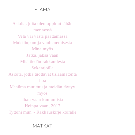
ELÄMÄ
Asioita, joita olen oppinut tähän
mennessä
Vela vai vasta päättämässä
Muistiinpanoja vanhenemisesta
Minä myös
Jatka, jaksa vaan
Mitä tiedän rakkaudesta
Sykerajoilla
Asioita, jotka tuottavat tislaamatonta
iloa
Maailma muuttuu ja meidän täytyy
myös
Ihan vaan kuulumisia
Heippa vaan, 2017
Tyttöni mun ~ Rakkauskirje koiralle
MATKAT