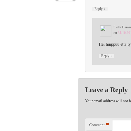
↓
Reply
Stella Haras
on
31.10.20
Hei huippuu että ty
↓
Reply
Leave a Reply
Your email address will not 
*
Comment