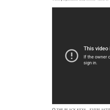
☊
THE BLACK KEYS – EVERLASTI