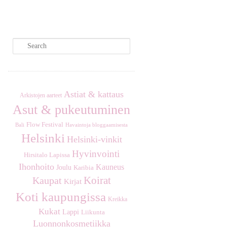
S
e
a
r
c
Astiat & kattaus
Arkistojen aarteet
h
Asut & pukeutuminen
Flow Festival
Havaintoja bloggaamisesta
Bali
Helsinki
Helsinki-vinkit
Hyvinvointi
Hirsitalo Lapissa
Ihonhoito
Kauneus
Joulu
Karibia
Koirat
Kaupat
Kirjat
Koti kaupungissa
Kreikka
Kukat
Lappi
Liikunta
Luonnonkosmetiikka