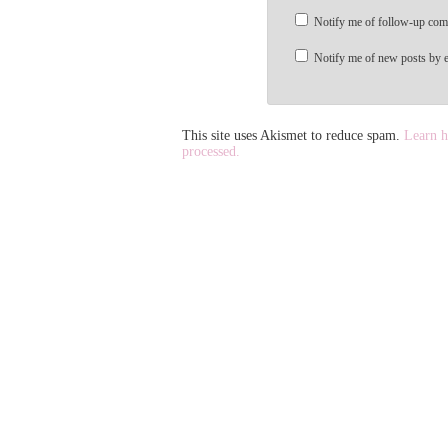
Notify me of follow-up com
Notify me of new posts by e
This site uses Akismet to reduce spam.
Learn h
processed.