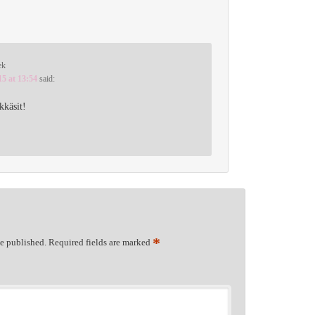
ek
15 at 13:54
said:
kkäsit!
*
be published.
Required fields are marked