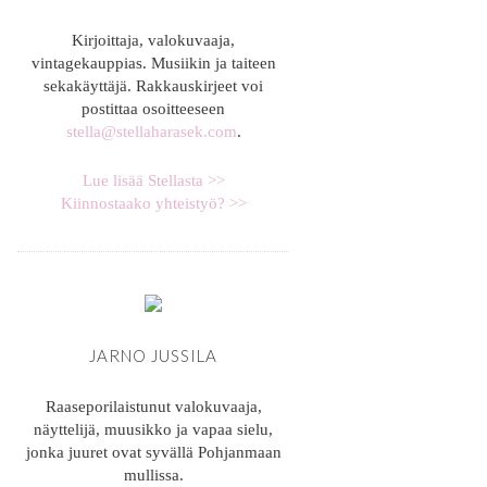
Kirjoittaja, valokuvaaja,
vintagekauppias. Musiikin ja taiteen
sekakäyttäjä. Rakkauskirjeet voi
postittaa osoitteeseen
stella@stellaharasek.com
.
Lue lisää Stellasta >>
Kiinnostaako yhteistyö? >>
JARNO JUSSILA
Raaseporilaistunut valokuvaaja,
näyttelijä, muusikko ja vapaa sielu,
jonka juuret ovat syvällä Pohjanmaan
mullissa.