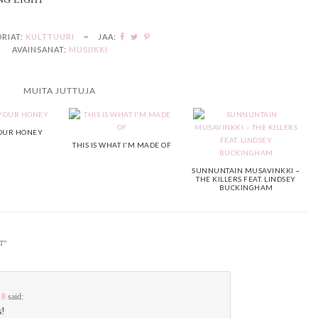
RIAT:
KULTTUURI
~
JAA:
AVAINSANAT:
MUSIIKKI
MUITA JUTTUJA
OUR HONEY
THIS IS WHAT I'M MADE OF
SUNNUNTAIN MUSAVINKKI ~
THE KILLERS FEAT. LINDSEY
BUCKINGHAM
T
”
10
said:
s!