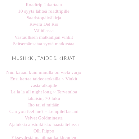
Roadtrip Jakartaan
10 syytä lähteä roadtripille
Saaristopäiväkirja
Rivera Del Rio
Välitilassa
Vastuullisen matkailijan vinkit
Seitsemänsataa syytä matkustaa
MUSIIKKI, TAIDE & KIRJAT
Niin kauan kuin minulla on vielä varjo
Ensi kertaa taideostoksilla ~ Vinkit
vasta-alkajille
La la la all night long ~ Tervetuloa
takaisin, 70-luku
Iho tai ei mitään
Can you feel me? ~ Lempileffastani
Velvet Goldminesta
Ajatuksia abstraktista: haastattelussa
Olli Piippo
Ykseydestä maailmankaikkeuden