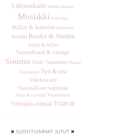
Lähimatkailu
Mellakka Helsinki
Musiikki
Puerto Rico
Raflat & kahvilat
Remontti
Ruoka & Juoma
Reseptit
Sarjat & leffat
Secondhand & vintage
Sisustus
Taide
Tapahtumat
Thaimaa
Työ & ura
Tukkajutut
Valokuvaus
Vastuulliset valinnat
Viini & cocktail
Yhteiskunta
Ystävät
Yrittäjän elämää
✖ SUOSITUIMMAT JUTUT ✖