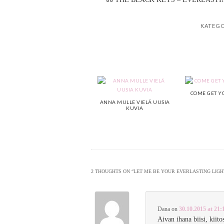
KATEGO
COME GET Y
ANNA MULLE VIELÄ UUSIA
KUVIA
2 THOUGHTS ON “
LET ME BE YOUR EVERLASTING LIGH
Dana
on
30.10.2015 at 21:
Aivan ihana biisi, kiito