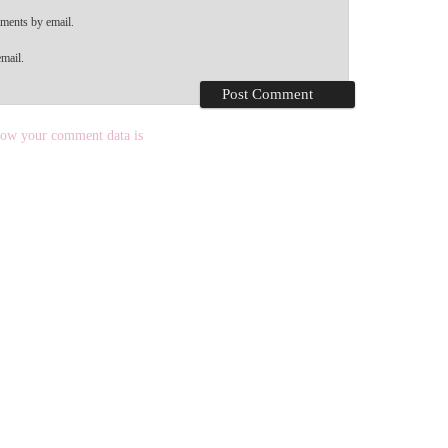
ments by email.
mail.
ow your comment data is