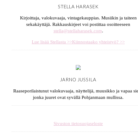
STELLA HARASEK
Kirjoittaja, valokuvaaja, vintagekauppias. Musiikin ja taiteen
sekakäyttäjä. Rakkauskirjeet voi postittaa osoitteeseen
stella@stellaharasek.com
.
Lue lisää Stellasta >>
Kiinnostaako yhteistyö? >>
JARNO JUSSILA
Raaseporilaistunut valokuvaaja, näyttelijä, muusikko ja vapaa sie
jonka juuret ovat syvällä Pohjanmaan mullissa.
Sivuston tietosuojaseloste