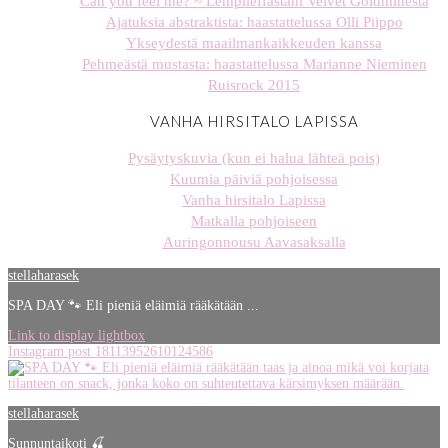
Can you feel me? ~ Lempileffastani Velvet Goldminesta
Ajatuksia abstraktista: haastattelussa Olli Piippo
Ykseydestä maailmankaikkeuden kanssa
Pehmeästä mustasta: haastattelussa Marianne Nieminen
Ruisrock 2015
VANHA HIRSITALO LAPISSA
Pysäytyskuvia (kun ei halua lähteä pois)
Kuumia päiviä pohjoisessa
Vanha hirsitalo Lapissa
Matkalla pohjoiseen
Auringonnousu Aavasaksalla
stellaharasek
SPA DAY 🐾 Eli pieniä eläimiä rääkätään ...
Link to display lightbox
Instagram post 18113952610124586
stellaharasek
Sunnuntaikoti 🍒