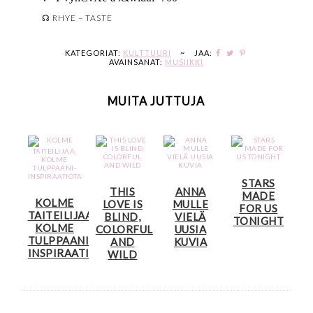
☊ RHYE – TASTE
KATEGORIAT:
KULTTUURI
~
JAA:
AVAINSANAT:
MUSIIKKI
MUITA JUTTUJA
STARS
THIS
ANNA
MADE
KOLME
LOVE IS
MULLE
FOR US
TAITEILIJAA,
BLIND,
VIELÄ
TONIGHT
KOLME
COLORFUL
UUSIA
TULPPAANI-
AND
KUVIA
INSPIRAATIOTA
WILD