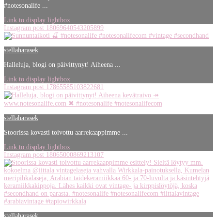
#notesonalife ...
Link to display lightbox
Instagram post 18069640543205899
stellaharasek
Halleluja, blogi on päivittynyt! Aiheena ...
Link to display lightbox
Instagram post 17865585103822681
stellaharasek
Stoorissa kovasti toivottu aarrekaappimme ...
Link to display lightbox
Instagram post 18065000869213107
stellaharasek