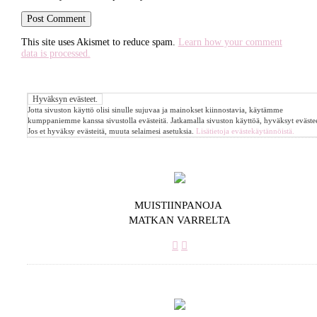
This site uses Akismet to reduce spam.
Learn how your comment
data is processed.
Jotta sivuston käyttö olisi sinulle sujuvaa ja mainokset kiinnostavia, käytämme
kumppaniemme kanssa sivustolla evästeitä. Jatkamalla sivuston käyttöä, hyväksyt evästee
Jos et hyväksy evästeitä, muuta selaimesi asetuksia.
Lisätietoja evästekäytännöistä.
MUISTIINPANOJA
MATKAN VARRELTA