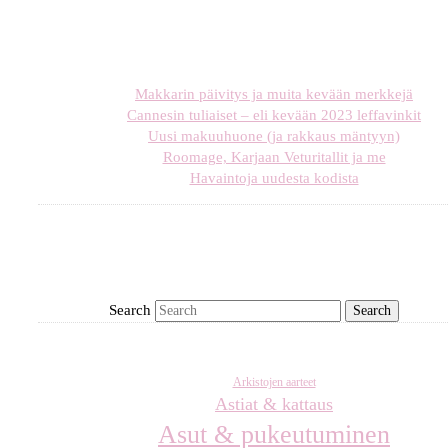
Makkarin päivitys ja muita kevään merkkejä
Cannesin tuliaiset – eli kevään 2023 leffavinkit
Uusi makuuhuone (ja rakkaus mäntyyn)
Roomage, Karjaan Veturitallit ja me
Havaintoja uudesta kodista
Search
Arkistojen aarteet
Astiat & kattaus
Asut & pukeutuminen