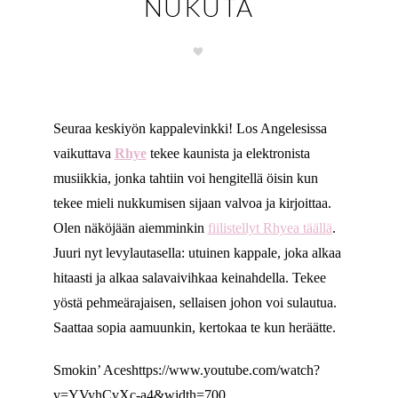
NUKUTA
Seuraa keskiyön kappalevinkki! Los Angelesissa
vaikuttava
Rhye
tekee kaunista ja elektronista
musiikkia, jonka tahtiin voi hengitellä öisin kun
tekee mieli nukkumisen sijaan valvoa ja kirjoittaa.
Olen näköjään aiemminkin
fiilistellyt Rhyea täällä
.
Juuri nyt levylautasella: utuinen kappale, joka alkaa
hitaasti ja alkaa salavaivihkaa keinahdella. Tekee
yöstä pehmeärajaisen, sellaisen johon voi sulautua.
Saattaa sopia aamuunkin, kertokaa te kun heräätte.
Smokin’ Aceshttps://www.youtube.com/watch?
v=YVyhCvXc-a4&width=700