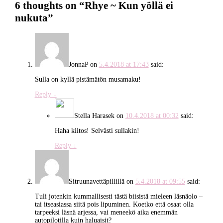
6 thoughts on “
Rhye ~ Kun yöllä ei
nukuta
”
JonnaP
on
5.4.2018 at 17:43
said:
Sulla on kyllä pistämätön musamaku!
Reply
↓
Stella Harasek
on
10.4.2018 at 00:32
said:
Haha kiitos! Selvästi sullakin!
Reply
↓
Sitruunavettäpillillä
on
5.4.2018 at 09:55
said:
Tuli jotenkin kummallisesti tästä biisistä mieleen läsnäolo –
tai itseasiassa siitä pois lipuminen. Koetko että osaat olla
tarpeeksi läsnä arjessa, vai meneekö aika enemmän
autopilotilla kuin haluaisit?