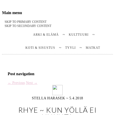
Stella Harasek & Jarno Jussila
Notes on a life
Main menu
SKIP TO PRIMARY CONTENT
SKIP TO SECONDARY CONTENT
ARKI & ELÄMÄ
KULTTUURI
KOTI & SISUSTUS
TYYLI
MATKAT
Post navigation
←
Previous
Next
→
STELLA HARASEK
~
5.4.2018
RHYE ~ KUN YÖLLÄ EI