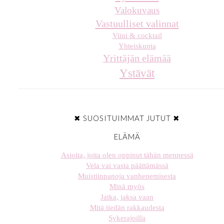
Valokuvaus
Vastuulliset valinnat
Viini & cocktail
Yhteiskunta
Yrittäjän elämää
Ystävät
✖ SUOSITUIMMAT JUTUT ✖
ELÄMÄ
Asioita, joita olen oppinut tähän mennessä
Vela vai vasta päättämässä
Muistiinpanoja vanhenemisesta
Minä myös
Jatka, jaksa vaan
Mitä tiedän rakkaudesta
Sykerajoilla