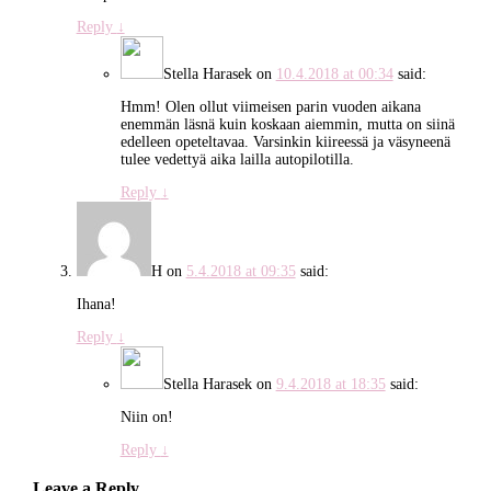
Reply
↓
Stella Harasek
on
10.4.2018 at 00:34
said:
Hmm! Olen ollut viimeisen parin vuoden aikana
enemmän läsnä kuin koskaan aiemmin, mutta on siinä
edelleen opeteltavaa. Varsinkin kiireessä ja väsyneenä
tulee vedettyä aika lailla autopilotilla.
Reply
↓
H
on
5.4.2018 at 09:35
said:
Ihana!
Reply
↓
Stella Harasek
on
9.4.2018 at 18:35
said:
Niin on!
Reply
↓
Leave a Reply