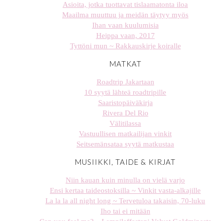
Asioita, jotka tuottavat tislaamatonta iloa
Maailma muuttuu ja meidän täytyy myös
Ihan vaan kuulumisia
Heippa vaan, 2017
Tyttöni mun ~ Rakkauskirje koiralle
MATKAT
Roadtrip Jakartaan
10 syytä lähteä roadtripille
Saaristopäiväkirja
Rivera Del Rio
Välitilassa
Vastuullisen matkailijan vinkit
Seitsemänsataa syytä matkustaa
MUSIIKKI, TAIDE & KIRJAT
Niin kauan kuin minulla on vielä varjo
Ensi kertaa taideostoksilla ~ Vinkit vasta-alkajille
La la la all night long ~ Tervetuloa takaisin, 70-luku
Iho tai ei mitään