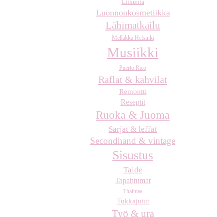
Liikunta
Luonnonkosmetiikka
Lähimatkailu
Mellakka Helsinki
Musiikki
Puerto Rico
Raflat & kahvilat
Remontti
Reseptit
Ruoka & Juoma
Sarjat & leffat
Secondhand & vintage
Sisustus
Taide
Tapahtumat
Thaimaa
Tukkajutut
Työ & ura