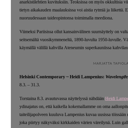
anarkistilehtien kuvituksiin. Teoksissa on myös okkultisia vi
tietyn aikakauden maalauksissa voi aistia rytmiä ja liikettä. 
nuoruudessaan taideopintonsa toimimalla meediona.
Viimeksi Pariisissa ollut kansainvälinen suurnäyttely on valta
seitsemältä vuosikymmeneltä, 1890-luvulta 1950-luvulle. Väl
käymällä välillä kahvilla Ateneumin superkauniissa kahvilas
MARJATTA TAPIOL
Helsinki Contemporary ~ Heidi Lampenius:
Wavelength
8.3. – 31.3.
Torstaina 8.3. avautuvassa näyttelyssä nähdään
Heidi Lampen
ydinajatus on, että kaikella kokemallamme on oma aallonpit
taiteilijapolveen kuuluva Lampenius kuvaa uusissa töissään n
joka piirtyy näkyväksi kirkkaiden värien väreilynä. Luin gall