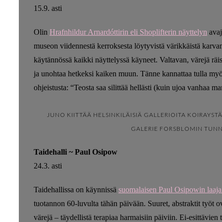
15.9. asti
Olin
Hrafnhildur Arnardóttirin eli Shoplifterin näyttelyn
avaj
museon viidennestä kerroksesta löytyvistä värikkäistä kar
käytännössä kaikki näyttelyssä käyneet. Valtavan, värejä räis
ja unohtaa hetkeksi kaiken muun. Tänne kannattaa tulla my
ohjeistusta: “Teosta saa silittää hellästi (kuin ujoa vanhaa m
JUNO KIITTÄÄ HELSINKILÄISIÄ GALLERIOITA KOIRAYST
GALERIE FORSBLOMIN TUNN
Taidehalli ~ Paul Osipow
24.3. asti
Taidehallissa on käynnissä
suomalaisen Paul Osipowin laaja 
tuotannon 60-luvulta tähän päivään. Suuret, abstraktit työt o
värejä – täydellistä terapiaa harmaisiin päiviin. Ei-esittävien