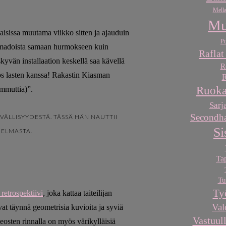
Mella
Mu
aisissa muutama viikko sitten ja ajauduin
Pu
vamadoista samaan hurmokseen kuin
Raflat
kyvän installaation keskellä saa kävellä
R
ös lasten kanssa! Rakastin Kiasman
R
Ruoka
ammuttia)”.
Sarj
Secondha
ÄVÄLLISYYDESTÄ. TÄSSÄ HÄN NAUTTII
Si
ELMASTA.
Ta
Tu
Ty
retrospektiivi
, joka kattaa taiteilijan
Val
vat täynnä geometrisia kuvioita ja syviä
Vastuull
 teosten rinnalla on myös värikylläisiä