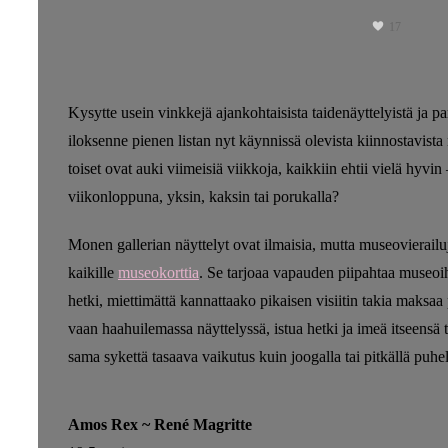
17
Kysytte usein vinkkejä ajankohtaisista taidenäyttelyistä ja par
iloksenne pienen listan nyt käynnissä olevista kiinnostavista n
toiset ovat auki viimeisiä viikkoja, kaikkiin ehtii vielä hyvin 
viikonloppuna, yksin, kaksin tai porukalla?
Monen gallerian näyttelyt ovat ilmaisia, mutta museovierailuj
kaikille
museokorttia
. Se tarjoaa vapauden piipahtaa museoih
hetki, miettimättä kannattaako pikaisen visiitin takia maks
vaan haahuilemassa näyttelyssä, istua hetki ja imeä itseensä 
sama sykettä tasaava vaikutus kuin joogalla tai pitkällä puhe
Amos Rex ~ René Magritte