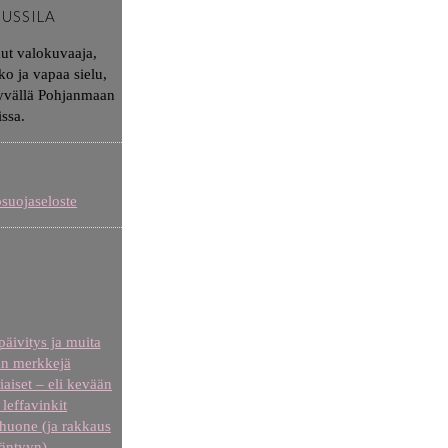
JUSSILA
nut valokuvaaja,
ko ja vapaa sielu,
syvällä Pohjanmaan
issa.
osuojaseloste
äivitys ja muita
n merkkejä
iaiset – eli kevään
leffavinkit
uone (ja rakkaus
äntyyn)