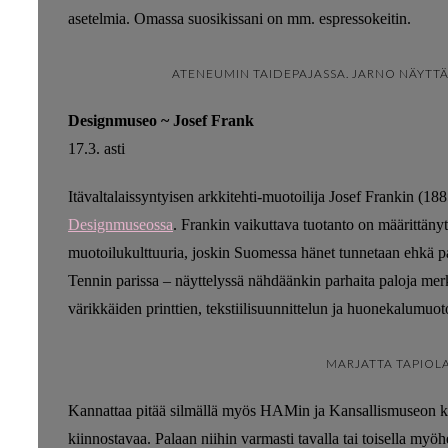
asetelmia. Omassa suosikissani on mm. espressokeitin.
ATENEUMIN TAIDEPAJASSA. JARNO NÄYTTÄ
Designmuseo ~ Josef Frank
17.3. asti
Itävaltalaissyntyisen arkkitehti-muotoilija Josef Frankin (1
Designmuseossa
. Frankin vaikuttava tuotanto on määrittänyt
muotoilukulttuuria, joskin Suomessa hänet tunnetaan ehkä pa
Tennin parissa – näyttelyssä nähdäänkin parhaita paloja mer
värikkäiden printtien, tekstiilisuunnittelun ja huonekalumuoto
MARJATTA TAPIOL
Kannattaa pitää silmällä myös HAMin ja Kansallismuseon kev
kiinnostavaa. Palaan niihin varmasti tavalla tai toisella my