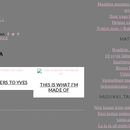
Maailma muuttuu 
my
Ihan vaan 
ILA
Heippa v
Tyttöni mun ~ Rak
JAA:
AIDE
MAT
Roadtrip 
A
10 syytä lähte
Saaristop
Rivera 
Väliti
Vastuullisen ma
ERS TO YVES
THIS IS WHAT I'M
Seitsemänsataa 
MADE OF
MUSIIKKI, TA
Niin kauan kuin min
Ensi kertaa taideo
vasta-al
La la la all night