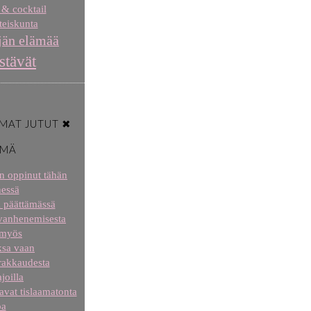
 & cocktail
eiskunta
jän elämää
stävät
MAT JUTUT ✖
ÄMÄ
len oppinut tähän
essä
a päättämässä
 vanhenemisesta
 myös
aksa vaan
 rakkaudesta
joilla
tavat tislaamatonta
oa