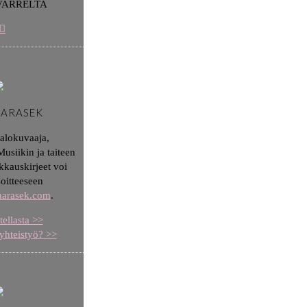
VARRELTA
HARASEK
valokuvaaja,
usiikin ja taiteen
kkauskirjeet voi
soitteeseen
aharasek.com
.
tellasta >>
yhteistyö? >>