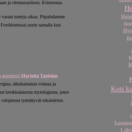
Havaintoj
kaan ja olemassaoloon. Kiinnostaa.
He
Helsi
tse varata tunteja aikaa. Piipahdamme
Hirsi
 Forsblomissa) usein samalla kun
Hyv
Ih
K
K
in auenneen
Marjatta Tapiolan
K
ergiaa, alkukantaista voimaa ja
Koti k
nut kreikkalaisesta mytologiasta, joten
t väripinnat rytmittyvät tukahdetun
L
Luonnon
Lähi