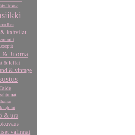
kka Helsinki
siikki
erto Rico
 & kahvilat
emontti
eseptit
 & Juoma
at & leffat
nd & vintage
sustus
Taide
pahtumat
Thaimaa
kkajutut
ö & ura
okuvaus
iset valinnat