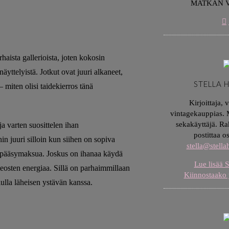
MATKAN 
haista gallerioista, joten kokosin
äyttelyistä. Jotkut ovat juuri alkaneet,
STELLA 
– miten olisi taidekierros tänä
Kirjoittaja, 
vintagekauppias. M
sekakäyttäjä. Ra
a varten suosittelen ihan
postittaa o
in juuri silloin kun siihen on sopiva
stella@stell
aa pääsymaksua. Joskus on ihanaa käydä
Lue lisää S
teosten energiaa. Sillä on parhaimmillaan
Kiinnostaako 
lulla läheisen ystävän kanssa.