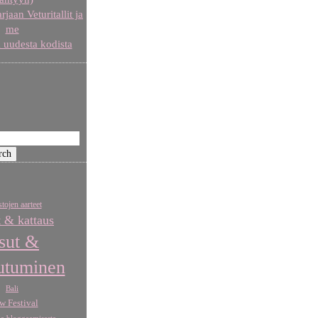
aan Veturitallit ja
me
 uudesta kodista
tojen aarteet
t & kattaus
sut &
utuminen
Bali
w Festival