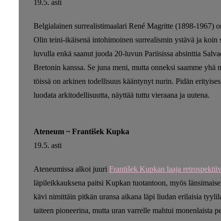
19.5. asti
Belgialainen surrealistimaalari René Magritte (1898-1967) 
Olin teini-ikäisenä intohimoinen surrealismin ystävä ja koin
luvulla enkä saanut juoda 20-luvun Pariisissa absinttia Salv
Bretonin kanssa. Se juna meni, mutta onneksi saamme yhä na
töissä on arkinen todellisuus kääntynyt nurin. Pidän erityises
luodata arkitodellisuutta, näyttää tuttu vieraana ja uutena.
Ateneum ~ František Kupka
19.5. asti
Ateneumissa alkoi juuri
František Kupkan laaja retrospektiiv
läpileikkauksena paitsi Kupkan tuotantoon, myös länsimaisen t
kävi nimittäin pitkän uransa aikana läpi liudan erilaisia tyyli
taiteen pioneerina, mutta uran varrelle mahtui monenlaista per