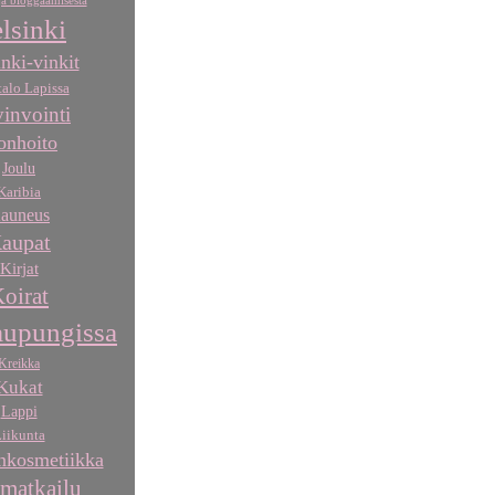
a bloggaamisesta
lsinki
nki-vinkit
talo Lapissa
invointi
onhoito
Joulu
Karibia
auneus
aupat
Kirjat
oirat
aupungissa
Kreikka
Kukat
Lappi
iikunta
kosmetiikka
matkailu