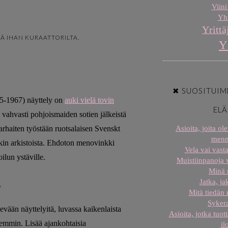
Viini
Yht
Yrittä
Ä IHAN KURAATTORILTA.
Y
✖ SUOSITUIM
885-1967) näyttely on
auki vielä tovin
EL
 vahvasti pohjoismaiden sotien jälkeistä
rhaiten työstään ruotsalaisen Svenskt
Asioita, joita o
menn
kin arkistoista. Ehdoton menovinkki
Vela vai vast
ilun ystäville.
Muistiinpanoja
Minä
Jatka, j
A
Mitä tiedän
Sykera
ään näyttelyitä, luvassa kaikenlaista
Asioita, jotka tuot
öhemmin. Lisää ajankohtaisia
il