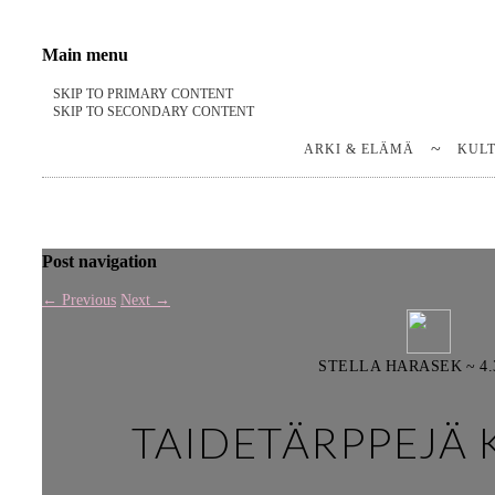
Stella Harasek & Jarno Jussila
Notes on a life
Main menu
SKIP TO PRIMARY CONTENT
SKIP TO SECONDARY CONTENT
ARKI & ELÄMÄ
KUL
Post navigation
←
Previous
Next
→
STELLA HARASEK
~
4.
TAIDETÄRPPEJÄ 