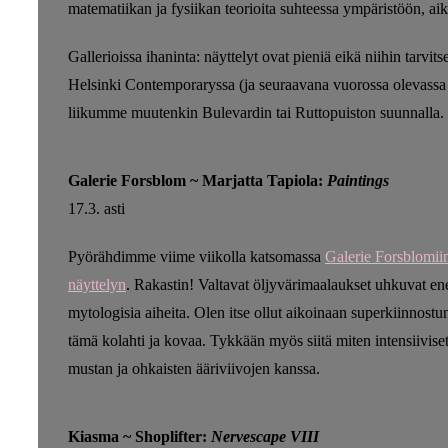
matematiikan ja fysiikan teorioita suhteessa ympäristöön, ai
Gallerioissa ihaninta: näyttelyt ovat pieniä eikä niihin tarvi
Helsinki Contemporaryssa (ja seuraavana vuorossa olevassa
liikumme muutenkin Bulevardin tai Ruttopuiston suunnalla.
Galerie Forsblom ~ Marjatta Tapiola:
Paintings
17.3. asti
Pyörähdimme viime viikolla katsomassa
Galerie Forsblomi
näyttelyn
. Rakastin! Valtavat öljyvärimaalaukset uhkuvat en
mytologisia aiheita. Olen itse ollut aikoinaan superkiinnostu
tämä kolahti ja kovaa. Tykkään myös siitä miten intensiivise
mustan ja ohkaisten ääriviivojen kanssa.
Kiasma ~ Shoplifter:
Nervescape VIII