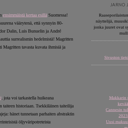
JARNO 
on
ensimmäistä kertaa esillä
Suomessa!
Raaseporilaistu
näyttelijä, muusik
 suurena väärytenä, että synnyin 80-
jonka juuret ovat 
ador Dalin, Luis Bunuelin ja André
mull
uttia surrealismin hedelmistä! Magritten
ti Magritten tavasta kuvata ihmisiä ja
Sivuston tiet
i
, jota voi tarkastella huikeana
Makkarin p
kevää
aiteen historiaan. Tsekkiläinen taiteilija
Cannesin tul
lajeja: hänet tunnetaan parhaiten abstraktin
2023 
inteisistä öljyväripotreteista
Uusi makuuh
m