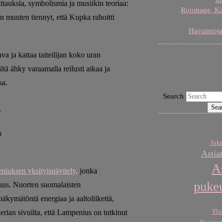
ittauksia, symbolismia ja musiikin teoriaa:
Roomage, Karj
En muuten tiennyt, että Kupka rahoitti
Havaintoja
va ja kattaa taiteilijan koko uran
tä ähky varaamalla reilusti aikaa ja
sa.
Search
A
s
Arkis
Astia
A
iuksen yksityisnäyttely,
jonka
puke
uus. Nuorten suomalaisten
äkymätöntä energiaa ja aaltoliikettä,
erian sivuilta, että Lampenius on tutkinut
Flo