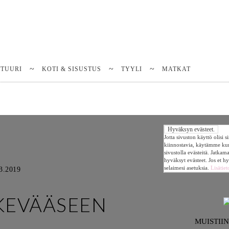
TTUURI
KOTI & SISUSTUS
TYYLI
MATKAT
Jotta sivuston käyttö olisi 
kiinnostavia, käytämme k
sivustolla evästeitä. Jatkam
hyväksyt evästeet. Jos et h
selaimesi asetuksia.
Lisätiet
3.2019
KEVÄÄSEEN
MUISTII