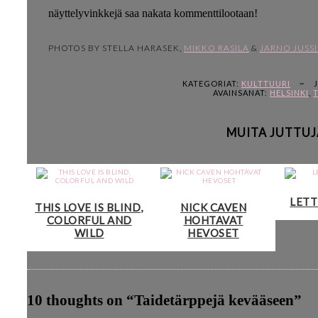
näyttelyvinkkejä saa nakata kommenttilootaan!
PHOTOS BY STELLA HARASEK,
MIKKO RASILA
&
JARNO JUSS
KATEGORIAT:
KULTTUURI
~
AVAINSANAT:
HELSINKI
,
T
MUITA JUTTUJ
LETT
THIS LOVE IS BLIND,
NICK CAVEN
COLORFUL AND
HOHTAVAT
WILD
HEVOSET
10 thoughts on “
Taidetärppejä kevääseen
”