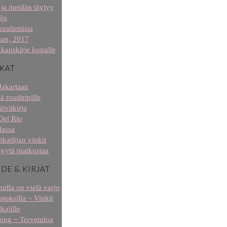
ja meidän täytyy
ös
kuulumisia
aan, 2017
kauskirje koiralle
KAT
Jakartaan
ä roadtripille
äiväkirja
Del Rio
lassa
tkailijan vinkit
syytä matkustaa
IDE & KIRJAT
ulla on vielä varjo
stoksilla ~ Vinkit
kajille
 long ~ Tervetuloa