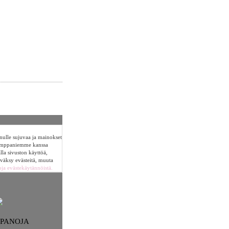
sinulle sujuvaa ja mainokset
umppaniemme kanssa
alla sivuston käyttöä,
yväksy evästeitä, muuta
oja evästekäytännöistä.
NPANOJA