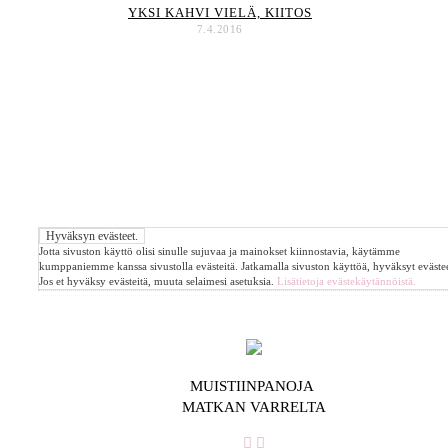
YKSI KAHVI VIELÄ, KIITOS
7.4.2016
Jotta sivuston käyttö olisi sinulle sujuvaa ja mainokset kiinnostavia, käytämme
kumppaniemme kanssa sivustolla evästeitä. Jatkamalla sivuston käyttöä, hyväksyt evästee
Jos et hyväksy evästeitä, muuta selaimesi asetuksia.
Lisätietoja evästekäytännöistä.
MUISTIINPANOJA
MATKAN VARRELTA