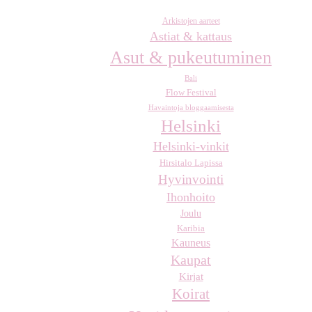
Arkistojen aarteet
Astiat & kattaus
Asut & pukeutuminen
Bali
Flow Festival
Havaintoja bloggaamisesta
Helsinki
Helsinki-vinkit
Hirsitalo Lapissa
Hyvinvointi
Ihonhoito
Joulu
Karibia
Kauneus
Kaupat
Kirjat
Koirat