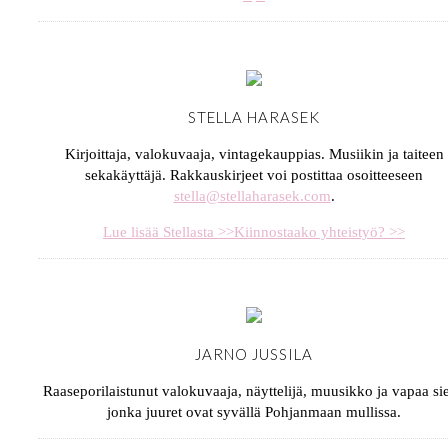
STELLA HARASEK
Kirjoittaja, valokuvaaja, vintagekauppias. Musiikin ja taiteen
sekakäyttäjä. Rakkauskirjeet voi postittaa osoitteeseen
stella@stellaharasek.com
.
Lue lisää Stellasta >>
Kiinnostaako yhteistyö? >>
JARNO JUSSILA
Raaseporilaistunut valokuvaaja, näyttelijä, muusikko ja vapaa sie
jonka juuret ovat syvällä Pohjanmaan mullissa.