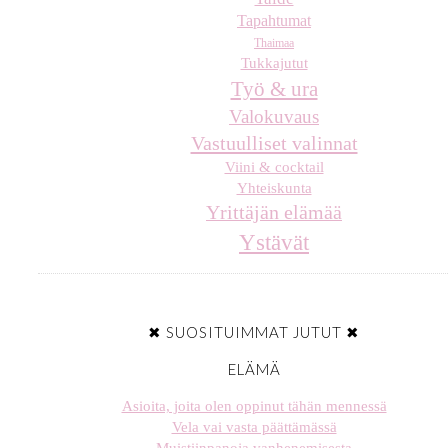
Tapahtumat
Thaimaa
Tukkajutut
Työ & ura
Valokuvaus
Vastuulliset valinnat
Viini & cocktail
Yhteiskunta
Yrittäjän elämää
Ystävät
✖ SUOSITUIMMAT JUTUT ✖
ELÄMÄ
Asioita, joita olen oppinut tähän mennessä
Vela vai vasta päättämässä