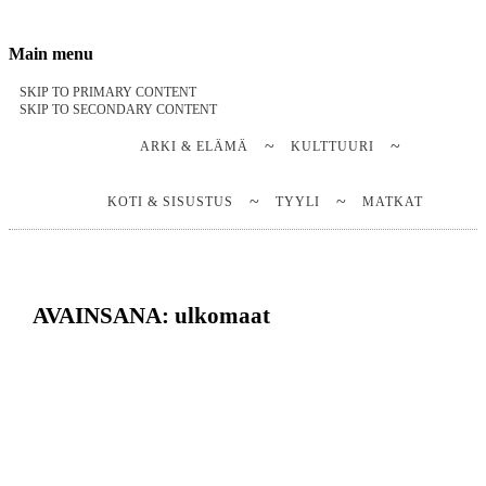
Stella Harasek & Jarno Jussila
Notes on a life
Main menu
SKIP TO PRIMARY CONTENT
SKIP TO SECONDARY CONTENT
ARKI & ELÄMÄ
KULTTUURI
KOTI & SISUSTUS
TYYLI
MATKAT
AVAINSANA:
ulkomaat