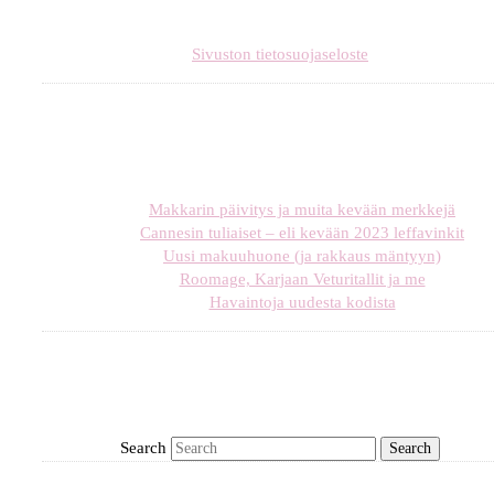
Sivuston tietosuojaseloste
Makkarin päivitys ja muita kevään merkkejä
Cannesin tuliaiset – eli kevään 2023 leffavinkit
Uusi makuuhuone (ja rakkaus mäntyyn)
Roomage, Karjaan Veturitallit ja me
Havaintoja uudesta kodista
Search