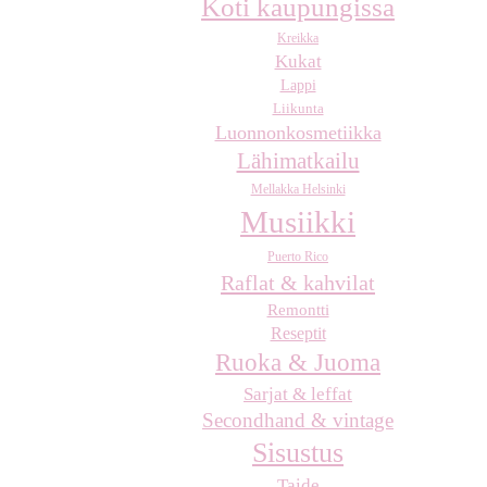
Koti kaupungissa
Kreikka
Kukat
Lappi
Liikunta
Luonnonkosmetiikka
Lähimatkailu
Mellakka Helsinki
Musiikki
Puerto Rico
Raflat & kahvilat
Remontti
Reseptit
Ruoka & Juoma
Sarjat & leffat
Secondhand & vintage
Sisustus
Taide