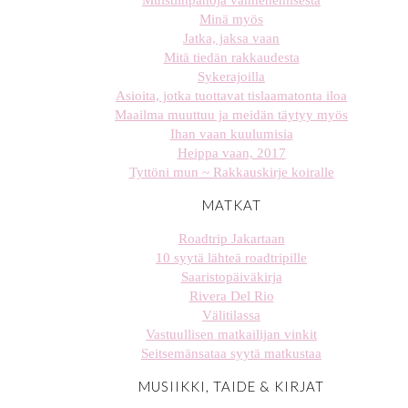
Muistiinpanoja vanhenemisesta
Minä myös
Jatka, jaksa vaan
Mitä tiedän rakkaudesta
Sykerajoilla
Asioita, jotka tuottavat tislaamatonta iloa
Maailma muuttuu ja meidän täytyy myös
Ihan vaan kuulumisia
Heippa vaan, 2017
Tyttöni mun ~ Rakkauskirje koiralle
MATKAT
Roadtrip Jakartaan
10 syytä lähteä roadtripille
Saaristopäiväkirja
Rivera Del Rio
Välitilassa
Vastuullisen matkailijan vinkit
Seitsemänsataa syytä matkustaa
MUSIIKKI, TAIDE & KIRJAT