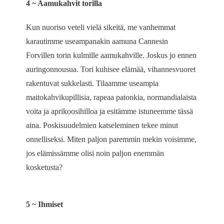
4 ~ Aamukahvit torilla
Kun nuoriso veteli vielä sikeitä, me vanhemmat
karautimme useampanakin aamuna Cannesin
Forvillen torin kulmille aamukahville. Joskus jo ennen
auringonnousua. Tori kuhisee elämää, vihannesvuoret
rakentuvat sukkelasti. Tilaamme useampia
maitokahvikupillisia, rapeaa patonkia, normandialaista
voita ja aprikoosihilloa ja esitämme istuneemme tässä
aina. Poskisuudelmien katseleminen tekee minut
onnelliseksi. Miten paljon paremmin mekin voisimme,
jos elämissämme olisi noin paljon enemmän
kosketusta?
5 ~ Ihmiset