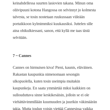
keinahdellessa suurten lasiovien takana. Minun oma
oliivipuuni kotona Hangossa on selvinnyt jo kolmesta
talvesta, se tosin nostetaan ruukussaan viileään
portaikkoon kylmimmiksi kuukausiksi. Juttelen sille
aina ohikulkiessani, sanon, että kyllä me taas tästä
selvitään.
7 ~ Cannes
Cannes on hirmuisen kiva! Pieni, kaunis, eläväinen.
Rakastan kaupunkia nimenomaan sesongin
ulkopuolella, kuten tosin useimpia muitakin
kaupunkeja. En saata ymmärtää miksi kaikkien on
sullouduttava sinne keskikesäisin, jolloin se ei ole
viehättävimmillään kuumuuden ja juurikin väkimäärän
takia. Mutta joulun voisin viettää Cannesissa vaikka