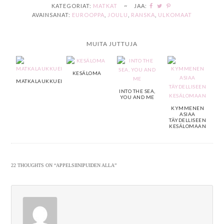
KATEGORIAT:
MATKAT
~
JAA:
AVAINSANAT:
EUROOPPA
,
JOULU
,
RANSKA
,
ULKOMAAT
MUITA JUTTUJA
KESÄLOMA
MATKALAUKKUELÄMÄÄ
INTO THE SEA,
YOU AND ME
KYMMENEN
ASIAA
TÄYDELLISEEN
KESÄLOMAAN
22 THOUGHTS ON “
APPELSIINIPUIDEN ALLA
”