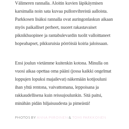
Välimeren rannalla. Aloitin kuvien läpikäymisen
karsimalla noin sata kuvaa pullonvihreistä aalloista.
Parkkosen lisäksi rannalla ovat auringonlaskun aikaan
myös paikalliset perheet, nuoret rakastavaiset
piknikhuopinee ja rantabulevardin tuolit valloittaneet
hopeahapset, pikkuruisia pörröisiä koiria jaloissaan.
Ensi joulun vietämme kuitenkin kotona. Minulla on
vuosi aikaa opettaa oma pääni (jossa kaikki ongelmat
loppujen lopuksi majailevat) näkemään kotijouluni
ihan yhtä rentona, vaivattomana, leppoisana ja
rakkaudellisena kuin reissujoulunkin. Sitä paitsi,
minähän pidän hiljaisuudesta ja pimeästä!
PHOTOS BY
ANNA PIIROINEN
&
TOMI PARKKONEN