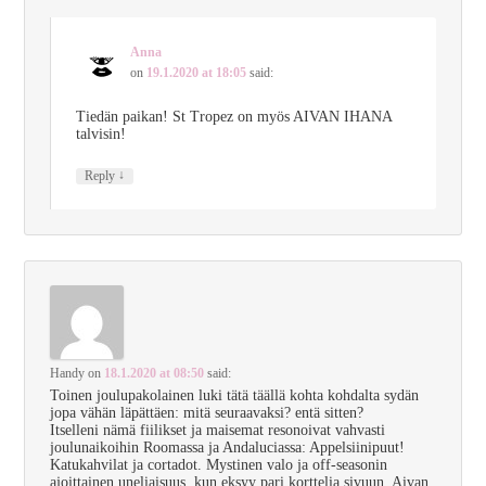
Anna
on
19.1.2020 at 18:05
said:
Tiedän paikan! St Tropez on myös AIVAN IHANA
talvisin!
↓
Reply
Handy
on
18.1.2020 at 08:50
said:
Toinen joulupakolainen luki tätä täällä kohta kohdalta sydän
jopa vähän läpättäen: mitä seuraavaksi? entä sitten?
Itselleni nämä fiilikset ja maisemat resonoivat vahvasti
joulunaikoihin Roomassa ja Andaluciassa: Appelsiinipuut!
Katukahvilat ja cortadot. Mystinen valo ja off-seasonin
ajoittainen uneliaisuus, kun eksyy pari korttelia sivuun. Aivan