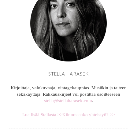
STELLA HARASEK
Kirjoittaja, valokuvaaja, vintagekauppias. Musiikin ja taiteen
sekakäyttäjä. Rakkauskirjeet voi postittaa osoitteeseen
stella@stellaharasek.com
.
Lue lisää Stellasta >>
Kiinnostaako yhteistyö? >>