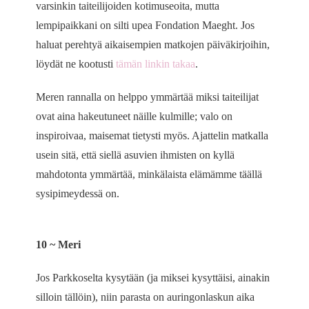
varsinkin taiteilijoiden kotimuseoita, mutta
lempipaikkani on silti upea Fondation Maeght. Jos
haluat perehtyä aikaisempien matkojen päiväkirjoihin,
löydät ne kootusti
tämän linkin takaa
.
Meren rannalla on helppo ymmärtää miksi taiteilijat
ovat aina hakeutuneet näille kulmille; valo on
inspiroivaa, maisemat tietysti myös. Ajattelin matkalla
usein sitä, että siellä asuvien ihmisten on kyllä
mahdotonta ymmärtää, minkälaista elämämme täällä
sysipimeydessä on.
10 ~ Meri
Jos Parkkoselta kysytään (ja miksei kysyttäisi, ainakin
silloin tällöin), niin parasta on auringonlaskun aika