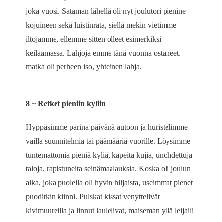
joka vuosi. Sataman lähellä oli nyt joulutori pienine
kojuineen sekä luistinrata, siellä mekin vietimme
iltojamme, ellemme sitten olleet esimerkiksi
keilaamassa. Lahjoja emme tänä vuonna ostaneet,
matka oli perheen iso, yhteinen lahja.
8 ~ Retket pieniin kyliin
Hyppäsimme parina päivänä autoon ja huristelimme
vailla suunnitelmia tai päämääriä vuorille. Löysimme
tuntemattomia pieniä kyliä, kapeita kujia, unohdettuja
taloja, rapistuneita seinämaalauksia. Koska oli joulun
aika, joka puolella oli hyvin hiljaista, useimmat pienet
puoditkin kiinni. Pulskat kissat venyttelivät
kivimuureilla ja linnut laulelivat, maiseman yllä leijaili