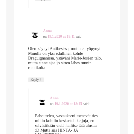
Anna
on
19.1.2020 at 18:11
said:
Olen käynyt Antibesissa, mutta en yöpynyt.
Minulla on yksi edullinen kohde
Draguignanissa, ystäväni Marie-Joséen talo,
mutta sinne ajaa jo sitten lähes tunnin
rannikolta.
↓
Reply
Anna
on
19.1.2020 at 18:15
said:
Pahoittelen, vastaukseni menevät ties
mihin kohtiin keskusteluketjuja, en
selvästikään vielä hallitse tätä alustaa
:D Mutta siis HINTA- JA