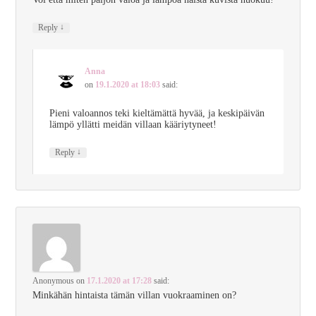
↓
Reply
Anna
on
19.1.2020 at 18:03
said:
Pieni valoannos teki kieltämättä hyvää, ja keskipäivän
lämpö yllätti meidän villaan kääriytyneet!
↓
Reply
Anonymous
on
17.1.2020 at 17:28
said:
Minkähän hintaista tämän villan vuokraaminen on?