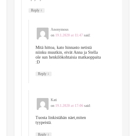
↓
Reply
Anonymous
on
19.1.2020 at 11:47
said:
Mitä hittoa, kato hinnasto netistä
niinku muutkin, eivät Anna ja Stella
ole sun henkilökohtaisia matkaoppaita
:D
↓
Reply
Kati
on
19.1.2020 at 17:06
said:
Tuosta linkistähän näet,miten
tyypeistä.
↓
Reply