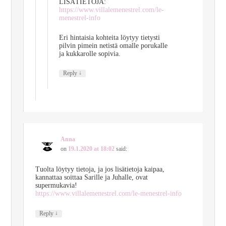
LISÄTIETOJA:
https://www.villalemenestrel.com/le-
menestrel-info
Eri hintaisia kohteita löytyy tietysti
pilvin pimein netistä omalle porukalle
ja kukkarolle sopivia.
↓
Reply
Anna
on
19.1.2020 at 18:02
said:
Tuolta löytyy tietoja, ja jos lisätietoja kaipaa,
kannattaa soittaa Sarille ja Juhalle, ovat
supermukavia!
https://www.villalemenestrel.com/le-menestrel-info
↓
Reply