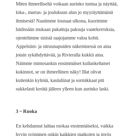
Miten ihmeelliseltä voikaan aurinko tuntua ja näyttää,
loka-, marras- ja joulukuun alun jo myyräyttämästä
ihmisestä! Nautimme lounaat ulkona, kuorimme
hädissään mukaan pakattuja paksuja vaatekerroksia,
ojentelimme sinisiä raajojamme valoa kohti.
Appelsiini- ja sitruunapuiden näkemisessä on aina
jotain sykähdyttävää, ja Rivieralla kukkii aina.
Näimme mimosankin ensimmäiset kullankeltaiset
kukinnot, se on ihmeellinen näky! Illat olivat
kuitenkin kylmiä, kaulaliinat ja sormikkaat piti
sukkelasti kerätä jälleen ylleen kun aurinko laski.
3 ~ Ruoka
En kehdannut laittaa ruokaa ensimmäiseksi, vaikka
hyvin syöminen onkin kaikkien matkojen ja myös