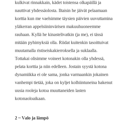
kulkivat rinnakkain, kädet toistensa olkapäillä ja
nauttivat yhdessäolosta. Iltaisin he jäivät pelaamaan
korttia kun me vaelsimme täysien päivien uuvuttamina
yläkerran appelsiininvärisen makuuhuoneemme
rauhaan. Kyllä he kinastelivatkin (ja me), ei tässä
mitään pyhimyksiä olla. Riidat kuitenkin tasoittuivat
muutamalla ristiseiskakierroksella ja suklaalla.
Tottakai olisimme voineet kotonakin olla yhdessä,
pelata korttia ja niin edelleen. Jostain syystä kotona
dynamiikka ei ole sama, jonka varmaankin jokainen
vanhempi tietää, joka on kyljet kolhiintuneina hakenut
uusia rooleja kotoa muuttaneiden lasten
kotonaoloaikaan.
2 ~ Valo ja lämpö