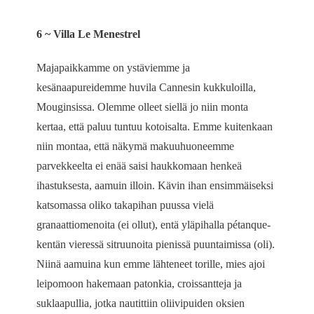
6 ~ Villa Le Menestrel
Majapaikkamme on ystäviemme ja
kesänaapureidemme huvila Cannesin kukkuloilla,
Mouginsissa. Olemme olleet siellä jo niin monta
kertaa, että paluu tuntuu kotoisalta. Emme kuitenkaan
niin montaa, että näkymä makuuhuoneemme
parvekkeelta ei enää saisi haukkomaan henkeä
ihastuksesta, aamuin illoin. Kävin ihan ensimmäiseksi
katsomassa oliko takapihan puussa vielä
granaattiomenoita (ei ollut), entä yläpihalla pétanque-
kentän vieressä sitruunoita pienissä puuntaimissa (oli).
Niinä aamuina kun emme lähteneet torille, mies ajoi
leipomoon hakemaan patonkia, croissantteja ja
suklaapullia, jotka nautittiin oliivipuiden oksien