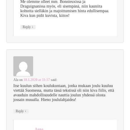
Me olemme olleet mm. Bonnieuxissa ja
Draguignanissa myös, eli sisempänä, niin kauniita
kohteita sielläkin ja majoittumisen hinta edullisempaa.
Kiva kun pidit kuvista, kiitos!
↓
Reply
Ala
on
18.1.2020 at 11:57
said:
Itse kuulun siihen koulukuntaan, jonka mukaan joulu kuuluu
viettää Suomessa, mutta tässä tekstissä oli niin kiva fiilis, että
avauduin mahdollisuudelle nauttia joulun yhdessä olosta
jossain muualla. Hieno joululahjaidea!
↓
Reply
Anna