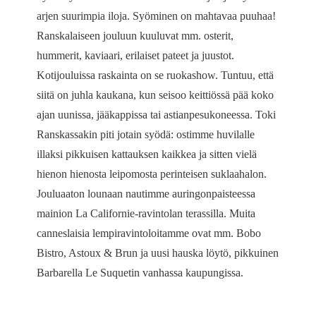
arjen suurimpia iloja. Syöminen on mahtavaa puuhaa!
Ranskalaiseen jouluun kuuluvat mm. osterit,
hummerit, kaviaari, erilaiset pateet ja juustot.
Kotijouluissa raskainta on se ruokashow. Tuntuu, että
siitä on juhla kaukana, kun seisoo keittiössä pää koko
ajan uunissa, jääkappissa tai astianpesukoneessa. Toki
Ranskassakin piti jotain syödä: ostimme huvilalle
illaksi pikkuisen kattauksen kaikkea ja sitten vielä
hienon hienosta leipomosta perinteisen suklaahalon.
Jouluaaton lounaan nautimme auringonpaisteessa
mainion La Californie-ravintolan terassilla. Muita
canneslaisia lempiravintoloitamme ovat mm. Bobo
Bistro, Astoux & Brun ja uusi hauska löytö, pikkuinen
Barbarella Le Suquetin vanhassa kaupungissa.