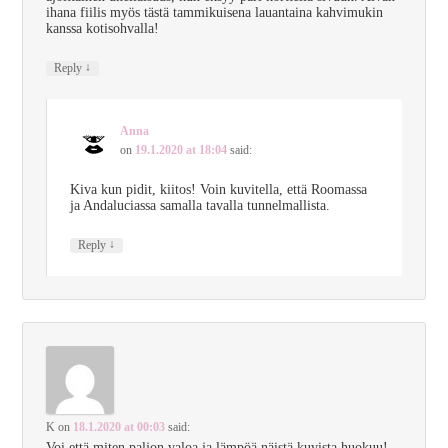
ihana fiilis myös tästä tammikuisena lauantaina kahvimukin
kanssa kotisohvalla!
↓
Reply
Anna
on
19.1.2020 at 18:04
said:
Kiva kun pidit, kiitos! Voin kuvitella, että Roomassa
ja Andaluciassa samalla tavalla tunnelmallista.
↓
Reply
K
on
18.1.2020 at 00:03
said:
Voi että miten paljon valoa ja lämpöä näistä kuvista huokuu!