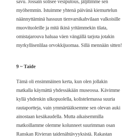
savu. Jossain solisee vesiputous, jäljitimme sen
myöhemmin. Istuimme yhtenä päivänä kiemurtelun
näännyttäminä hassuun tienvarsikahvilaan valkoisille
muovituoleille ja mitä ikinä yritämmekin tilata,
omistajarouva haluaa väen vängällä tarjota jotakin
myrkyllisenlilaa orvokkijuomaa. Sillä mennään sitten!
9 ~ Taide
Tämä oli ensimmäinen kerta, kun olen jollakin
matkalla käymättä yhdessäkään museossa. Kävimme
kyllä yhdenkin ulkopuolella, kolistelemassa suuria
rautaportteja, vain ymmärtääksemme sen olevan auki
ainostaan kesäkaudella. Mutta aikaisemmilla
matkoillamme olemme kolunneet suurimman osan
Ranskan Rivieran taidenähtävyyksistä. Rakastan