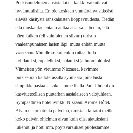
Poskisuudelmien ansiota tai ei, kaikki vaikuttavat
hyväntuulisilta. En ole koskaan ymmärtänyt sitkeästi
elävää käsitystä ranskalaisten koppavuudesta. Tiedän,
että ranskankielentaito auttaa asiassa ja tiedän, että
näen kaiken (eli vain pienen siivun) turistin
vaaleanpunaisten lasien läpi, mutta enhän muuta
voisikaan. Minulle se kuitenkin riittää, tulla
kohdatuksi, rupatelluksi, halatuksi ja huomioiduksi.
Viimeisen yön vietimme Nizzassa, kävimme
pursiseuran kattoterassilla syömässä jumalaista
simpukkapastaa ja sukelsimme illalla Park Phoenixin
kasvitieteellisen puutarhan aasialaiseen valojuhlaan.
Sympaattinen hotellivinkki Nizzaan: Arome Hôtel.
Aivan uskomatonta palvelua, omistaja kuratoi meille
koko päivän ohjelman aivan kuin olisi ajatuksiani
lukenut, ja hoiti mm. pöytävaraukset puolestamme!