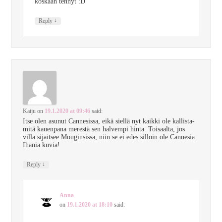
koskaan tehnyt :D
↓
Reply
Katju
on
19.1.2020 at 09:46
said:
Itse olen asunut Cannesissa, eikä siellä nyt kaikki ole kallista-
mitä kauenpana merestä sen halvempi hinta. Toisaalta, jos
villa sijaitsee Mouginsissa, niin se ei edes silloin ole Cannesia.
Ihania kuvia!
↓
Reply
Anna
on
19.1.2020 at 18:10
said: