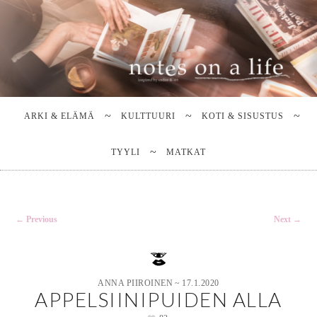
Stella Harasek & Jarno Jussila
Notes on a life
Main
SKIP
SKIP
TO
TO
menu
ARKI & ELÄMÄ
KULTTUURI
KOTI & SISUSTUS
PRIMARY
SECONDARY
CONTENT
CONTENT
TYYLI
MATKAT
Post
←
Previous
Next
→
navigation
ANNA PIIROINEN
~
17.1.2020
APPELSIINIPUIDEN ALLA