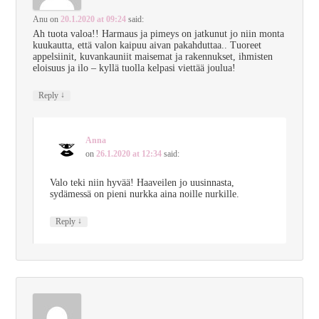
Anu
on
20.1.2020 at 09:24
said:
Ah tuota valoa!! Harmaus ja pimeys on jatkunut jo niin monta
kuukautta, että valon kaipuu aivan pakahduttaa.. Tuoreet
appelsiinit, kuvankauniit maisemat ja rakennukset, ihmisten
eloisuus ja ilo – kyllä tuolla kelpasi viettää joulua!
↓
Reply
Anna
on
26.1.2020 at 12:34
said:
Valo teki niin hyvää! Haaveilen jo uusinnasta,
sydämessä on pieni nurkka aina noille nurkille.
↓
Reply