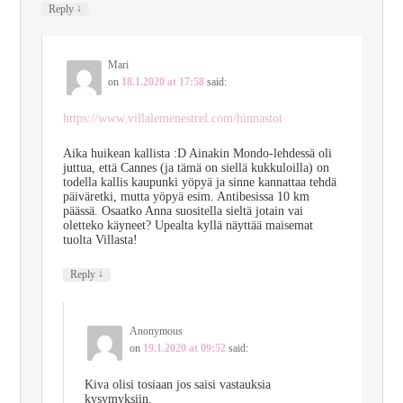
↓
Reply
Mari
on
18.1.2020 at 17:58
said:
https://www.villalemenestrel.com/hinnastot
Aika huikean kallista :D Ainakin Mondo-lehdessä oli
juttua, että Cannes (ja tämä on siellä kukkuloilla) on
todella kallis kaupunki yöpyä ja sinne kannattaa tehdä
päiväretki, mutta yöpyä esim. Antibesissa 10 km
päässä. Osaatko Anna suositella sieltä jotain vai
oletteko käyneet? Upealta kyllä näyttää maisemat
tuolta Villasta!
↓
Reply
Anonymous
on
19.1.2020 at 09:52
said:
Kiva olisi tosiaan jos saisi vastauksia
kysymyksiin.