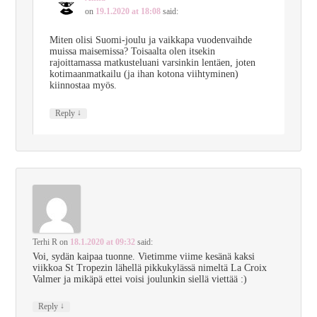
on
19.1.2020 at 18:08
said:
Miten olisi Suomi-joulu ja vaikkapa vuodenvaihde
muissa maisemissa? Toisaalta olen itsekin
rajoittamassa matkusteluani varsinkin lentäen, joten
kotimaanmatkailu (ja ihan kotona viihtyminen)
kiinnostaa myös.
↓
Reply
Terhi R
on
18.1.2020 at 09:32
said:
Voi, sydän kaipaa tuonne. Vietimme viime kesänä kaksi
viikkoa St Tropezin lähellä pikkukylässä nimeltä La Croix
Valmer ja mikäpä ettei voisi joulunkin siellä viettää :)
↓
Reply