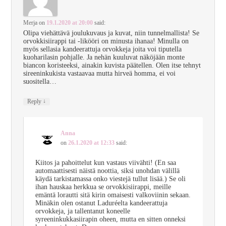
Merja
on
19.1.2020 at 20:00
said:
Olipa viehättävä joulukuvaus ja kuvat, niin tunnelmallista! Se
orvokkisiirappi tai -likööri on minusta ihanaa! Minulla on
myös sellasia kandeerattuja orvokkeja joita voi tiputella
kuoharilasin pohjalle. Ja nehän kuuluvat näköjään monte
biancon koristeeksi, ainakin kuvista päätellen. Olen itse tehnyt
sireeninkukista vastaavaa mutta hirveä homma, ei voi
suositella…
↓
Reply
Anna
on
26.1.2020 at 12:33
said:
Kiitos ja pahoittelut kun vastaus viivähti! (En saa
automaattisesti näistä noottia, siksi unohdan välillä
käydä tarkistamassa onko viestejä tullut lisää.) Se oli
ihan hauskaa herkkua se orvokkisiirappi, meille
emäntä lorautti sitä kirin omaisesti valkoviinin sekaan.
Minäkin olen ostanut Laduréelta kandeerattuja
orvokkeja, ja tallentanut koneelle
syreeninkukkasiirapin oheen, mutta en sitten onneksi