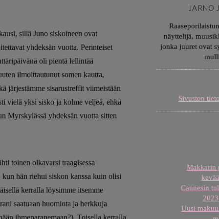
JARNO 
Raaseporilaistu
si, sillä Juno siskoineen ovat
näyttelijä, muusik
jonka juuret ovat 
tettavat yhdeksän vuotta. Perinteiset
mull
täripäivänä oli pientä lellintää
muuten ilmoittautunut somen kautta,
 järjestämme sisarustreffit viimeistään
Sivuston tiet
ti vielä yksi sisko ja kolme veljeä, ehkä
maan Myrskylässä yhdeksän vuotta sitten
ähti toinen olkavarsi traagisessa
Makkarin p
kun hän riehui siskon kanssa kuin olisi
kevää
Cannesin tul
mäisellä kerralla löysimme itsemme
2023 
arani saatuaan huomiota ja herkkuja
Uusi makuuh
nnään ihmeparanemaan?). Toisella kerralla
m