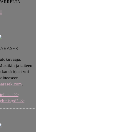
VARRELTA
HARASEK
valokuvaaja,
usiikin ja taiteen
kkauskirjeet voi
soitteeseen
aharasek.com
.
tellasta >>
yhteistyö? >>