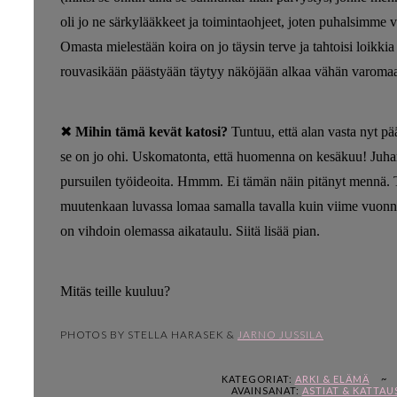
oli jo ne särkylääkkeet ja toimintaohjeet, joten puhalsimme
Omasta mielestään koira on jo täysin terve ja tahtoisi loikki
rouvasikään päästyään täytyy näköjään alkaa vähän varoma
✖
Mihin tämä kevät katosi?
Tuntuu, että alan vasta nyt p
se on jo ohi. Uskomatonta, että huomenna on kesäkuu! Juh
pursuilen työideoita. Hmmm. Ei tämän näin pitänyt mennä. To
muutenkaan luvassa lomaa samalla tavalla kuin viime vuonna m
on vihdoin olemassa aikataulu. Siitä lisää pian.
Mitäs teille kuuluu?
PHOTOS BY STELLA HARASEK &
JARNO JUSSILA
KATEGORIAT:
ARKI & ELÄMÄ
~
AVAINSANAT:
ASTIAT & KATTAU