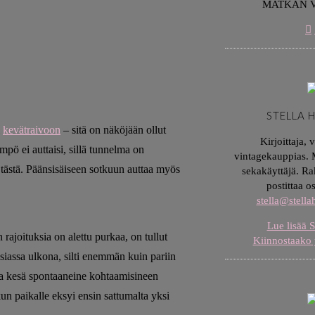
MATKAN 
STELLA 
i
kevätraivoon
– sitä on näköjään ollut
Kirjoittaja, 
mpö ei auttaisi, sillä tunnelma on
vintagekauppias. M
tästä. Päänsisäiseen sotkuun auttaa myös
sekakäyttäjä. Ra
postittaa o
stella@stell
Lue lisää S
rajoituksia on alettu purkaa, on tullut
Kiinnostaako 
asiassa ulkona, silti enemmän kuin pariin
a kesä spontaaneine kohtaamisineen
un paikalle eksyi ensin sattumalta yksi