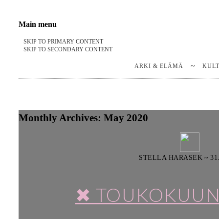
Stella Harasek & Jarno Jussila
Notes on a life
Main menu
SKIP TO PRIMARY CONTENT
SKIP TO SECONDARY CONTENT
ARKI & ELÄMÄ
KUL
Monthly Archives:
May 2020
STELLA HARASEK
~
31
✖ TOUKOKUUN