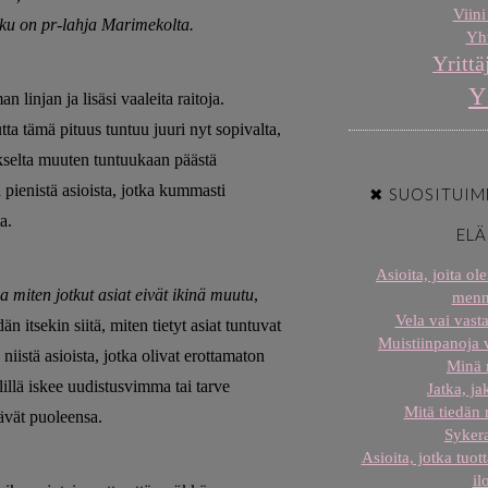
Viini
ukku on pr-lahja Marimekolta.
Yht
Yrittä
Y
 linjan ja lisäsi vaaleita raitoja.
ta tämä pituus tuntuu juuri nyt sopivalta,
kselta muuten tuntuukaan päästä
 pienistä asioista, jotka kummasti
✖ SUOSITUIM
a.
EL
Asioita, joita o
a miten jotkut asiat eivät ikinä muutu
,
menn
Vela vai vast
n itsekin siitä, miten tietyt asiat tuntuvat
Muistiinpanoja
istä asioista, jotka olivat erottamaton
Minä
lillä iskee uudistusvimma tai tarve
Jatka, j
Mitä tiedän
ävät puoleensa.
Sykera
Asioita, jotka tuot
il