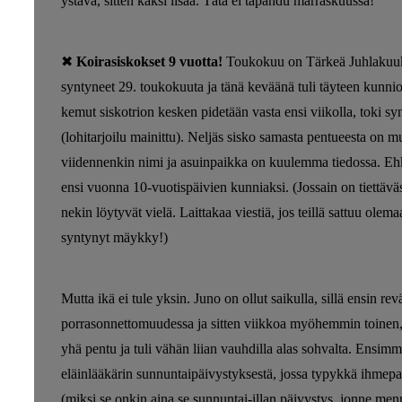
ystävä, sitten kaksi lisää. Tätä ei tapahdu marraskuussa!
✖
Koirasiskokset 9 vuotta!
Toukokuu on Tärkeä Juhlakuukau
syntyneet 29. toukokuuta ja tänä keväänä tuli täyteen kunnioi
kemut siskotrion kesken pidetään vasta ensi viikolla, toki synt
(lohitarjoilu mainittu). Neljäs sisko samasta pentueesta on 
viidennenkin nimi ja asuinpaikka on kuulemma tiedossa. Ehkä
ensi vuonna 10-vuotispäivien kunniaksi. (Jossain on tiettäväs
nekin löytyvät vielä. Laittakaa viestiä, jos teillä sattuu ole
syntynyt mäykky!)
Mutta ikä ei tule yksin. Juno on ollut saikulla, sillä ensin rev
porrasonnettomuudessa ja sitten viikkoa myöhemmin toinen, 
yhä pentu ja tuli vähän liian vauhdilla alas sohvalta. Ensim
eläinlääkärin sunnuntaipäivystyksestä, jossa typykkä ihmep
(miksi se onkin aina se sunnuntai-illan päivystys, jonne me