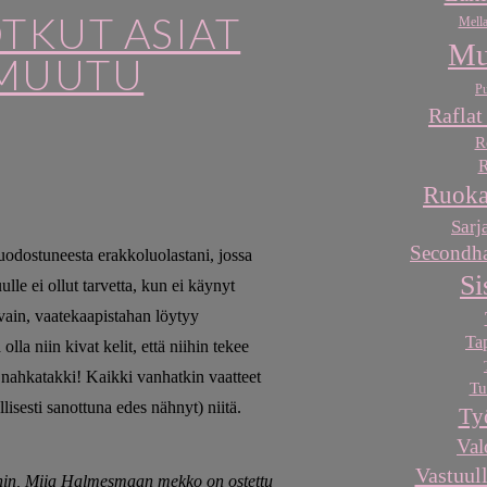
TKUT ASIAT
Mella
Mu
 MUUTU
Pu
Raflat
R
R
Ruoka
Sarj
Secondha
uodostuneesta erakkoluolastani, jossa
Si
ulle ei ollut tarvetta, kun ei käynyt
vain, vaatekaapistahan löytyy
Ta
lla niin kivat kelit, että niihin tekee
nahkatakki! Kaikki vanhatkin vaatteet
Tu
llisesti sanottuna edes nähnyt) niitä.
Ty
Val
Vastuull
anin, Miia Halmesmaan mekko on ostettu