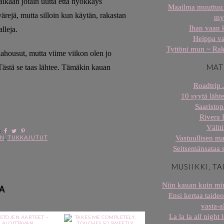
ikaan jotain uutta että nyökkäys
Maailma muuttuu 
rejä, mutta silloin kun käytän, rakastan
my
Ihan vaan 
lleja.
Heippa v
Tyttöni mun ~ Rak
kahousut, mutta viime viikon olen jo
MAT
. Tästä se taas lähtee. Tämäkin kauan
Roadtrip 
10 syytä lähte
Saaristop
Rivera 
Väliti
:
EN
,
TUKKAJUTUT
Vastuullisen ma
Seitsemänsataa 
MUSIIKKI, TA
Niin kauan kuin min
A
Ensi kertaa taideo
vasta-al
La la la all night