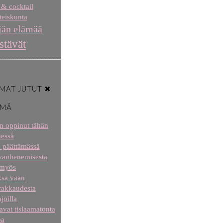
 & cocktail
eiskunta
jän elämää
stävät
MAT JUTUT ✖
ÄMÄ
len oppinut tähän
essä
a päättämässä
 vanhenemisesta
 myös
aksa vaan
 rakkaudesta
joilla
tavat tislaamatonta
oa