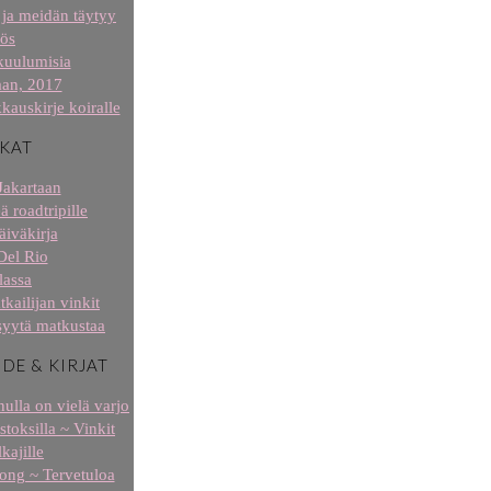
ja meidän täytyy
ös
kuulumisia
aan, 2017
kauskirje koiralle
KAT
Jakartaan
ä roadtripille
äiväkirja
Del Rio
lassa
tkailijan vinkit
syytä matkustaa
IDE & KIRJAT
ulla on vielä varjo
stoksilla ~ Vinkit
kajille
 long ~ Tervetuloa