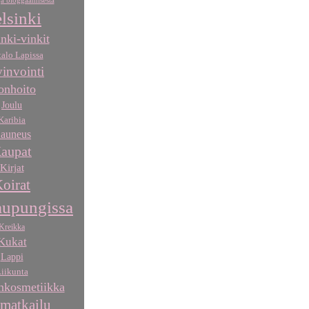
a bloggaamisesta
lsinki
nki-vinkit
talo Lapissa
invointi
onhoito
Joulu
Karibia
auneus
aupat
Kirjat
oirat
aupungissa
Kreikka
Kukat
Lappi
iikunta
kosmetiikka
matkailu