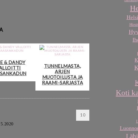
Havaintoj
He
Helsi
Hirsi
A
Hyv
Ih
K
NE & DANDY
TUNNELMASTA,
K
ALLOITTI
ARJEN
ASANKADUN
MUOTOILUSTA JA
K
RAAMI-SARJASTA
Koti k
10
L
.5.2020
Luonnon
Lähi