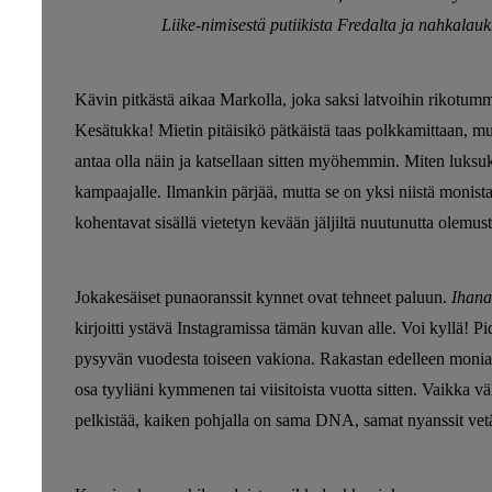
Liike-nimisestä putiikista Fredalta ja nahkala
Kävin pitkästä aikaa Markolla, joka saksi latvoihin rikotumman
Kesätukka! Mietin pitäisikö pätkäistä taas polkkamittaan, mut
antaa olla näin ja katsellaan sitten myöhemmin. Miten luksu
kampaajalle. Ilmankin pärjää, mutta se on yksi niistä monista
kohentavat sisällä vietetyn kevään jäljiltä nuutunutta olemust
Jokakesäiset punaoranssit kynnet ovat tehneet paluun.
Ihana
kirjoitti ystävä Instagramissa tämän kuvan alle. Voi kyllä! Pidä
pysyvän vuodesta toiseen vakiona. Rakastan edelleen monia ni
osa tyyliäni kymmenen tai viisitoista vuotta sitten. Vaikka vä
pelkistää, kaiken pohjalla on sama DNA, samat nyanssit vet