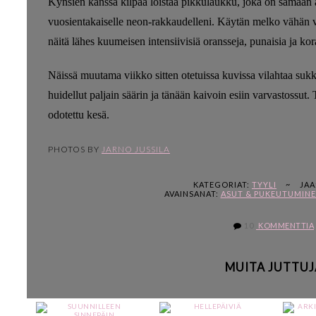
Kynsien kanssa kilpaa loistaa pikkulaukku, joka on samaan a
vuosientakaiselle neon-rakkaudelleni. Käytän melko vähän vä
näitä lähes kuumeisen intensiivisiä oransseja, punaisia ja kora
Näissä muutama viikko sitten otetuissa kuvissa vilahtaa suk
huidellut paljain säärin ja tänään kaivoin esiin varvastossut
odotettu kesä.
PHOTOS BY
JARNO JUSSILA
KATEGORIAT:
TYYLI
~
JAA
AVAINSANAT:
ASUT & PUKEUTUMIN
10
KOMMENTTIA
MUITA JUTTUJ