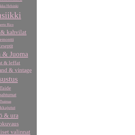
kka Helsinki
siikki
erto Rico
 & kahvilat
emontti
eseptit
 & Juoma
at & leffat
nd & vintage
sustus
Taide
pahtumat
Thaimaa
kkajutut
ö & ura
okuvaus
iset valinnat