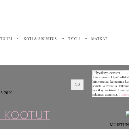
TTUURI
KOTI & SISUSTUS
TYYLI
MATKAT
Jotta sivuston käyttö olisi 
kiinnostavia, käytämme k
10
sivustolla evästeitä. Jatkam
hyväksyt evästeet. Jos et h
.5.2020
selaimesi asetuksia.
Lisätiet
 KOOTUT
MUISTII