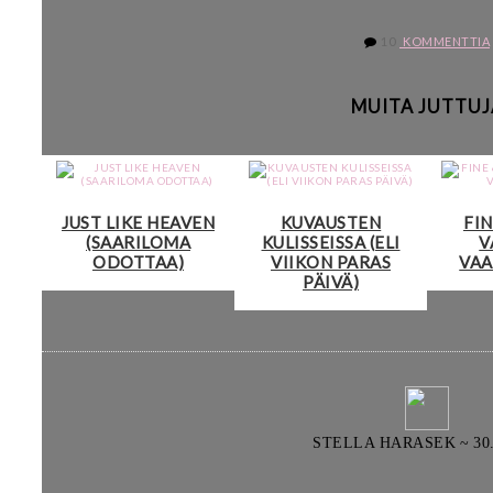
10
KOMMENTTIA
MUITA JUTTUJ
JUST LIKE HEAVEN
KUVAUSTEN
FI
(SAARILOMA
KULISSEISSA (ELI
V
ODOTTAA)
VIIKON PARAS
VA
PÄIVÄ)
STELLA HARASEK
~
30