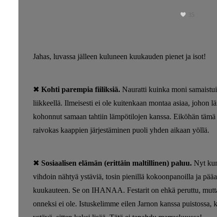
35
Jahas, luvassa jälleen kuluneen kuukauden pienet ja isot!
✖
Kohti parempia fiiliksiä.
Nauratti kuinka moni samaistu
liikkeellä. Ilmeisesti ei ole kuitenkaan montaa asiaa, johon lä
kohonnut samaan tahtiin lämpötilojen kanssa. Eiköhän tämä 
raivokas kaappien järjestäminen puoli yhden aikaan yöllä.
✖
Sosiaalisen elämän (erittäin maltillinen) paluu.
Nyt kun 
vihdoin nähtyä ystäviä, tosin pienillä kokoonpanoilla ja pää
kuukauteen. Se on IHANAA. Festarit on ehkä peruttu, mutt
onneksi ei ole. Istuskelimme eilen Jarnon kanssa puistossa, k