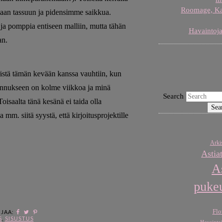
Roomage, Karj
 vaan tassuun ja pidensimme saikkua.
a ja pomppia entiseen malliin, mutta tähän
Havaintoja
an.
äästä tämän kevään kanssa vauhtiin, kun
annukseen on kolme viikkoa ja minä
Search
isaalta tänä kesänä ei taida olla
m. siitä syystä, että kirjoitusprojektille
Arkis
Astia
A
puke
Flo
JAA:
S
,
SISUSTUS