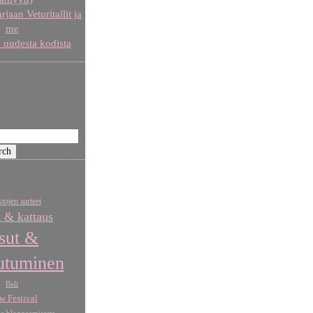
aan Veturitallit ja
me
 uudesta kodista
tojen aarteet
t & kattaus
sut &
utuminen
Bali
w Festival