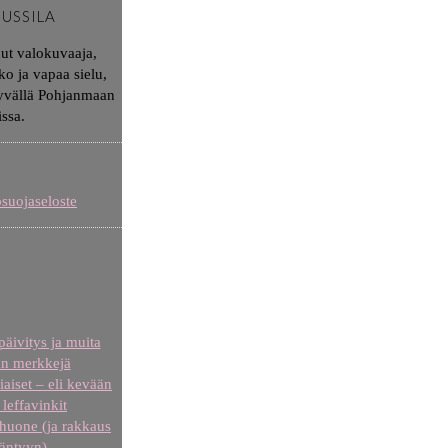
JUSSILA
nut valokuvaaja,
ko ja vapaa sielu,
syvällä Pohjanmaan
issa.
osuojaseloste
äivitys ja muita
n merkkejä
iaiset – eli kevään
leffavinkit
uone (ja rakkaus
äntyyn)