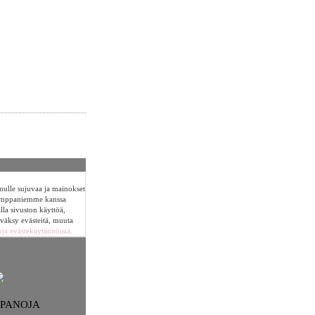
sinulle sujuvaa ja mainokset
umppaniemme kanssa
alla sivuston käyttöä,
yväksy evästeitä, muuta
oja evästekäytännöistä.
NPANOJA