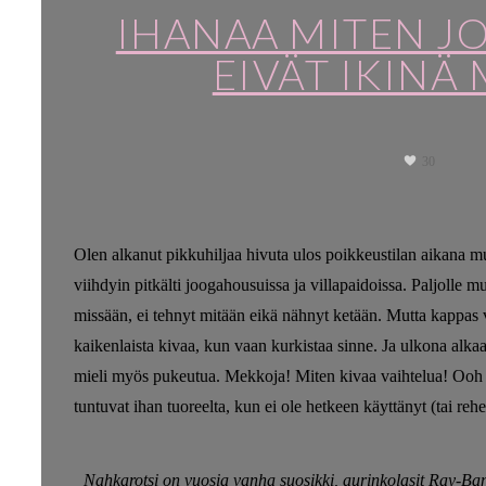
IHANAA MITEN JO
EIVÄT IKINÄ
30
Olen alkanut pikkuhiljaa hivuta ulos poikkeustilan aikana m
viihdyin pitkälti joogahousuissa ja villapaidoissa. Paljolle mu
missään, ei tehnyt mitään eikä nähnyt ketään. Mutta kappas 
kaikenlaista kivaa, kun vaan kurkistaa sinne. Ja ulkona alkaa o
mieli myös pukeutua. Mekkoja! Miten kivaa vaihtelua! Ooh 
tuntuvat ihan tuoreelta, kun ei ole hetkeen käyttänyt (tai rehe
Nahkarotsi on vuosia vanha suosikki, aurinkolasit Ray-B