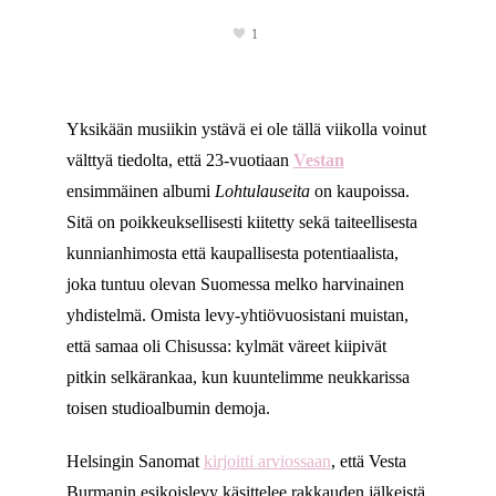
1
Yksikään musiikin ystävä ei ole tällä viikolla voinut
välttyä tiedolta, että 23-vuotiaan
Vestan
ensimmäinen albumi
Lohtulauseita
on kaupoissa.
Sitä on poikkeuksellisesti kiitetty sekä taiteellisesta
kunnianhimosta että kaupallisesta potentiaalista,
joka tuntuu olevan Suomessa melko harvinainen
yhdistelmä. Omista levy-yhtiövuosistani muistan,
että samaa oli Chisussa: kylmät väreet kiipivät
pitkin selkärankaa, kun kuuntelimme neukkarissa
toisen studioalbumin demoja.
Helsingin Sanomat
kirjoitti arviossaan
, että Vesta
Burmanin esikoislevy käsittelee rakkauden jälkeistä