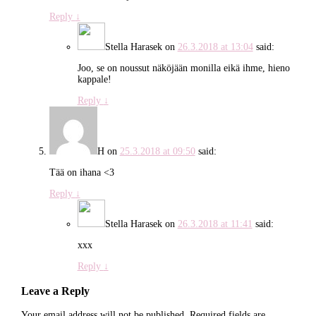
Reply
↓
Stella Harasek
on
26.3.2018 at 13:04
said:
Joo, se on noussut näköjään monilla eikä ihme, hieno
kappale!
Reply
↓
H
on
25.3.2018 at 09:50
said:
Tää on ihana <3
Reply
↓
Stella Harasek
on
26.3.2018 at 11:41
said:
xxx
Reply
↓
Leave a Reply
Your email address will not be published.
Required fields are