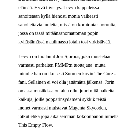
elämää. Hyvä tiivistys. Levyn kappaleissa
sanoitetaan kyllä hienosti monia vaikeasti
sanoitettavia tunteita, niissä on korutonta suoruutta,
jossa on tässä mitäänsanomattoman popin
kyllästämässä maailmassa jotain tosi virkistävää.
Levyn on tuottanut Jori Sjöroos, joka muistetaan
varmasti parhaiten PMMP:n tuottajana, mutta
minulle hän on ikuisesti Suomen kovin The Cure -
fani. Sellainen ei voi olla jättämättä jälkensä. Jorin
omassa musiikissa on aina ollut juuri niitä haikeita
kaikuja, joille popparinsydämeni sykkii: teistä
monet varmasti muistavat Magenta Skycoden,
jotkut ehkä jopa aikaisemman kokoonpanon nimeltä
This Empty Flow.