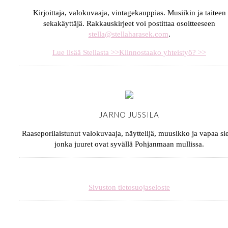
Kirjoittaja, valokuvaaja, vintagekauppias. Musiikin ja taiteen
sekakäyttäjä. Rakkauskirjeet voi postittaa osoitteeseen
stella@stellaharasek.com
.
Lue lisää Stellasta >>
Kiinnostaako yhteistyö? >>
JARNO JUSSILA
Raaseporilaistunut valokuvaaja, näyttelijä, muusikko ja vapaa sie
jonka juuret ovat syvällä Pohjanmaan mullissa.
Sivuston tietosuojaseloste