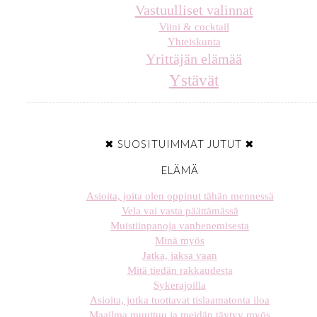
Vastuulliset valinnat
Viini & cocktail
Yhteiskunta
Yrittäjän elämää
Ystävät
✖ SUOSITUIMMAT JUTUT ✖
ELÄMÄ
Asioita, joita olen oppinut tähän mennessä
Vela vai vasta päättämässä
Muistiinpanoja vanhenemisesta
Minä myös
Jatka, jaksa vaan
Mitä tiedän rakkaudesta
Sykerajoilla
Asioita, jotka tuottavat tislaamatonta iloa
Maailma muuttuu ja meidän täytyy myös