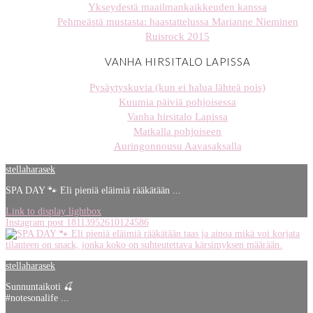
Ykseydestä maailmankaikkeuden kanssa
Pehmeästä mustasta: haastattelussa Marianne Nieminen
Ruisrock 2015
VANHA HIRSITALO LAPISSA
Pysäytyskuvia (kun ei halua lähteä pois)
Kuumia päiviä pohjoisessa
Vanha hirsitalo Lapissa
Matkalla pohjoiseen
Auringonnousu Aavasaksalla
stellaharasek
SPA DAY 🐾 Eli pieniä eläimiä rääkätään ...
Link to display lightbox
Instagram post 18113952610124586
stellaharasek
Sunnuntaikoti 🍒
#notesonalife ...