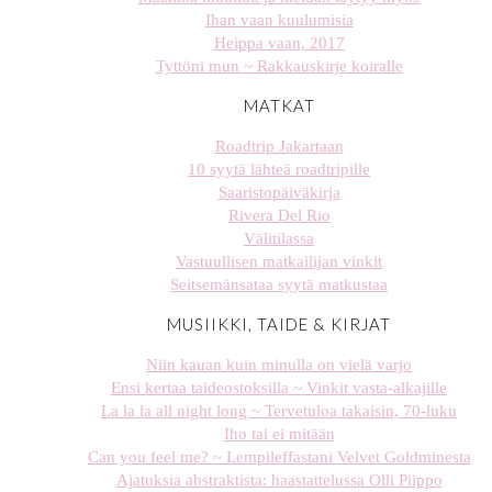
Ihan vaan kuulumisia
Heippa vaan, 2017
Tyttöni mun ~ Rakkauskirje koiralle
MATKAT
Roadtrip Jakartaan
10 syytä lähteä roadtripille
Saaristopäiväkirja
Rivera Del Rio
Välitilassa
Vastuullisen matkailijan vinkit
Seitsemänsataa syytä matkustaa
MUSIIKKI, TAIDE & KIRJAT
Niin kauan kuin minulla on vielä varjo
Ensi kertaa taideostoksilla ~ Vinkit vasta-alkajille
La la la all night long ~ Tervetuloa takaisin, 70-luku
Iho tai ei mitään
Can you feel me? ~ Lempileffastani Velvet Goldminesta
Ajatuksia abstraktista: haastattelussa Olli Piippo