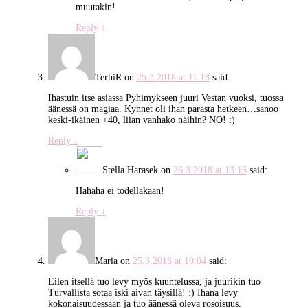
muutakin!
Reply
↓
TerhiR
on
25.3.2018 at 11:18
said:
Ihastuin itse asiassa Pyhimykseen juuri Vestan vuoksi, tuossa
äänessä on magiaa. Kynnet oli ihan parasta hetkeen…sanoo
keski-ikäinen +40, liian vanhako näihin? NO! :)
Reply
↓
Stella Harasek
on
26.3.2018 at 13:16
said:
Hahaha ei todellakaan!
Reply
↓
Maria
on
25.3.2018 at 10:04
said:
Eilen itsellä tuo levy myös kuuntelussa, ja juurikin tuo
Turvallista sotaa iski aivan täysillä! :) Ihana levy
kokonaisuudessaan ja tuo äänessä oleva rosoisuus.