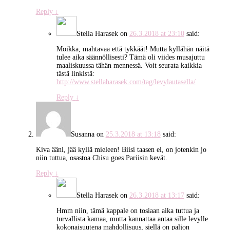
Reply
↓
Stella Harasek
on
26.3.2018 at 23:10
said:
Moikka, mahtavaa että tykkäät! Mutta kyllähän näitä
tulee aika säännöllisesti? Tämä oli viides musajuttu
maaliskuussa tähän mennessä. Voit seurata kaikkia
tästä linkistä:
http://www.stellaharasek.com/tag/levylautasella/
Reply
↓
Susanna
on
25.3.2018 at 13:18
said:
Kiva ääni, jää kyllä mieleen! Biisi taasen ei, on jotenkin jo
niin tuttua, osastoa Chisu goes Pariisin kevät.
Reply
↓
Stella Harasek
on
26.3.2018 at 13:17
said:
Hmm niin, tämä kappale on tosiaan aika tuttua ja
turvallista kamaa, mutta kannattaa antaa sille levylle
kokonaisuutena mahdollisuus, siellä on paljon