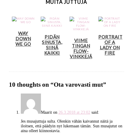
MUITA JUTTUJA
WAY
PIDÄN
PORTRAIT
DOWN
VIIME
SINUSTA,
OF A
WE GO
TINGAN
SIINÄ
LADY ON
FLOW-
KAIKKI
FIRE
VINKKEJÄ
10 thoughts on “
Ota varovasti mut
”
Maarit
on
26.3.2018 at 23:02
said:
Jes musajuttuja sulta. Olenkin vähän kaivannut näitä ja
iloitsen, että päädyin nyt lukemaan tämän. Sun musajutut on
aina olleet kiinnostavia.