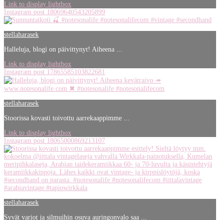
Link to display lightbox
Instagram post 18069640543205899
stellaharasek
Halleluja, blogi on päivittynyt! Aiheena ...
Link to display lightbox
Instagram post 17865585103822681
stellaharasek
Stoorissa kovasti toivottu aarrekaappimme ...
Link to display lightbox
Instagram post 18065000869213107
stellaharasek
Syvät varjot ja silmuihin osuva auringonvalo saa ...