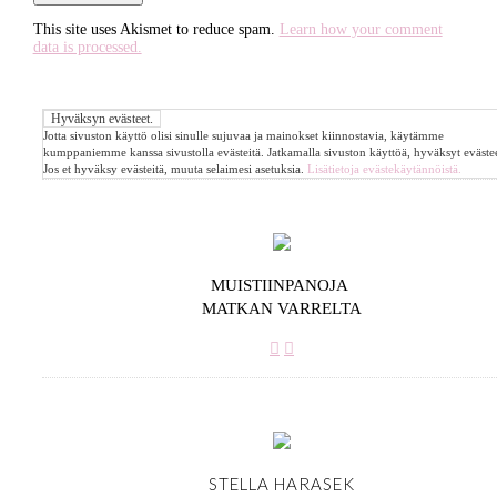
This site uses Akismet to reduce spam.
Learn how your comment
data is processed.
Jotta sivuston käyttö olisi sinulle sujuvaa ja mainokset kiinnostavia, käytämme
kumppaniemme kanssa sivustolla evästeitä. Jatkamalla sivuston käyttöä, hyväksyt evästee
Jos et hyväksy evästeitä, muuta selaimesi asetuksia.
Lisätietoja evästekäytännöistä.
MUISTIINPANOJA
MATKAN VARRELTA
STELLA HARASEK