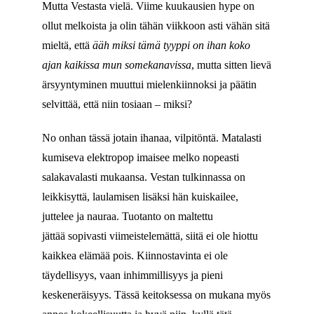
Mutta Vestasta vielä. Viime kuukausien hype on
ollut melkoista ja olin tähän viikkoon asti vähän sitä
mieltä, että
ääh miksi tämä tyyppi on ihan koko
ajan kaikissa mun somekanavissa
, mutta sitten lievä
ärsyyntyminen muuttui mielenkiinnoksi ja päätin
selvittää, että niin tosiaan – miksi?
No onhan tässä jotain ihanaa, vilpitöntä. Matalasti
kumiseva elektropop imaisee melko nopeasti
salakavalasti mukaansa. Vestan tulkinnassa on
leikkisyttä, laulamisen lisäksi hän kuiskailee,
juttelee ja nauraa. Tuotanto on maltettu
jättää sopivasti viimeistelemättä, siitä ei ole hiottu
kaikkea elämää pois. Kiinnostavinta ei ole
täydellisyys, vaan inhimmillisyys ja pieni
keskeneräisyys. Tässä keitoksessa on mukana myös