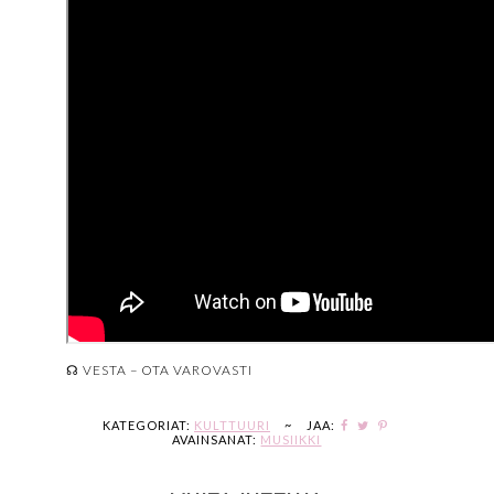
☊ VESTA – OTA VAROVASTI
KATEGORIAT:
KULTTUURI
~
JAA:
AVAINSANAT:
MUSIIKKI