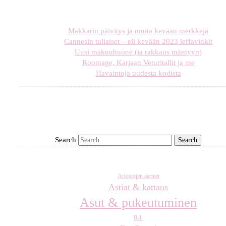
Makkarin päivitys ja muita kevään merkkejä
Cannesin tuliaiset – eli kevään 2023 leffavinkit
Uusi makuuhuone (ja rakkaus mäntyyn)
Roomage, Karjaan Veturitallit ja me
Havaintoja uudesta kodista
Search
Arkistojen aarteet
Astiat & kattaus
Asut & pukeutuminen
Bali