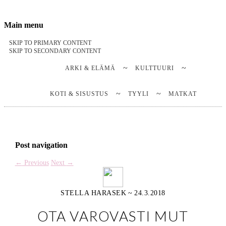
Stella Harasek & Jarno Jussila
Notes on a life
Main menu
SKIP TO PRIMARY CONTENT
SKIP TO SECONDARY CONTENT
ARKI & ELÄMÄ
KULTTUURI
KOTI & SISUSTUS
TYYLI
MATKAT
Post navigation
←
Previous
Next
→
STELLA HARASEK
~
24.3.2018
OTA VAROVASTI MUT