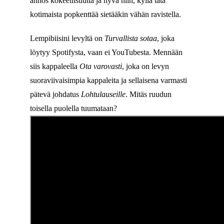
annos kokeellisuutta ja hyvä niin, kyllä tätä
kotimaista popkenttää sietääkin vähän ravistella.
Lempibiisini levyltä on
Turvallista sotaa
, joka
löytyy Spotifysta, vaan ei YouTubesta. Mennään
siis kappaleella
Ota varovasti
, joka on levyn
suoraviivaisimpia kappaleita ja sellaisena varmasti
pätevä johdatus
Lohtulauseille
. Mitäs ruudun
toisella puolella tuumataan?