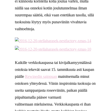
ei kiinnosta koristella kotia joulua varten, mutta
näillä saa onneksi kotiin joulutunnelmaa ilman
suurempaa säätöä, eikä vaan estetiikan tasolla, sillä
tuoksuista löytyy myös punaviiniin vivahtavia
vaihtoehtoja.
Kaikille verkkokaupassa tai kivijalkamyymälässä
ostoksia tekevät saavat 15. tammikuuta asti kaupan
päälle
Rewinedin saippuan
mainitsemalla minut
ostoksen yhteydessä. Viinin inspiroimia tuoksuja on
useita samppanjasta roseeviiniin, paikan päällä
piipahtamalla pääsee varmasti
valitsemaan mieluisensa. Verkkokaupasta ei ihan