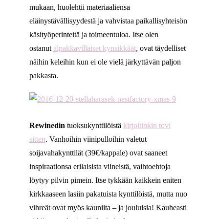
mukaan, huolehtii materiaaliensa
eläinystävällisyydestä ja vahvistaa paikallisyhteisön
käsityöperinteitä ja toimeentuloa. Itse olen
ostanut
alpakkavillaiset kynsikkäät
, ovat täydelliset
näihin keleihin kun ei ole vielä järkyttävän paljon
pakkasta.
Rewinedin
tuoksukynttilöistä
kirjoitinkin tovi
sitten
. Vanhoihin viinipulloihin valetut
soijavahakynttilät (39€/kappale) ovat saaneet
inspiraationsa erilaisista viineistä, vaihtoehtoja
löytyy pilvin pimein. Itse tykkään kaikkein eniten
kirkkaaseen lasiin pakatuista kynttilöistä, mutta nuo
vihreät ovat myös kauniita – ja jouluisia! Kauheasti