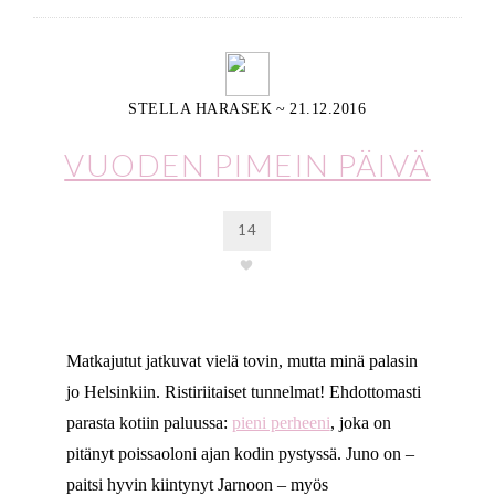
STELLA HARASEK
~
21.12.2016
VUODEN PIMEIN PÄIVÄ
14
Matkajutut jatkuvat vielä tovin, mutta minä palasin
jo Helsinkiin. Ristiriitaiset tunnelmat! Ehdottomasti
parasta kotiin paluussa:
pieni perheeni
, joka on
pitänyt poissaoloni ajan kodin pystyssä. Juno on –
paitsi hyvin kiintynyt Jarnoon – myös