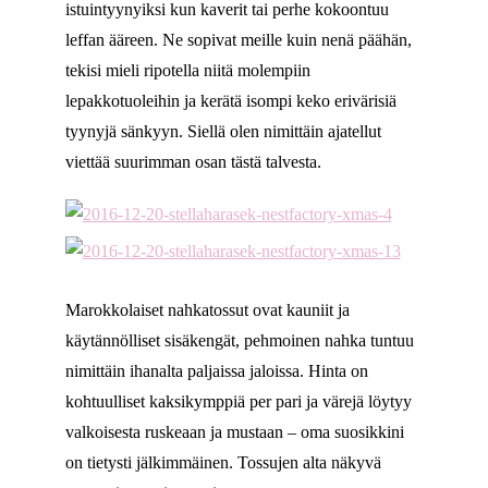
istuintyynyiksi kun kaverit tai perhe kokoontuu
leffan ääreen. Ne sopivat meille kuin nenä päähän,
tekisi mieli ripotella niitä molempiin
lepakkotuoleihin ja kerätä isompi keko erivärisiä
tyynyjä sänkyyn. Siellä olen nimittäin ajatellut
viettää suurimman osan tästä talvesta.
Marokkolaiset nahkatossut ovat kauniit ja
käytännölliset sisäkengät, pehmoinen nahka tuntuu
nimittäin ihanalta paljaissa jaloissa. Hinta on
kohtuulliset kaksikymppiä per pari ja värejä löytyy
valkoisesta ruskeaan ja mustaan – oma suosikkini
on tietysti jälkimmäinen. Tossujen alta näkyvä