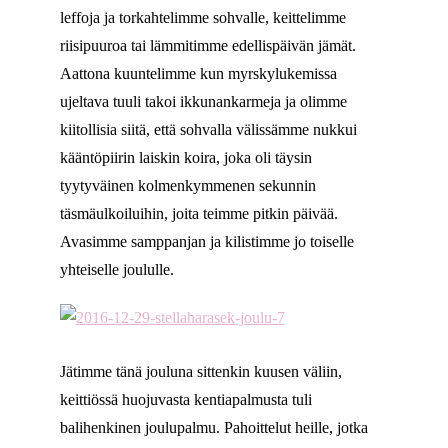
leffoja ja torkahtelimme sohvalle, keittelimme
riisipuuroa tai lämmitimme edellispäivän jämät.
Aattona kuuntelimme kun myrskylukemissa
ujeltava tuuli takoi ikkunankarmeja ja olimme
kiitollisia siitä, että sohvalla välissämme nukkui
kääntöpiirin laiskin koira, joka oli täysin
tyytyväinen kolmenkymmenen sekunnin
täsmäulkoiluihin, joita teimme pitkin päivää.
Avasimme samppanjan ja kilistimme jo toiselle
yhteiselle joululle.
Jätimme tänä jouluna sittenkin kuusen väliin,
keittiössä huojuvasta kentiapalmusta tuli
balihenkinen joulupalmu. Pahoittelut heille, jotka