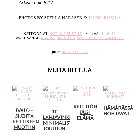
Arkisin auki 8-17
PHOTOS BY STELLA HARASEK &
JARNO JUSSILA
KATEGORIAT:
KOTI & SISUSTUS
~
JAA:
AVAINSANAT:
KAUPAT
,
SISUSTUS
,
VASTUULLISET VALINNAT
22
KOMMENTTIA
MUITA JUTTUJA
KEITTIÖN
HÄMÄRÄSSÄ
IVALO -
10
UUSI
HOHTAVAT
SIJOITA
LAHJAVINKKIÄ
ELÄMÄ
EETTISEEN
MINIMALISTIN
MUOTIIN
JOULUUN