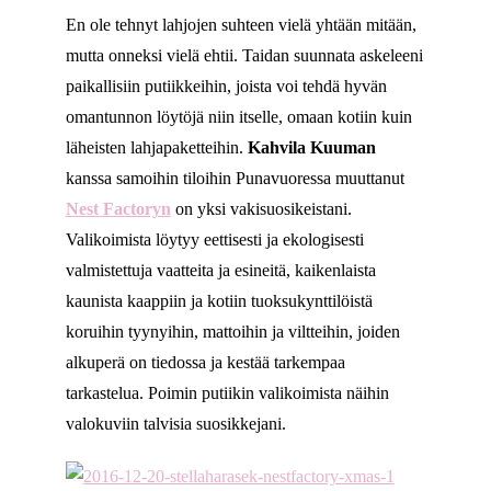
En ole tehnyt lahjojen suhteen vielä yhtään mitään,
mutta onneksi vielä ehtii. Taidan suunnata askeleeni
paikallisiin putiikkeihin, joista voi tehdä hyvän
omantunnon löytöjä niin itselle, omaan kotiin kuin
läheisten lahjapaketteihin.
Kahvila Kuuman
kanssa samoihin tiloihin Punavuoressa muuttanut
Nest Factoryn
on yksi vakisuosikeistani.
Valikoimista löytyy eettisesti ja ekologisesti
valmistettuja vaatteita ja esineitä, kaikenlaista
kaunista kaappiin ja kotiin tuoksukynttilöistä
koruihin tyynyihin, mattoihin ja viltteihin, joiden
alkuperä on tiedossa ja kestää tarkempaa
tarkastelua. Poimin putiikin valikoimista näihin
valokuviin talvisia suosikkejani.