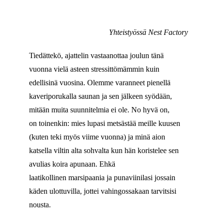
Yhteistyössä Nest Factory
Tiedättekö, ajattelin vastaanottaa joulun tänä
vuonna vielä asteen stressittömämmin kuin
edellisinä vuosina. Olemme varanneet pienellä
kaveriporukalla saunan ja sen jälkeen syödään,
mitään muita suunnitelmia ei ole. No hyvä on,
on toinenkin: mies lupasi metsästää meille kuusen
(kuten teki myös viime vuonna) ja minä aion
katsella viltin alta sohvalta kun hän koristelee sen
avulias koira apunaan. Ehkä
laatikollinen marsipaania ja punaviinilasi jossain
käden ulottuvilla, jottei vahingossakaan tarvitsisi
nousta.