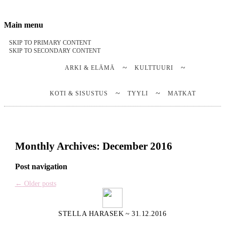
Stella Harasek & Jarno Jussila
Notes on a life
Main menu
SKIP TO PRIMARY CONTENT
SKIP TO SECONDARY CONTENT
ARKI & ELÄMÄ
KULTTUURI
KOTI & SISUSTUS
TYYLI
MATKAT
Monthly Archives:
December 2016
Post navigation
←
Older posts
STELLA HARASEK
~
31.12.2016