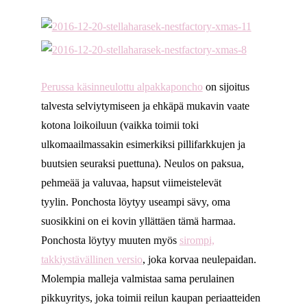
Perussa käsinneulottu alpakkaponcho
on sijoitus
talvesta selviytymiseen ja ehkäpä mukavin vaate
kotona loikoiluun (vaikka toimii toki
ulkomaailmassakin esimerkiksi pillifarkkujen ja
buutsien seuraksi puettuna). Neulos on paksua,
pehmeää ja valuvaa, hapsut viimeistelevät
tyylin. Ponchosta löytyy useampi sävy, oma
suosikkini on ei kovin yllättäen tämä harmaa.
Ponchosta löytyy muuten myös
sirompi,
takkiystävällinen versio
, joka korvaa neulepaidan.
Molempia malleja valmistaa sama perulainen
pikkuyritys, joka toimii reilun kaupan periaatteiden