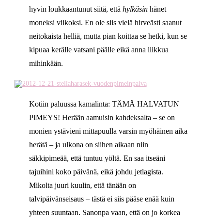
hyvin loukkaantunut siitä, että
hylkäsin
hänet
moneksi viikoksi. En ole siis vielä hirveästi saanut
neitokaista helliä, mutta pian koittaa se hetki, kun se
kipuaa kerälle vatsani päälle eikä anna liikkua
mihinkään.
Kotiin paluussa kamalinta: TÄMÄ HALVATUN
PIMEYS! Herään aamuisin kahdeksalta – se on
monien ystävieni mittapuulla varsin myöhäinen aika
herätä – ja ulkona on siihen aikaan niin
säkkipimeää, että tuntuu yöltä. En saa itseäni
tajuihini koko päivänä, eikä johdu jetlagista.
Mikolta juuri kuulin, että tänään on
talvipäivänseisaus – tästä ei siis pääse enää kuin
yhteen suuntaan. Sanonpa vaan, että on jo korkea