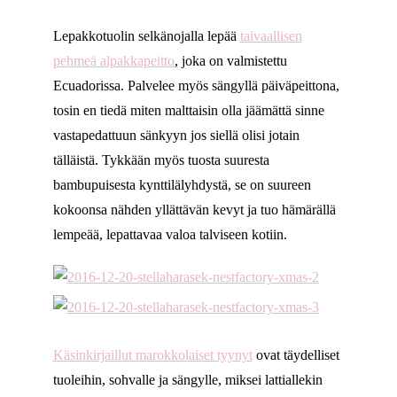
Lepakkotuolin selkänojalla lepää
taivaallisen
pehmeä alpakkapeitto
, joka on valmistettu
Ecuadorissa. Palvelee myös sängyllä päiväpeittona,
tosin en tiedä miten malttaisin olla jäämättä sinne
vastapedattuun sänkyyn jos siellä olisi jotain
tälläistä. Tykkään myös tuosta suuresta
bambupuisesta kynttilälyhdystä, se on suureen
kokoonsa nähden yllättävän kevyt ja tuo hämärällä
lempeää, lepattavaa valoa talviseen kotiin.
Käsinkirjaillut marokkolaiset tyynyt
ovat täydelliset
tuoleihin, sohvalle ja sängylle, miksei lattiallekin