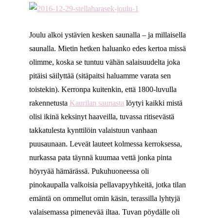
Joulu alkoi ystävien kesken saunalla – ja millaisella
saunalla. Mietin hetken haluanko edes kertoa missä
olimme, koska se tuntuu vähän salaisuudelta joka
pitäisi säilyttää (sitäpaitsi haluamme varata sen
toistekin). Kerronpa kuitenkin, että 1800-luvulla
rakennetusta
Kaurilan saunasta
löytyi kaikki mistä
olisi ikinä keksinyt haaveilla, tuvassa ritisevästä
takkatulesta kynttilöin valaistuun vanhaan
puusaunaan. Leveät lauteet kolmessa kerroksessa,
nurkassa pata täynnä kuumaa vettä jonka pinta
höyryää hämärässä. Pukuhuoneessa oli
pinokaupalla valkoisia pellavapyyhkeitä, jotka tilan
emäntä on ommellut omin käsin, terassilla lyhtyjä
valaisemassa pimenevää iltaa. Tuvan pöydälle oli