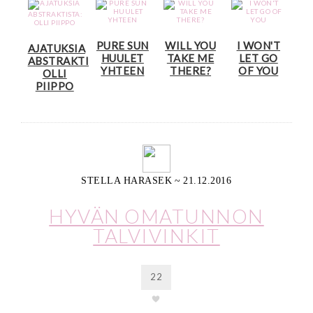
PURE SUN
WILL YOU
I WON'T
AJATUKSIA
HUULET
TAKE ME
LET GO
ABSTRAKTISTA:
YHTEEN
THERE?
OF YOU
OLLI
PIIPPO
STELLA HARASEK
~
21.12.2016
HYVÄN OMATUNNON
TALVIVINKIT
22