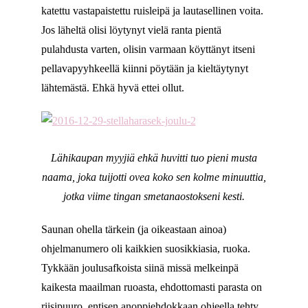
katettu vastapaistettu ruisleipä ja lautasellinen voita.
Jos läheltä olisi löytynyt vielä ranta pientä
pulahdusta varten, olisin varmaan köyttänyt itseni
pellavapyyhkeellä kiinni pöytään ja kieltäytynyt
lähtemästä. Ehkä hyvä ettei ollut.
Lähikaupan myyjiä ehkä huvitti tuo pieni musta
naama, joka tuijotti ovea koko sen kolme minuuttia,
jotka viime tingan smetanaostokseni kesti.
Saunan ohella tärkein (ja oikeastaan ainoa)
ohjelmanumero oli kaikkien suosikkiasia, ruoka.
Tykkään joulusafkoista siinä missä melkeinpä
kaikesta maailman ruoasta, ehdottomasti parasta on
riisipuuro, entisen anoppiehdokkaan ohjeella tehty