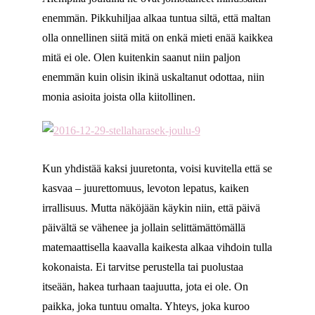
enemmän. Pikkuhiljaa alkaa tuntua siltä, että maltan
olla onnellinen siitä mitä on enkä mieti enää kaikkea
mitä ei ole. Olen kuitenkin saanut niin paljon
enemmän kuin olisin ikinä uskaltanut odottaa, niin
monia asioita joista olla kiitollinen.
Kun yhdistää kaksi juuretonta, voisi kuvitella että se
kasvaa – juurettomuus, levoton lepatus, kaiken
irrallisuus. Mutta näköjään käykin niin, että päivä
päivältä se vähenee ja jollain selittämättömällä
matemaattisella kaavalla kaikesta alkaa vihdoin tulla
kokonaista. Ei tarvitse perustella tai puolustaa
itseään, hakea turhaan taajuutta, jota ei ole. On
paikka, joka tuntuu omalta. Yhteys, joka kuroo