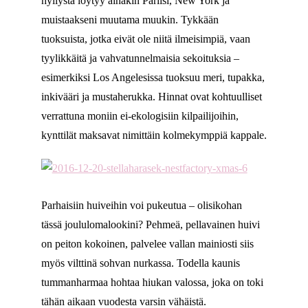
hyllystä löytyy ainakin Pariisi, New York ja
muistaakseni muutama muukin. Tykkään
tuoksuista, jotka eivät ole niitä ilmeisimpiä, vaan
tyylikkäitä ja vahvatunnelmaisia sekoituksia –
esimerkiksi Los Angelesissa tuoksuu meri, tupakka,
inkivääri ja mustaherukka. Hinnat ovat kohtuulliset
verrattuna moniin ei-ekologisiin kilpailijoihin,
kynttilät maksavat nimittäin kolmekymppiä kappale.
Parhaisiin huiveihin voi pukeutua – olisikohan
tässä joululomalookini? Pehmeä, pellavainen huivi
on peiton kokoinen, palvelee vallan mainiosti siis
myös vilttinä sohvan nurkassa. Todella kaunis
tummanharmaa hohtaa hiukan valossa, joka on toki
tähän aikaan vuodesta varsin vähäistä.