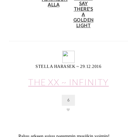
SAY
ALLA
THERE'S
A
GOLDEN
LIGHT
STELLA HARASEK
~
29.12.2016
THE XX ~ INFINITY
6
Paluu arkeen sujuu paremmin musiikin voimin!