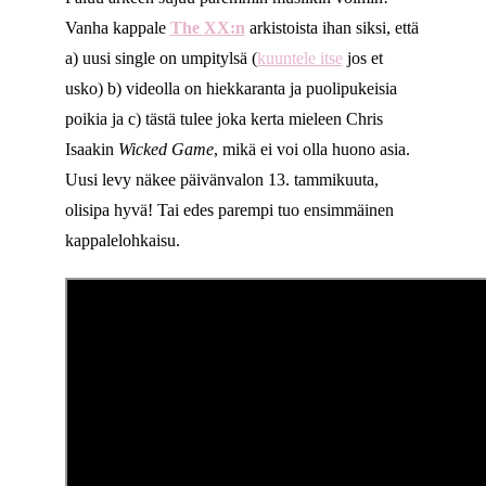
Vanha kappale
The XX:n
arkistoista ihan siksi, että
a) uusi single on umpitylsä (
kuuntele itse
jos et
usko) b) videolla on hiekkaranta ja puolipukeisia
poikia ja c) tästä tulee joka kerta mieleen Chris
Isaakin
Wicked Game
, mikä ei voi olla huono asia.
Uusi levy näkee päivänvalon 13. tammikuuta,
olisipa hyvä! Tai edes parempi tuo ensimmäinen
kappalelohkaisu.