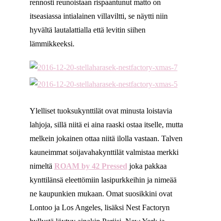
rennosti reunoistaan rispaantunut matto on
itseasiassa intialainen villaviltti, se näytti niin
hyvältä lautalattialla että levitin siihen
lämmikkeeksi.
Ylelliset tuoksukynttilät ovat minusta loistavia
lahjoja, sillä niitä ei aina raaski ostaa itselle, mutta
melkein jokainen ottaa niitä ilolla vastaan. Talven
kauneimmat soijavahakynttilät valmistaa merkki
nimeltä
ROAM by 42 Pressed
joka pakkaa
kynttilänsä eleettömiin lasipurkkeihin ja nimeää
ne kaupunkien mukaan. Omat suosikkini ovat
Lontoo ja Los Angeles, lisäksi Nest Factoryn