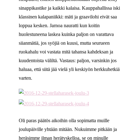
sinappikastike ja kaikki kalaisa. Kauppahallissa iski
klassinen kalapaniikki: mäti ja graavilohi eivät saa
loppua kesken. Jarnoa nauratti kun koitin
huolestuneena laskea kuinka paljon on varattava
siianmätiä, jos syöjiä on kuusi, mutta seurueen
ruokahalu voi vastata mitä tahansa kahdeksan ja
kuudentoista väliltä. Vastaus: paljon, varsinkin jos
haluaa, että siitä jää vielä yli keskiyön herkkuhetkiä
varten.
Oli paras päätös aikoihin olla sopimatta muille
joulupäiville yhtään mitään. Nukuimme pitkään ja
heräsimme ilman herätyskelloa, se on minulle