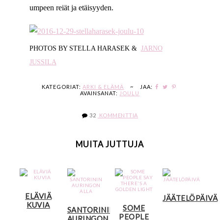
umpeen reiät ja etäisyyden.
PHOTOS BY STELLA HARASEK &
JARNO
JUSSILA
KATEGORIAT:
ARKI & ELÄMÄ
~
JAA:
AVAINSANAT:
JOULU
32
KOMMENTTIA
MUITA JUTTUJA
ELÄVIÄ
JÄÄTELÖPÄIVÄ
KUVIA
SOME
SANTORININ
PEOPLE
AURINGON