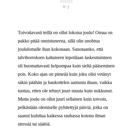
2
Toivottavasti teillä on ollut lokoisa joulu! Omaa on
pakko pitää onnistuneena, sillä olin unohtua
joululomalle ihan kokonaan. Sanotaanko, että
talvihorroksen kaltaiseen lepotilaan laskeutuminen
oli huomattavasti helpompaa kuin sieltä pääseminen
pois. Koko ajan on pimeää kuin joku olisi vetänyt
säkin päähän ja haukottelen aamusta iltaan, vaikka
tuntuu, etten ole tehnyt juuri muuta kuin nukkunut.
Mutta joulu on ollut juuri sellainen kuin toivoin,
pelkästään olemiselle pyhitettyjä päiviä, jotka on
saanut kuluttaa kaikessa rauhassa kotona ilman
stressiä tai säätöä.