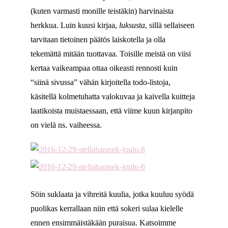
(kuten varmasti monille teistäkin) harvinaista
herkkua. Luin kuusi kirjaa,
luksusta
, sillä sellaiseen
tarvitaan tietoinen päätös laiskotella ja olla
tekemättä mitään tuottavaa. Toisille meistä on viisi
kertaa vaikeampaa ottaa oikeasti rennosti kuin
“siinä sivussa” vähän kirjoitella todo-listoja,
käsitellä kolmetuhatta valokuvaa ja kaivella kuitteja
laatikoista muistaessaan, että viime kuun kirjanpito
on vielä ns. vaiheessa.
Söin suklaata ja vihreitä kuulia, jotka kuuluu syödä
puolikas kerrallaan niin että sokeri sulaa kielelle
ennen ensimmäistäkään puraisua. Katsoimme