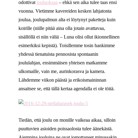
odottivat
jouluoksaa
– ehkä sen aika tulee taas ensi
vuonna. Vietimme kavereiden kesken lahjatonta
joulua, joulupalmun alta ei löytynyt paketteja kuin
koirille (niille pitää aina olla jotain avattavaa,
sisällöllä ei niin väliä – Luna olisi ollut ikionnellinen
esimerkiksi kepistä). Toisillemme tosin hankimme
yhdessä tienatuista pennosista spontaanin
joululahjan, ensimmäisen yhteisen matkamme
ulkomaille, vain me, aurinkorasva ja kamera.
Lähdemme viikon päästä ja erikoismaininnan
ansaitsee se, että tällä kertaa agendalla ei ole töitä.
Tiedän, että joulu on monille vaikeaa aikaa, silloin
puuttuvien asioiden poissaolosta tulee äänekästä.
Aiempina jouluina ne ovat jomottaneet minussakin