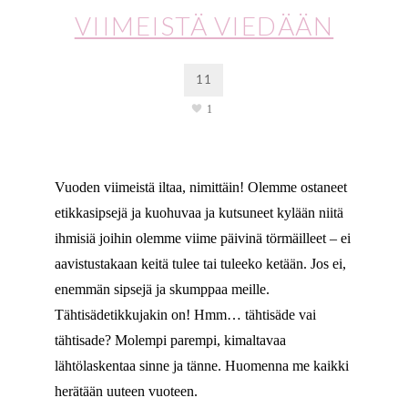
VIIMEISTÄ VIEDÄÄN
11
1
Vuoden viimeistä iltaa, nimittäin! Olemme ostaneet
etikkasipsejä ja kuohuvaa ja kutsuneet kylään niitä
ihmisiä joihin olemme viime päivinä törmäilleet – ei
aavistustakaan keitä tulee tai tuleeko ketään. Jos ei,
enemmän sipsejä ja skumppaa meille.
Tähtisädetikkujakin on! Hmm… tähtisäde vai
tähtisade? Molempi parempi, kimaltavaa
lähtölaskentaa sinne ja tänne. Huomenna me kaikki
herätään uuteen vuoteen.