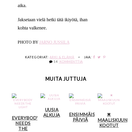
aika.
Jaksetaan vielä hetki tätä ikiyötä, ihan
kohta valkenee.
PHOTO BY
JARNO JUSSILA
KATEGORIAT:
ARKI & ELÄMÄ
~
JAA:
14
KOMMENTTIA
MUITA JUTTUJA
UUSIA
ENSIMMÄISIÄ
✖
ALKUJA
EVERYBODY
PÄIVIÄ
MAALISKUUN
NEEDS
KOOTUT
THE