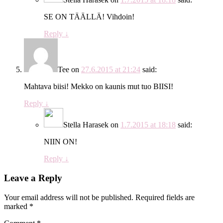
SE ON TÄÄLLÄ! Vihdoin!
Reply
↓
Tee
on
27.6.2015 at 21:24
said:
Mahtava biisi! Mekko on kaunis mut tuo BIISI!
Reply
↓
Stella Harasek
on
1.7.2015 at 18:18
said:
NIIN ON!
Reply
↓
Leave a Reply
Your email address will not be published.
Required fields are
marked
*