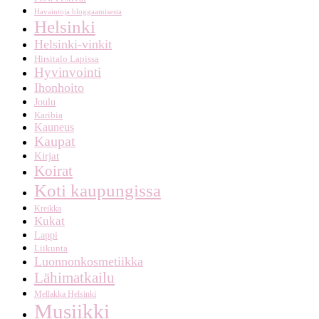
Havaintoja bloggaamisesta
Helsinki
Helsinki-vinkit
Hirsitalo Lapissa
Hyvinvointi
Ihonhoito
Joulu
Karibia
Kauneus
Kaupat
Kirjat
Koirat
Koti kaupungissa
Kreikka
Kukat
Lappi
Liikunta
Luonnonkosmetiikka
Lähimatkailu
Mellakka Helsinki
Musiikki