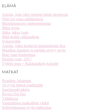
ELÄMÄ
Asioita, joita olen oppinut tähän mennessä
Vela vai vasta päättämässä
Muistiinpanoja vanhenemisesta
Minä myös
Jatka, jaksa vaan
Mitä tiedän rakkaudesta
Sykerajoilla
Asioita, jotka tuottavat tislaamatonta iloa
Maailma muuttuu ja meidän täytyy myös
Ihan vaan kuulumisia
Heippa vaan, 2017
Tyttöni mun ~ Rakkauskirje koiralle
MATKAT
Roadtrip Jakartaan
10 syytä lähteä roadtripille
Saaristopäiväkirja
Rivera Del Rio
Välitilassa
Vastuullisen matkailijan vinkit
Seitsemänsataa syytä matkustaa