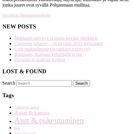
jonka juuret ovat syvällä Pohjanmaan mullissa.
Sivuston tietosuojaseloste
NEW POSTS
Makkarin päivitys ja muita kevään merkkejä
Cannesin tuliaiset – eli kevään 2023 leffavinkit
Uusi makuuhuone (ja rakkaus mäntyyn)
Roomage, Karjaan Veturitallit ja me
Havaintoja uudesta kodista
LOST & FOUND
Search
Tags
Arkistojen aarteet
Astiat & kattaus
Asut & pukeutuminen
Bali
Flow Festival