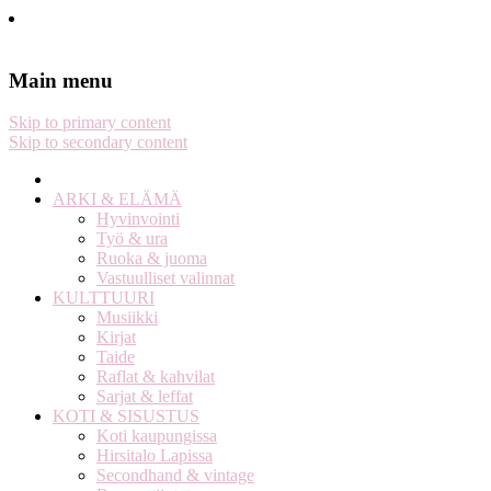
Stella Harasek & Jarno Jussila
Notes on a life
Main menu
Skip to primary content
Skip to secondary content
ARKI & ELÄMÄ
Hyvinvointi
Työ & ura
Ruoka & juoma
Vastuulliset valinnat
KULTTUURI
Musiikki
Kirjat
Taide
Raflat & kahvilat
Sarjat & leffat
KOTI & SISUSTUS
Koti kaupungissa
Hirsitalo Lapissa
Secondhand & vintage