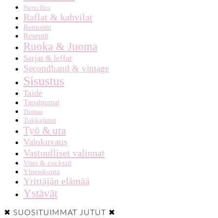
Puerto Rico
Raflat & kahvilat
Remontti
Reseptit
Ruoka & Juoma
Sarjat & leffat
Secondhand & vintage
Sisustus
Taide
Tapahtumat
Thaimaa
Tukkajutut
Työ & ura
Valokuvaus
Vastuulliset valinnat
Viini & cocktail
Yhteiskunta
Yrittäjän elämää
Ystävät
✖ SUOSITUIMMAT JUTUT ✖