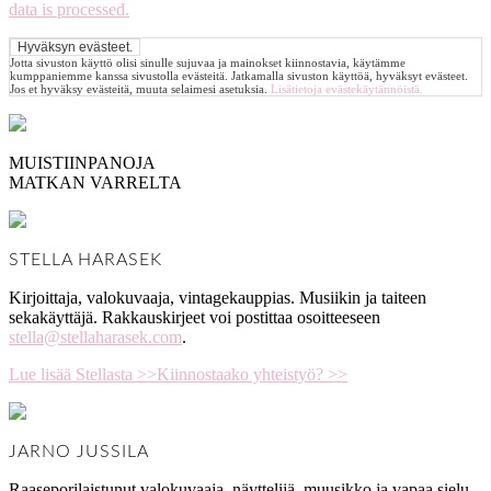
data is processed.
Jotta sivuston käyttö olisi sinulle sujuvaa ja mainokset kiinnostavia, käytämme
kumppaniemme kanssa sivustolla evästeitä. Jatkamalla sivuston käyttöä, hyväksyt evästeet.
Jos et hyväksy evästeitä, muuta selaimesi asetuksia.
Lisätietoja evästekäytännöistä.
MUISTIINPANOJA
MATKAN VARRELTA
STELLA HARASEK
Kirjoittaja, valokuvaaja, vintagekauppias. Musiikin ja taiteen
sekakäyttäjä. Rakkauskirjeet voi postittaa osoitteeseen
stella@stellaharasek.com
.
Lue lisää Stellasta >>
Kiinnostaako yhteistyö? >>
JARNO JUSSILA
Raaseporilaistunut valokuvaaja, näyttelijä, muusikko ja vapaa sielu,