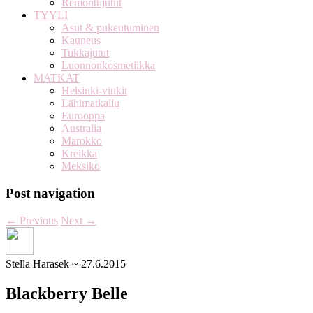
Remonttijutut
TYYLI
Asut & pukeutuminen
Kauneus
Tukkajutut
Luonnonkosmetiikka
MATKAT
Helsinki-vinkit
Lähimatkailu
Eurooppa
Australia
Marokko
Kreikka
Meksiko
Post navigation
←
Previous
Next
→
Stella Harasek
~
27.6.2015
Blackberry Belle