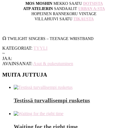
MOS MOSHIN
MEKKO SAATU
DOTSISTA
ATP ATELIERIN
SANDAALIT
URBAN A:STA
HOPEINEN RANNEKORU VINTAGE
VILLAHUIVI SAATU
TIKAUSTA
☊
TWILIGHT SINGERS – TEENAGE WRISTBAND
KATEGORIAT:
TYYLI
~
JAA:
AVAINSANAT:
Asut & pukeutuminen
MUITA JUTTUJA
Testissä turvallisempi rusketus
Waiting for the right time