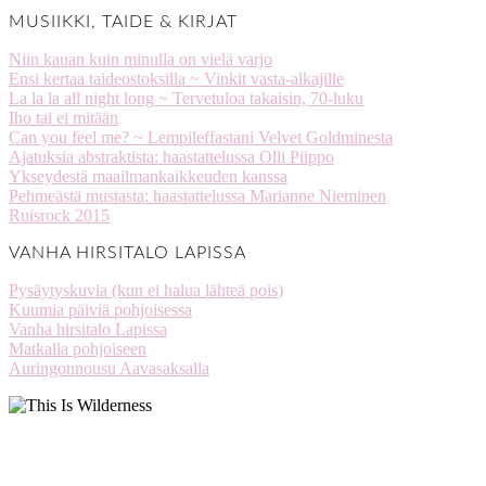
MUSIIKKI, TAIDE & KIRJAT
Niin kauan kuin minulla on vielä varjo
Ensi kertaa taideostoksilla ~ Vinkit vasta-alkajille
La la la all night long ~ Tervetuloa takaisin, 70-luku
Iho tai ei mitään
Can you feel me? ~ Lempileffastani Velvet Goldminesta
Ajatuksia abstraktista: haastattelussa Olli Piippo
Ykseydestä maailmankaikkeuden kanssa
Pehmeästä mustasta: haastattelussa Marianne Nieminen
Ruisrock 2015
VANHA HIRSITALO LAPISSA
Pysäytyskuvia (kun ei halua lähteä pois)
Kuumia päiviä pohjoisessa
Vanha hirsitalo Lapissa
Matkalla pohjoiseen
Auringonnousu Aavasaksalla
stellaharasek
stellaharasek
stellaharasek
stellaharasek
stellaharasek
stellaharasek