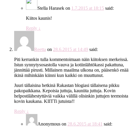
Stella Harasek
on
1.7.2015 at 18:15
said:
Kiitos kaunis!
Reply
↓
Reetta
on
28.6.2015 at 14:49
said:
Piti kerrankin tulla kommentoimaan näin kiitoksen merkeissä.
Istun synnytysosastolla vauva ja kotiinlähtökassi pakattuna,
jännittää pirusti. Millainen maailma ulkona on, pääsenkö enää
ikinä mihinkään kiinni kun kaikki on muuttunut.
Juuri tällaisina hetkinä Rakastan blogiasi tällaisena pikku
pakopaikkana. Kepoisia juttuja, kauniita juttuja. Kovin
helpostilähestyttäviä vaikka välillä olisinkin juttujen teemoista
kovin kaukana. KIITTi jutuista!!
Reply
↓
Anonymous
on
28.6.2015 at 18:41
said: