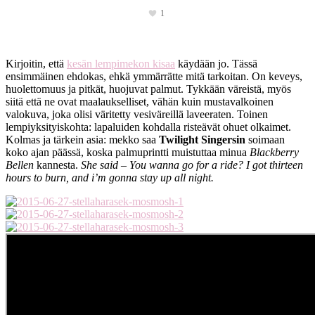
1
Kirjoitin, että
kesän lempimekon kisaa
käydään jo. Tässä
ensimmäinen ehdokas, ehkä ymmärrätte mitä tarkoitan. On keveys,
huolettomuus ja pitkät, huojuvat palmut. Tykkään väreistä, myös
siitä että ne ovat maalaukselliset, vähän kuin mustavalkoinen
valokuva, joka olisi väritetty vesiväreillä laveeraten. Toinen
lempiyksityiskohta: lapaluiden kohdalla risteävät ohuet olkaimet.
Kolmas ja tärkein asia: mekko saa
Twilight Singersin
soimaan
koko ajan päässä, koska palmuprintti muistuttaa minua
Blackberry
Bellen
kannesta.
She said – You wanna go for a ride? I got thirteen
hours to burn, and i’m gonna stay up all night.