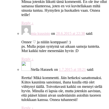
Minua jotenkin liikutti tämä kommentti. En ole itse ollut
samassa tilanteessa, joten en voi kuvitellakaan miltä
sinusta tuntuu. Hymyilen ja huokailen vaan. Onnea
teille!
Reply
↓
mia kuusisto
on
28.6.2015 at 22:38
said:
Onnee ♡ ja niiiiin komppaan! :)
ps. Mulla pojan syntymä sai aikaan samoja tunteita.
Mut kaikki tulee menemään hyvin :D
Reply
↓
Stella Harasek
on
1.7.2015 at 18:21
said:
Reetta! Mikä kommentti. Jäin hetkeksi sanattomaksi.
Kiitos kauniista sanoistasi, ihana kuulla että olet
viihtynyt täällä. Toivottavasti kaikki on mennyt siellä
hyvin. Minulla ei lapsia ole, mutta jotenkin aavistan,
että pääset kiinni aivan uudenlaisiin asioihin tuoreen
tulokkaan kanssa. Onnea tuhannesti!
Reply
↓