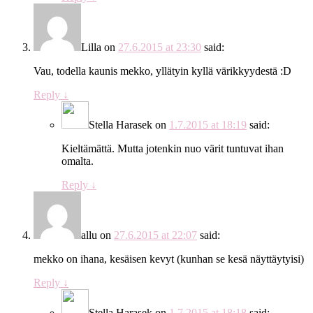
Lilla
on
27.6.2015 at 23:30
said:
Vau, todella kaunis mekko, yllätyin kyllä värikkyydestä :D
Reply
↓
Stella Harasek
on
1.7.2015 at 18:19
said:
Kieltämättä. Mutta jotenkin nuo värit tuntuvat ihan
omalta.
Reply
↓
allu
on
27.6.2015 at 22:07
said:
mekko on ihana, kesäisen kevyt (kunhan se kesä näyttäytyisi)
Reply
↓
Stella Harasek
on
1.7.2015 at 18:18
said: