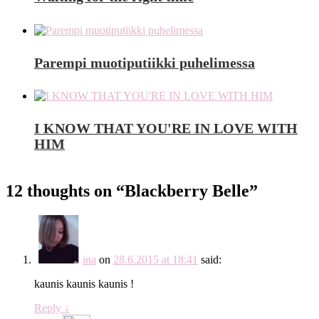
Parempi muotiputiikki puhelimessa
I KNOW THAT YOU'RE IN LOVE WITH
HIM
12 thoughts on “
Blackberry Belle
”
ina
on
28.6.2015 at 18:41
said:
kaunis kaunis kaunis !
Reply
↓