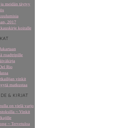
ja meidän täytyy
ös
kuulumisia
aan, 2017
kauskirje koiralle
KAT
Jakartaan
ä roadtripille
äiväkirja
Del Rio
lassa
tkailijan vinkit
syytä matkustaa
IDE & KIRJAT
ulla on vielä varjo
stoksilla ~ Vinkit
kajille
 long ~ Tervetuloa