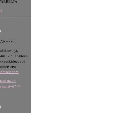
VARRELTA
HARASEK
valokuvaaja,
usiikin ja taiteen
kkauskirjeet voi
soitteeseen
aharasek.com
.
tellasta >>
yhteistyö? >>