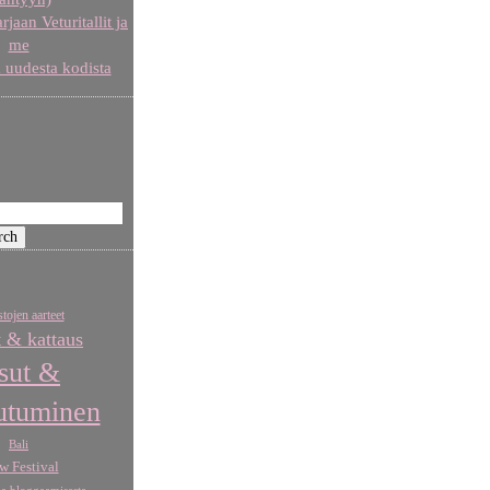
aan Veturitallit ja
me
 uudesta kodista
tojen aarteet
t & kattaus
sut &
utuminen
Bali
w Festival