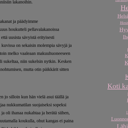
Havaintoj
iisiin lakanoihin.
He
Helsi
 lakanat ja päädyimme
Hirsi
Hyv
kuus houkutteli pellavalakanoissa
Ih
ttä uusista sävyistä erityisesti
ä kuvissa on sekaisin molempia sävyjä ja
uutoin melko vaaleaan makuuhuoneeseen
K
 sukeltaa, niin sukelsin nytkin. Kesken
K
nohtumisen, mutta otin päikkärit sitten
K
Koti k
jo silloin kun hän vielä asui täällä ja
ajaa nukkumatilan suojaiseksi sopeksi
ja oli ihanaa nukahtaa ja herätä siihen,
L
Luonnon
 muutamalla koukulla, ohut kangas ei paina
Lähi