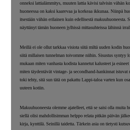
onneksi lattialämmitys, muuten lattia kävisi talvisin vähän 
huoneessa on kaksi kaarevaa ja korkeaa ikkunaa. Niinpä huon
itsestään vähän erilainen kuin edellisestä makuuhuoneesta. Se
näyttänyt tämän huoneen jylhissä mittasuhteissa lähinnä irrall
Meillä ei ole ollut tarkkaa visiota siitä miltä uuden kodin hu
siitä millaisen tunnelman toivomme niihin. Sisustus syntyy lo
mukaan miten vanhasta kodista kannetut kalusteet ja esineet
miten täydentävät vintage- ja secondhand-hankinnat istuvat 
toki tehty, sitä sun tätä on pakattu Lappi-taloa varten kun os
uuteen kotiin.
Makuuhuoneesta olemme ajatelleet, että se saisi olla muita hu
siellä olisi mahdollisimman helppo relata pitkän päivän jäl
kirja, kynttilä. Seinillä taidetta. Tärkein asia on tietysti kuts