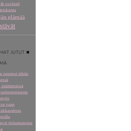
 & cocktail
eiskunta
jän elämää
stävät
MAT JUTUT ✖
ÄMÄ
len oppinut tähän
essä
a päättämässä
 vanhenemisesta
 myös
aksa vaan
 rakkaudesta
joilla
tavat tislaamatonta
oa