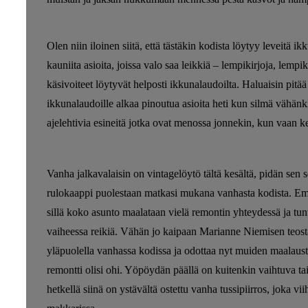
Olen niin iloinen siitä, että tästäkin kodista löytyy leveitä i
kauniita asioita, joissa valo saa leikkiä – lempikirjoja, lemp
käsivoiteet löytyvät helposti ikkunalaudoilta. Haluaisin pitä
ikkunalaudoille alkaa pinoutua asioita heti kun silmä vähänk
ajelehtivia esineitä jotka ovat menossa jonnekin, kun vaan k
Vanha jalkavalaisin on vintagelöytö tältä kesältä, pidän sen 
rulokaappi puolestaan matkasi mukana vanhasta kodista. Emme
sillä koko asunto maalataan vielä remontin yhteydessä ja tun
vaiheessa reikiä. Vähän jo kaipaan Marianne Niemisen teost
yläpuolella vanhassa kodissa ja odottaa nyt muiden maalaus
remontti olisi ohi. Yöpöydän päällä on kuitenkin vaihtuva tai
hetkellä siinä on ystävältä ostettu vanha tussipiirros, joka viih