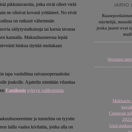
siä pikkutavaroita, jotka eivät olleet vielä
JARNO 
in ne olisivat kovasti yrittäneet. No eivät
Raaseporilaistu
a kodissa on rutkasti vähemmän
näyttelijä, muusik
jonka juuret ovat 
luovia säilytysratkaisuja tai karsia tavaraa
mull
äisen kannalla. Makuuhuoneessa lepää
 hirveästi hinkua täyttää muitakaan
Sivuston tiet
 tapa vauhdittaa raivausoperaatioita:
olle joukolle. Ajattelin nimittäin vilauttaa
len
Familonin
syksyn valikoimista
Makkarin p
kevää
Cannesin tul
 makuuhuoneemme ja tunnelma on tyystin
2023 
Uusi makuuh
n lailla vaalea kivilattia, jonka alla on
m