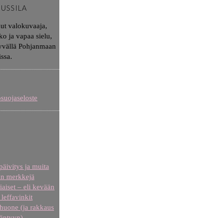
JUSSILA
nut valokuvaaja,
ko ja vapaa sielu,
syvällä Pohjanmaan
issa.
osuojaseloste
äivitys ja muita
n merkkejä
iaiset – eli kevään
leffavinkit
uone (ja rakkaus
äntyyn)