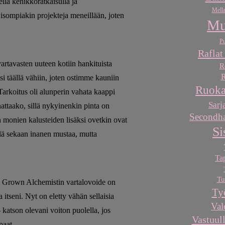
llä kehikkoratkaisulla ja
Mella
isompiakin projekteja meneillään, joten
Mu
Pu
Raflat
vartavasten uuteen kotiin hankituista
R
R
isi täällä vähiin, joten ostimme kauniin
Ruoka
Tarkoitus oli alunperin vahata kaappi
Sarj
ttaako, sillä nykyinenkin pinta on
Secondha
n monien kalusteiden lisäksi ovetkin ovat
Si
llä sekaan inanen mustaa, mutta
Ta
Tu
en Grown Alchemistin vartalovoide on
Ty
ta itseni. Nyt on eletty vähän sellaisia
Val
 – katson olevani voiton puolella, jos
Vastuull
paat.