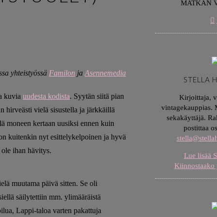
MATKAN 
ssa yhteistyössä
Familon
ja
Asennemedia
STELLA 
ia kuvia
uudesta kodista
. Syytän siitä pian
Kirjoittaja, 
vintagekauppias. M
irveästi vielä sisustella ja järkkäillä
sekakäyttäjä. Ra
elä moneen kertaan uusiksi ennen kuin
postittaa o
n kuitenkin nyt esittelykelpoinen ja hyvä
stella@stell
 ole ihan hävitys.
Lue lisää S
Kiinnostaako 
ielä muutama päivä sitten. Se oli
iellä säilytettiin mm. ylimääräistä
ilua, Lappi-taloa varten pakattuja