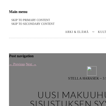
Stella Harasek & Jarno Jussila
Notes on a life
Main menu
SKIP TO PRIMARY CONTENT
SKIP TO SECONDARY CONTENT
ARKI & ELÄMÄ
KUL
Post navigation
←
Previous
Next
→
STELLA HARASEK
~
3.
UUSI MAKUUH
SISUSTUKSEN SY