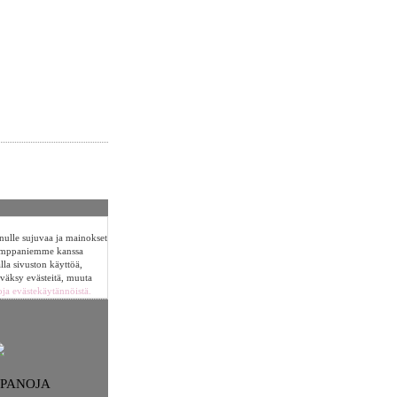
sinulle sujuvaa ja mainokset
umppaniemme kanssa
alla sivuston käyttöä,
yväksy evästeitä, muuta
oja evästekäytännöistä.
NPANOJA