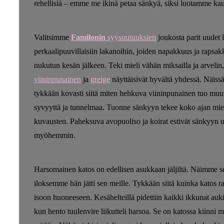
rehellisiä – emme me ikinä petaa sänkyä, siksi luotamme kaun
Valitsimme
Familonin
syysuutuuksien
joukosta parit uudet
perkaalipuuvillaisiin lakanoihin, joiden napakkuus ja rapsak
nukutun kesän jälkeen. Teki mieli vähän miksailla ja arvelin, e
viininpunainen
ja
greige
näyttäisivät hyvältä yhdessä. Näiss
tykkään kovasti siitä miten hehkuva viininpunainen tuo m
syvyyttä ja tunnelmaa. Tuonne sänkyyn tekee koko ajan mieli
kuvausten. Paheksuva avopuoliso ja koirat estivät sänkyyn u
myöhemmin.
Harsomainen katos on edellisen asukkaan jäljiltä. Näimme sen 
iloksemme hän jätti sen meille. Tykkään siitä kuinka katos r
isoon huoneeseen. Kesähelteillä pidettiin kaikki ikkunat auki 
kun hento tuulenvire liikutteli harsoa. Se on katossa kiinni