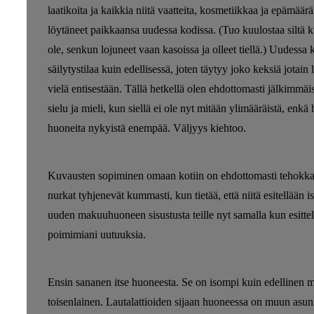
laatikoita ja kaikkia niitä vaatteita, kosmetiikkaa ja epämääräi
löytäneet paikkaansa uudessa kodissa. (Tuo kuulostaa siltä ku
ole, senkun lojuneet vaan kasoissa ja olleet tiellä.) Uudess
säilytystilaa kuin edellisessä, joten täytyy joko keksiä jotain 
vielä entisestään. Tällä hetkellä olen ehdottomasti jälkimm
sielu ja mieli, kun siellä ei ole nyt mitään ylimääräistä, enkä
huoneita nykyistä enempää. Väljyys kiehtoo.
Kuvausten sopiminen omaan kotiin on ehdottomasti tehokkain
nurkat tyhjenevät kummasti, kun tietää, että niitä esitellään is
uuden makuuhuoneen sisustusta teille nyt samalla kun esitte
poimimiani uutuuksia.
Ensin sananen itse huoneesta. Se on isompi kuin edellinen
toisenlainen. Lautalattioiden sijaan huoneessa on muun asunno