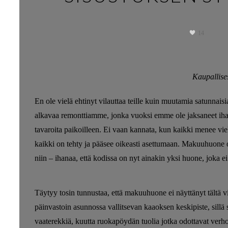
14
Kaupallise
En ole vielä ehtinyt vilauttaa teille kuin muutamia satunnais
alkavaa remonttiamme, jonka vuoksi emme ole jaksaneet ihan h
tavaroita paikoilleen. Ei vaan kannata, kun kaikki menee vi
kaikki on tehty ja pääsee oikeasti asettumaan. Makuuhuone o
niin – ihanaa, että kodissa on nyt ainakin yksi huone, joka ei
Täytyy tosin tunnustaa, että makuuhuone ei näyttänyt tältä v
päinvastoin asunnossa vallitsevan kaaoksen keskipiste, sillä s
vaaterekkiä, kuutta ruokapöydän tuolia jotka odottavat verho