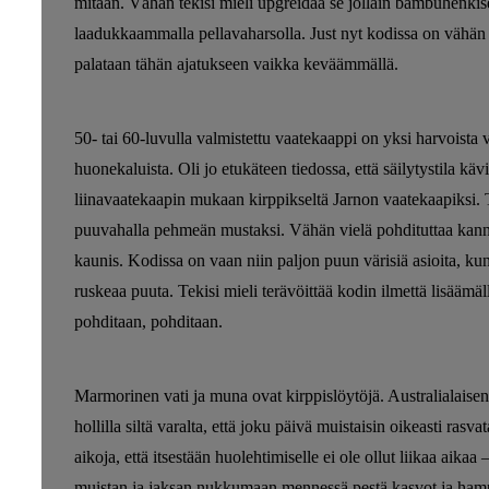
mitään. Vähän tekisi mieli upgreidaa se jollain bambuhenkise
laadukkaammalla pellavaharsolla. Just nyt kodissa on vähän 
palataan tähän ajatukseen vaikka keväämmällä.
50- tai 60-luvulla valmistettu vaatekaappi on yksi harvoista 
huonekaluista. Oli jo etukäteen tiedossa, että säilytystila käv
liinavaatekaapin mukaan kirppikseltä Jarnon vaatekaapiksi. 
puuvahalla pehmeän mustaksi. Vähän vielä pohdituttaa kanna
kaunis. Kodissa on vaan niin paljon puun värisiä asioita, ku
ruskeaa puuta. Tekisi mieli terävöittää kodin ilmettä lisäämä
pohditaan, pohditaan.
Marmorinen vati ja muna ovat kirppislöytöjä. Australialais
hollilla siltä varalta, että joku päivä muistaisin oikeasti rasva
aikoja, että itsestään huolehtimiselle ei ole ollut liikaa aikaa
muistan ja jaksan nukkumaan mennessä pestä kasvot ja ham