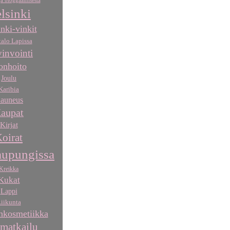
a bloggaamisesta
lsinki
nki-vinkit
talo Lapissa
invointi
onhoito
Joulu
Karibia
auneus
aupat
Kirjat
oirat
aupungissa
Kreikka
Kukat
Lappi
iikunta
kosmetiikka
matkailu