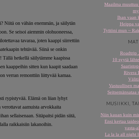
Maailma muuttuu 
my
Ihan vaan 
i? Niitä on vähän enemmän, ja säilytän
Heippa v
Tyttöni mun ~ Rak
toon. Se seisoi aiemmin olohuoneessa,
lotettavaa tavaraa, joten kaappi siirrettiin
MAT
tekaapin tehtävää. Siinä se onkin
Roadtrip 
n! Tällä hetkellä säilytämme kaapissa
10 syytä lähte
Saaristop
en kaappeihin sitten kun kaapit saadaan
Rivera 
ion verran remonttiin liittyvää kamaa.
Väliti
Vastuullisen ma
Seitsemänsataa 
sti rypistyvää. Elämä on liian lyhyt
MUSIIKKI, TA
ka verottavat aamuista arvokkaita
Niin kauan kuin min
han sellaisenaan. Sitäpaitsi pidän siitä,
Ensi kertaa taideo
lalla raikkaisiin lakanoihin.
vasta-al
La la la all night