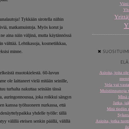
Viini
Yht
Yrittä
kkunalautoja! Tykkään sirotella niihin
Y
ikiviä, matkamuistoja. Myös korut ja
ä ne aina näin väljinä, mutta käytännössä
in välttää. Lehtikasoja, kosmetiikkaa,
✖ SUOSITUIM
eksisi minne.
EL
selkeästä muotokielestä. 60-luvun
Asioita, joita o
menn
 ole laittaneet vielä mitään seinille,
Vela vai vast
tuu turhalta nakuttaa seinään tässä
Muistiinpanoja
a, auringonnousua, joka roikkui sängyn
Minä
Jatka, j
ten kanssa työhuoneen nurkassa, että
Mitä tiedän
denäyttelypaikka yhdelle työlle: tällä
Sykera
tyy välillä eteisen senkin päällä, välillä
Asioita, jotka tuot
il