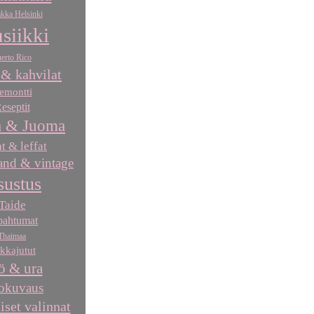
kka Helsinki
siikki
erto Rico
 & kahvilat
emontti
eseptit
 & Juoma
at & leffat
nd & vintage
sustus
Taide
pahtumat
Thaimaa
kkajutut
ö & ura
okuvaus
iset valinnat