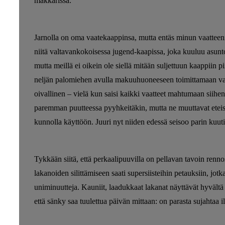
makkarissa.
Jarnolla on oma vaatekaappinsa, mutta entäs minun vaatteen
niitä valtavankokoisessa jugend-kaapissa, joka kuuluu asun
mutta meillä ei oikein ole siellä mitään suljettuun kaappiin pii
neljän palomiehen avulla makuuhuoneeseen toimittamaan vaa
oivallinen – vielä kun saisi kaikki vaatteet mahtumaan siihe
paremman puutteessa pyyhkeitäkin, mutta ne muuttavat eteis
kunnolla käyttöön. Juuri nyt niiden edessä seisoo parin kuut
Tykkään siitä, että perkaalipuuvilla on pellavan tavoin renno
lakanoiden silittämiseen saati supersiisteihin petauksiin, jot
uniminuutteja. Kauniit, laadukkaat lakanat näyttävät hyvältä i
että sänky saa tuulettua päivän mittaan: on parasta sujahtaa il