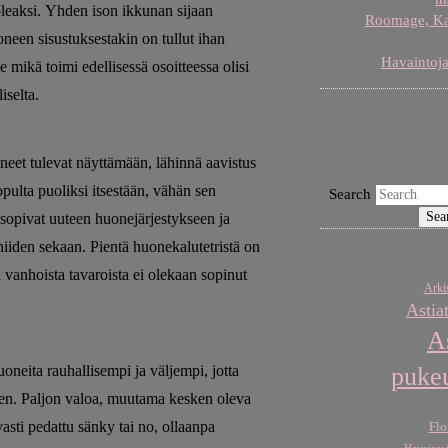
koleaksi. Yhden ison ikkunan sijaan
Roomage, Karj
een sisustuksestakin on tullut ihan
Havaintoja
 mikä toimi edellisessä osoitteessa olisi
iselta.
oneet tulevat näyttämään, lähinnä aavistus
pulta puoliksi itsestään, vähän sen
Search
 sopivat uuteen huonejärjestykseen ja
niiden sekaan. Pientä huonekalutetristä on
a vanhoista tavaroista ei olekaan sopinut
Arkis
Astia
A
oneita rauhallisempi ja väljempi, jotta
puke
keen. Paljon valoa, muutama kesken oleva
uvasti pedattu sänky tai no, ollaanpa
Flo