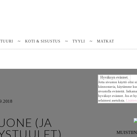
TTUURI
KOTI & SISUSTUS
TYYLI
MATKAT
Jotta sivuston käyttö olisi 
kiinnostavia, käytämme k
sivustolla evästeitä. Jatkam
hyväksyt evästeet. Jos et h
selaimesi asetuksia.
Lisätiet
9.2018
UONE (JA
YSTUULET)
MUISTII