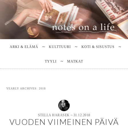
Stella Harasek & Jarno Jussila
Notes on a life
Main
SKIP
SKIP
TO
TO
menu
ARKI & ELÄMÄ
KULTTUURI
KOTI & SISUSTUS
PRIMARY
SECONDARY
CONTENT
CONTENT
TYYLI
MATKAT
YEARLY ARCHIVES:
2018
STELLA HARASEK
~
31.12.2018
VUODEN VIIMEINEN PÄIVÄ