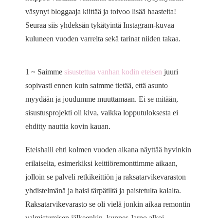
väsynyt bloggaaja kiittää ja toivoo lisää haasteita!
Seuraa siis yhdeksän tykätyintä Instagram-kuvaa
kuluneen vuoden varrelta sekä tarinat niiden takaa.
1 ~ Saimme
sisustettua vanhan kodin eteisen
juuri
sopivasti ennen kuin saimme tietää, että asunto
myydään ja joudumme muuttamaan. Ei se mitään,
sisustusprojekti oli kiva, vaikka lopputuloksesta ei
ehditty nauttia kovin kauan.
Eteishalli ehti kolmen vuoden aikana näyttää hyvinkin
erilaiselta, esimerkiksi keittiöremonttimme aikaan,
jolloin se palveli retkikeittiön ja raksatarvikevaraston
yhdistelmänä ja haisi tärpätiltä ja paistetulta kalalta.
Raksatarvikevarasto se oli vielä jonkin aikaa remontin
valmistumisen jälkeenkin, kunnes Jarno alkoi