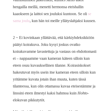
hengailla meillä, menetti hermonsa eteishallin
kaaokseen ja laittoi sen jouluksi kuntoon. Se oli
se
sama joulu
, kun hän toi meille yllätyslahjaksi kuusen.
2 ~ Ei kovinkaan yllättävää, että kärkiyhdeksikköön
päätyi koirakuva. Joku kysyi joskus ovatko
koirakuvamme lavastettuja ja vastaus on ehdottomasti
ei – nappaamme vaan kameran käteen silloin kun
eteen osuu kuvauksellinen tilanne. Koirasiskokset
hakeutuvat myös usein itse kameran eteen silloin kun
yritämme kuvata jotain ihan muuta, kuten tässä
tilanteessa, kun olin ottamassa kuvaa eteisestämme ja
linssini eteen ilmestyi kaksi hahmoa kuin
Hohto
-
elokuvan pikkutytöt.