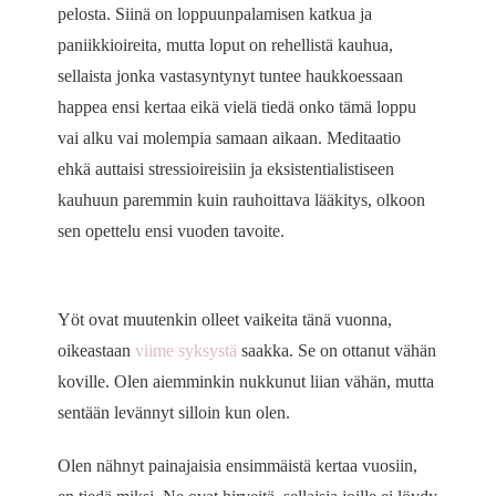
pelosta. Siinä on loppuunpalamisen katkua ja
paniikkioireita, mutta loput on rehellistä kauhua,
sellaista jonka vastasyntynyt tuntee haukkoessaan
happea ensi kertaa eikä vielä tiedä onko tämä loppu
vai alku vai molempia samaan aikaan. Meditaatio
ehkä auttaisi stressioireisiin ja eksistentialistiseen
kauhuun paremmin kuin rauhoittava lääkitys, olkoon
sen opettelu ensi vuoden tavoite.
Yöt ovat muutenkin olleet vaikeita tänä vuonna,
oikeastaan
viime syksystä
saakka. Se on ottanut vähän
koville. Olen aiemminkin nukkunut liian vähän, mutta
sentään levännyt silloin kun olen.
Olen nähnyt painajaisia ensimmäistä kertaa vuosiin,