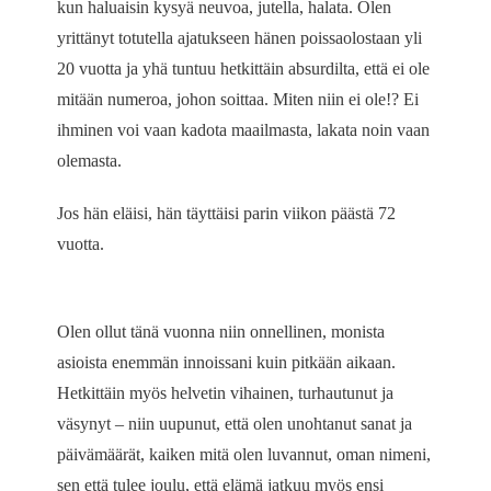
kun haluaisin kysyä neuvoa, jutella, halata. Olen
yrittänyt totutella ajatukseen hänen poissaolostaan yli
20 vuotta ja yhä tuntuu hetkittäin absurdilta, että ei ole
mitään numeroa, johon soittaa. Miten niin ei ole!? Ei
ihminen voi vaan kadota maailmasta, lakata noin vaan
olemasta.
Jos hän eläisi, hän täyttäisi parin viikon päästä 72
vuotta.
Olen ollut tänä vuonna niin onnellinen, monista
asioista enemmän innoissani kuin pitkään aikaan.
Hetkittäin myös helvetin vihainen, turhautunut ja
väsynyt – niin uupunut, että olen unohtanut sanat ja
päivämäärät, kaiken mitä olen luvannut, oman nimeni,
sen että tulee joulu, että elämä jatkuu myös ensi