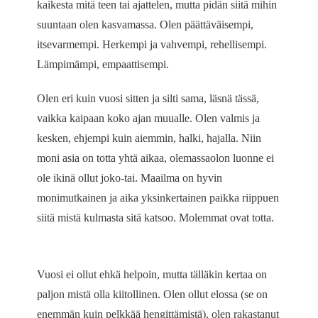
kaikesta mitä teen tai ajattelen, mutta pidän siitä mihin
suuntaan olen kasvamassa. Olen päättäväisempi,
itsevarmempi. Herkempi ja vahvempi, rehellisempi.
Lämpimämpi, empaattisempi.
Olen eri kuin vuosi sitten ja silti sama, läsnä tässä,
vaikka kaipaan koko ajan muualle. Olen valmis ja
kesken, ehjempi kuin aiemmin, halki, hajalla. Niin
moni asia on totta yhtä aikaa, olemassaolon luonne ei
ole ikinä ollut joko-tai. Maailma on hyvin
monimutkainen ja aika yksinkertainen paikka riippuen
siitä mistä kulmasta sitä katsoo. Molemmat ovat totta.
Vuosi ei ollut ehkä helpoin, mutta tälläkin kertaa on
paljon mistä olla kiitollinen. Olen ollut elossa (se on
enemmän kuin pelkkää hengittämistä), olen rakastanut