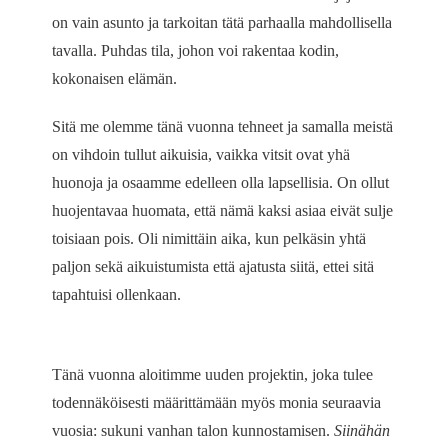
on vain asunto ja tarkoitan tätä parhaalla mahdollisella
tavalla. Puhdas tila, johon voi rakentaa kodin,
kokonaisen elämän.
Sitä me olemme tänä vuonna tehneet ja samalla meistä
on vihdoin tullut aikuisia, vaikka vitsit ovat yhä
huonoja ja osaamme edelleen olla lapsellisia. On ollut
huojentavaa huomata, että nämä kaksi asiaa eivät sulje
toisiaan pois. Oli nimittäin aika, kun pelkäsin yhtä
paljon sekä aikuistumista että ajatusta siitä, ettei sitä
tapahtuisi ollenkaan.
Tänä vuonna aloitimme uuden projektin, joka tulee
todennäköisesti määrittämään myös monia seuraavia
vuosia: sukuni vanhan talon kunnostamisen.
Siinähän