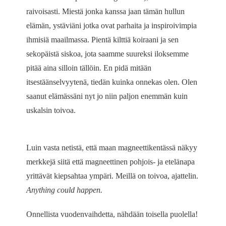
raivoisasti. Miestä jonka kanssa jaan tämän hullun
elämän, ystäviäni jotka ovat parhaita ja inspiroivimpia
ihmisiä maailmassa. Pientä kilttiä koiraani ja sen
sekopäistä siskoa, jota saamme suureksi iloksemme
pitää aina silloin tällöin. En pidä mitään
itsestäänselvyytenä, tiedän kuinka onnekas olen. Olen
saanut elämässäni nyt jo niin paljon enemmän kuin
uskalsin toivoa.
Luin vasta netistä, että maan magneettikentässä näkyy
merkkejä siitä että magneettinen pohjois- ja etelänapa
yrittävät kiepsahtaa ympäri. Meillä on toivoa, ajattelin.
Anything could happen.
Onnellista vuodenvaihdetta, nähdään toisella puolella!