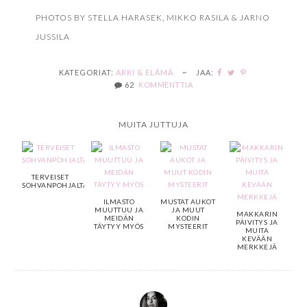
PHOTOS BY STELLA HARASEK, MIKKO RASILA & JARNO
JUSSILA
KATEGORIAT:
ARKI & ELÄMÄ
~
JAA:
62
KOMMENTTIA
MUITA JUTTUJA
TERVEISET
SOHVANPOHJALTA
ILMASTO
MUSTAT AUKOT
MUUTTUU JA
JA MUUT
MAKKARIN
MEIDÄN
KODIN
PÄIVITYS JA
TÄYTYY MYÖS
MYSTEERIT
MUITA
KEVÄÄN
MERKKEJÄ