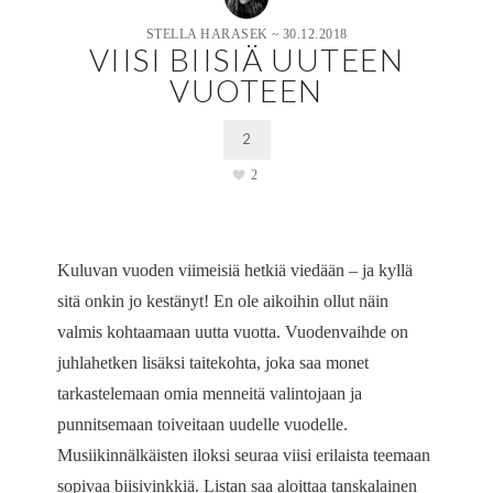
STELLA HARASEK
~
30.12.2018
VIISI BIISIÄ UUTEEN
VUOTEEN
2
2
Kuluvan vuoden viimeisiä hetkiä viedään – ja kyllä
sitä onkin jo kestänyt! En ole aikoihin ollut näin
valmis kohtaamaan uutta vuotta. Vuodenvaihde on
juhlahetken lisäksi taitekohta, joka saa monet
tarkastelemaan omia menneitä valintojaan ja
punnitsemaan toiveitaan uudelle vuodelle.
Musiikinnälkäisten iloksi seuraa viisi erilaista teemaan
sopivaa biisivinkkiä. Listan saa aloittaa tanskalainen