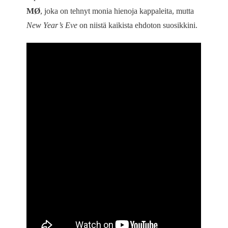
MØ
, joka on tehnyt monia hienoja kappaleita, mutta
New Year’s Eve
on niistä kaikista ehdoton suosikkini.