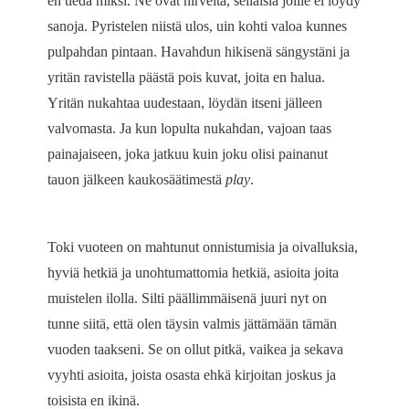
en tiedä miksi. Ne ovat hirveitä, sellaisia joille ei löydy
sanoja. Pyristelen niistä ulos, uin kohti valoa kunnes
pulpahdan pintaan. Havahdun hikisenä sängystäni ja
yritän ravistella päästä pois kuvat, joita en halua.
Yritän nukahtaa uudestaan, löydän itseni jälleen
valvomasta. Ja kun lopulta nukahdan, vajoan taas
painajaiseen, joka jatkuu kuin joku olisi painanut
tauon jälkeen kaukosäätimestä
play
.
Toki vuoteen on mahtunut onnistumisia ja oivalluksia,
hyviä hetkiä ja unohtumattomia hetkiä, asioita joita
muistelen ilolla. Silti päällimmäisenä juuri nyt on
tunne siitä, että olen täysin valmis jättämään tämän
vuoden taakseni. Se on ollut pitkä, vaikea ja sekava
vyyhti asioita, joista osasta ehkä kirjoitan joskus ja
toisista en ikinä.