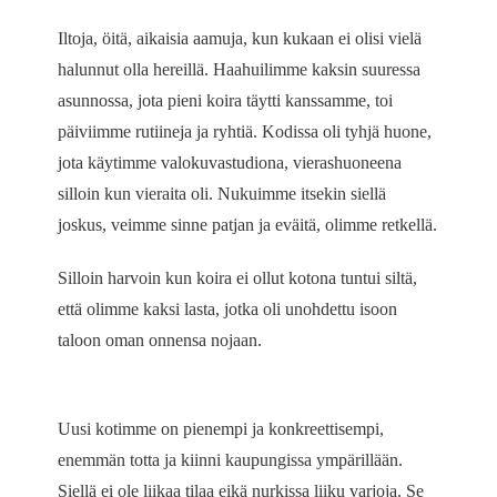
Iltoja, öitä, aikaisia aamuja, kun kukaan ei olisi vielä
halunnut olla hereillä. Haahuilimme kaksin suuressa
asunnossa, jota pieni koira täytti kanssamme, toi
päiviimme rutiineja ja ryhtiä. Kodissa oli tyhjä huone,
jota käytimme valokuvastudiona, vierashuoneena
silloin kun vieraita oli. Nukuimme itsekin siellä
joskus, veimme sinne patjan ja eväitä, olimme retkellä.
Silloin harvoin kun koira ei ollut kotona tuntui siltä,
että olimme kaksi lasta, jotka oli unohdettu isoon
taloon oman onnensa nojaan.
Uusi kotimme on pienempi ja konkreettisempi,
enemmän totta ja kiinni kaupungissa ympärillään.
Siellä ei ole liikaa tilaa eikä nurkissa liiku varjoja. Se