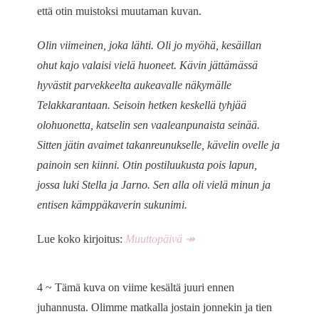
että otin muistoksi muutaman kuvan.
Olin viimeinen, joka lähti. Oli jo myöhä, kesäillan
ohut kajo valaisi vielä huoneet. Kävin jättämässä
hyvästit parvekkeelta aukeavalle näkymälle
Telakkarantaan. Seisoin hetken keskellä tyhjää
olohuonetta, katselin sen vaaleanpunaista seinää.
Sitten jätin avaimet takanreunukselle, kävelin ovelle ja
painoin sen kiinni. Otin postiluukusta pois lapun,
jossa luki Stella ja Jarno. Sen alla oli vielä minun ja
entisen kämppäkaverin sukunimi.
Lue koko kirjoitus:
Muuttopäivä ↠
4 ~ Tämä kuva on viime kesältä juuri ennen
juhannusta. Olimme matkalla jostain jonnekin ja tien