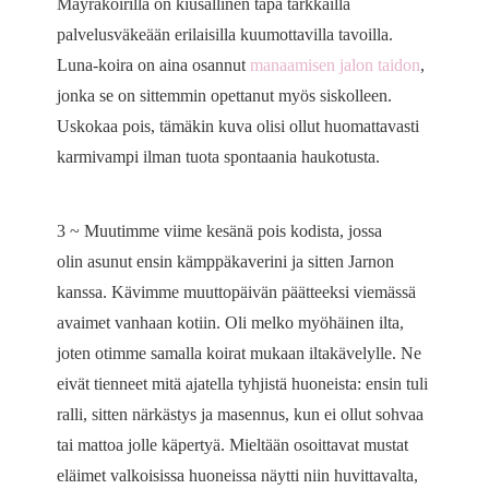
Mäyräkoirilla on kiusallinen tapa tarkkailla
palvelusväkeään erilaisilla kuumottavilla tavoilla.
Luna-koira on aina osannut
manaamisen jalon taidon
,
jonka se on sittemmin opettanut myös siskolleen.
Uskokaa pois, tämäkin kuva olisi ollut huomattavasti
karmivampi ilman tuota spontaania haukotusta.
3 ~ Muutimme viime kesänä pois kodista, jossa
olin asunut ensin kämppäkaverini ja sitten Jarnon
kanssa. Kävimme muuttopäivän päätteeksi viemässä
avaimet vanhaan kotiin. Oli melko myöhäinen ilta,
joten otimme samalla koirat mukaan iltakävelylle. Ne
eivät tienneet mitä ajatella tyhjistä huoneista: ensin tuli
ralli, sitten närkästys ja masennus, kun ei ollut sohvaa
tai mattoa jolle käpertyä. Mieltään osoittavat mustat
eläimet valkoisissa huoneissa näytti niin huvittavalta,