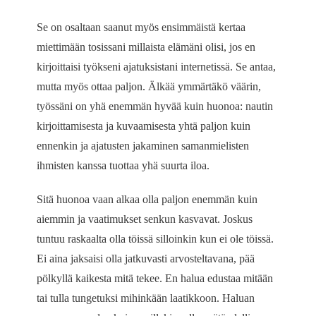
Se on osaltaan saanut myös ensimmäistä kertaa
miettimään tosissani millaista elämäni olisi, jos en
kirjoittaisi työkseni ajatuksistani internetissä. Se antaa,
mutta myös ottaa paljon. Älkää ymmärtäkö väärin,
työssäni on yhä enemmän hyvää kuin huonoa: nautin
kirjoittamisesta ja kuvaamisesta yhtä paljon kuin
ennenkin ja ajatusten jakaminen samanmielisten
ihmisten kanssa tuottaa yhä suurta iloa.
Sitä huonoa vaan alkaa olla paljon enemmän kuin
aiemmin ja vaatimukset senkun kasvavat. Joskus
tuntuu raskaalta olla töissä silloinkin kun ei ole töissä.
Ei aina jaksaisi olla jatkuvasti arvosteltavana, pää
pölkyllä kaikesta mitä tekee. En halua edustaa mitään
tai tulla tungetuksi mihinkään laatikkoon. Haluan