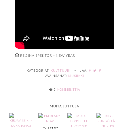
☊
REGINA SPEKTOR – NEW YEAR
KATEGORIAT:
KULTTUURI
~
JAA:
AVAINSANAT:
MUSIIKKI
2
KOMMENTTIA
MUITA JUTTUJA
I'M READY