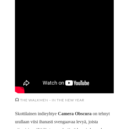
☊
THE WALKMEN – IN THE NEW YEAR
Skottilainen indieyhtye
Camera Obscura
on tehnyt
urallaan viisi ihanasti svengaavaa levyä, joista