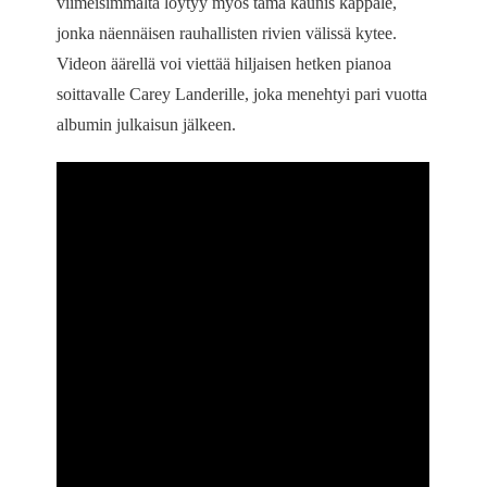
viimeisimmältä löytyy myös tämä kaunis kappale,
jonka näennäisen rauhallisten rivien välissä kytee.
Videon äärellä voi viettää hiljaisen hetken pianoa
soittavalle Carey Landerille, joka menehtyi pari vuotta
albumin julkaisun jälkeen.