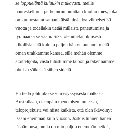
se loppuelämä kuluukin mukavasti
, meille
naureskeltiin – perhepiiriin nimittäin kuuluu mies, joka
on kunnostanut samanikäistä hirsitaloa viimeiset 30
vuotta ja todellakin tietää millaista paneutumista ja
työmäärää se vaatii. Siksi olemmekin ikuisesti
kiitollisia siitä kuinka paljon hän on auttanut meitä
oman urakkamme kanssa, sillä mehän olemme
aloittelijoita, vasta tutustumme taloon ja rakennamme
ohuista säikeistä siihen sidettä.
En tiedä johtuuko se viimesyksyisestä matkasta
Australiaan, eteenpäin menemisen tunteesta,
taloprojektista vai niistä kaikista, että olen ikävöinyt
isääni enemmän kuin vuosiin. Joskus tunnen hänen
läsnäolonsa, mutta on niin paljon enemmän hetkiä,