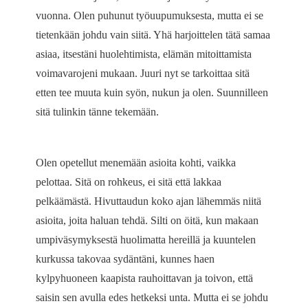
vuonna. Olen puhunut työuupumuksesta, mutta ei se
tietenkään johdu vain siitä. Yhä harjoittelen tätä samaa
asiaa, itsestäni huolehtimista, elämän mitoittamista
voimavarojeni mukaan. Juuri nyt se tarkoittaa sitä
etten tee muuta kuin syön, nukun ja olen. Suunnilleen
sitä tulinkin tänne tekemään.
Olen opetellut menemään asioita kohti, vaikka
pelottaa. Sitä on rohkeus, ei sitä että lakkaa
pelkäämästä. Hivuttaudun koko ajan lähemmäs niitä
asioita, joita haluan tehdä. Silti on öitä, kun makaan
umpiväsymyksestä huolimatta hereillä ja kuuntelen
kurkussa takovaa sydäntäni, kunnes haen
kylpyhuoneen kaapista rauhoittavan ja toivon, että
saisin sen avulla edes hetkeksi unta. Mutta ei se johdu