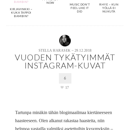
NOW
MUSIC DON'T
RHYE ~ KUN
FEEL LIKE IT
YÖLLÄ EI
KIRJAVINKKI ~
DID
NUKUTA
KUKA TAPPOI
BAMBIN?
STELLA HARASEK
~
29.12.2018
VUODEN TYKÄTYIMMÄT
INSTAGRAM-KUVAT
6
17
Tartunpa minäkin tähän blogimaailmaa kiertäneeseen
haasteeseen. Olen alkanut rakastaa haasteita, niin
helppoa vastailla valmiiksi asetettuihin kysymyksiin –