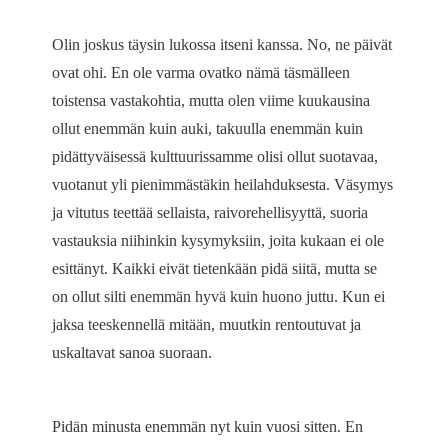
Olin joskus täysin lukossa itseni kanssa. No, ne päivät
ovat ohi. En ole varma ovatko nämä täsmälleen
toistensa vastakohtia, mutta olen viime kuukausina
ollut enemmän kuin auki, takuulla enemmän kuin
pidättyväisessä kulttuurissamme olisi ollut suotavaa,
vuotanut yli pienimmästäkin heilahduksesta. Väsymys
ja vitutus teettää sellaista, raivorehellisyyttä, suoria
vastauksia niihinkin kysymyksiin, joita kukaan ei ole
esittänyt. Kaikki eivät tietenkään pidä siitä, mutta se
on ollut silti enemmän hyvä kuin huono juttu. Kun ei
jaksa teeskennellä mitään, muutkin rentoutuvat ja
uskaltavat sanoa suoraan.
Pidän minusta enemmän nyt kuin vuosi sitten. En