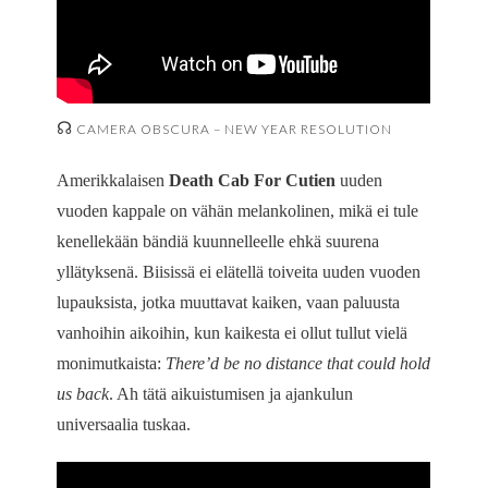
☊
CAMERA OBSCURA – NEW YEAR RESOLUTION
Amerikkalaisen
Death Cab For Cutien
uuden
vuoden kappale on vähän melankolinen, mikä ei tule
kenellekään bändiä kuunnelleelle ehkä suurena
yllätyksenä. Biisissä ei elätellä toiveita uuden vuoden
lupauksista, jotka muuttavat kaiken, vaan paluusta
vanhoihin aikoihin, kun kaikesta ei ollut tullut vielä
monimutkaista:
There’d be no distance that could hold
us back
. Ah tätä aikuistumisen ja ajankulun
universaalia tuskaa.