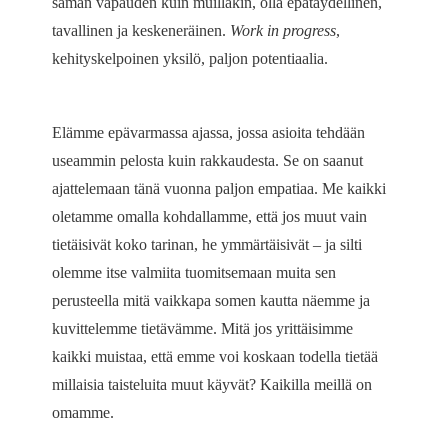
saman vapauden kuin muillakin, olla epätäydellinen,
tavallinen ja keskeneräinen.
Work in progress
,
kehityskelpoinen yksilö, paljon potentiaalia.
Elämme epävarmassa ajassa, jossa asioita tehdään
useammin pelosta kuin rakkaudesta. Se on saanut
ajattelemaan tänä vuonna paljon empatiaa. Me kaikki
oletamme omalla kohdallamme, että jos muut vain
tietäisivät koko tarinan, he ymmärtäisivät – ja silti
olemme itse valmiita tuomitsemaan muita sen
perusteella mitä vaikkapa somen kautta näemme ja
kuvittelemme tietävämme. Mitä jos yrittäisimme
kaikki muistaa, että emme voi koskaan todella tietää
millaisia taisteluita muut käyvät? Kaikilla meillä on
omamme.