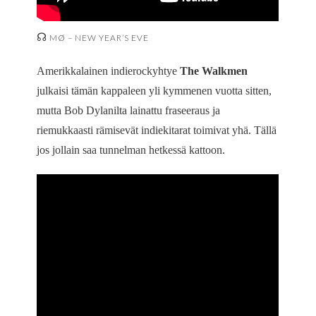
☊
MØ – NEW YEAR’S EVE
Amerikkalainen indierockyhtye
The Walkmen
julkaisi tämän kappaleen yli kymmenen vuotta sitten,
mutta Bob Dylanilta lainattu fraseeraus ja
riemukkaasti rämisevät indiekitarat toimivat yhä. Tällä
jos jollain saa tunnelman hetkessä kattoon.