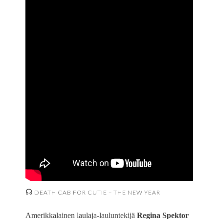
☊
DEATH CAB FOR CUTIE – THE NEW YEAR
Amerikkalainen laulaja-lauluntekijä
Regina Spektor