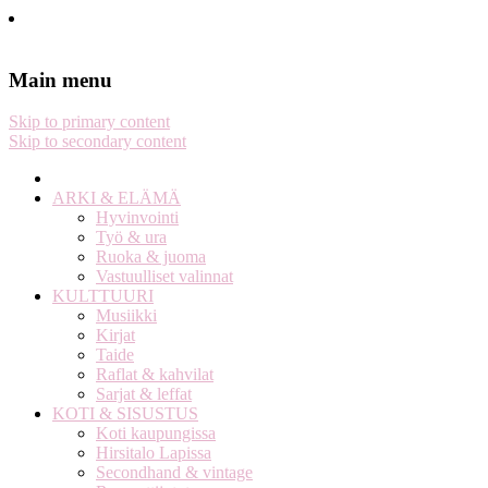
Stella Harasek & Jarno Jussila
Notes on a life
Main menu
Skip to primary content
Skip to secondary content
ARKI & ELÄMÄ
Hyvinvointi
Työ & ura
Ruoka & juoma
Vastuulliset valinnat
KULTTUURI
Musiikki
Kirjat
Taide
Raflat & kahvilat
Sarjat & leffat
KOTI & SISUSTUS
Koti kaupungissa
Hirsitalo Lapissa
Secondhand & vintage