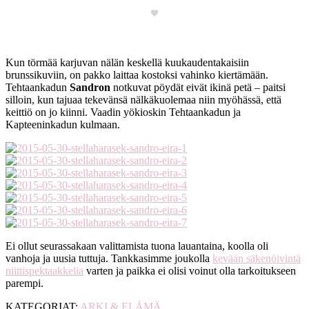
Kun törmää karjuvan nälän keskellä kuukaudentakaisiin
brunssikuviin, on pakko laittaa kostoksi vahinko kiertämään.
Tehtaankadun
Sandron
notkuvat pöydät eivät ikinä petä – paitsi
silloin, kun tajuaa tekevänsä nälkäkuolemaa niin myöhässä, että
keittiö on jo kiinni. Vaadin yökioskin Tehtaankadun ja
Kapteeninkadun kulmaan.
Ei ollut seurassakaan valittamista tuona lauantaina, koolla oli
vanhoja ja uusia tuttuja. Tankkasimme joukolla
kevään säkenöivintä
niittispektaakkelia
varten ja paikka ei olisi voinut olla tarkoitukseen
parempi.
KATEGORIAT:
ARKI & ELÄMÄ