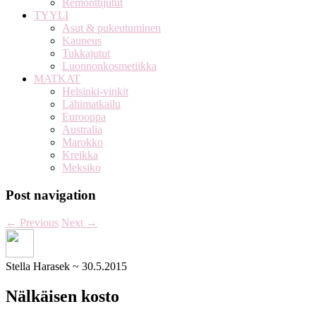
Remonttijutut
TYYLI
Asut & pukeutuminen
Kauneus
Tukkajutut
Luonnonkosmetiikka
MATKAT
Helsinki-vinkit
Lähimatkailu
Eurooppa
Australia
Marokko
Kreikka
Meksiko
Post navigation
←
Previous
Next
→
Stella Harasek
~
30.5.2015
Nälkäisen kosto