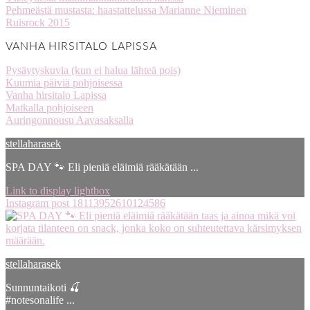
Pehmeästä mustasta: haastattelussa Marianne Nieminen
Ruisrock 2015
VANHA HIRSITALO LAPISSA
Pysäytyskuvia (kun ei halua lähteä pois)
Kuumia päiviä pohjoisessa
Vanha hirsitalo Lapissa
Matkalla pohjoiseen
Auringonnousu Aavasaksalla
stellaharasek
SPA DAY 🐾 Eli pieniä eläimiä rääkätään ...
Link to display lightbox
Instagram post 18113952610124586
stellaharasek
Sunnuntaikoti 🍒
#notesonalife ...