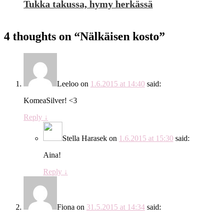
Tukka takussa, hymy herkässä
4 thoughts on “
Nälkäisen kosto
”
Leeloo
on
1.6.2015 at 14:40
said:
KomeaSilver! <3
Reply
↓
Stella Harasek
on
1.6.2015 at 15:30
said:
Aina!
Reply
↓
Fiona
on
31.5.2015 at 14:34
said: