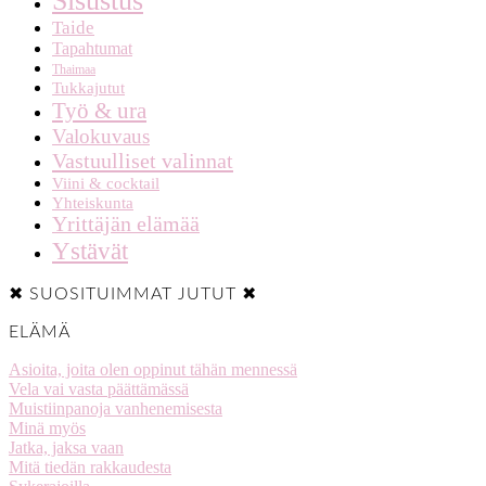
Sisustus
Taide
Tapahtumat
Thaimaa
Tukkajutut
Työ & ura
Valokuvaus
Vastuulliset valinnat
Viini & cocktail
Yhteiskunta
Yrittäjän elämää
Ystävät
✖ SUOSITUIMMAT JUTUT ✖
ELÄMÄ
Asioita, joita olen oppinut tähän mennessä
Vela vai vasta päättämässä
Muistiinpanoja vanhenemisesta
Minä myös
Jatka, jaksa vaan
Mitä tiedän rakkaudesta