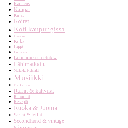
Kauneus
Kaupat
Kirjat
Koirat
Koti kaupungissa
Kreikka
Kukat
Lappi
Liikunta
Luonnonkosmetiikka
Lähimatkailu
Mellakka Helsinki
Musiikki
Puerto Rico
Raflat & kahvilat
Remontti
Reseptit
Ruoka & Juoma
Sarjat & leffat
Secondhand & vintage