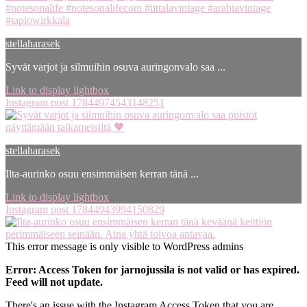
stellaharasek
Syvät varjot ja silmuihin osuva auringonvalo saa ...
Link to display lightbox
Instagram post 17844974543148251
stellaharasek
Ilta-aurinko osuu ensimmäisen kerran tänä ...
Link to display lightbox
Instagram post 17844943994150829
This error message is only visible to WordPress admins
Error: Access Token for jarnojussila is not valid or has expired.
Feed will not update.
There's an issue with the Instagram Access Token that you are