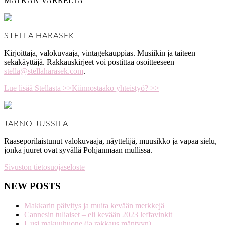
MATKAN VARRELTA
STELLA HARASEK
Kirjoittaja, valokuvaaja, vintagekauppias. Musiikin ja taiteen
sekakäyttäjä. Rakkauskirjeet voi postittaa osoitteeseen
stella@stellaharasek.com
.
Lue lisää Stellasta >>
Kiinnostaako yhteistyö? >>
JARNO JUSSILA
Raaseporilaistunut valokuvaaja, näyttelijä, muusikko ja vapaa sielu,
jonka juuret ovat syvällä Pohjanmaan mullissa.
Sivuston tietosuojaseloste
NEW POSTS
Makkarin päivitys ja muita kevään merkkejä
Cannesin tuliaiset – eli kevään 2023 leffavinkit
Uusi makuuhuone (ja rakkaus mäntyyn)