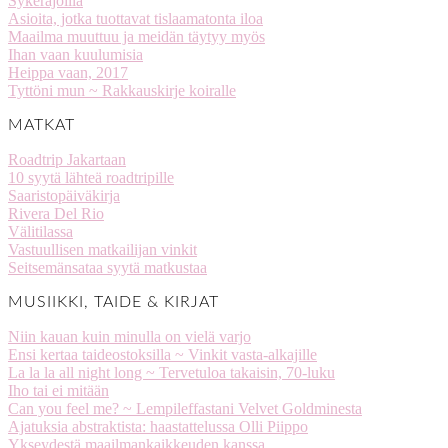
Sykerajoilla
Asioita, jotka tuottavat tislaamatonta iloa
Maailma muuttuu ja meidän täytyy myös
Ihan vaan kuulumisia
Heippa vaan, 2017
Tyttöni mun ~ Rakkauskirje koiralle
MATKAT
Roadtrip Jakartaan
10 syytä lähteä roadtripille
Saaristopäiväkirja
Rivera Del Rio
Välitilassa
Vastuullisen matkailijan vinkit
Seitsemänsataa syytä matkustaa
MUSIIKKI, TAIDE & KIRJAT
Niin kauan kuin minulla on vielä varjo
Ensi kertaa taideostoksilla ~ Vinkit vasta-alkajille
La la la all night long ~ Tervetuloa takaisin, 70-luku
Iho tai ei mitään
Can you feel me? ~ Lempileffastani Velvet Goldminesta
Ajatuksia abstraktista: haastattelussa Olli Piippo
Ykseydestä maailmankaikkeuden kanssa