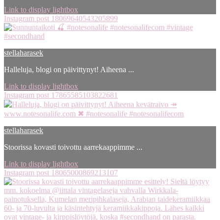
Link to display lightbox
Instagram post 18069640543205899
stellaharasek
Halleluja, blogi on päivittynyt! Aiheena ...
Link to display lightbox
Instagram post 17865585103822681
stellaharasek
Stoorissa kovasti toivottu aarrekaappimme ...
Link to display lightbox
Instagram post 18065000869213107