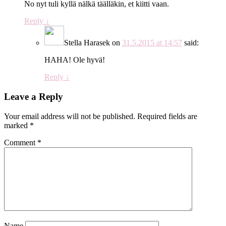
No nyt tuli kyllä nälkä täälläkin, et kiitti vaan.
Reply
↓
Stella Harasek
on
31.5.2015 at 14:57
said:
HAHA! Ole hyvä!
Reply
↓
Leave a Reply
Your email address will not be published.
Required fields are
marked
*
Comment
*
Name