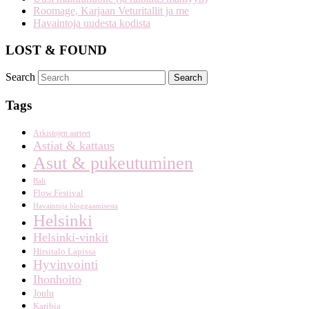
Roomage, Karjaan Veturitallit ja me
Havaintoja uudesta kodista
LOST & FOUND
Search
Tags
Arkistojen aarteet
Astiat & kattaus
Asut & pukeutuminen
Bali
Flow Festival
Havaintoja bloggaamisesta
Helsinki
Helsinki-vinkit
Hirsitalo Lapissa
Hyvinvointi
Ihonhoito
Joulu
Karibia