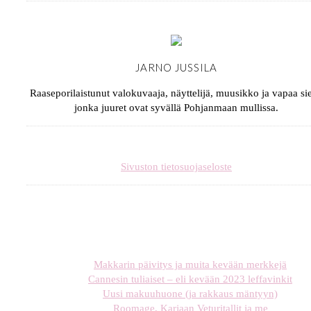
JARNO JUSSILA
Raaseporilaistunut valokuvaaja, näyttelijä, muusikko ja vapaa sie
jonka juuret ovat syvällä Pohjanmaan mullissa.
Sivuston tietosuojaseloste
Makkarin päivitys ja muita kevään merkkejä
Cannesin tuliaiset – eli kevään 2023 leffavinkit
Uusi makuuhuone (ja rakkaus mäntyyn)
Roomage, Karjaan Veturitallit ja me