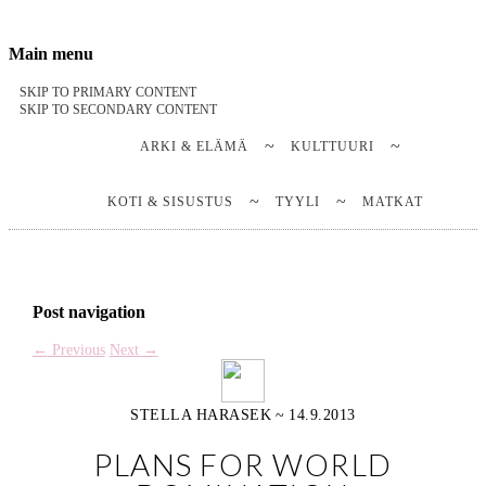
Stella Harasek & Jarno Jussila
Notes on a life
Main menu
SKIP TO PRIMARY CONTENT
SKIP TO SECONDARY CONTENT
ARKI & ELÄMÄ
KULTTUURI
KOTI & SISUSTUS
TYYLI
MATKAT
Post navigation
←
Previous
Next
→
STELLA HARASEK
~
14.9.2013
PLANS FOR WORLD