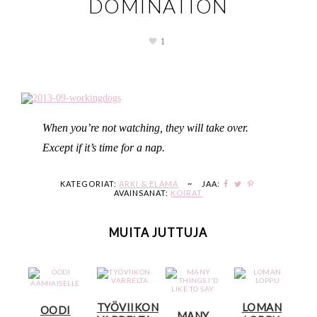
DOMINATION
1
When you’re not watching, they will take over.
Except if it’s time for a nap.
KATEGORIAT:
ARKI & ELÄMÄ
~
JAA:
AVAINSANAT:
KOIRAT
MUITA JUTTUJA
TYÖVIIKON
LOMAN
OODI
MANY