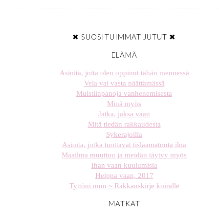
✖ SUOSITUIMMAT JUTUT ✖
ELÄMÄ
Asioita, joita olen oppinut tähän mennessä
Vela vai vasta päättämässä
Muistiinpanoja vanhenemisesta
Minä myös
Jatka, jaksa vaan
Mitä tiedän rakkaudesta
Sykerajoilla
Asioita, jotka tuottavat tislaamatonta iloa
Maailma muuttuu ja meidän täytyy myös
Ihan vaan kuulumisia
Heippa vaan, 2017
Tyttöni mun ~ Rakkauskirje koiralle
MATKAT