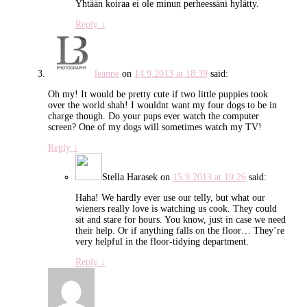
Yhtään koiraa ei ole minun perheessäni hylätty.
Reply
↓
leanne
on
14.9.2013 at 18:39
said:
Oh my! It would be pretty cute if two little puppies took
over the world shah! I wouldnt want my four dogs to be in
charge though. Do your pups ever watch the computer
screen? One of my dogs will sometimes watch my TV!
Reply
↓
Stella Harasek
on
15.9.2013 at 19:26
said:
Haha! We hardly ever use our telly, but what our
wieners really love is watching us cook. They could
sit and stare for hours. You know, just in case we need
their help. Or if anything falls on the floor… They’re
very helpful in the floor-tidying department.
Reply
↓