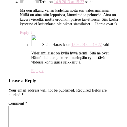
Terhi
on
14.9.2013 at 15:27
said:
Mä oon alkanu vähän kadehtia noita sun valesiamilaisia.
Niillä on aina niin leppoisaa, lämmintä ja pehmeää. Aina on
kaveri vierellä, mutta eroonkin pääsee tarvittaessa. Siis koska
kyseessä ei kuitenkaan ole oikeat siamilaiset… Ihania ovat :)
Reply
↓
Stella Harasek
on
15.9.2013 at 19:27
said:
Valesiamilaiset on kyllä hyvä termi. Sitä ne ovat.
Hännät heiluen ja korvat nurinpäin rynnistävät
yhdessä kohti uusia seikkailuja.
Reply
↓
Leave a Reply
Your email address will not be published.
Required fields are
marked
*
Comment
*