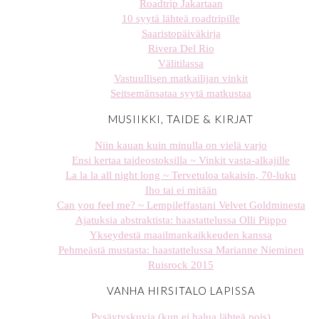
Roadtrip Jakartaan
10 syytä lähteä roadtripille
Saaristopäiväkirja
Rivera Del Rio
Välitilassa
Vastuullisen matkailijan vinkit
Seitsemänsataa syytä matkustaa
MUSIIKKI, TAIDE & KIRJAT
Niin kauan kuin minulla on vielä varjo
Ensi kertaa taideostoksilla ~ Vinkit vasta-alkajille
La la la all night long ~ Tervetuloa takaisin, 70-luku
Iho tai ei mitään
Can you feel me? ~ Lempileffastani Velvet Goldminesta
Ajatuksia abstraktista: haastattelussa Olli Piippo
Ykseydestä maailmankaikkeuden kanssa
Pehmeästä mustasta: haastattelussa Marianne Nieminen
Ruisrock 2015
VANHA HIRSITALO LAPISSA
Pysäytyskuvia (kun ei halua lähteä pois)