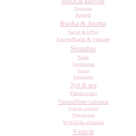
Raflat & kahvilat
Remontti
Reseptit
Ruoka & Juoma
Sarjat & leffat
Secondhand & vintage
Sisustus
Taide
Tapahtumat
Thaimaa
Tukkajutut
Työ & ura
Valokuvaus
Vastuulliset valinnat
Viini & cocktail
Yhteiskunta
Yrittäjän elämää
Ystävät