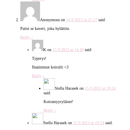
Anonymous
on
14.9.2013 at 21:27
said:
Paitsi se kaveri, joka hylättiin.
Reply
↓
K
on
15.9.2013 at 14:40
said:
Typerys!
Ihanimmat koirulit <3
Reply
↓
Stella Harasek
on
15.9.2013 at 19:24
said:
Koiramyyryläiset!
Reply
↓
Stella Harasek
on
15.9.2013 at 19:24
said: