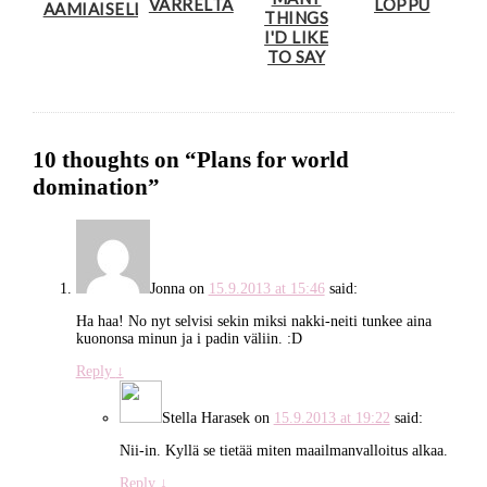
VARRELTA
LOPPU
AAMIAISELLE
THINGS
I'D LIKE
TO SAY
10 thoughts on “
Plans for world
domination
”
Jonna
on
15.9.2013 at 15:46
said:
Ha haa! No nyt selvisi sekin miksi nakki-neiti tunkee aina
kuononsa minun ja i padin väliin. :D
Reply
↓
Stella Harasek
on
15.9.2013 at 19:22
said:
Nii-in. Kyllä se tietää miten maailmanvalloitus alkaa.
Reply
↓