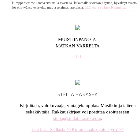
kumppaniemme kanssa sivustolla evästeitä. Jatkamalla sivuston käyttöä, hyväksyt evästee
Jos et hyväksy evästeitä, muuta selaimesi asetuksia.
Lisätietoja evästekäytännöistä.
MUISTIINPANOJA
MATKAN VARRELTA
STELLA HARASEK
Kirjoittaja, valokuvaaja, vintagekauppias. Musiikin ja taiteen
sekakäyttäjä. Rakkauskirjeet voi postittaa osoitteeseen
stella@stellaharasek.com
.
Lue lisää Stellasta >>
Kiinnostaako yhteistyö? >>