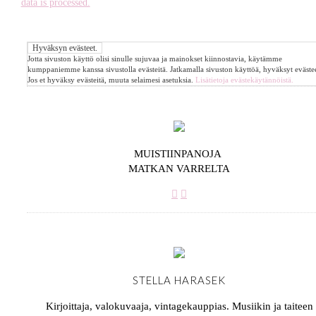
data is processed.
Jotta sivuston käyttö olisi sinulle sujuvaa ja mainokset kiinnostavia, käytämme
kumppaniemme kanssa sivustolla evästeitä. Jatkamalla sivuston käyttöä, hyväksyt evästee
Jos et hyväksy evästeitä, muuta selaimesi asetuksia.
Lisätietoja evästekäytännöistä.
MUISTIINPANOJA
MATKAN VARRELTA
STELLA HARASEK
Kirjoittaja, valokuvaaja, vintagekauppias. Musiikin ja taiteen