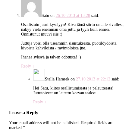
Satu
on
26.10.2013 at 13:28
said:
Osallistuin juuri kyselyyn! Kiva tämä siirto omalle sivullesi,
näkyy vielä enemmän oma juttu ja tyyli kuin ennen.
Onnistunut muuvi siis :)
Juttuja voisi olla useammin sisustuksesta, puotilöydöistä,
kivoista kahviloista / ravintoloista jne.
Ihanaa syksyä ja talven odotusta! :)
Reply
↓
Stella Harasek
on
27.10.2013 at 22:12
said:
Hei Satu, kiitos osallistumisesta ja palautteesta!
Juttutoiveet on laitettu korvan taakse.
Reply
↓
Leave a Reply
Your email address will not be published.
Required fields are
marked
*