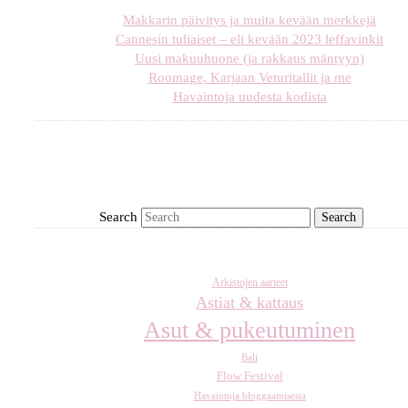
Makkarin päivitys ja muita kevään merkkejä
Cannesin tuliaiset – eli kevään 2023 leffavinkit
Uusi makuuhuone (ja rakkaus mäntyyn)
Roomage, Karjaan Veturitallit ja me
Havaintoja uudesta kodista
Search
Arkistojen aarteet
Astiat & kattaus
Asut & pukeutuminen
Bali
Flow Festival
Havaintoja bloggaamisesta