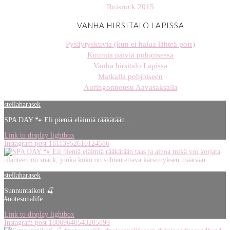
Ruisrock 2015
VANHA HIRSITALO LAPISSA
Pysäytyskuvia (kun ei halua lähteä pois)
Kuumia päiviä pohjoisessa
Vanha hirsitalo Lapissa
Matkalla pohjoiseen
Auringonnousu Aavasaksalla
stellaharasek
SPA DAY 🐾 Eli pieniä eläimiä rääkätään ...
Link to display lightbox
Instagram post 18113952610124586
stellaharasek
Sunnuntaikoti 🍒
#notesonalife ...
Link to display lightbox
Instagram post 18069640543205899