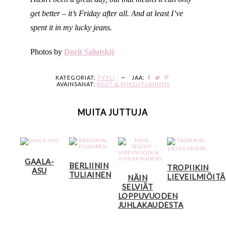
get better – it’s Friday after all. And at least I’ve
spent it in my lucky jeans.
Photos by
Dorit Salutskij
KATEGORIAT:
TYYLI
~
JAA:
AVAINSANAT:
ASUT & PUKEUTUMINEN
MUITA JUTTUJA
GAALA-
BERLIININ
TROPIIKIN
ASU
TULIAINEN
LIEVEILMIÖITÄ
NÄIN
SELVIÄT
LOPPUVUODEN
JUHLAKAUDESTA