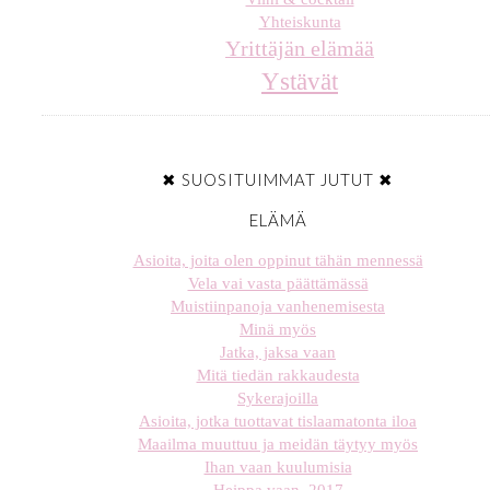
Yhteiskunta
Yrittäjän elämää
Ystävät
✖ SUOSITUIMMAT JUTUT ✖
ELÄMÄ
Asioita, joita olen oppinut tähän mennessä
Vela vai vasta päättämässä
Muistiinpanoja vanhenemisesta
Minä myös
Jatka, jaksa vaan
Mitä tiedän rakkaudesta
Sykerajoilla
Asioita, jotka tuottavat tislaamatonta iloa
Maailma muuttuu ja meidän täytyy myös
Ihan vaan kuulumisia