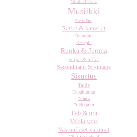
Mellakka Helsinki
Musiikki
Puerto Rico
Raflat & kahvilat
Remontti
Reseptit
Ruoka & Juoma
Sarjat & leffat
Secondhand & vintage
Sisustus
Taide
Tapahtumat
Thaimaa
Tukkajutut
Työ & ura
Valokuvaus
Vastuulliset valinnat
Viini & cocktail