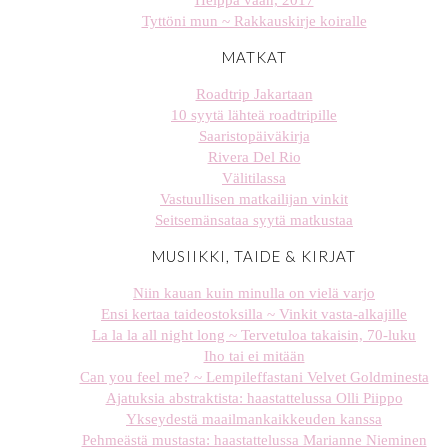
Heippa vaan, 2017
Tyttöni mun ~ Rakkauskirje koiralle
MATKAT
Roadtrip Jakartaan
10 syytä lähteä roadtripille
Saaristopäiväkirja
Rivera Del Rio
Välitilassa
Vastuullisen matkailijan vinkit
Seitsemänsataa syytä matkustaa
MUSIIKKI, TAIDE & KIRJAT
Niin kauan kuin minulla on vielä varjo
Ensi kertaa taideostoksilla ~ Vinkit vasta-alkajille
La la la all night long ~ Tervetuloa takaisin, 70-luku
Iho tai ei mitään
Can you feel me? ~ Lempileffastani Velvet Goldminesta
Ajatuksia abstraktista: haastattelussa Olli Piippo
Ykseydestä maailmankaikkeuden kanssa
Pehmeästä mustasta: haastattelussa Marianne Nieminen