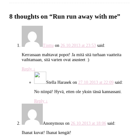
8 thoughts on “
Run run away with me
”
Tinttu
on
26.10.2013 at 23:53
said:
Kerrassaan mahtavat popot! Ja mitä sitä turhaan vaatteita
vaihtamaan, sitä varten ovat asusteet :)
Reply
↓
Stella Harasek
on
27.10.2013 at 22:09
said:
No niinpä! Hyvä, etten ole yksin tässä kannassani.
Reply
↓
Anonymous
on
26.10.2013 at 18:06
said:
Ihanat kuvat! Ihanat kengät!