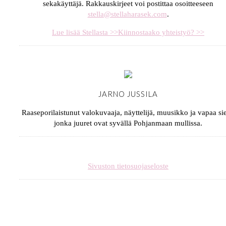
sekakäyttäjä. Rakkauskirjeet voi postittaa osoitteeseen
stella@stellaharasek.com
.
Lue lisää Stellasta >>
Kiinnostaako yhteistyö? >>
JARNO JUSSILA
Raaseporilaistunut valokuvaaja, näyttelijä, muusikko ja vapaa sie
jonka juuret ovat syvällä Pohjanmaan mullissa.
Sivuston tietosuojaseloste