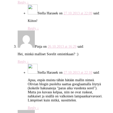
Reply
↓
Stella Harasek
on
27.10.2013 at 22:09
said:
Kiitos!
Reply
↓
Pinja
on
26.10.2013 at 16:29
said:
Hei, minkä malliset Sorelit omistitkaan? :)
Reply
↓
Stella Harasek
on
27.10.2013 at 22:10
said:
Apua, enpäs muista tähän hätään mallin nimeä.
Olivian blogin puolelta saattaa googlaamalla löytyä
(kokeile hakusanoja “paras aika vuodesta sorel”).
Mutta jos kuvaus kelpaa, niin ne ovat ruskeat,
nahkaiset ja sisällä on valkoinen lampaankarvavuori.
Lämpöiset kuin mitkä, suosittelen.
Reply
↓