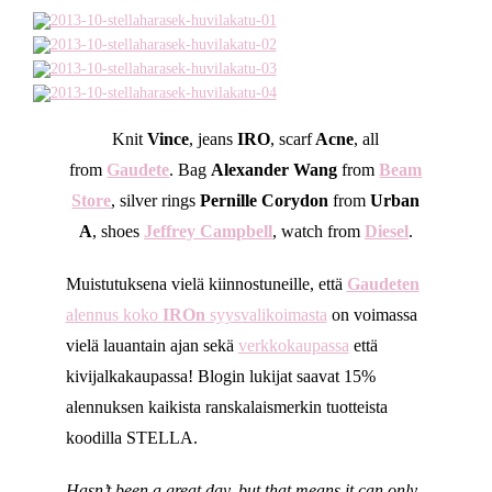
Knit
Vince
, jeans
IRO
, scarf
Acne
, all
from
Gaudete
. Bag
Alexander Wang
from
Beam
Store
, silver rings
Pernille Corydon
from
Urban
A
, shoes
Jeffrey Campbell
, watch from
Diesel
.
Muistutuksena vielä kiinnostuneille, että
Gaudeten
alennus koko
IROn
syysvalikoimasta
on voimassa
vielä lauantain ajan sekä
verkkokaupassa
että
kivijalkakaupassa! Blogin lukijat saavat 15%
alennuksen kaikista ranskalaismerkin tuotteista
koodilla STELLA.
Hasn’t been a great day, but that means it can only