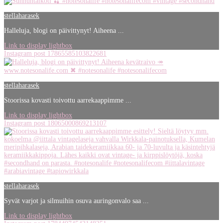
stellaharasek
Halleluja, blogi on päivittynyt! Aiheena ...
Link to display lightbox
Instagram post 17865585103822681
stellaharasek
Stoorissa kovasti toivottu aarrekaappimme ...
Link to display lightbox
Instagram post 18065000869213107
stellaharasek
Syvät varjot ja silmuihin osuva auringonvalo saa ...
Link to display lightbox