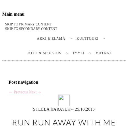
Stella Harasek & Jarno Jussila
Notes on a life
Main menu
SKIP TO PRIMARY CONTENT
SKIP TO SECONDARY CONTENT
ARKI & ELÄMÄ
KULTTUURI
KOTI & SISUSTUS
TYYLI
MATKAT
Post navigation
←
Previous
Next
→
STELLA HARASEK
~
25.10.2013
RUN RUN AWAY WITH ME