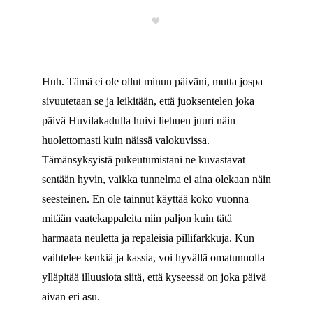
Huh. Tämä ei ole ollut minun päiväni, mutta jospa
sivuutetaan se ja leikitään, että juoksentelen joka
päivä Huvilakadulla huivi liehuen juuri näin
huolettomasti kuin näissä valokuvissa.
Tämänsyksyistä pukeutumistani ne kuvastavat
sentään hyvin, vaikka tunnelma ei aina olekaan näin
seesteinen. En ole tainnut käyttää koko vuonna
mitään vaatekappaleita niin paljon kuin tätä
harmaata neuletta ja repaleisia pillifarkkuja. Kun
vaihtelee kenkiä ja kassia, voi hyvällä omatunnolla
ylläpitää illuusiota siitä, että kyseessä on joka päivä
aivan eri asu.