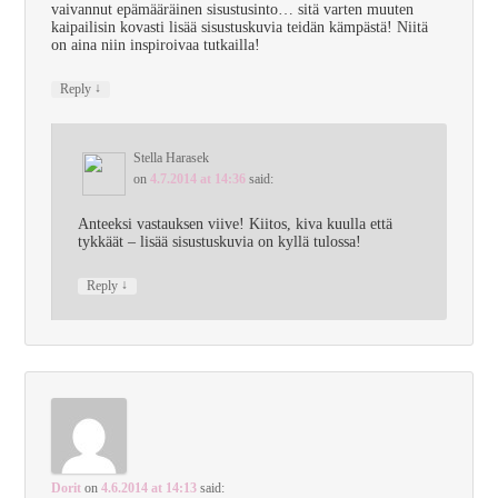
vaivannut epämääräinen sisustusinto… sitä varten muuten
kaipailisin kovasti lisää sisustuskuvia teidän kämpästä! Niitä
on aina niin inspiroivaa tutkailla!
↓
Reply
Stella Harasek
on
4.7.2014 at 14:36
said:
Anteeksi vastauksen viive! Kiitos, kiva kuulla että
tykkäät – lisää sisustuskuvia on kyllä tulossa!
↓
Reply
Dorit
on
4.6.2014 at 14:13
said: