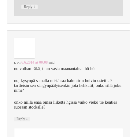
↓
Reply
r.
on
6.6.2014 at 00:08
said:
no voihan räkä, tuun vasta maanantaina. hö hö.
no, kysynpä samalla mistä saa balmuirin huivin ostettua?
tartteisin sen sängynpäälyisenkin jota hehkutit, onko sillä joku
nimi?
onko niillä enää omaa liikettä hgissä vaiko viekö tie kenties
suoraan stockalle?
↓
Reply