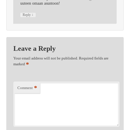
uuteen omaan asuntoon!
↓
Reply
Leave a Reply
Your email address will not be published.
Required fields are
*
marked
*
Comment