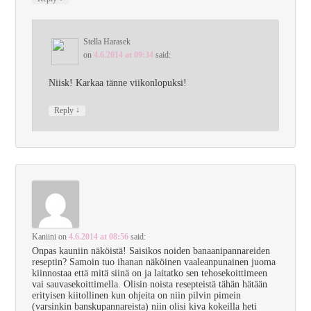
Stella Harasek
on
4.6.2014 at 09:34
said:
Niisk! Karkaa tänne viikonlopuksi!
↓
Reply
Kaniini
on
4.6.2014 at 08:56
said:
Onpas kauniin näköistä! Saisikos noiden banaanipannareiden
reseptin? Samoin tuo ihanan näköinen vaaleanpunainen juoma
kiinnostaa että mitä siinä on ja laitatko sen tehosekoittimeen
vai sauvasekoittimella. Olisin noista resepteistä tähän hätään
erityisen kiitollinen kun ohjeita on niin pilvin pimein
(varsinkin banskupannareista) niin olisi kiva kokeilla heti