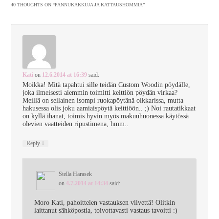
40 THOUGHTS ON “
PANNUKAKKUJA JA KATTAUSHOMMIA
”
Kati
on
12.6.2014 at 16:39
said:
Moikka! Mitä tapahtui sille teidän Custom Woodin pöydälle,
joka ilmeisesti aiemmin toimitti keittiön pöydän virkaa?
Meillä on sellainen isompi ruokapöytänä olkkarissa, mutta
hakusessa olis joku aamiaispöytä keittiöön.. ;) Noi rautatikkaat
on kyllä ihanat, toimis hyvin myös makuuhuonessa käytössä
olevien vaatteiden ripustimena, hmm..
↓
Reply
Stella Harasek
on
4.7.2014 at 14:34
said:
Moro Kati, pahoittelen vastauksen viivettä! Olitkin
laittanut sähköpostia, toivottavasti vastaus tavoitti :)