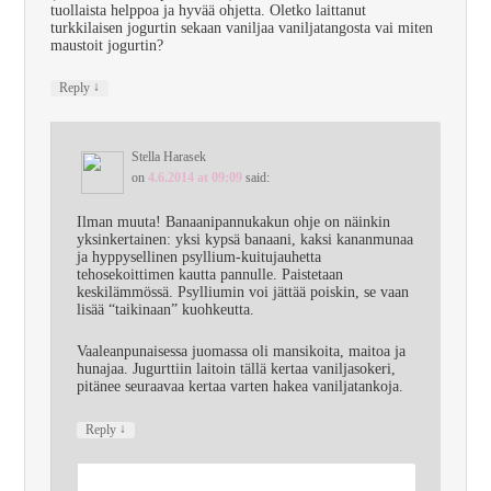
tuollaista helppoa ja hyvää ohjetta. Oletko laittanut
turkkilaisen jogurtin sekaan vaniljaa vaniljatangosta vai miten
maustoit jogurtin?
↓
Reply
Stella Harasek
on
4.6.2014 at 09:09
said:
Ilman muuta! Banaanipannukakun ohje on näinkin
yksinkertainen: yksi kypsä banaani, kaksi kananmunaa
ja hyppysellinen psyllium-kuitujauhetta
tehosekoittimen kautta pannulle. Paistetaan
keskilämmössä. Psylliumin voi jättää poiskin, se vaan
lisää “taikinaan” kuohkeutta.
Vaaleanpunaisessa juomassa oli mansikoita, maitoa ja
hunajaa. Jugurttiin laitoin tällä kertaa vaniljasokeri,
pitänee seuraavaa kertaa varten hakea vaniljatankoja.
↓
Reply