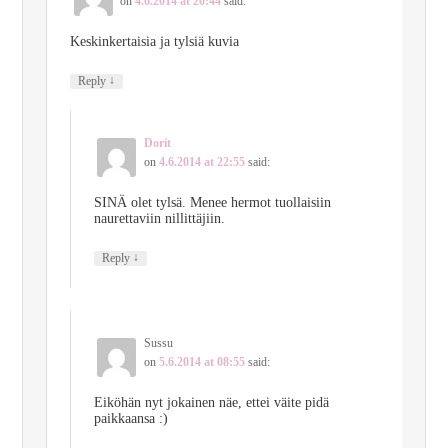
on
4.6.2014 at 20:44
said:
Keskinkertaisia ja tylsiä kuvia
↓
Reply
Dorit
on
4.6.2014 at 22:55
said:
SINÄ olet tylsä. Menee hermot tuollaisiin
naurettaviin nillittäjiin.
↓
Reply
Sussu
on
5.6.2014 at 08:55
said:
Eiköhän nyt jokainen näe, ettei väite pidä
paikkaansa :)