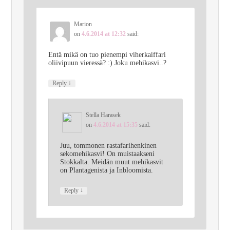
Marion
on
4.6.2014 at 12:32
said:
Entä mikä on tuo pienempi viherkaiffari
oliivipuun vieressä? :) Joku mehikasvi..?
↓
Reply
Stella Harasek
on
4.6.2014 at 15:35
said:
Juu, tommonen rastafarihenkinen
sekomehikasvi! On muistaakseni
Stokkalta. Meidän muut mehikasvit
on Plantagenista ja Inbloomista.
↓
Reply