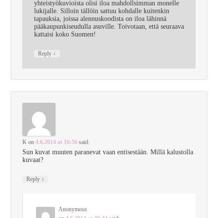
yhteistyökuvioista olisi iloa mahdollsimman monelle
lukijalle. Silloin tällöin sattuu kohdalle kuitenkin
tapauksia, joissa alennuskoodista on iloa lähinnä
pääkaupunkiseudulla asuville. Toivotaan, että seuraava
kattaisi koko Suomen!
↓
Reply
K
on
4.6.2014 at 16:56
said:
Sun kuvat muuten paranevat vaan entisestään. Millä kalustolla
kuvaat?
↓
Reply
Anonymous