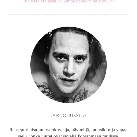
Lue lisää Stellasta >>
Kiinnostaako yhteistyö? >>
JARNO JUSSILA
Raaseporilaistunut valokuvaaja, näyttelijä, muusikko ja vapaa
sielu, jonka juuret ovat syvällä Pohjanmaan mullissa.