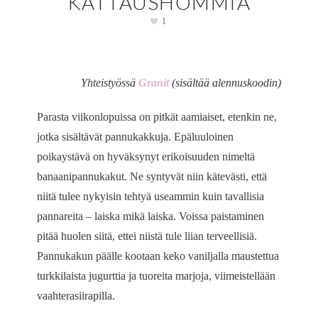
KATTAUSHOMMIA
1
Yhteistyössä
Granit
(sisältää alennuskoodin)
Parasta viikonlopuissa on pitkät aamiaiset, etenkin ne,
jotka sisältävät pannukakkuja. Epäluuloinen
poikaystävä on hyväksynyt erikoisuuden nimeltä
banaanipannukakut. Ne syntyvät niin kätevästi, että
niitä tulee nykyisin tehtyä useammin kuin tavallisia
pannareita – laiska mikä laiska. Voissa paistaminen
pitää huolen siitä, ettei niistä tule liian terveellisiä.
Pannukakun päälle kootaan keko vaniljalla maustettua
turkkilaista jugurttia ja tuoreita marjoja, viimeistellään
vaahterasiirapilla.