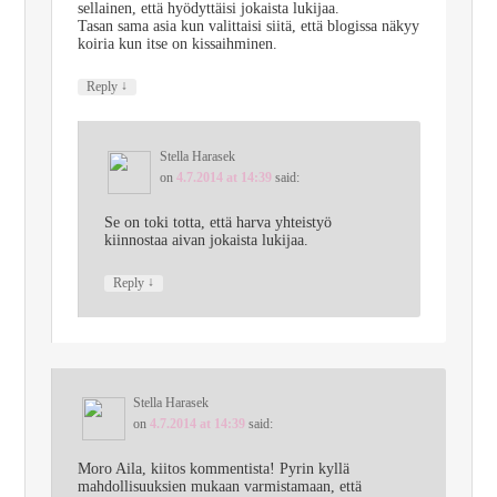
sellainen, että hyödyttäisi jokaista lukijaa.
Tasan sama asia kun valittaisi siitä, että blogissa näkyy
koiria kun itse on kissaihminen.
↓
Reply
Stella Harasek
on
4.7.2014 at 14:39
said:
Se on toki totta, että harva yhteistyö
kiinnostaa aivan jokaista lukijaa.
↓
Reply
Stella Harasek
on
4.7.2014 at 14:39
said:
Moro Aila, kiitos kommentista! Pyrin kyllä
mahdollisuuksien mukaan varmistamaan, että