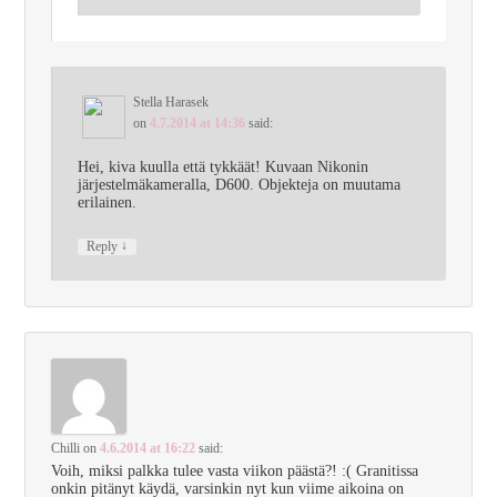
Stella Harasek
on
4.7.2014 at 14:36
said:
Hei, kiva kuulla että tykkäät! Kuvaan Nikonin
järjestelmäkameralla, D600. Objekteja on muutama
erilainen.
↓
Reply
Chilli
on
4.6.2014 at 16:22
said:
Voih, miksi palkka tulee vasta viikon päästä?! :( Granitissa
onkin pitänyt käydä, varsinkin nyt kun viime aikoina on