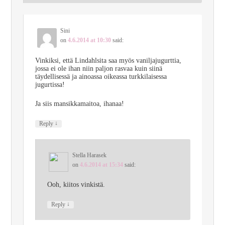
Sini
on
4.6.2014 at 10:30
said:
Vinkiksi, että Lindahlsita saa myös vaniljajugurttia,
jossa ei ole ihan niin paljon rasvaa kuin siinä
täydellisessä ja ainoassa oikeassa turkkilaisessa
jugurtissa!
Ja siis mansikkamaitoa, ihanaa!
↓
Reply
Stella Harasek
on
4.6.2014 at 15:34
said:
Ooh, kiitos vinkistä.
↓
Reply