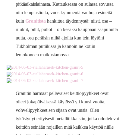
pitkäaikaislainasta. Kattauksessa on sulassa sovussa
niin lempiastioita, vuosikymmeniä vanhoja esineitä
kuin
Granitista
hankittua täydennystä: niistä osa –
ruukut, pillit, pullot – on kesäksi kauppaan saapunutta
uutta, osa peräisin niiltä ajoilta kun tein löytöni
Tukholman putiikissa ja kannoin ne kotiin
lentokoneen matkustamossa.
Granitin harmaat pellavaiset keittiöpyyhkeet ovat
olleet jokapäiväisessä käytössä yli kuusi vuotta,
vohvelipyyhkeet sen sijaan ovat uusia. Olen
tykästynyt erityisesti metallitikkaisiin, jotka odottelevat
keittiön seinään nojaillen mitä kaikkea käyttöä niille