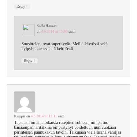
↓
Reply
Stella Harasek
on
4.6.2014 at 15:00
said:
Suosittelen, ovat superhyvät. Meillä käytössä sekä
kylpyhuoneessa että keittiössä.
↓
Reply
Kieppis
on
4.6.2014 at 12:11
said:
Tapanani on aina oikaista reseptien suhteen, niinpä tuo
banaanipannaritaikina on päätynyt voideltuun uunivuokaan
perinteisen pannukakun tavoin. Taikinaan vielä lisänä vaniljaa