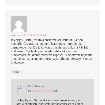
toktok
on
4.6.2014 at 06:42
said:
Jesjejsjes! Ostin just ihka ensimmäisen asuntoni ja oon
kuolaillu Granitin lamppujen, laatikoiden, pullojen ja
purnukoiden perään ja tarkotus oliskin ens viikolla kävästä
liikkeessä. Nyt täytyykin käydä vähän aikasemmin
tuhlaamassa palkkansa viimeset roposet :D Sopivasti nopeutit
mun jahkailua ja annoit oikean syyn vihdoin pistäytyä suoraan
liikkeeseen.
↓
Reply
Stella Harasek
on
4.6.2014 at 09:05
said:
Haha, hyvä! Nyt käyt vaan useamman kerran, niin
saat alennuksen jokaisesta kertaostoksesta ;) Onnea