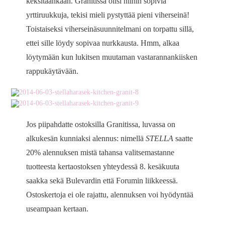
keksitäänkään. Granitissa olisi niihin sopivia
yrttiruukkuja, tekisi mieli pystyttää pieni viherseinä!
Toistaiseksi viherseinäsuunnitelmani on torpattu sillä,
ettei sille löydy sopivaa nurkkausta. Hmm, alkaa
löytymään kun lukitsen muutaman vastarannankiisken
rappukäytävään.
Jos piipahdatte ostoksilla Granitissa, luvassa on
alkukesän kunniaksi alennus: nimellä
STELLA
saatte
20% alennuksen mistä tahansa valitsemastanne
tuotteesta kertaostoksen yhteydessä 8. kesäkuuta
saakka sekä Bulevardin että Forumin liikkeessä.
Ostoskertoja ei ole rajattu, alennuksen voi hyödyntää
useampaan kertaan.