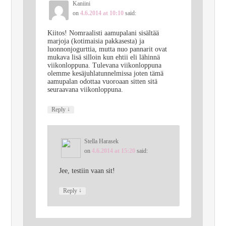
Kaniini
on
4.6.2014 at 10:10
said:
Kiitos! Nomraalisti aamupalani sisältää
marjoja (kotimaisia pakkasesta) ja
luonnonjogurttia, mutta nuo pannarit ovat
mukava lisä silloin kun ehtii eli lähinnä
viikonloppuna. Tulevana viikonloppuna
olemme kesäjuhlatunnelmissa joten tämä
aamupalan odottaa vuoroaan sitten sitä
seuraavana viikonloppuna.
↓
Reply
Stella Harasek
on
4.6.2014 at 15:20
said:
Jee, testiin vaan sit!
↓
Reply