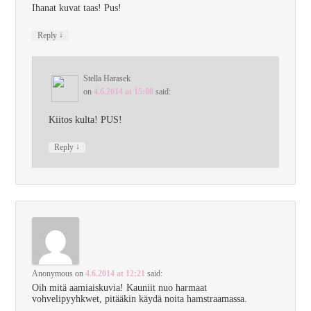
Ihanat kuvat taas! Pus!
↓
Reply
Stella Harasek
on
4.6.2014 at 15:00
said:
Kiitos kulta! PUS!
↓
Reply
Anonymous
on
4.6.2014 at 12:21
said:
Oih mitä aamiaiskuvia! Kauniit nuo harmaat
vohvelipyyhkwet, pitääkin käydä noita hamstraamassa.