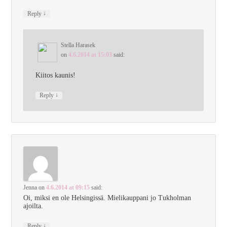
↓
Reply
Stella Harasek
on
4.6.2014 at 15:03
said:
Kiitos kaunis!
↓
Reply
Jenna
on
4.6.2014 at 09:15
said:
Oi, miksi en ole Helsingissä. Mielikauppani jo Tukholman
ajoilta.
↓
Reply