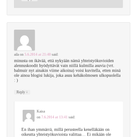
aila
on
5.6.2014 at 21:40
said:
minusta on ikävää, että nykyään nämä yhteistyökuvioiden
alennuskoodit hyödyttävät vain niillä kulmilla asuvia (vrt.
balmuir nyt ainakin viime aikoina) voisi kuvitella, etten minä
ole ainoa blogisi lukija, joka asuu kehäkolmosen ulkopuolella
: )
↓
Reply
Kaisa
on
7.6.2014 at 13:41
said:
En ihan ymmärrä, millä perusteella kenelläkään on
oikeutta yhteistyökuvioista valittaa… Ei mikään ole