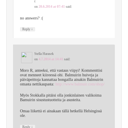
r.
on
20.6.2014 at 07:41
said:
no answers? :(
↓
Reply
Stella Harasek
on
4.7.2014 at 14:41
said:
Moro R, anteeksi, että vastaus viipyi! Kommenttisi
ovat menneet kiireessä ohi. Balmuirin huiveja ja
päiväpeittoja kannattaa bongailla ainakin Balmuirin
omasta nettikaupasta:
http://www.balmuir.com/shop/
Myös Stokkalla pitäisi olla jonkinlainen valikoima
Bamuirin sisustustuotteita ja asusteita.
Omaa liikettä ei ainakaan tällä hetkellä Helsingissä
ole.
↓
Reply