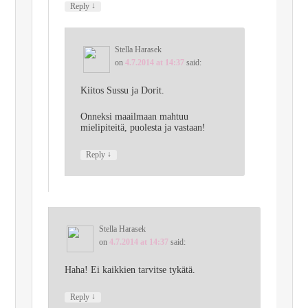
↓
Reply
Stella Harasek
on
4.7.2014 at 14:37
said:
Kiitos Sussu ja Dorit.
Onneksi maailmaan mahtuu
mielipiteitä, puolesta ja vastaan!
↓
Reply
Stella Harasek
on
4.7.2014 at 14:37
said:
Haha! Ei kaikkien tarvitse tykätä.
↓
Reply