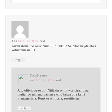
T
on
4.6.2014 at 08:50
said:
Aivan ihana tuo oliivipuun(?) ruukku!! Se pitää käydä ehkä
kotiuttamassa :D
↓
Reply
Stella Harasek
on
4.6.2014 at 08:59
said:
Juu, oliivipuu se on! Niitäkin on myyty Granitissa,
mutta tuo nimenomainen yksilö taitaa olla kyllä
Plantagenista. Ruukku on ihana, suosittelen.
↓
Reply