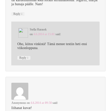
tai kardemummaa sekä loraus sitruunamehua. Jogurtti, marjat
ja hunaja päälle. Nam!
↓
Reply
Stella Harasek
on
4.6.2014 at 15:01
said:
Oho, kiitos vinkistä! Tämä menee testiin heti ensi
viikonloppuna.
↓
Reply
Anonymous
on
4.6.2014 at 09:58
said:
Iiihanat kuvat!