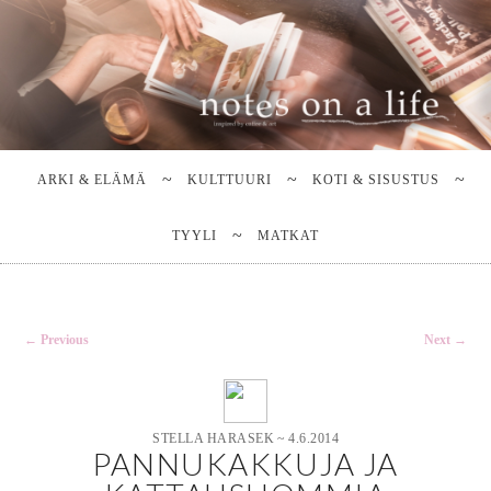
Stella Harasek & Jarno Jussila
Notes on a life
Main
SKIP
SKIP
TO
TO
menu
ARKI & ELÄMÄ
KULTTUURI
KOTI & SISUSTUS
PRIMARY
SECONDARY
CONTENT
CONTENT
TYYLI
MATKAT
Post
←
Previous
Next
→
navigation
STELLA HARASEK
~
4.6.2014
PANNUKAKKUJA JA