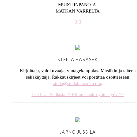
MUISTIINPANOJA
MATKAN VARRELTA
STELLA HARASEK
Kirjoittaja, valokuvaaja, vintagekauppias. Musiikin ja taiteen
sekakäyttäjä. Rakkauskirjeet voi postittaa osoitteeseen
stella@stellaharasek.com
.
Lue lisää Stellasta >>
Kiinnostaako yhteistyö? >>
JARNO JUSSILA