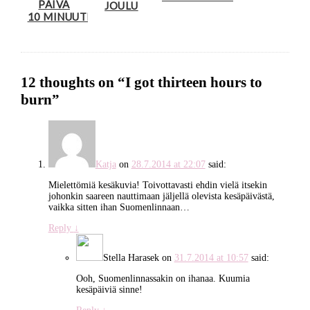
PÄIVÄ
JOULU
10 MINUUTISSA
12 thoughts on “
I got thirteen hours to
burn
”
Katja
on
28.7.2014 at 22:07
said:
Mielettömiä kesäkuvia! Toivottavasti ehdin vielä itsekin
johonkin saareen nauttimaan jäljellä olevista kesäpäivästä,
vaikka sitten ihan Suomenlinnaan…
Reply
↓
Stella Harasek
on
31.7.2014 at 10:57
said:
Ooh, Suomenlinnassakin on ihanaa. Kuumia
kesäpäiviä sinne!