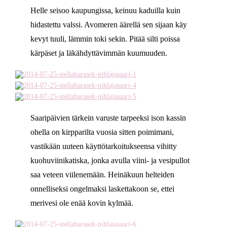
Helle seisoo kaupungissa, keinuu kaduilla kuin
hidastettu valssi. Avomeren äärellä sen sijaan käy
kevyt tuuli, lämmin toki sekin. Pitää silti poissa
kärpäset ja läkähdyttävimmän kuumuuden.
Saaripäivien tärkein varuste tarpeeksi ison kassin
ohella on kirpparilta vuosia sitten poimimani,
vastikään uuteen käyttötarkoitukseensa vihitty
kuohuviinikatiska, jonka avulla viini- ja vesipullot
saa veteen viilenemään. Heinäkuun helteiden
onnelliseksi ongelmaksi laskettakoon se, ettei
merivesi ole enää kovin kylmää.