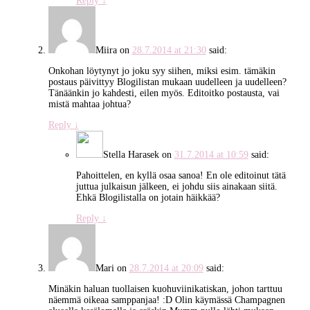
Reply
↓
Miira
on
28.7.2014 at 21:30
said:
Onkohan löytynyt jo joku syy siihen, miksi esim. tämäkin
postaus päivittyy Blogilistan mukaan uudelleen ja uudelleen?
Tänäänkin jo kahdesti, eilen myös. Editoitko postausta, vai
mistä mahtaa johtua?
Reply
↓
Stella Harasek
on
31.7.2014 at 10:59
said:
Pahoittelen, en kyllä osaa sanoa! En ole editoinut tätä
juttua julkaisun jälkeen, ei johdu siis ainakaan siitä.
Ehkä Blogilistalla on jotain häikkää?
Reply
↓
Mari
on
28.7.2014 at 20:09
said:
Minäkin haluan tuollaisen kuohuviinikatiskan, johon tarttuu
näemmä oikeaa samppanjaa! :D Olin käymässä Champagnen