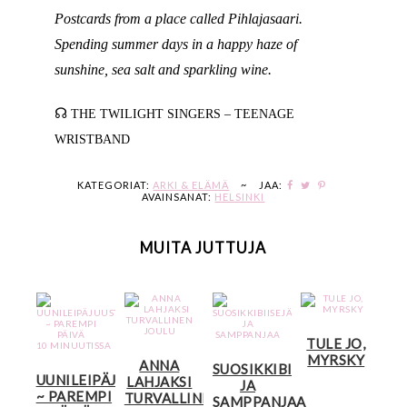
Postcards from a place called Pihlajasaari.
Spending summer days in a happy haze of
sunshine, sea salt and sparkling wine.
☊
THE TWILIGHT SINGERS – TEENAGE
WRISTBAND
KATEGORIAT:
ARKI & ELÄMÄ
~
JAA:
AVAINSANAT:
HELSINKI
MUITA JUTTUJA
TULE JO,
MYRSKY
ANNA
SUOSIKKIBIISEJÄ
UUNILEIPÄJUUSTO
LAHJAKSI
JA
~ PAREMPI
TURVALLINEN
SAMPPANJAA