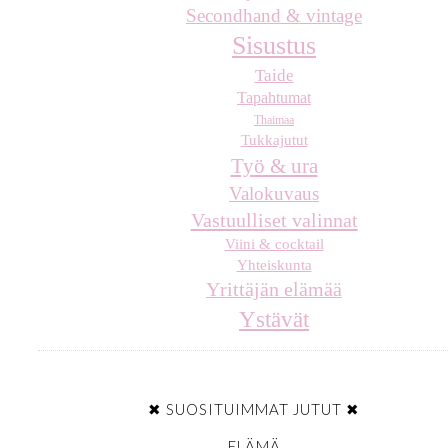
Secondhand & vintage
Sisustus
Taide
Tapahtumat
Thaimaa
Tukkajutut
Työ & ura
Valokuvaus
Vastuulliset valinnat
Viini & cocktail
Yhteiskunta
Yrittäjän elämää
Ystävät
✖ SUOSITUIMMAT JUTUT ✖
ELÄMÄ