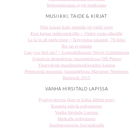
Seitsemänsataa syytä matkustaa
MUSIIKKI, TAIDE & KIRJAT
Niin kauan kuin minulla on vielä varjo
Ensi kertaa taideostoksilla ~ Vinkit vasta-alkajille
La la la all night long ~ Tervetuloa takaisin, 70-luku
Iho tai ei mitään
Can you feel me? ~ Lempileffastani Velvet Goldminesta
Ajatuksia abstraktista: haastattelussa Olli Piippo
Ykseydestä maailmankaikkeuden kanssa
Pehmeästä mustasta: haastattelussa Marianne Nieminen
Ruisrock 2015
VANHA HIRSITALO LAPISSA
Pysäytyskuvia (kun ei halua lähteä pois)
Kuumia päiviä pohjoisessa
Vanha hirsitalo Lapissa
Matkalla pohjoiseen
Auringonnousu Aavasaksalla