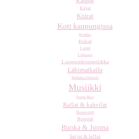
Kaupat
Kirjat
Koirat
Koti kaupungissa
Kreikka
Kukat
Lappi
Liikunta
Luonnonkosmetiikka
Lähimatkailu
Mellakka Helsinki
Musiikki
Puerto Rico
Raflat & kahvilat
Remontti
Reseptit
Ruoka & Juoma
Sarjat & leffat