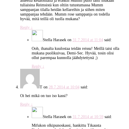
alueella kesälomalla ja eräskin Mumm pullo lähti mukaan
tuliaisina Reimsistä kun oltiin tutustumassa Mumm
samppanjan tilalla heidän kellareihin ja siihen miten
samppanjaa tehdään. Mumm rose samppanja on todella
hyvää, mitä teillä oli tuolla mukana?
Reply
↓
Stella Harasek
on
31.7.2014 at 11:04
said:
Ooh, ihanalta kuulostaa teidän reissu! Meillä taisi olla
mukana puolikuivaa, Demi-Sec. Hyvää, tosin olisi
ollut parempaa kunnolla jäähdytettynä ;)
Reply
↓
T
on
28.7.2014 at 10:04
said:
Oi hei mikä on tuo iso kassi?
Reply
↓
Stella Harasek
on
31.7.2014 at 10:59
said:
Mifukon olkipunoskassi, hankittu Tikausta