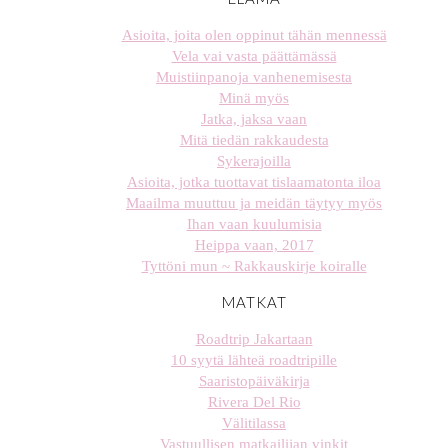
Asioita, joita olen oppinut tähän mennessä
Vela vai vasta päättämässä
Muistiinpanoja vanhenemisesta
Minä myös
Jatka, jaksa vaan
Mitä tiedän rakkaudesta
Sykerajoilla
Asioita, jotka tuottavat tislaamatonta iloa
Maailma muuttuu ja meidän täytyy myös
Ihan vaan kuulumisia
Heippa vaan, 2017
Tyttöni mun ~ Rakkauskirje koiralle
MATKAT
Roadtrip Jakartaan
10 syytä lähteä roadtripille
Saaristopäiväkirja
Rivera Del Rio
Välitilassa
Vastuullisen matkailijan vinkit