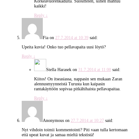
Korkeavuorenkadulta. Suosittelen, siihen mahtuu
kaikki!
Reply
↓
Fia
on
27.7.2014 at 10:39
said:
Upeita kuvia! Onko tuo pellavapaita uusi löytö?
Reply
↓
Stella Harasek
on
31.7.2014 at 11:00
said:
Kiitos! On itseasiassa, nappasin sen mukaan Zaran
alennusmyynneistä Turusta kun kaipasin
rantakäyttöön sopivaa pitkähihaista pellavapaitaa.
Reply
↓
Anonymous
on
27.7.2014 at 10:27
said:
Nyt vihdoin toimii kommentointi? Piti vaan tulla kertomaan
että upeat kuvat ja samaa mieltä tekstistä!