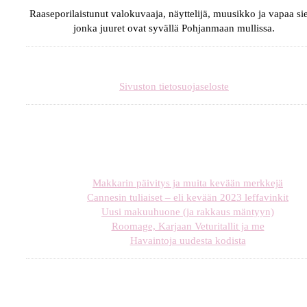
Raaseporilaistunut valokuvaaja, näyttelijä, muusikko ja vapaa sie
jonka juuret ovat syvällä Pohjanmaan mullissa.
Sivuston tietosuojaseloste
Makkarin päivitys ja muita kevään merkkejä
Cannesin tuliaiset – eli kevään 2023 leffavinkit
Uusi makuuhuone (ja rakkaus mäntyyn)
Roomage, Karjaan Veturitallit ja me
Havaintoja uudesta kodista