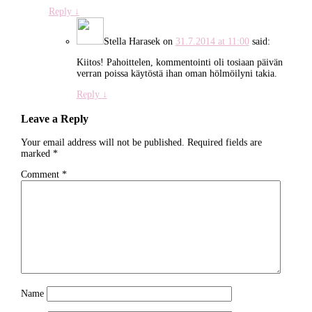
Reply
↓
Stella Harasek
on
31.7.2014 at 11:00
said:
Kiitos! Pahoittelen, kommentointi oli tosiaan päivän
verran poissa käytöstä ihan oman hölmöilyni takia.
Reply
↓
Leave a Reply
Your email address will not be published.
Required fields are
marked
*
Comment
*
Name