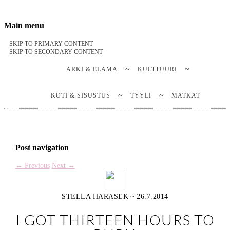
Stella Harasek & Jarno Jussila
Notes on a life
Main menu
SKIP TO PRIMARY CONTENT
SKIP TO SECONDARY CONTENT
ARKI & ELÄMÄ
KULTTUURI
KOTI & SISUSTUS
TYYLI
MATKAT
Post navigation
←
Previous
Next
→
STELLA HARASEK
~
26.7.2014
I GOT THIRTEEN HOURS TO