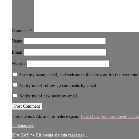
Comment
*
Name
Email
Website
Save my name, email, and website in this browser for the next tim
Notify me of follow-up comments by email.
Notify me of new posts by email.
This site uses Akismet to reduce spam.
Learn how your comment data is
stellaharasek
SPA DAY 🐾 Eli pieniä eläimiä rääkätään ...