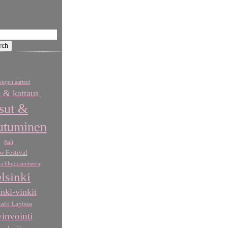
tojen aarteet
t & kattaus
sut &
utuminen
Bali
w Festival
a bloggaamisesta
lsinki
nki-vinkit
talo Lapissa
invointi