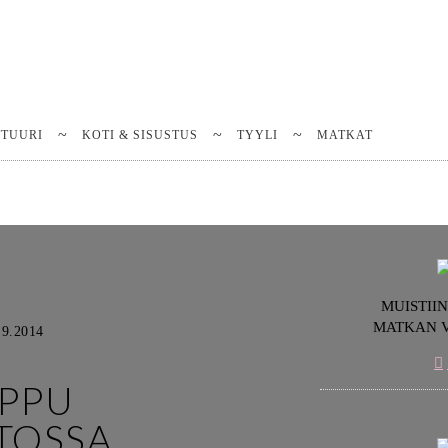
TTUURI
KOTI & SISUSTUS
TYYLI
MATKAT
MUISTII
MATKAN 
.9.2014
OPPU
TOSSA