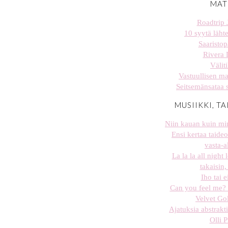
MAT
Roadtrip 
10 syytä lähte
Saaristop
Rivera 
Väliti
Vastuullisen ma
Seitsemänsataa 
MUSIIKKI, TA
Niin kauan kuin min
Ensi kertaa taideo
vasta-al
La la la all night
takaisin
Iho tai e
Can you feel me? 
Velvet Go
Ajatuksia abstrakti
Olli 