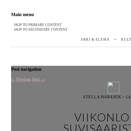
Stella Harasek & Jarno Jussila
Notes on a life
Main menu
SKIP TO PRIMARY CONTENT
SKIP TO SECONDARY CONTENT
ARKI & ELÄMÄ
KUL
Post navigation
←
Previous
Next
→
STELLA HARASEK
~
14
VIIKONL
SUVISAARIS