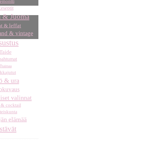
emontti
eseptit
 & Juoma
at & leffat
nd & vintage
sustus
Taide
pahtumat
Thaimaa
kkajutut
ö & ura
okuvaus
iset valinnat
 & cocktail
eiskunta
jän elämää
stävät