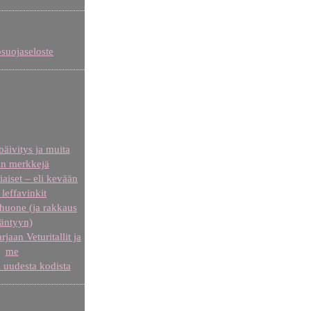
osuojaseloste
äivitys ja muita
n merkkejä
iaiset – eli kevään
leffavinkit
uone (ja rakkaus
äntyyn)
aan Veturitallit ja
me
 uudesta kodista