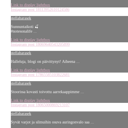
Link to display lightbox
Instagram post 18113952610124586
stellaharasek
Sunnuntaikoti 🍒
#notesonalife ...
Link to display lightbox
Instagram post 18069640543205899
stellaharasek
Halleluja, blogi on päivittynyt! Aiheena ...
Link to display lightbox
Instagram post 17865585103822681
stellaharasek
Stoorissa kovasti toivottu aarrekaappimme ...
Link to display lightbox
Instagram post 18065000869213107
stellaharasek
Syvät varjot ja silmuihin osuva auringonvalo saa ...