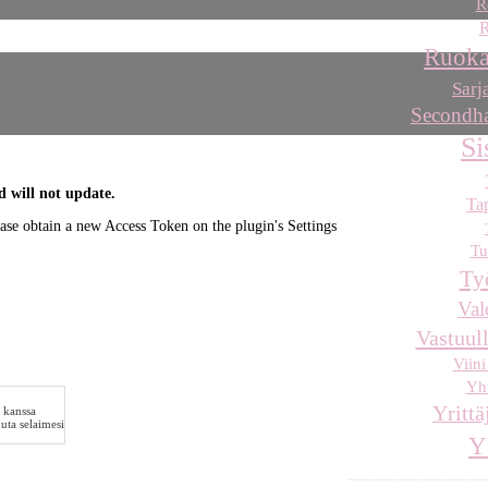
R
R
Ruoka
Sarj
Secondha
Si
d will not update.
Ta
ease obtain a new Access Token on the plugin's Settings
Tu
Ty
Val
Vastuull
Viini
Yht
Yrittä
 kanssa
uuta selaimesi
Y