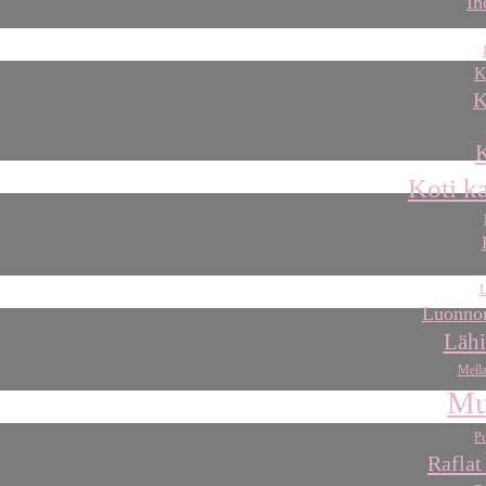
Ih
K
K
K
Koti k
L
Luonnon
Lähi
Mella
Mu
Pu
Raflat