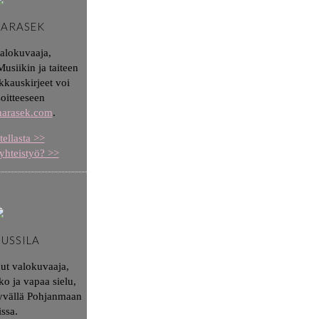
HARASEK
valokuvaaja,
usiikin ja taiteen
kkauskirjeet voi
soitteeseen
aharasek.com
.
tellasta >>
yhteistyö? >>
JUSSILA
nut valokuvaaja,
ko ja vapaa sielu,
syvällä Pohjanmaan
issa.