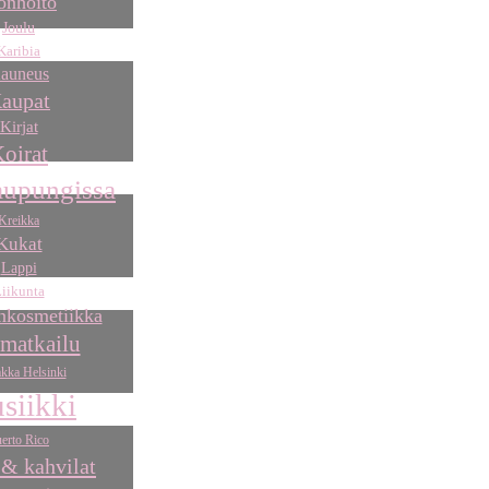
onhoito
Joulu
Karibia
auneus
aupat
Kirjat
oirat
aupungissa
Kreikka
Kukat
Lappi
iikunta
kosmetiikka
matkailu
kka Helsinki
siikki
erto Rico
 & kahvilat