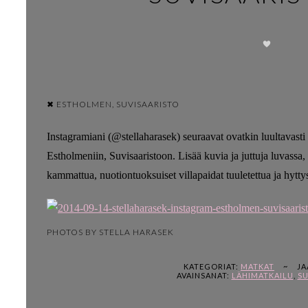
✖ ESTHOLMEN, SUVISAARISTO
Instagramiani (@stellaharasek) seuraavat ovatkin luultavast
Estholmeniin, Suvisaaristoon. Lisää kuvia ja juttuja luvass
kammattua, nuotiontuoksuiset villapaidat tuuletettua ja hyttys
PHOTOS BY STELLA HARASEK
KATEGORIAT:
MATKAT
~
JA
AVAINSANAT:
LÄHIMATKAILU
,
SU