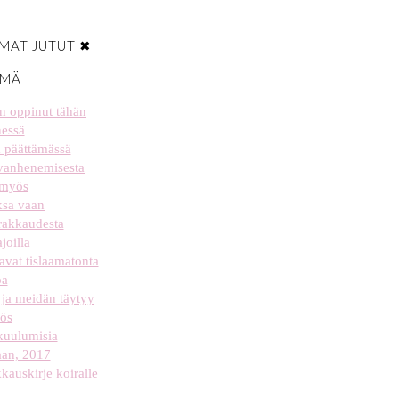
MAT JUTUT ✖
ÄMÄ
len oppinut tähän
essä
a päättämässä
 vanhenemisesta
 myös
aksa vaan
 rakkaudesta
joilla
tavat tislaamatonta
oa
ja meidän täytyy
ös
kuulumisia
aan, 2017
kauskirje koiralle