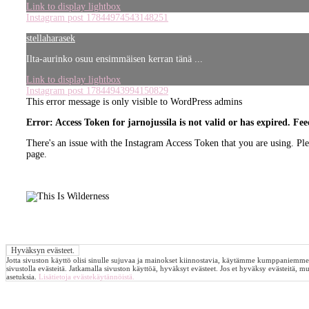
Link to display lightbox
Instagram post 17844974543148251
stellaharasek
Ilta-aurinko osuu ensimmäisen kerran tänä ...
Link to display lightbox
Instagram post 17844943994150829
This error message is only visible to WordPress admins
Error: Access Token for jarnojussila is not valid or has expired. Fee
There's an issue with the Instagram Access Token that you are using. Pl
page.
Jotta sivuston käyttö olisi sinulle sujuvaa ja mainokset kiinnostavia, käytämme kumppaniemme
sivustolla evästeitä. Jatkamalla sivuston käyttöä, hyväksyt evästeet. Jos et hyväksy evästeitä, m
asetuksia.
Lisätietoja evästekäytännöistä.