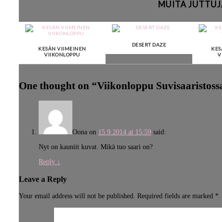
MUITA JUTTUJ
DESERT DAZE
KESÄN VIIMEINEN
KES
VIIKONLOPPU
V
One thought on “
Viikonloppu Suvisaaristoss
Oona
on
15.9.2014 at 15:59
said:
Nyt on kauniit kuvat. Mikä tuo saari on?
Reply
↓
Leave a Reply
Your email address will not be published.
Required fields are marked
*