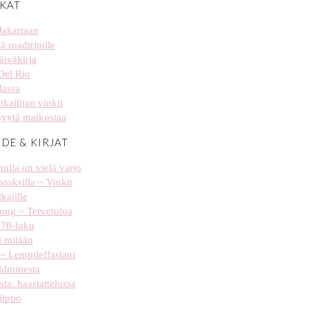
KAT
Jakartaan
ä roadtripille
äiväkirja
Del Rio
lassa
tkailijan vinkit
syytä matkustaa
IDE & KIRJAT
ulla on vielä varjo
stoksilla ~ Vinkit
kajille
 long ~ Tervetuloa
, 70-luku
i mitään
~ Lempileffastani
ldminesta
sta: haastattelussa
Piippo