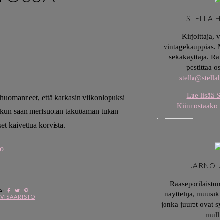
STELLA 
Kirjoittaja, 
vintagekauppias. M
sekakäyttäjä. Ra
postittaa o
stella@stell
Lue lisää S
i huomanneet, että karkasin viikonlopuksi
Kiinnostaako 
a, kun saan merisuolan takuttaman tukan
et kaivettua korvista.
JARNO 
Raaseporilaistu
A:
näyttelijä, muusik
VISAARISTO
jonka juuret ovat 
mull