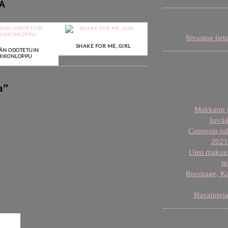
A
Sivuston tiet
SHAKE FOR ME, GIRL
ÄN ODOTETUIN
IIKONLOPPU
a
”
Makkarin p
kevää
Cannesin tul
2023 
Uusi makuuh
m
Roomage, Karj
Havaintoja