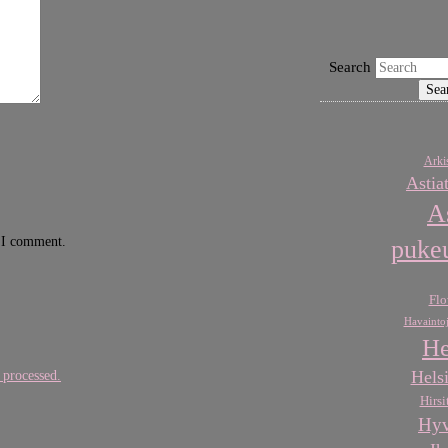
Search
Arkis
Astia
A
e I comment.
puke
Flo
Havaintoj
He
Helsi
 processed.
Hirsi
Hyv