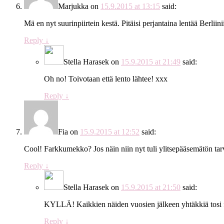
Marjukka
on
15.9.2015 at 13:15
said:
Mä en nyt suurinpiirtein kestä. Pitäisi perjantaina lentää Berlii
Reply
↓
Stella Harasek
on
15.9.2015 at 21:49
said:
Oh no! Toivotaan että lento lähtee! xxx
Reply
↓
Fia
on
15.9.2015 at 12:52
said:
Cool! Farkkumekko? Jos näin niin nyt tuli ylitsepääsemätön tar
Reply
↓
Stella Harasek
on
15.9.2015 at 21:50
said:
KYLLÄ! Kaikkien näiden vuosien jälkeen yhtäkkiä tosi f
Reply
↓