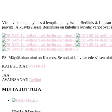
Vietin viikonlopun yhdessä lempikaupungeistani, Berliinissä. Lupaan p
päiviltä. Alkusyksyisessä Berliinissä on kiitollista kuvata: varjot ovat s
PS. Mäyräkoiran nimi on Kosmos. Se notkui kahvilan edessä sen oloisen
KATEGORIAT:
MATKAT
~
JAA:
AVAINSANAT:
Berliini
MUITA JUTTUJA
Hello Mexico