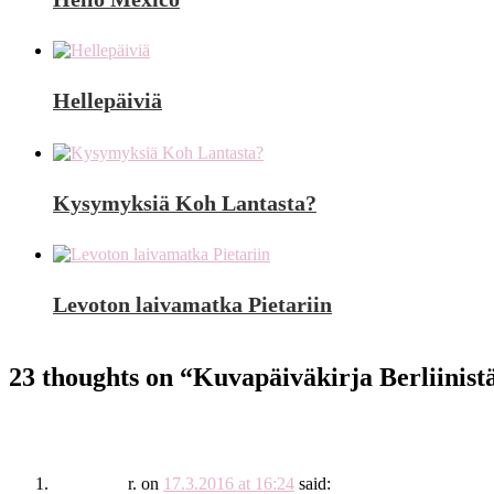
Hellepäiviä
Kysymyksiä Koh Lantasta?
Levoton laivamatka Pietariin
23 thoughts on “
Kuvapäiväkirja Berliinist
r.
on
17.3.2016 at 16:24
said: