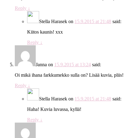
Reply
↓
Stella Harasek
on
15.9.2015 at 21:48
said:
Kiitos kaunis! xxx
Reply
↓
Janna
on
15.9.2015 at 13:24
said:
Oi mikä ihana farkkumekko sulla on? Lisää kuvia, pliis!
Reply
↓
Stella Harasek
on
15.9.2015 at 21:48
said:
Haha! Kuvia luvassa, kyllä!
Reply
↓