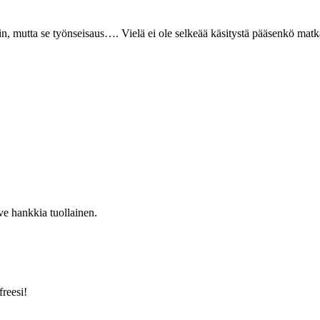
niin, mutta se työnseisaus…. Vielä ei ole selkeää käsitystä pääsenkö matk
ve hankkia tuollainen.
reesi!