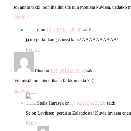
toi annin takki, oon ihaillut sitä niin monissa kuvissa. tiedät
Reply
↓
r.
on
19.3.2016 at 20:30
said:
ja toi pikku kangaspussi kans! AAAAAAAAAA!
Reply
↓
Tiina
on
17.9.2015 at 19:55
said:
Voi mistä tuollainen ihana farkkumekko? :)
Reply
↓
Stella Harasek
on
17.9.2015 at 23:20
said:
Se on Leviksen, peräisin Zalandosta! Kuvia luvassa en
Reply
↓