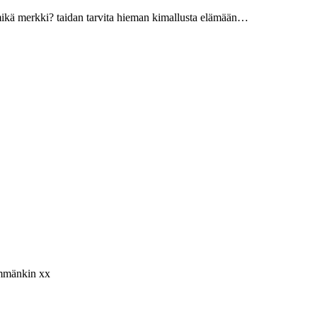
kö mikä merkki? taidan tarvita hieman kimallusta elämään…
emmänkin xx