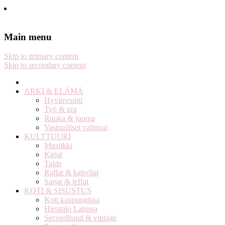
Stella Harasek & Jarno Jussila
Notes on a life
Main menu
Skip to primary content
Skip to secondary content
ARKI & ELÄMÄ
Hyvinvointi
Työ & ura
Ruoka & juoma
Vastuulliset valinnat
KULTTUURI
Musiikki
Kirjat
Taide
Raflat & kahvilat
Sarjat & leffat
KOTI & SISUSTUS
Koti kaupungissa
Hirsitalo Lapissa
Secondhand & vintage