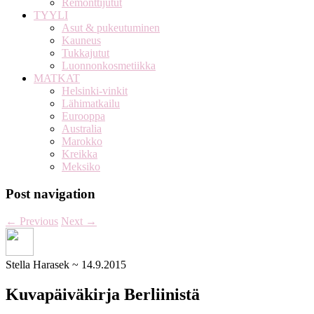
Remonttijutut
TYYLI
Asut & pukeutuminen
Kauneus
Tukkajutut
Luonnonkosmetiikka
MATKAT
Helsinki-vinkit
Lähimatkailu
Eurooppa
Australia
Marokko
Kreikka
Meksiko
Post navigation
←
Previous
Next
→
Stella Harasek
~
14.9.2015
Kuvapäiväkirja Berliinistä