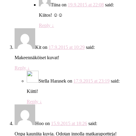
Tiina
on
19.9.2015 at 22:08
said:
Kiitos! ☺️☺️
Reply
↓
Kit
on
17.9.2015 at 10:29
said:
Makeennäköiset kuvat!
Reply
↓
Stella Harasek
on
17.9.2015 at 23:19
said:
Kiitti!
Reply
↓
Hoo
on
15.9.2015 at 18:26
said:
Onpa kauniita kuvia. Odotan innolla matkaraportteja!