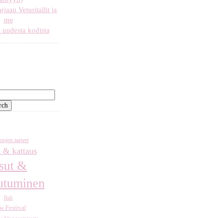
aan Veturitallit ja
me
 uudesta kodista
tojen aarteet
t & kattaus
sut &
utuminen
Bali
w Festival