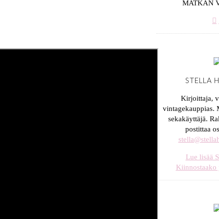
MATKAN 
STELLA 
Kirjoittaja, 
vintagekauppias. M
sekakäyttäjä. Ra
postittaa o
stella@stell
Lue lisää S
Kiinnostaako 