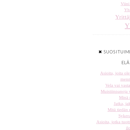
Viini
Yht
Yrittä
Y
✖ SUOSITUIM
EL
Asioita, joita o
menn
Vela vai vast
Muistiinpanoja
Minä
Jatka, j
Mitä tiedän
Sykera
Asioita, jotka tuot
il