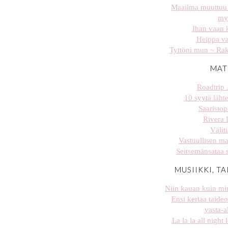
Maailma muuttuu 
my
Ihan vaan 
Heippa v
Tyttöni mun ~ Rak
MAT
Roadtrip 
10 syytä lähte
Saaristop
Rivera 
Väliti
Vastuullisen ma
Seitsemänsataa 
MUSIIKKI, TA
Niin kauan kuin min
Ensi kertaa taideo
vasta-al
La la la all night