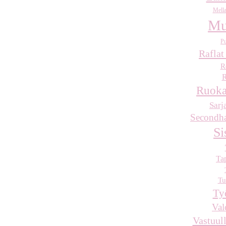
Mella
Mu
Pu
Raflat
R
R
Ruoka
Sarj
Secondha
Si
Ta
Tu
Ty
Val
Vastuull