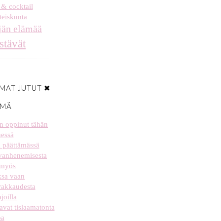
 & cocktail
eiskunta
jän elämää
stävät
MAT JUTUT ✖
ÄMÄ
len oppinut tähän
essä
a päättämässä
 vanhenemisesta
 myös
aksa vaan
 rakkaudesta
joilla
tavat tislaamatonta
oa