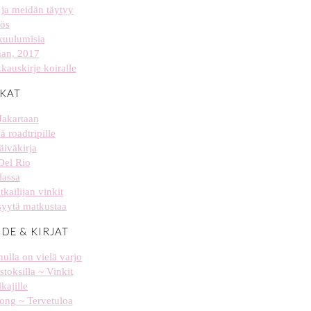
ja meidän täytyy
ös
kuulumisia
aan, 2017
kauskirje koiralle
KAT
Jakartaan
ä roadtripille
äiväkirja
Del Rio
lassa
tkailijan vinkit
syytä matkustaa
IDE & KIRJAT
ulla on vielä varjo
stoksilla ~ Vinkit
kajille
 long ~ Tervetuloa