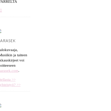
VARRELTA
HARASEK
valokuvaaja,
usiikin ja taiteen
kkauskirjeet voi
soitteeseen
aharasek.com
.
tellasta >>
yhteistyö? >>