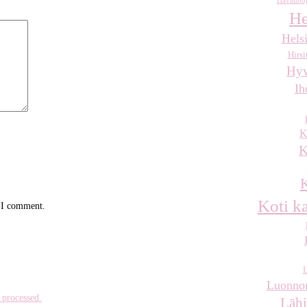
Havaintoj
He
Helsi
Hirsi
Hyv
Ih
K
K
K
Koti k
e I comment.
L
Luonnon
 processed.
Lähi