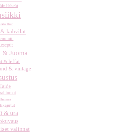
kka Helsinki
siikki
erto Rico
 & kahvilat
emontti
eseptit
 & Juoma
at & leffat
nd & vintage
sustus
Taide
pahtumat
Thaimaa
kkajutut
ö & ura
okuvaus
iset valinnat