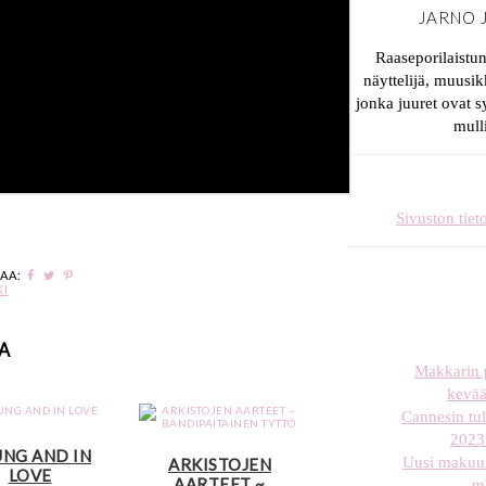
JARNO 
Raaseporilaistu
näyttelijä, muusik
jonka juuret ovat 
mull
Sivuston tiet
JAA:
KI
A
Makkarin p
kevää
Cannesin tul
2023 
NG AND IN
Uusi makuuh
ARKISTOJEN
LOVE
AARTEET ~
m