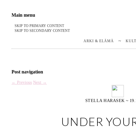
Stella Harasek & Jarno Jussila
Notes on a life
Main menu
SKIP TO PRIMARY CONTENT
SKIP TO SECONDARY CONTENT
ARKI & ELÄMÄ
KUL
Post navigation
←
Previous
Next
→
STELLA HARASEK
~
19.
UNDER YOUR