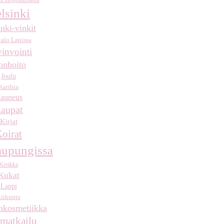
a bloggaamisesta
lsinki
nki-vinkit
talo Lapissa
invointi
onhoito
Joulu
Karibia
auneus
aupat
Kirjat
oirat
aupungissa
Kreikka
Kukat
Lappi
iikunta
kosmetiikka
matkailu