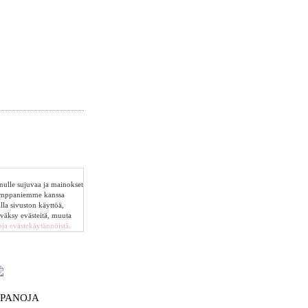
sinulle sujuvaa ja mainokset
umppaniemme kanssa
alla sivuston käyttöä,
yväksy evästeitä, muuta
oja evästekäytännöistä.
NPANOJA