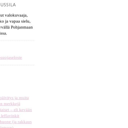
JUSSILA
nut valokuvaaja,
ko ja vapaa sielu,
syvällä Pohjanmaan
issa.
osuojaseloste
äivitys ja muita
n merkkejä
iaiset – eli kevään
leffavinkit
uone (ja rakkaus
äntyyn)