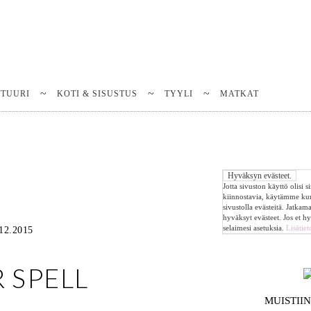
TTUURI
KOTI & SISUSTUS
TYYLI
MATKAT
Jotta sivuston käyttö olisi 
kiinnostavia, käytämme k
sivustolla evästeitä. Jatkam
hyväksyt evästeet. Jos et h
selaimesi asetuksia.
Lisätiet
12.2015
 SPELL
MUISTII