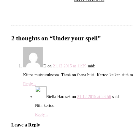
2 thoughts on “
Under your spell
”
D
on
21.12.2015 at 11:29
said:
Kiitos muistutuksesta. Tämä on ihana biisi. Kertoo kaiken siitä mi
Reply
↓
Stella Harasek
on
21.12.2015 at 23:56
said:
Niin kertoo.
Reply
↓
Leave a Reply