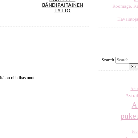
BÄNDIPAITAINEN
Roomage, Karj
TYTTÖ
Havaintoja
Search
tä on olla ihastunut.
Arkis
Astia
A
puke
Flo