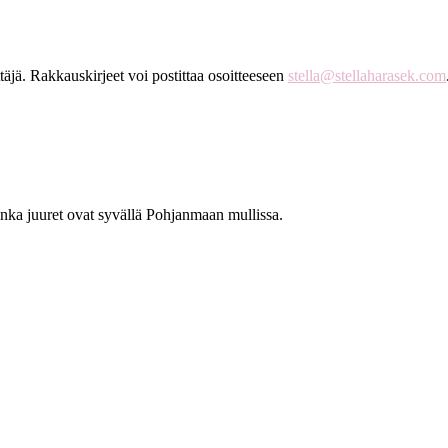
täjä. Rakkauskirjeet voi postittaa osoitteeseen
stella@stellaharasek.com
jonka juuret ovat syvällä Pohjanmaan mullissa.