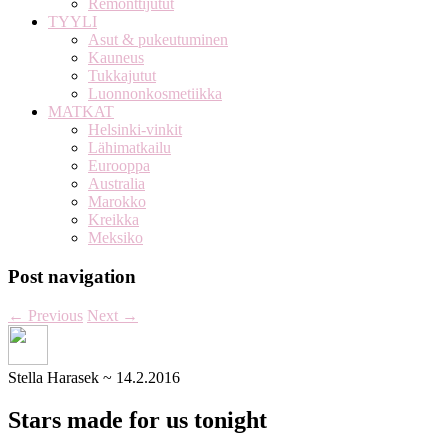
Remonttijutut
TYYLI
Asut & pukeutuminen
Kauneus
Tukkajutut
Luonnonkosmetiikka
MATKAT
Helsinki-vinkit
Lähimatkailu
Eurooppa
Australia
Marokko
Kreikka
Meksiko
Post navigation
←
Previous
Next
→
Stella Harasek
~
14.2.2016
Stars made for us tonight