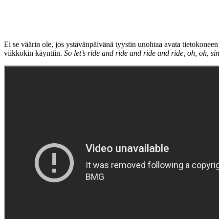
Ei se väärin ole, jos ystävänpäivänä tyystin unohtaa avata tietokoneen 
viikkokin käyntiin.
So let’s ride and ride and ride and ride, oh, oh, sin