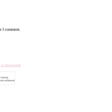
me I comment.
is processed.
 kanssa
uuta selaimesi