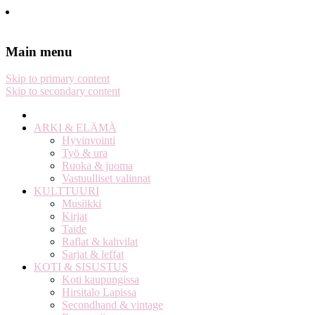
Stella Harasek & Jarno Jussila
Notes on a life
Main menu
Skip to primary content
Skip to secondary content
ARKI & ELÄMÄ
Hyvinvointi
Työ & ura
Ruoka & juoma
Vastuulliset valinnat
KULTTUURI
Musiikki
Kirjat
Taide
Raflat & kahvilat
Sarjat & leffat
KOTI & SISUSTUS
Koti kaupungissa
Hirsitalo Lapissa
Secondhand & vintage