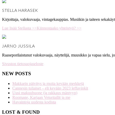
STELLA HARASEK
Kirjoittaja, valokuvaaja, vintagekauppias. Musiikin ja taiteen sekakäyt
Lue lisää Stellasta >>
Kiinnostaako yhteistyö? >>
JARNO JUSSILA
Raaseporilaistunut valokuvaaja, näyttelijä, muusikko ja vapaa sielu, 
Sivuston tietosuojaseloste
NEW POSTS
Makkarin päivitys ja muita kevään merkkejä
Cannesin tuliaiset – eli kevään 2023 leffavinkit
Uusi makuuhuone (ja rakkaus mäntyyn)
Roomage, Karjaan Veturitallit ja me
Havaintoja uudesta kodista
LOST & FOUND