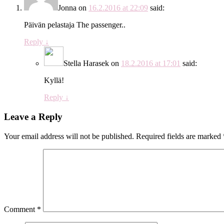
Jonna
on
16.2.2016 at 22:09
said:
Päivän pelastaja The passenger..
Reply
↓
Stella Harasek
on
18.2.2016 at 17:01
said:
Kyllä!
Reply
↓
Leave a Reply
Your email address will not be published.
Required fields are marked
Comment
*