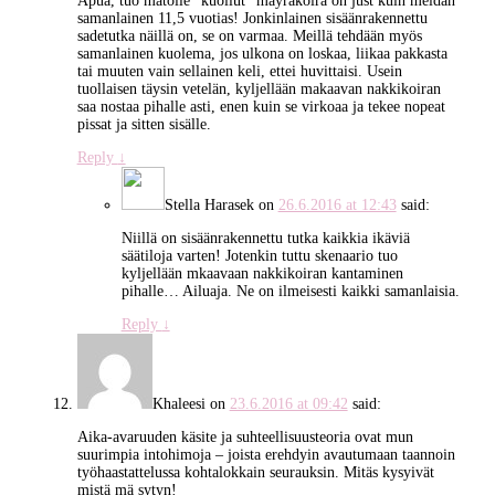
Apua, tuo matolle “kuollut” mäyräkoira on just kuin meidän
samanlainen 11,5 vuotias! Jonkinlainen sisäänrakennettu
sadetutka näillä on, se on varmaa. Meillä tehdään myös
samanlainen kuolema, jos ulkona on loskaa, liikaa pakkasta
tai muuten vain sellainen keli, ettei huvittaisi. Usein
tuollaisen täysin vetelän, kyljellään makaavan nakkikoiran
saa nostaa pihalle asti, enen kuin se virkoaa ja tekee nopeat
pissat ja sitten sisälle.
Reply
↓
Stella Harasek
on
26.6.2016 at 12:43
said:
Niillä on sisäänrakennettu tutka kaikkia ikäviä
säätiloja varten! Jotenkin tuttu skenaario tuo
kyljellään mkaavaan nakkikoiran kantaminen
pihalle… Ailuaja. Ne on ilmeisesti kaikki samanlaisia.
Reply
↓
Khaleesi
on
23.6.2016 at 09:42
said:
Aika-avaruuden käsite ja suhteellisuusteoria ovat mun
suurimpia intohimoja – joista erehdyin avautumaan taannoin
työhaastattelussa kohtalokkain seurauksin. Mitäs kysyivät
mistä mä sytyn!