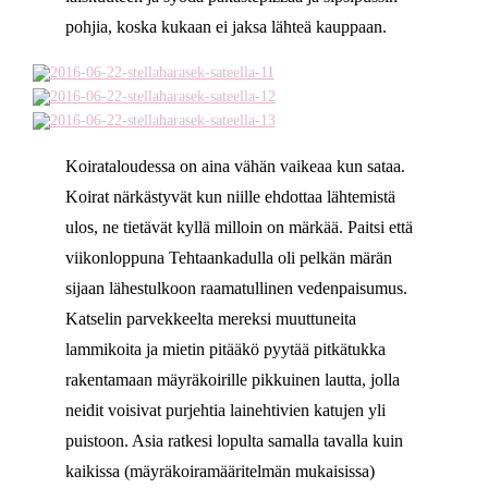
pohjia, koska kukaan ei jaksa lähteä kauppaan.
Koirataloudessa on aina vähän vaikeaa kun sataa.
Koirat närkästyvät kun niille ehdottaa lähtemistä
ulos, ne tietävät kyllä milloin on märkää. Paitsi että
viikonloppuna Tehtaankadulla oli pelkän märän
sijaan lähestulkoon raamatullinen vedenpaisumus.
Katselin parvekkeelta mereksi muuttuneita
lammikoita ja mietin pitääkö pyytää pitkätukka
rakentamaan mäyräkoirille pikkuinen lautta, jolla
neidit voisivat purjehtia lainehtivien katujen yli
puistoon. Asia ratkesi lopulta samalla tavalla kuin
kaikissa (mäyräkoiramääritelmän mukaisissa)