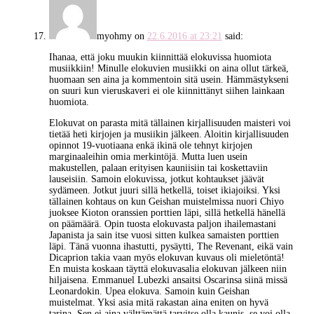
myohmy
on
22.6.2016 at 23:21
said:
Ihanaa, että joku muukin kiinnittää elokuvissa huomiota
musiikkiin! Minulle elokuvien musiikki on aina ollut tärkeä,
huomaan sen aina ja kommentoin sitä usein. Hämmästykseni
on suuri kun vieruskaveri ei ole kiinnittänyt siihen lainkaan
huomiota.
Elokuvat on parasta mitä tällainen kirjallisuuden maisteri voi
tietää heti kirjojen ja musiikin jälkeen. Aloitin kirjallisuuden
opinnot 19-vuotiaana enkä ikinä ole tehnyt kirjojen
marginaaleihin omia merkintöjä. Mutta luen usein
makustellen, palaan erityisen kauniisiin tai koskettaviin
lauseisiin. Samoin elokuvissa, jotkut kohtaukset jäävät
sydämeen. Jotkut juuri sillä hetkellä, toiset ikiajoiksi. Yksi
tällainen kohtaus on kun Geishan muistelmissa nuori Chiyo
juoksee Kioton oranssien porttien läpi, sillä hetkellä hänellä
on päämäärä. Opin tuosta elokuvasta paljon ihailemastani
Japanista ja sain itse vuosi sitten kulkea samaisten porttien
läpi. Tänä vuonna ihastutti, pysäytti, The Revenant, eikä vain
Dicaprion takia vaan myös elokuvan kuvaus oli mieletöntä!
En muista koskaan täyttä elokuvasalia elokuvan jälkeen niin
hiljaisena. Emmanuel Lubezki ansaitsi Oscarinsa siinä missä
Leonardokin. Upea elokuva. Samoin kuin Geishan
muistelmat. Yksi asia mitä rakastan aina eniten on hyvä
tarina. Sen ei aina välttämättä tarvitse olla kaunis, se voi olla