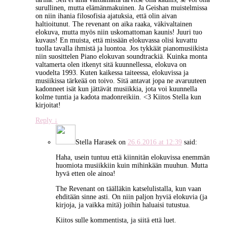
surullinen, mutta elämänmakuinen. Ja Geishan muistelmissa
on niin ihania filosofisia ajatuksia, että olin aivan
haltioitunut. The revenant on aika raaka, väkivaltainen
elokuva, mutta myös niin uskomattoman kaunis! Juuri tuo
kuvaus! En muista, että missään elokuvassa olisi kuvattu
tuolla tavalla ihmistä ja luontoa. Jos tykkäät pianomusiikista
niin suosittelen Piano elokuvan soundtrackiä. Kuinka monta
valtamerta olen itkenyt sitä kuunnellessa, elokuva on
vuodelta 1993. Kuten kaikessa taiteessa, elokuvissa ja
musiikissa tärkeää on toivo. Sitä antavat jopa ne avaruuteen
kadonneet isät kun jättävät musiikkia, jota voi kuunnella
kolme tuntia ja kadota madonreikiin. <3 Kiitos Stella kun
kirjoitat!
Reply
↓
Stella Harasek
on
26.6.2016 at 12:39
said:
Haha, usein tuntuu että kiinnitän elokuvissa enemmän
huomiota musiikkiin kuin mihinkään muuhun. Mutta
hyvä etten ole ainoa!
The Revenant on täälläkin katselulistalla, kun vaan
ehditään sinne asti. On niin paljon hyviä elokuvia (ja
kirjoja, ja vaikka mitä) joihin haluaisi tutustua.
Kiitos sulle kommentista, ja siitä että luet.