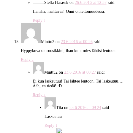
Stella Harasek
on
26.6.2016 at 12:37
said:
Hahaha, mahtavaa! Onni onnettomuudessa.
Reply
↓
Minttu2
on
23.6.2016 at 00:26
said:
Hyppykuva on suosikkini, ihan kuin mies lähtisi lentoon.
Reply
↓
Minttu2
on
23.6.2016 at 00:27
said:
Ei kun laskeutuu! Tai lähtee lentoon. Tai laskeutuu….
Ääh, en tiedä! :D
Reply
↓
Tiia
on
23.6.2016 at 09:24
said:
Laskeutuu
Reply
↓