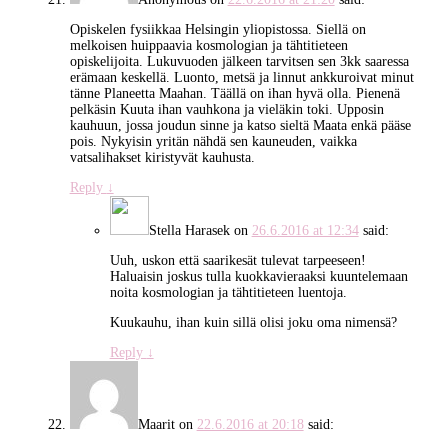
Opiskelen fysiikkaa Helsingin yliopistossa. Siellä on
melkoisen huippaavia kosmologian ja tähtitieteen
opiskelijoita. Lukuvuoden jälkeen tarvitsen sen 3kk saaressa
erämaan keskellä. Luonto, metsä ja linnut ankkuroivat minut
tänne Planeetta Maahan. Täällä on ihan hyvä olla. Pienenä
pelkäsin Kuuta ihan vauhkona ja vieläkin toki. Upposin
kauhuun, jossa joudun sinne ja katso sieltä Maata enkä pääse
pois. Nykyisin yritän nähdä sen kauneuden, vaikka
vatsalihakset kiristyvät kauhusta.
Reply
↓
Stella Harasek
on
26.6.2016 at 12:34
said:
Uuh, uskon että saarikesät tulevat tarpeeseen!
Haluaisin joskus tulla kuokkavieraaksi kuuntelemaan
noita kosmologian ja tähtitieteen luentoja.
Kuukauhu, ihan kuin sillä olisi joku oma nimensä?
Reply
↓
Maarit
on
22.6.2016 at 20:18
said: