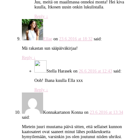
Juu, meitä on maailmassa onneksi monta! Hei kiva
kuulla, Itkosen uusin onkin lukulistalla.
Reply
↓
Ellae
on
23.6.2016 at 18:32
said:
Mä rakastan sun sääpäiväkirjaa!
Reply
↓
Stella Harasek
on
26.6.2016 at 12:43
said:
Ooh! Ihana kuulla Ella xxx
Reply
↓
Konnakartanon Konna
on
23.6.2016 at 13:34
said:
Mietein juuri muutama päivä sitten, että sellaiset kunnon
kaatosateet ovat saaneet minut lähes poikkeuksetta
hymyilemään, varsinkin jos olen joutunut niiden uhriksi.