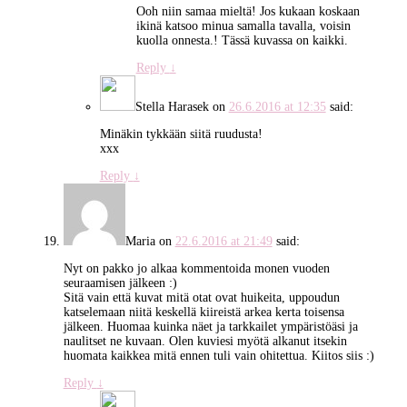
Ooh niin samaa mieltä! Jos kukaan koskaan
ikinä katsoo minua samalla tavalla, voisin
kuolla onnesta.! Tässä kuvassa on kaikki.
Reply
↓
Stella Harasek
on
26.6.2016 at 12:35
said:
Minäkin tykkään siitä ruudusta!
xxx
Reply
↓
Maria
on
22.6.2016 at 21:49
said:
Nyt on pakko jo alkaa kommentoida monen vuoden
seuraamisen jälkeen :)
Sitä vain että kuvat mitä otat ovat huikeita, uppoudun
katselemaan niitä keskellä kiireistä arkea kerta toisensa
jälkeen. Huomaa kuinka näet ja tarkkailet ympäristöäsi ja
naulitset ne kuvaan. Olen kuviesi myötä alkanut itsekin
huomata kaikkea mitä ennen tuli vain ohitettua. Kiitos siis :)
Reply
↓