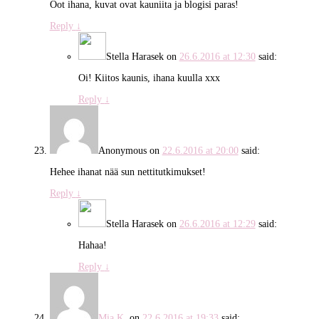
Oot ihana, kuvat ovat kauniita ja blogisi paras!
Reply
↓
Stella Harasek
on
26.6.2016 at 12:30
said:
Oi! Kiitos kaunis, ihana kuulla xxx
Reply
↓
Anonymous
on
22.6.2016 at 20:00
said:
Hehee ihanat nää sun nettitutkimukset!
Reply
↓
Stella Harasek
on
26.6.2016 at 12:29
said:
Hahaa!
Reply
↓
Mia K.
on
22.6.2016 at 19:33
said: