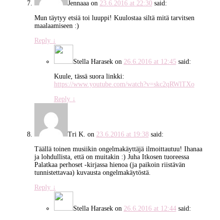
Jennaaa
on
23.6.2016 at 22:30
said:
Mun täytyy etsiä toi luuppi! Kuulostaa siltä mitä tarvitsen
maalaamiseen :)
Reply
↓
Stella Harasek
on
26.6.2016 at 12:45
said:
Kuule, tässä suora linkki:
https://www.youtube.com/watch?v=skc2qRWlTXo
Reply
↓
Tri K.
on
23.6.2016 at 19:38
said:
Täällä toinen musiikin ongelmakäyttäjä ilmoittautuu! Ihanaa
ja lohdullista, että on muitakin :) Juha Itkosen tuoreessa
Palatkaa perhoset -kirjassa hienoa (ja paikoin riistävän
tunnistettavaa) kuvausta ongelmakäytöstä.
Reply
↓
Stella Harasek
on
26.6.2016 at 12:44
said: