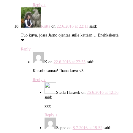
Reply
↓
Riitta
on
22.6.2016 at 22:11
said:
Tuo kuva, jossa Jarno ojentaa sulle kättään… Enehkäkestä.
❤
Reply
↓
K
on
22.6.2016 at 22:55
said:
Katsoin samaa! Ihana kuva <3
Reply
↓
Stella Harasek
on
26.6.2016 at 12:36
said:
xxx
Reply
↓
Sappe
on
8.7.2016 at 19:52
said: