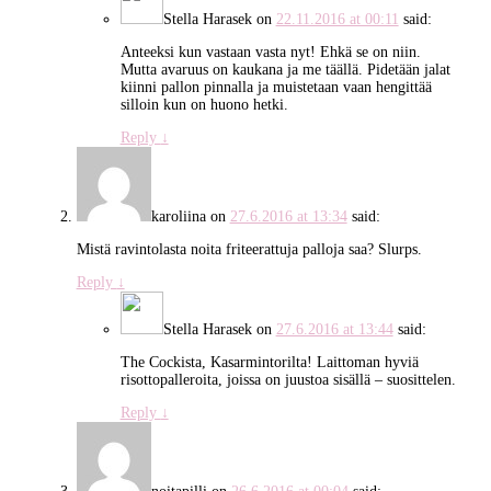
Stella Harasek
on
22.11.2016 at 00:11
said:
Anteeksi kun vastaan vasta nyt! Ehkä se on niin.
Mutta avaruus on kaukana ja me täällä. Pidetään jalat
kiinni pallon pinnalla ja muistetaan vaan hengittää
silloin kun on huono hetki.
Reply
↓
karoliina
on
27.6.2016 at 13:34
said:
Mistä ravintolasta noita friteerattuja palloja saa? Slurps.
Reply
↓
Stella Harasek
on
27.6.2016 at 13:44
said:
The Cockista, Kasarmintorilta! Laittoman hyviä
risottopalleroita, joissa on juustoa sisällä – suosittelen.
Reply
↓