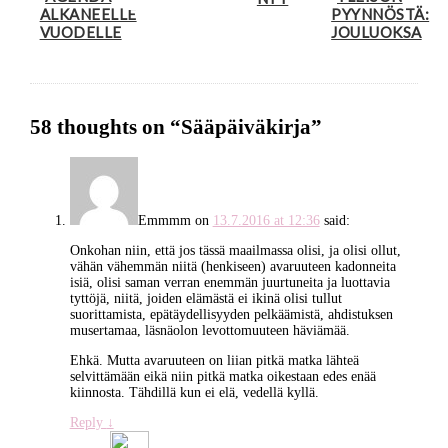
ALKANEELLE
PYYNNÖSTÄ:
VUODELLE
JOULUOKSA
58 thoughts on “
Sääpäiväkirja
”
Emmmm
on
13.7.2016 at 12:36
said:
Onkohan niin, että jos tässä maailmassa olisi, ja olisi ollut,
vähän vähemmän niitä (henkiseen) avaruuteen kadonneita
isiä, olisi saman verran enemmän juurtuneita ja luottavia
tyttöjä, niitä, joiden elämästä ei ikinä olisi tullut
suorittamista, epätäydellisyyden pelkäämistä, ahdistuksen
musertamaa, läsnäolon levottomuuteen häviämää.
Ehkä. Mutta avaruuteen on liian pitkä matka lähteä
selvittämään eikä niin pitkä matka oikestaan edes enää
kiinnosta. Tähdillä kun ei elä, vedellä kyllä.
Reply
↓