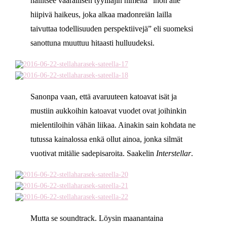
hallitsee vaarallisen tyylilajin nimeltä “ihon alle
hiipivä haikeus, joka alkaa madonreiän lailla
taivuttaa todellisuuden perspektiivejä” eli suomeksi
sanottuna muuttuu hitaasti hulluudeksi.
Sanonpa vaan, että avaruuteen katoavat isät ja
mustiin aukkoihin katoavat vuodet ovat joihinkin
mielentiloihin vähän liikaa. Ainakin sain kohdata ne
tutussa kainalossa enkä ollut ainoa, jonka silmät
vuotivat mitälie sadepisaroita. Saakelin
Interstellar
.
Mutta se soundtrack. Löysin maanantaina