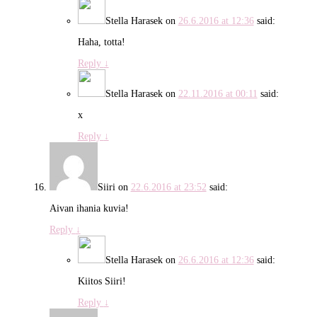
Stella Harasek
on
26.6.2016 at 12:36
said:
Haha, totta!
Reply
↓
Stella Harasek
on
22.11.2016 at 00:11
said:
x
Reply
↓
Siiri
on
22.6.2016 at 23:52
said:
Aivan ihania kuvia!
Reply
↓
Stella Harasek
on
26.6.2016 at 12:36
said:
Kiitos Siiri!
Reply
↓