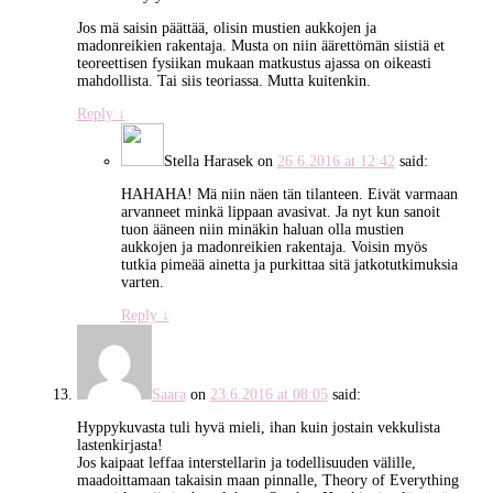
Jos mä saisin päättää, olisin mustien aukkojen ja
madonreikien rakentaja. Musta on niin äärettömän siistiä et
teoreettisen fysiikan mukaan matkustus ajassa on oikeasti
mahdollista. Tai siis teoriassa. Mutta kuitenkin.
Reply
↓
Stella Harasek
on
26.6.2016 at 12:42
said:
HAHAHA! Mä niin näen tän tilanteen. Eivät varmaan
arvanneet minkä lippaan avasivat. Ja nyt kun sanoit
tuon ääneen niin minäkin haluan olla mustien
aukkojen ja madonreikien rakentaja. Voisin myös
tutkia pimeää ainetta ja purkittaa sitä jatkotutkimuksia
varten.
Reply
↓
Saara
on
23.6.2016 at 08:05
said:
Hyppykuvasta tuli hyvä mieli, ihan kuin jostain vekkulista
lastenkirjasta!
Jos kaipaat leffaa interstellarin ja todellisuuden välille,
maadoittamaan takaisin maan pinnalle, Theory of Everything