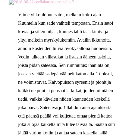
Viime viikonlopun satoi, melkein koko ajan.
Kuuntelin kun sade vaihteli tempoaan. Ensin satoi
kovaa ja sitten hiljaa, kunnes tahti taas kiihtyi ja
yltyi melkein myrskylukemiin. Availin ikkunoita,
annoin kosteuden tulvia hyökyaaltona huoneisiin.
Vedin jalkaan villasukat ja listasin ääneen asioita,
joista pidän sateessa. Sen rummutus: ihaninta on,
jos saa viettää sadepäivää peltikaton alla. Tuoksut,
ne voimistuvat. Kaivopuiston syreenit ja pionit ja
kaikki ne puut ja pensaat ja kukat, joiden nimiä en
tiedä, vaikka kävelen niiden kauneuden keskellä
joka päivä. Sateenvarjot! Ilahdun aina ajatuksesta
että päänsä päällä voi kuljettaa omaa pientä kattoa,
joka suojaa kaikelta mitä tulee taivaalta. Saatan silti
jättää varjon kotiin ja antaa sateen kastella, sillä