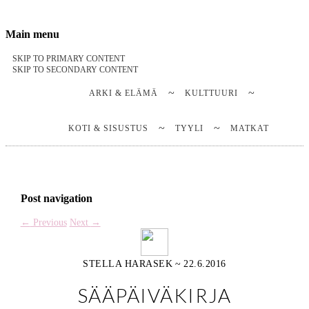
Stella Harasek & Jarno Jussila
Notes on a life
Main menu
SKIP TO PRIMARY CONTENT
SKIP TO SECONDARY CONTENT
ARKI & ELÄMÄ
KULTTUURI
KOTI & SISUSTUS
TYYLI
MATKAT
Post navigation
←
Previous
Next
→
STELLA HARASEK
~
22.6.2016
SÄÄPÄIVÄKIRJA