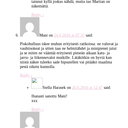
tainnut kyllä joskus nähdä, mutta tuo Martian on
näkemättä.
Reply
↓
Mani
on
24.6.2016 at 07:35
said:
Piskohulluus iskee muhun erityisesti ratikoissa: ne valuvat ja
vauhtisokeat ja sitten taas ne helmitähdet ja minipienet jutut
ja se miten ne vääntää erityisesti pimeän aikaan katu- ja
jarru- ja liikennevalot mutkille. Lätäkötkin on hyviä kun
niistä näkee tuleeko sade hipsutellen vai pitääkö maailma
pestä oikein kunnolla.
Reply
↓
Stella Harasek
on
26.6.2016 at 12:47
said:
Ihanasti sanottu Mani!
xxx
Reply
↓