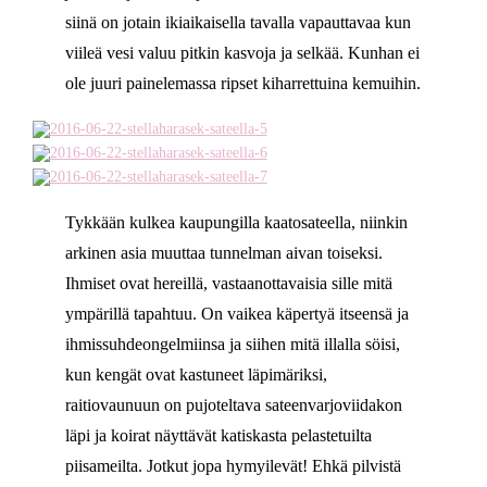
siinä on jotain ikiaikaisella tavalla vapauttavaa kun
viileä vesi valuu pitkin kasvoja ja selkää. Kunhan ei
ole juuri painelemassa ripset kiharrettuina kemuihin.
Tykkään kulkea kaupungilla kaatosateella, niinkin
arkinen asia muuttaa tunnelman aivan toiseksi.
Ihmiset ovat hereillä, vastaanottavaisia sille mitä
ympärillä tapahtuu. On vaikea käpertyä itseensä ja
ihmissuhdeongelmiinsa ja siihen mitä illalla söisi,
kun kengät ovat kastuneet läpimäriksi,
raitiovaunuun on pujoteltava sateenvarjoviidakon
läpi ja koirat näyttävät katiskasta pelastetuilta
piisameilta. Jotkut jopa hymyilevät! Ehkä pilvistä