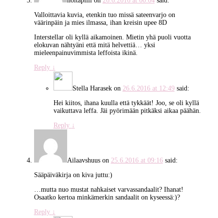
noitapilli
on
26.6.2016 at 00:04
said:
Valloittavia kuvia, etenkin tuo missä sateenvarjo on
väärinpäin ja mies ilmassa, ihan kreisin upee 8D
Interstellar oli kyllä aikamoinen. Mietin yhä puoli vuotta
elokuvan nähtyäni että mitä helvettiä… yksi
mieleenpainuvimmista leffoista ikinä.
Reply
↓
Stella Harasek
on
26.6.2016 at 12:49
said:
Hei kiitos, ihana kuulla että tykkäät! Joo, se oli kyllä
vaikuttava leffa. Jäi pyörimään pitkäksi aikaa päähän.
Reply
↓
Ailaavshuus
on
25.6.2016 at 09:16
said:
Sääpäiväkirja on kiva juttu:)
…mutta nuo mustat nahkaiset varvassandaalit? Ihanat!
Osaatko kertoa minkämerkin sandaalit on kyseessä:)?
Reply
↓