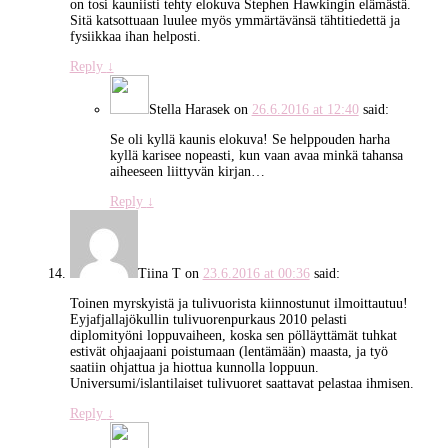
on tosi kauniisti tehty elokuva Stephen Hawkingin elämästä.
Sitä katsottuaan luulee myös ymmärtävänsä tähtitiedettä ja
fysiikkaa ihan helposti.
Reply
↓
Stella Harasek
on
26.6.2016 at 12:40
said:
Se oli kyllä kaunis elokuva! Se helppouden harha
kyllä karisee nopeasti, kun vaan avaa minkä tahansa
aiheeseen liittyvän kirjan…
Reply
↓
Tiina T
on
23.6.2016 at 00:36
said:
Toinen myrskyistä ja tulivuorista kiinnostunut ilmoittautuu!
Eyjafjallajökullin tulivuorenpurkaus 2010 pelasti
diplomityöni loppuvaiheen, koska sen pölläyttämät tuhkat
estivät ohjaajaani poistumaan (lentämään) maasta, ja työ
saatiin ohjattua ja hiottua kunnolla loppuun.
Universumi/islantilaiset tulivuoret saattavat pelastaa ihmisen.
Reply
↓