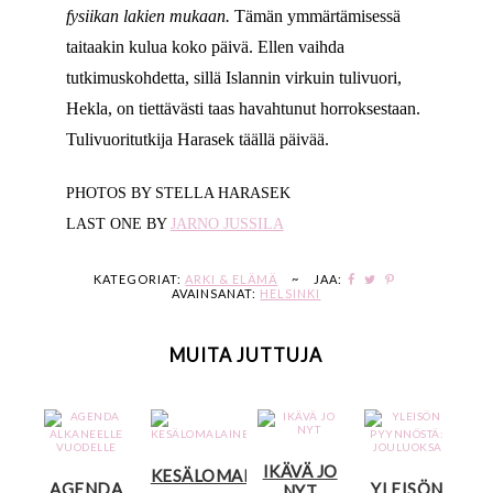
fysiikan lakien mukaan.
Tämän ymmärtämisessä
taitaakin kulua koko päivä. Ellen vaihda
tutkimuskohdetta, sillä Islannin virkuin tulivuori,
Hekla, on tiettävästi taas havahtunut horroksestaan.
Tulivuoritutkija Harasek täällä päivää.
PHOTOS BY STELLA HARASEK
LAST ONE BY
JARNO JUSSILA
KATEGORIAT:
ARKI & ELÄMÄ
~
JAA:
AVAINSANAT:
HELSINKI
MUITA JUTTUJA
IKÄVÄ JO
KESÄLOMALAINEN
AGENDA
YLEISÖN
NYT