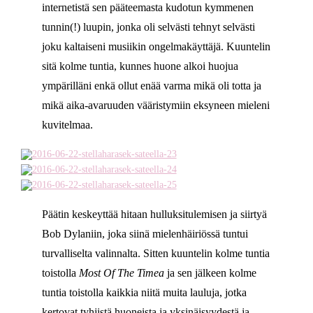
internetistä sen pääteemasta kudotun kymmenen
tunnin(!) luupin, jonka oli selvästi tehnyt selvästi
joku kaltaiseni musiikin ongelmakäyttäjä. Kuuntelin
sitä kolme tuntia, kunnes huone alkoi huojua
ympärilläni enkä ollut enää varma mikä oli totta ja
mikä aika-avaruuden vääristymiin eksyneen mieleni
kuvitelmaa.
Päätin keskeyttää hitaan hulluksitulemisen ja siirtyä
Bob Dylaniin, joka siinä mielenhäiriössä tuntui
turvalliselta valinnalta. Sitten kuuntelin kolme tuntia
toistolla
Most Of The Timea
ja sen jälkeen kolme
tuntia toistolla kaikkia niitä muita lauluja, jotka
kertovat tyhjistä huoneista ja yksinäisyydestä ja