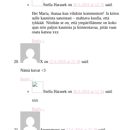
Stella Harasek
on
26.6.2016 at 12:35
said:
Hei Maria, ihanaa kun vihdoin kommentoit! Ja kiitos
sulle kauniista sanoistasi – mahtava kuulla, että
tykkäät. Niinhän se on, että ympärillämme on koko
ajan niin paljon kaunista ja kiinnostavaa, pitää vaan
osata katsoa xxx
Reply
↓
X
on
22.6.2016 at 21:30
said:
Nämä kuvat <3
Reply
↓
Stella Harasek
on
26.6.2016 at 12:34
said:
xxx
Reply
↓
Anonymous
on
22.6.2016 at 21:20
said: