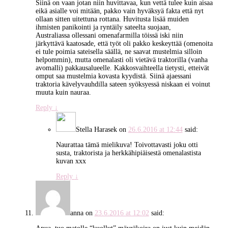
Siinä on vaan jotan niin huvittavaa, kun vettä tulee kuin aisaa
eikä asialle voi mitään, pakko vain hyväksyä fakta että nyt
ollaan sitten uitettuna rottana. Huvitusta lisää muiden
ihmisten panikointi ja ryntäily sateelta suojaan,
Australiassa ollessani omenafarmilla töissä iski niin
järkyttävä kaatosade, että työt oli pakko keskeyttää (omenoita
ei tule poimia sateisella säällä, ne saavat mustelmia silloin
helpommin), mutta omenalasti oli vietävä traktorilla (vanha
avomalli) pakkausalueelle. Kakkosvaihteella tietysti, etteivät
omput saa mustelmia kovasta kyydistä. Siinä ajaessani
traktoria kävelyvauhdilla sateen syöksyessä niskaan ei voinut
muuta kuin nauraa.
Reply
↓
Stella Harasek
on
26.6.2016 at 12:44
said:
Naurattaa tämä mielikuva! Toivottavasti joku otti
susta, traktorista ja herkkähipiäisestä omenalastista
kuvan xxx
Reply
↓
anna
on
23.6.2016 at 12:02
said: