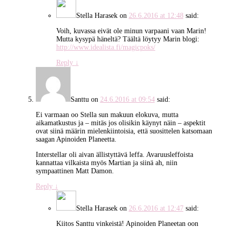
Stella Harasek
on
26.6.2016 at 12:48
said:
Voih, kuvassa eivät ole minun varpaani vaan Marin!
Mutta kysypä häneltä? Täältä löytyy Marin blogi:
http://www.idealista.fi/magicpoks/
Reply
↓
Santtu
on
24.6.2016 at 09:54
said:
Ei varmaan oo Stella sun makuun elokuva, mutta
aikamatkustus ja – mitäs jos olisikin käynyt näin – aspektit
ovat siinä määrin mielenkiintoisia, että suosittelen katsomaan
saagan Apinoiden Planeetta.
Interstellar oli aivan ällistyttävä leffa. Avaruusleffoista
kannattaa vilkaista myös Martian ja siinä ah, niin
sympaattinen Matt Damon.
Reply
↓
Stella Harasek
on
26.6.2016 at 12:47
said:
Kiitos Santtu vinkeistä! Apinoiden Planeetan oon