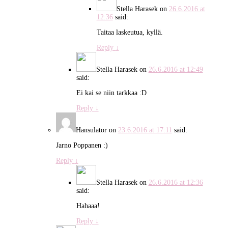
Stella Harasek
on
26.6.2016 at
12:36
said:
Taitaa laskeutua, kyllä.
Reply
↓
Stella Harasek
on
26.6.2016 at 12:49
said:
Ei kai se niin tarkkaa :D
Reply
↓
Hansulator
on
23.6.2016 at 17:11
said:
Jarno Poppanen :)
Reply
↓
Stella Harasek
on
26.6.2016 at 12:36
said:
Hahaaa!
Reply
↓