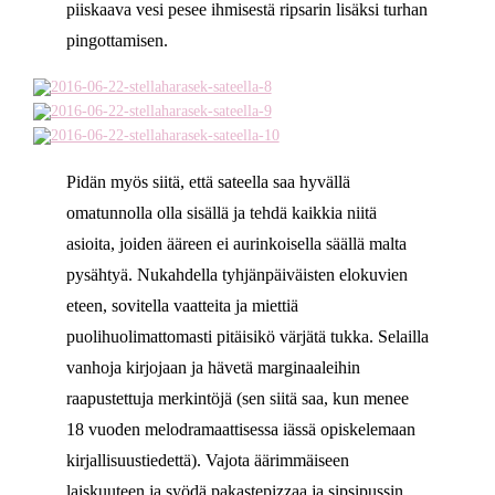
piiskaava vesi pesee ihmisestä ripsarin lisäksi turhan
pingottamisen.
Pidän myös siitä, että sateella saa hyvällä
omatunnolla olla sisällä ja tehdä kaikkia niitä
asioita, joiden ääreen ei aurinkoisella säällä malta
pysähtyä. Nukahdella tyhjänpäiväisten elokuvien
eteen, sovitella vaatteita ja miettiä
puolihuolimattomasti pitäisikö värjätä tukka. Selailla
vanhoja kirjojaan ja hävetä marginaaleihin
raapustettuja merkintöjä (sen siitä saa, kun menee
18 vuoden melodramaattisessa iässä opiskelemaan
kirjallisuustiedettä). Vajota äärimmäiseen
laiskuuteen ja syödä pakastepizzaa ja sipsipussin