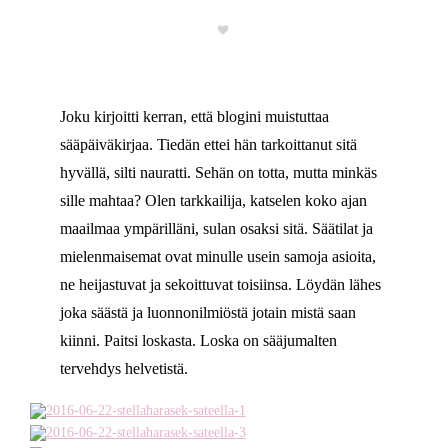
Joku kirjoitti kerran, että blogini muistuttaa
sääpäiväkirjaa. Tiedän ettei hän tarkoittanut sitä
hyvällä, silti nauratti. Sehän on totta, mutta minkäs
sille mahtaa? Olen tarkkailija, katselen koko ajan
maailmaa ympärilläni, sulan osaksi sitä. Säätilat ja
mielenmaisemat ovat minulle usein samoja asioita,
ne heijastuvat ja sekoittuvat toisiinsa. Löydän lähes
joka säästä ja luonnonilmiöstä jotain mistä saan
kiinni. Paitsi loskasta. Loska on sääjumalten
tervehdys helvetistä.