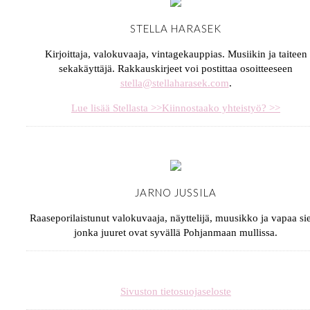
STELLA HARASEK
Kirjoittaja, valokuvaaja, vintagekauppias. Musiikin ja taiteen
sekakäyttäjä. Rakkauskirjeet voi postittaa osoitteeseen
stella@stellaharasek.com
.
Lue lisää Stellasta >>
Kiinnostaako yhteistyö? >>
JARNO JUSSILA
Raaseporilaistunut valokuvaaja, näyttelijä, muusikko ja vapaa sie
jonka juuret ovat syvällä Pohjanmaan mullissa.
Sivuston tietosuojaseloste