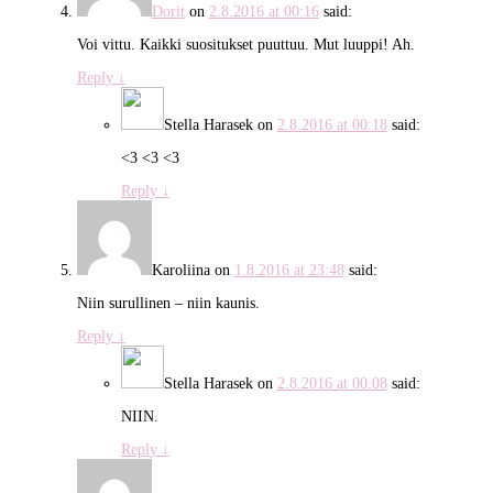
Dorit
on
2.8.2016 at 00:16
said:
Voi vittu. Kaikki suositukset puuttuu. Mut luuppi! Ah.
Reply
↓
Stella Harasek
on
2.8.2016 at 00:18
said:
<3 <3 <3
Reply
↓
Karoliina
on
1.8.2016 at 23:48
said:
Niin surullinen – niin kaunis.
Reply
↓
Stella Harasek
on
2.8.2016 at 00:08
said:
NIIN.
Reply
↓