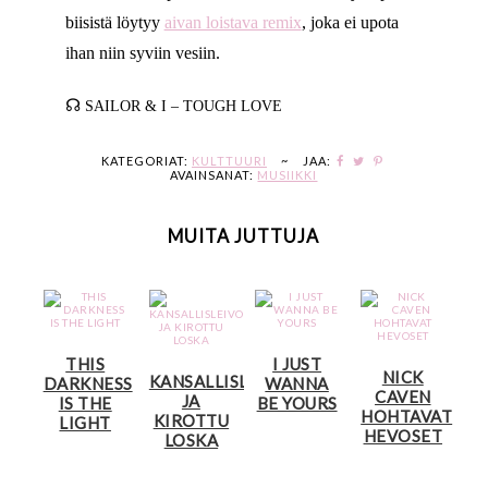
biisistä löytyy
aivan loistava remix
, joka ei upota
ihan niin syviin vesiin.
☊
SAILOR & I – TOUGH LOVE
KATEGORIAT:
KULTTUURI
~
JAA:
AVAINSANAT:
MUSIIKKI
MUITA JUTTUJA
THIS
I JUST
NICK
KANSALLISLEIVOKSIA
DARKNESS
WANNA
CAVEN
JA
IS THE
BE YOURS
HOHTAVAT
KIROTTU
LIGHT
HEVOSET
LOSKA