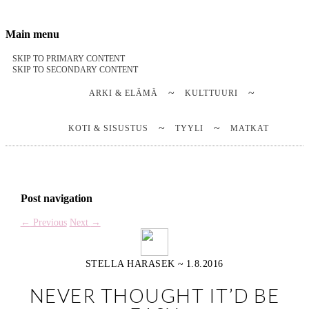
Stella Harasek & Jarno Jussila
Notes on a life
Main menu
SKIP TO PRIMARY CONTENT
SKIP TO SECONDARY CONTENT
ARKI & ELÄMÄ
KULTTUURI
KOTI & SISUSTUS
TYYLI
MATKAT
Post navigation
←
Previous
Next
→
STELLA HARASEK
~
1.8.2016
NEVER THOUGHT IT’D BE