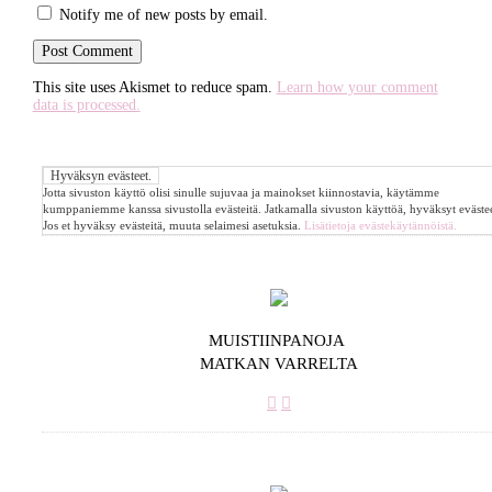
Notify me of new posts by email.
This site uses Akismet to reduce spam.
Learn how your comment
data is processed.
Jotta sivuston käyttö olisi sinulle sujuvaa ja mainokset kiinnostavia, käytämme
kumppaniemme kanssa sivustolla evästeitä. Jatkamalla sivuston käyttöä, hyväksyt evästee
Jos et hyväksy evästeitä, muuta selaimesi asetuksia.
Lisätietoja evästekäytännöistä.
MUISTIINPANOJA
MATKAN VARRELTA