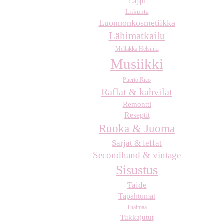
Lappi
Liikunta
Luonnonkosmetiikka
Lähimatkailu
Mellakka Helsinki
Musiikki
Puerto Rico
Raflat & kahvilat
Remontti
Reseptit
Ruoka & Juoma
Sarjat & leffat
Secondhand & vintage
Sisustus
Taide
Tapahtumat
Thaimaa
Tukkajutut