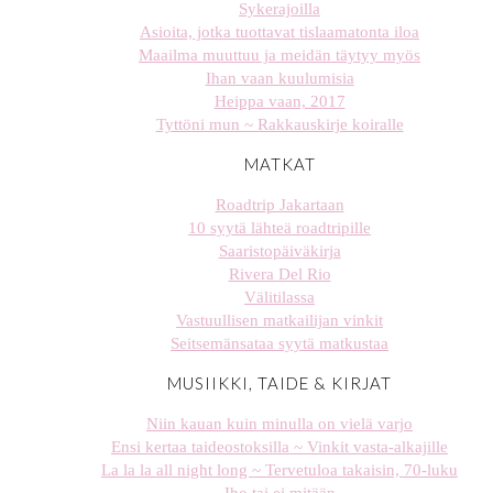
Sykerajoilla
Asioita, jotka tuottavat tislaamatonta iloa
Maailma muuttuu ja meidän täytyy myös
Ihan vaan kuulumisia
Heippa vaan, 2017
Tyttöni mun ~ Rakkauskirje koiralle
MATKAT
Roadtrip Jakartaan
10 syytä lähteä roadtripille
Saaristopäiväkirja
Rivera Del Rio
Välitilassa
Vastuullisen matkailijan vinkit
Seitsemänsataa syytä matkustaa
MUSIIKKI, TAIDE & KIRJAT
Niin kauan kuin minulla on vielä varjo
Ensi kertaa taideostoksilla ~ Vinkit vasta-alkajille
La la la all night long ~ Tervetuloa takaisin, 70-luku