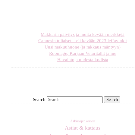
Makkarin päivitys ja muita kevään merkkejä
Cannesin tuliaiset – eli kevään 2023 leffavinkit
Uusi makuuhuone (ja rakkaus mäntyyn)
Roomage, Karjaan Veturitallit ja me
Havaintoja uudesta kodista
Search
Arkistojen aarteet
Astiat & kattaus