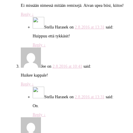
Ei missään nimessä mitään remixejä. Aivan upea biisi, kiitos!
Reply
↓
Stella Harasek
on
2.8.2016 at 13:31
said:
Huippuu että tykkäsit!
Reply
↓
Jee
on
2.8.2016 at 10:41
said:
Huikee kappale!
Reply
↓
Stella Harasek
on
2.8.2016 at 13:31
said:
On.
Reply
↓