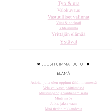
Työ & ura
Valokuvaus
Vastuulliset valinnat
Viini & cocktail
Yhteiskunta
Yrittäjän elämää
Ystävät
✖ SUOSITUIMMAT JUTUT ✖
ELÄMÄ
Asioita, joita olen oppinut tähän mennessä
Vela vai vasta päättämässä
Muistiinpanoja vanhenemisesta
Minä myös
Jatka, jaksa vaan
Mitä tiedän rakkaudesta