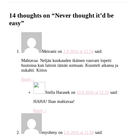
14 thoughts on “
Never thought it’d be
easy
”
Meirami
on
3.8.2016 at 12:54
said:
Mahtavaa. Neljän kuukauden ikäinen vauvani lopetti
huutonsa kun laitoin tämän soimaan. Kuunteli aikansa ja
nukahti. Kiitos
Reply
↓
Stella Harasek
on
10.8.2016 at 12:55
said:
HAHA! Ihan mahtavaa!
Reply
↓
myohmy
on
2.8.2016 at 11:04
said: