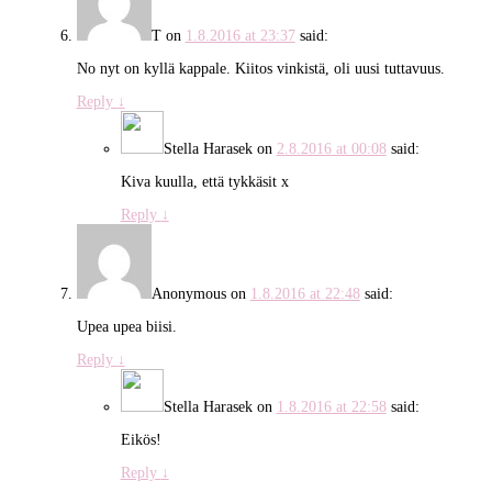
T
on
1.8.2016 at 23:37
said:
No nyt on kyllä kappale. Kiitos vinkistä, oli uusi tuttavuus.
Reply
↓
Stella Harasek
on
2.8.2016 at 00:08
said:
Kiva kuulla, että tykkäsit x
Reply
↓
Anonymous
on
1.8.2016 at 22:48
said:
Upea upea biisi.
Reply
↓
Stella Harasek
on
1.8.2016 at 22:58
said:
Eikös!
Reply
↓