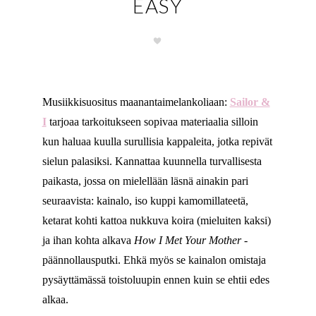
EASY
Musiikkisuositus maanantaimelankoliaan:
Sailor &
I
tarjoaa tarkoitukseen sopivaa materiaalia silloin
kun haluaa kuulla surullisia kappaleita, jotka repivät
sielun palasiksi. Kannattaa kuunnella turvallisesta
paikasta, jossa on mielellään läsnä ainakin pari
seuraavista: kainalo, iso kuppi kamomillateetä,
ketarat kohti kattoa nukkuva koira (mieluiten kaksi)
ja ihan kohta alkava
How I Met Your Mother
-
päännollausputki. Ehkä myös se kainalon omistaja
pysäyttämässä toistoluupin ennen kuin se ehtii edes
alkaa.