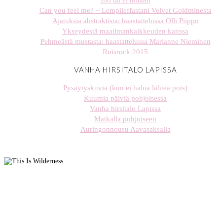
Iho tai ei mitään
Can you feel me? ~ Lempileffastani Velvet Goldminesta
Ajatuksia abstraktista: haastattelussa Olli Piippo
Ykseydestä maailmankaikkeuden kanssa
Pehmeästä mustasta: haastattelussa Marianne Nieminen
Ruisrock 2015
VANHA HIRSITALO LAPISSA
Pysäytyskuvia (kun ei halua lähteä pois)
Kuumia päiviä pohjoisessa
Vanha hirsitalo Lapissa
Matkalla pohjoiseen
Auringonnousu Aavasaksalla
stellaharasek
stellaharasek
stellaharasek
stellaharasek
stellaharasek
stellaharasek