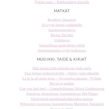
Tyttöni mun ~ Rakkauskirje koiralle
MATKAT
Roadtrip Jakartaan
10 syytä lähteä roadtripille
Saaristopäiväkirja
Rivera Del Rio
Välitilassa
Vastuullisen matkailijan vinkit
Seitsemänsataa syytä matkustaa
MUSIIKKI, TAIDE & KIRJAT
Niin kauan kuin minulla on vielä varjo
Ensi kertaa taideostoksilla ~ Vinkit vasta-alkajille
La la la all night long ~ Tervetuloa takaisin, 70-luku
Iho tai ei mitään
Can you feel me? ~ Lempileffastani Velvet Goldminesta
Ajatuksia abstraktista: haastattelussa Olli Piippo
Ykseydestä maailmankaikkeuden kanssa
Pehmeästä mustasta: haastattelussa Marianne Nieminen