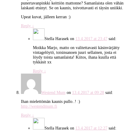
punertavanpinkki keittiön mattonne? Samanlaista olen vähän
laiskasti etsinyt. Se on kaunis, toivottavasti ei täysin uniikki.
Upeat kuvat, jälleen kerran :)
Reply
↓
Stella Harasek
on
13.4.2017 at 23:47
said:
Moikka Marjo, matto on valitettavasti käsinvärjätty
vintagelöytö, toisinsanoen juuri sellainen, josta ei
löydy toista samanlaista! Kiitos, ihana kuulla että
tykkäsit xx
Reply
↓
Westend Mum
on
13.4.2017 at 09:28
said:
Ihan mielettömän kaunis pullo..! :)
http://westendmum.fi
Reply
↓
Stella Harasek
on
13.4.2017 at 12:27
said: