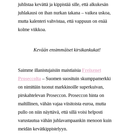
juhlistaa kevättä ja kippistää sille, että alkukesän
juhlakausi on ihan nurkan takana – vaikea uskoa,
mutta kalenteri vahvistaa, että vappuun on enää
kolme viikkoa.
Kevään ensimmäiset kirsikankukat!
Saimme illanistujaisiin maistiaisia
Freixenet
Proseccolta
– Suomen suosituin skumppamerkki
on nimittäin tuonut markkinoille superkuivan,
pirskahtelevan Proseccon. Proseccon hinta on
maltillinen, vähän vajaa viisitoista euroa, mutta
pullo on niin näyttävä, että sillä voisi helposti
varustautua vähän juhlavampaankin menoon kuin
meidän kevätkippistelyyn.