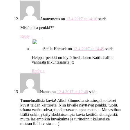
Anonymous
on
12.4.2017 at 14:10
said:
Mistä upea penkki??
Reply
↓
Stella Harasek
on
12.4.2017 at 14:49
said:
Heippa, penkki on löytö Suvilahden Kattilahallin
vanhasta liikuntasalista! x
Reply
↓
Hanna
on
12.4.2017 at 12:46
said:
Tunnelmallisia kuvia! Alkoi kiinnostaa sisustuspainotteiset
kuvat teidän keittiöstä. Niin kivalle näyttävät penkki, tuolit,
takana vanha sohva, tuo kerrassaan upea matto… Monestihan
täällä onkin yksityiskohtaisempia kuvia keittiömeiningeistä,
mutta laajempikin kuvakulma ja turinoinnit kalusteista
otetaan ilolla vastaan. :)