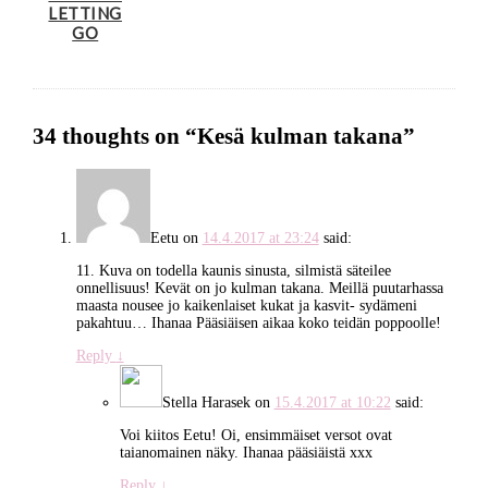
LETTING
GO
34 thoughts on “
Kesä kulman takana
”
Eetu
on
14.4.2017 at 23:24
said:
11. Kuva on todella kaunis sinusta, silmistä säteilee
onnellisuus! Kevät on jo kulman takana. Meillä puutarhassa
maasta nousee jo kaikenlaiset kukat ja kasvit- sydämeni
pakahtuu… Ihanaa Pääsiäisen aikaa koko teidän poppoolle!
Reply
↓
Stella Harasek
on
15.4.2017 at 10:22
said:
Voi kiitos Eetu! Oi, ensimmäiset versot ovat
taianomainen näky. Ihanaa pääsiäistä xxx
Reply
↓