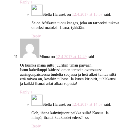
Reply
↓
Stella Harasek
on
12.4.2017 at 15:37
said:
Se on Afrikasta tuotu kangas, joka on tarpeeksi tukeva
ohueksi matoksi! Ihana, tykkään.
Reply
↓
Minna
on
12.4.2017 at 14:49
said:
Oi kuinka ihana juttu juurikin tähän päivään!
Istun kahvikuppi kädessä oman terassin ovensuussa
auringonpaisteessa tuulelta suojassa ja heti alkoi tuntua siltä
että toivoa on, kesäkin tulossa. Ja kuten kirjoitit, juhlakausi
ja kaikki ihanat asiat alkaa vapusta!
Reply
↓
Stella Harasek
on
12.4.2017 at 14:57
said:
Ooh, ihana kahvinjuontipaikka sulla! Kateus. Ja
niinpä, ihanat kuukaudet edessä! xx
Reply
↓