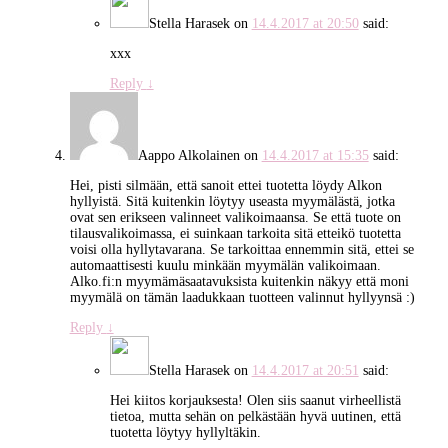
Stella Harasek
on
14.4.2017 at 20:50
said:
xxx
Reply
↓
Aappo Alkolainen
on
14.4.2017 at 15:35
said:
Hei, pisti silmään, että sanoit ettei tuotetta löydy Alkon
hyllyistä. Sitä kuitenkin löytyy useasta myymälästä, jotka
ovat sen erikseen valinneet valikoimaansa. Se että tuote on
tilausvalikoimassa, ei suinkaan tarkoita sitä etteikö tuotetta
voisi olla hyllytavarana. Se tarkoittaa ennemmin sitä, ettei se
automaattisesti kuulu minkään myymälän valikoimaan.
Alko.fi:n myymämäsaatavuksista kuitenkin näkyy että moni
myymälä on tämän laadukkaan tuotteen valinnut hyllyynsä :)
Reply
↓
Stella Harasek
on
14.4.2017 at 20:51
said:
Hei kiitos korjauksesta! Olen siis saanut virheellistä
tietoa, mutta sehän on pelkästään hyvä uutinen, että
tuotetta löytyy hyllyltäkin.