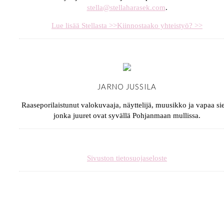
stella@stellaharasek.com
.
Lue lisää Stellasta >>
Kiinnostaako yhteistyö? >>
JARNO JUSSILA
Raaseporilaistunut valokuvaaja, näyttelijä, muusikko ja vapaa sie
jonka juuret ovat syvällä Pohjanmaan mullissa.
Sivuston tietosuojaseloste