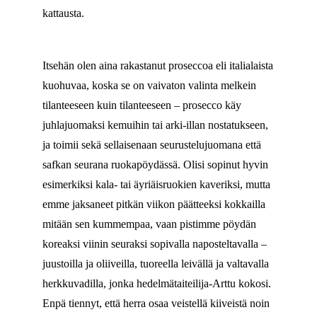
kattausta.
Itsehän olen aina rakastanut proseccoa eli italialaista
kuohuvaa, koska se on vaivaton valinta melkein
tilanteeseen kuin tilanteeseen – prosecco käy
juhlajuomaksi kemuihin tai arki-illan nostatukseen,
ja toimii sekä sellaisenaan seurustelujuomana että
safkan seurana ruokapöydässä. Olisi sopinut hyvin
esimerkiksi kala- tai äyriäisruokien kaveriksi, mutta
emme jaksaneet pitkän viikon päätteeksi kokkailla
mitään sen kummempaa, vaan pistimme pöydän
koreaksi viinin seuraksi sopivalla naposteltavalla –
juustoilla ja oliiveilla, tuoreella leivällä ja valtavalla
herkkuvadilla, jonka hedelmätaiteilija-Arttu kokosi.
Enpä tiennyt, että herra osaa veistellä kiiveistä noin