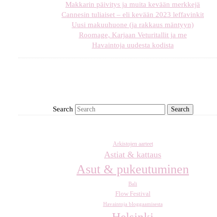
Makkarin päivitys ja muita kevään merkkejä
Cannesin tuliaiset – eli kevään 2023 leffavinkit
Uusi makuuhuone (ja rakkaus mäntyyn)
Roomage, Karjaan Veturitallit ja me
Havaintoja uudesta kodista
Search
Arkistojen aarteet
Astiat & kattaus
Asut & pukeutuminen
Bali
Flow Festival
Havaintoja bloggaamisesta
Helsinki