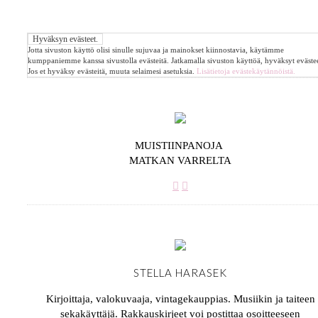
Jotta sivuston käyttö olisi sinulle sujuvaa ja mainokset kiinnostavia, käytämme
kumppaniemme kanssa sivustolla evästeitä. Jatkamalla sivuston käyttöä, hyväksyt evästee
Jos et hyväksy evästeitä, muuta selaimesi asetuksia.
Lisätietoja evästekäytännöistä.
MUISTIINPANOJA
MATKAN VARRELTA
STELLA HARASEK
Kirjoittaja, valokuvaaja, vintagekauppias. Musiikin ja taiteen
sekakäyttäjä. Rakkauskirjeet voi postittaa osoitteeseen