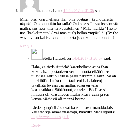
sannamaija
on
14.4.2017 at 01:35
said:
Miten olisi kaasuhellasta ihan oma postaus , kaunottarelta
näyttää. Onko uunikin kaasulla? Onko se sellaista leveämpää
mallia, siis liesi viisi tai kuusitulinen ? Mikä merkki? Hieno
tuo “kaakelimatto” ( vai maalaus?) hellan ympärillä! (By the
way, nyt on kakista kuvin matoista joku kommentoinut…)
Reply
↓
Stella Harasek
on
14.4.2017 at 20:57
said:
Haha, en tiedä riittääkö kaasuhellasta asiaa ihan
kokonaisen postauksen verran, mutta eiköhän se
tulevissa keittiöjutuissa pääse paremmin esiin! Se on
merkiltään Lofra (muistaakseni italialainen) ja
tavallista leveämpää mallia, jossa on viisi
kaasupaikkaa. Sähköuuni, onneksi. Edellisessä
himassa oli kaasulieden lisäksi kaasu-uuni ja sen
kanssa säätäessä oli mennä hermo.
Lieden ympärillä olevat kaakelit ovat marokkolaisia
käsintehtyjä sementtilaattoja, hankittu Madesignilta!
http://www.madesign.fi
Reply
↓