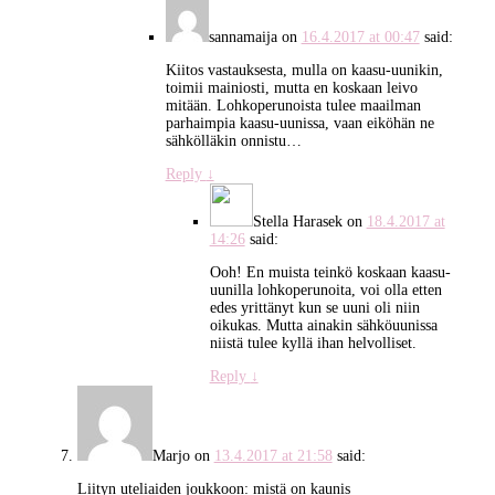
sannamaija
on
16.4.2017 at 00:47
said:
Kiitos vastauksesta, mulla on kaasu-uunikin,
toimii mainiosti, mutta en koskaan leivo
mitään. Lohkoperunoista tulee maailman
parhaimpia kaasu-uunissa, vaan eiköhän ne
sähkölläkin onnistu…
Reply
↓
Stella Harasek
on
18.4.2017 at
14:26
said:
Ooh! En muista teinkö koskaan kaasu-
uunilla lohkoperunoita, voi olla etten
edes yrittänyt kun se uuni oli niin
oikukas. Mutta ainakin sähköuunissa
niistä tulee kyllä ihan helvolliset.
Reply
↓
Marjo
on
13.4.2017 at 21:58
said:
Liityn uteliaiden joukkoon: mistä on kaunis