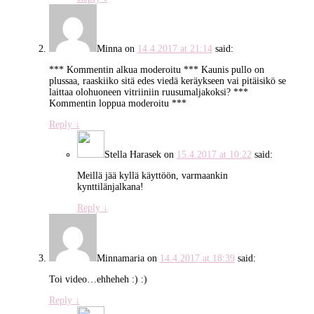
Minna
on
14.4.2017 at 21:14
said:
*** Kommentin alkua moderoitu *** Kaunis pullo on
plussaa, raaskiiko sitä edes viedä keräykseen vai pitäisikö se
laittaa olohuoneen vitriiniin ruusumaljakoksi? ***
Kommentin loppua moderoitu ***
Reply
↓
Stella Harasek
on
15.4.2017 at 10:22
said:
Meillä jää kyllä käyttöön, varmaankin
kynttilänjalkana!
Reply
↓
Minnamaria
on
14.4.2017 at 18:39
said:
Toi video…ehheheh :) :)
Reply
↓