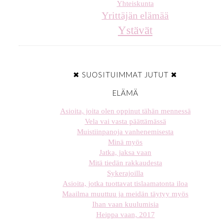
Yhteiskunta
Yrittäjän elämää
Ystävät
✖ SUOSITUIMMAT JUTUT ✖
ELÄMÄ
Asioita, joita olen oppinut tähän mennessä
Vela vai vasta päättämässä
Muistiinpanoja vanhenemisesta
Minä myös
Jatka, jaksa vaan
Mitä tiedän rakkaudesta
Sykerajoilla
Asioita, jotka tuottavat tislaamatonta iloa
Maailma muuttuu ja meidän täytyy myös
Ihan vaan kuulumisia
Heippa vaan, 2017