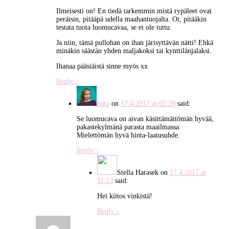
Ilmeisesti on! En tiedä tarkemmin mistä rypäleet ovat
peräisin, pitääpä udella maahantuojalta. Oi, pitääkin
testata tuota luomucavaa, se ei ole tuttu.
Ja niin, tämä pullohan on ihan järisyttävän nätti! Ehkä
minäkin säästän yhden maljakoksi tai kynttilänjalaksi.
Ihanaa pääsiäistä sinne myös xx
Reply
↓
Satu
on
17.4.2017 at 02:20
said:
Se luomucava on aivan käsittämättömän hyvää,
pakastekylmänä parasta maailmassa.
Mielettömän hyvä hinta-laatusuhde.
Reply
↓
Stella Harasek
on
17.4.2017 at
11:53
said:
Hei kiitos vinkistä!
Reply
↓