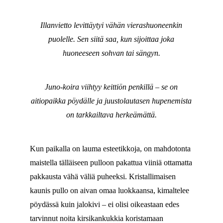
Illanvietto levittäytyi vähän vierashuoneenkin
puolelle. Sen siitä saa, kun sijoittaa joka
huoneeseen sohvan tai sängyn.
Juno-koira viihtyy keittiön penkillä – se on
aitiopaikka pöydälle ja juustolautasen hupenemista
on tarkkailtava herkeämättä.
Kun paikalla on lauma esteetikkoja, on mahdotonta
maistella tälläiseen pulloon pakattua viiniä ottamatta
pakkausta vähä väliä puheeksi. Kristallimaisen
kaunis pullo on aivan omaa luokkaansa, kimaltelee
pöydässä kuin jalokivi – ei olisi oikeastaan edes
tarvinnut noita kirsikankukkia koristamaan