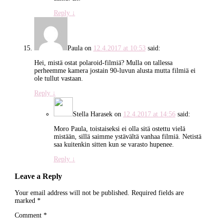
Reply
↓
Paula
on
12.4.2017 at 10:53
said:
Hei, mistä ostat polaroid-filmiä? Mulla on tallessa
perheemme kamera jostain 90-luvun alusta mutta filmiä ei
ole tullut vastaan.
Reply
↓
Stella Harasek
on
12.4.2017 at 14:56
said:
Moro Paula, toistaiseksi ei olla sitä ostettu vielä
mistään, sillä saimme ystävältä vanhaa filmiä. Netistä
saa kuitenkin sitten kun se varasto hupenee.
Reply
↓
Leave a Reply
Your email address will not be published.
Required fields are
marked
*
Comment
*