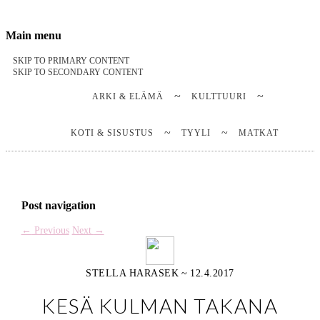
Stella Harasek & Jarno Jussila
Notes on a life
Main menu
SKIP TO PRIMARY CONTENT
SKIP TO SECONDARY CONTENT
ARKI & ELÄMÄ
KULTTUURI
KOTI & SISUSTUS
TYYLI
MATKAT
Post navigation
←
Previous
Next
→
STELLA HARASEK
~
12.4.2017
KESÄ KULMAN TAKANA