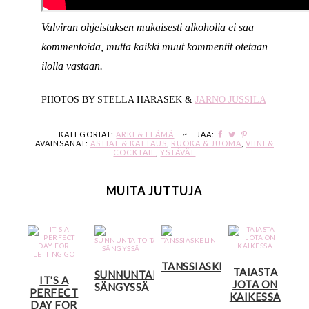
Valviran ohjeistuksen mukaisesti alkoholia ei saa
kommentoida, mutta kaikki muut kommentit otetaan
ilolla vastaan.
PHOTOS BY STELLA HARASEK &
JARNO JUSSILA
KATEGORIAT:
ARKI & ELÄMÄ
~
JAA:
AVAINSANAT:
ASTIAT & KATTAUS
,
RUOKA & JUOMA
,
VIINI &
COCKTAIL
,
YSTÄVÄT
MUITA JUTTUJA
TANSSIASKELIN
TAIASTA
SUNNUNTAITÖITÄ
IT'S A
JOTA ON
SÄNGYSSÄ
PERFECT
KAIKESSA
DAY FOR