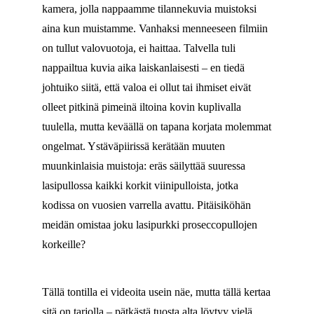
kamera, jolla nappaamme tilannekuvia muistoksi
aina kun muistamme. Vanhaksi menneeseen filmiin
on tullut valovuotoja, ei haittaa. Talvella tuli
nappailtua kuvia aika laiskanlaisesti – en tiedä
johtuiko siitä, että valoa ei ollut tai ihmiset eivät
olleet pitkinä pimeinä iltoina kovin kuplivalla
tuulella, mutta keväällä on tapana korjata molemmat
ongelmat. Ystäväpiirissä kerätään muuten
muunkinlaisia muistoja: eräs säilyttää suuressa
lasipullossa kaikki korkit viinipulloista, jotka
kodissa on vuosien varrella avattu. Pitäisiköhän
meidän omistaa joku lasipurkki proseccopullojen
korkeille?
Tällä tontilla ei videoita usein näe, mutta tällä kertaa
sitä on tarjolla – pätkästä tuosta alta löytyy vielä