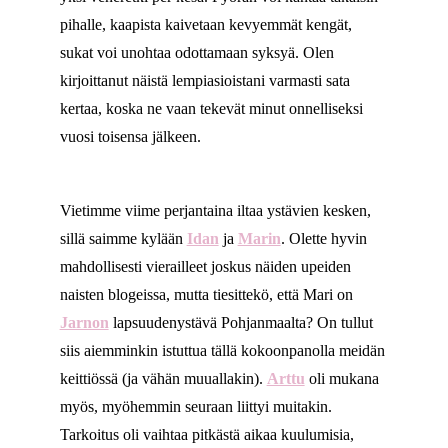
pihalle, kaapista kaivetaan kevyemmät kengät,
sukat voi unohtaa odottamaan syksyä. Olen
kirjoittanut näistä lempiasioistani varmasti sata
kertaa, koska ne vaan tekevät minut onnelliseksi
vuosi toisensa jälkeen.
Vietimme viime perjantaina iltaa ystävien kesken,
sillä saimme kylään
Idan
ja
Marin
. Olette hyvin
mahdollisesti vierailleet joskus näiden upeiden
naisten blogeissa, mutta tiesittekö, että Mari on
Jarnon
lapsuudenystävä Pohjanmaalta? On tullut
siis aiemminkin istuttua tällä kokoonpanolla meidän
keittiössä (ja vähän muuallakin).
Arttu
oli mukana
myös, myöhemmin seuraan liittyi muitakin.
Tarkoitus oli vaihtaa pitkästä aikaa kuulumisia,