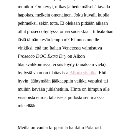
muutkin. On kevyt, raikas ja hedelmäisellä tavalla
hapokas, melkein omenainen. Joku kuvaili kuplia
pehmeiksi, sekin totta. Ei olekaan pitkään aikaan
ollut proseccohyllyssä omaa suosikkia – tulisikohan
tästä tämän kesän lemppari? Kiinnostuneille
vinkiksi, että tuo Italian Venetossa valmistuva
Prosecco DOC Extra Dry
on Alkon
tilausvalikoimissa: ei siis löydy (ainakaan vielä)
hyllystä vaan on tilattavissa
Alkon
sivuilta
. Ehtii
hyvin jäähtymään jääkaappiin vaikka vapuksi tai
muihin kevään juhlahetkiin. Hinta on himpun alle
viisitoista euroa, tälläisestä pullosta sen maksaa
mielellään.
Meillä on vanha kirpparilta hankittu Polaroid-