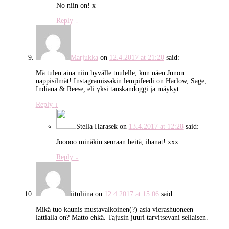
No niin on! x
Reply
↓
Marjukka
on
12.4.2017 at 21:20
said:
Mä tulen aina niin hyvälle tuulelle, kun näen Junon
nappisilmät! Instagramissakin lempifeedi on Harlow, Sage,
Indiana & Reese, eli yksi tanskandoggi ja mäykyt.
Reply
↓
Stella Harasek
on
13.4.2017 at 12:28
said:
Jooooo minäkin seuraan heitä, ihanat! xxx
Reply
↓
iituliina
on
12.4.2017 at 15:06
said:
Mikä tuo kaunis mustavalkoinen(?) asia vierashuoneen
lattialla on? Matto ehkä. Tajusin juuri tarvitsevani sellaisen.