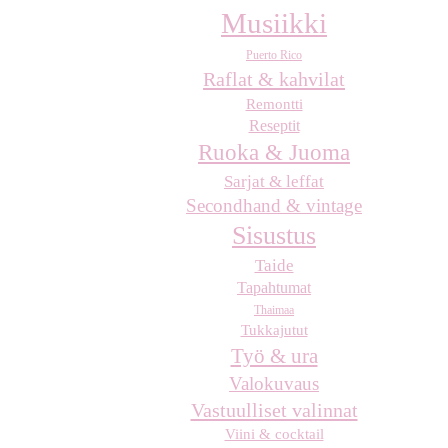
Musiikki
Puerto Rico
Raflat & kahvilat
Remontti
Reseptit
Ruoka & Juoma
Sarjat & leffat
Secondhand & vintage
Sisustus
Taide
Tapahtumat
Thaimaa
Tukkajutut
Työ & ura
Valokuvaus
Vastuulliset valinnat
Viini & cocktail