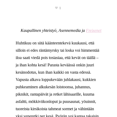
1
Kaupallinen yhteistyö, Asennemedia ja
Freixenet
Huhtikuu on siitä käänteentekevä kuukausi, että
silloin ei edes räntämyrsky tai loska voi himmentää
iloa saati viedä pois tosiasiaa, että kevät on täällä –
ja ihan kohta kesä! Parasta keväässä onkin juuri
kesänodotus, kun ihan kaikki on vasta edessä.
Vapusta alkava loppukevään juhlakausi, kukkien
puhkeaminen alkukesän loistoonsa, juhannus,
piknikit, rantapäivät ja retket lähisaarille, kuuma
asfaltti, mökkiviikonloput ja puusaunat, yöuinnit,
tuoreista kirsikoista tahmeat sormet ja vähintään
yksi veneretki per kesä. Pyörän voi kantaa takaisin