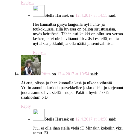
Reply
↓
Stella Harasek
on
12.4.2017 at 14:55
said:
Hei kannattaa pysyä langoilla nyt huhti- ja
toukokuussa, sillä luvassa on paljon sisustusasiaa,
myös keittiöstä! Tähän asti kaikki on ollut sen verran
kesken, ettei ole huvittanut hirveästi esitellä, mutta
nyt alkaa pikkuhiljaa olla nättiä ja semivalmista.
Reply
↓
Riitta
on
12.4.2017 at 10:54
said:
Ai että, olispa jo ihan kunnolla kesä ja ulkona vihreää…
Yritin aamulla kurkkia parvekkellee josko olisin jo tarjennut
juoda aamukahvit siellä – nope. Pakitin hyvin äkkiä
sisätiloihin! :-D
Reply
↓
Stella Harasek
on
12.4.2017 at 14:56
said:
Juu, ei olla ihan siellä vielä :D Minäkin kokeilin yksi
aamu. Ei.