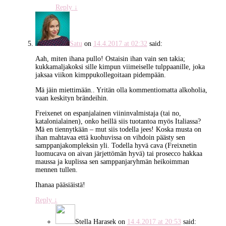
Reply
↓
Satu
on
14.4.2017 at 02:32
said:
Aah, miten ihana pullo! Ostaisin ihan vain sen takia;
kukkamaljakoksi sille kimpun viimeiselle tulppaanille, joka
jaksaa viikon kimppukollegoitaan pidempään.
Mä jäin miettimään.. Yritän olla kommentiomatta alkoholia,
vaan keskityn brändeihin.
Freixenet on espanjalainen viininvalmistaja (tai no,
katalonialainen), onko heillä siis tuotantoa myös Italiassa?
Mä en tiennytkään – mut siis todella jees! Koska musta on
ihan mahtavaa että kuohuvissa on vihdoin päästy sen
samppanjakompleksin yli. Todella hyvä cava (Freixnetin
luomucava on aivan järjettömän hyvä) tai prosecco hakkaa
maussa ja kuplissa sen samppanjaryhmän heikoimman
mennen tullen.
Ihanaa pääsiäistä!
Reply
↓
Stella Harasek
on
14.4.2017 at 20:53
said: