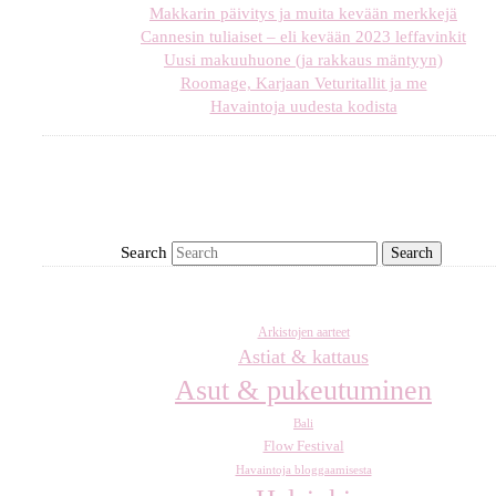
Makkarin päivitys ja muita kevään merkkejä
Cannesin tuliaiset – eli kevään 2023 leffavinkit
Uusi makuuhuone (ja rakkaus mäntyyn)
Roomage, Karjaan Veturitallit ja me
Havaintoja uudesta kodista
Search
Arkistojen aarteet
Astiat & kattaus
Asut & pukeutuminen
Bali
Flow Festival
Havaintoja bloggaamisesta