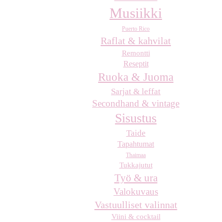
Musiikki
Puerto Rico
Raflat & kahvilat
Remontti
Reseptit
Ruoka & Juoma
Sarjat & leffat
Secondhand & vintage
Sisustus
Taide
Tapahtumat
Thaimaa
Tukkajutut
Työ & ura
Valokuvaus
Vastuulliset valinnat
Viini & cocktail