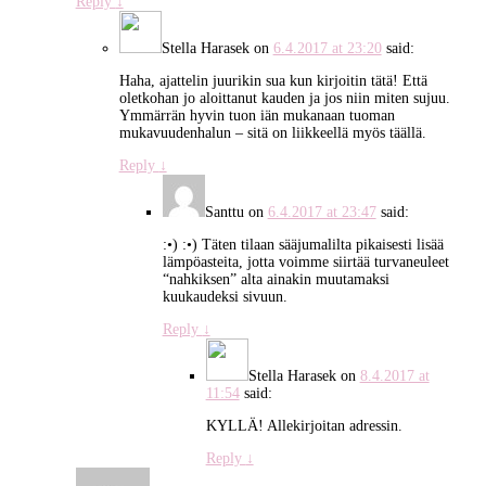
Reply
↓
Stella Harasek
on
6.4.2017 at 23:20
said:
Haha, ajattelin juurikin sua kun kirjoitin tätä! Että
oletkohan jo aloittanut kauden ja jos niin miten sujuu.
Ymmärrän hyvin tuon iän mukanaan tuoman
mukavuudenhalun – sitä on liikkeellä myös täällä.
Reply
↓
Santtu
on
6.4.2017 at 23:47
said:
:•) :•) Täten tilaan sääjumalilta pikaisesti lisää
lämpöasteita, jotta voimme siirtää turvaneuleet
“nahkiksen” alta ainakin muutamaksi
kuukaudeksi sivuun.
Reply
↓
Stella Harasek
on
8.4.2017 at
11:54
said:
KYLLÄ! Allekirjoitan adressin.
Reply
↓