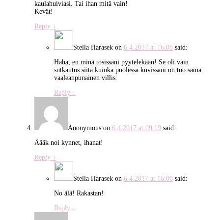
kaulahuiviasi. Tai ihan mitä vain!
Kevät!
Reply
↓
Stella Harasek
on
6.4.2017 at 16:08
said:
Haha, en minä tosissani pyytelekään! Se oli vain
sutkautus siitä kuinka puolessa kuvissani on tuo sama
vaaleanpunainen villis.
Reply
↓
Anonymous
on
6.4.2017 at 09:19
said:
Äääk noi kynnet, ihanat!
Reply
↓
Stella Harasek
on
6.4.2017 at 16:08
said:
No älä! Rakastan!
Reply
↓