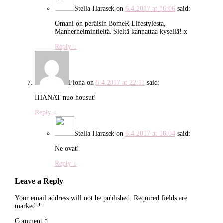
Stella Harasek
on
6.4.2017 at 16:06
said:
Omani on peräisin BomeR Lifestylesta,
Mannerheimintieltä. Sieltä kannattaa kysellä! x
Reply
↓
Fiona
on
5.4.2017 at 22:11
said:
IHANAT nuo housut!
Reply
↓
Stella Harasek
on
6.4.2017 at 16:04
said:
Ne ovat!
Reply
↓
Leave a Reply
Your email address will not be published.
Required fields are
marked
*
Comment
*