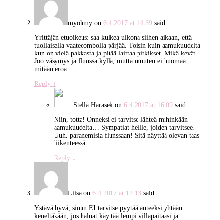
myohmy
on
6.4.2017 at 14:39
said:
Yrittäjän etuoikeus: saa kulkea ulkona siihen aikaan, että
tuollaisella vaatecombolla pärjää. Toisin kuin aamukuudelta
kun on vielä pakkasta ja pitää laittaa pitkikset. Mikä kevät.
Joo väsymys ja flunssa kyllä, mutta muuten ei huomaa
mitään eroa.
Reply
↓
Stella Harasek
on
6.4.2017 at 16:09
said:
Niin, totta! Onneksi ei tarvitse lähteä mihinkään
aamukuudelta… Sympatiat heille, joiden tarvitsee.
Uuh, paranemisia flunssaan! Sitä näyttää olevan taas
liikenteessä.
Reply
↓
Liisa
on
6.4.2017 at 12:13
said:
Ystävä hyvä, sinun EI tarvitse pyytää anteeksi yhtään
keneltäkään, jos haluat käyttää lempi villapaitaasi ja