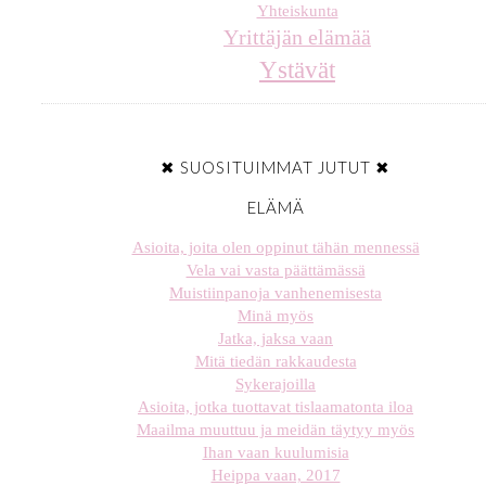
Yhteiskunta
Yrittäjän elämää
Ystävät
✖ SUOSITUIMMAT JUTUT ✖
ELÄMÄ
Asioita, joita olen oppinut tähän mennessä
Vela vai vasta päättämässä
Muistiinpanoja vanhenemisesta
Minä myös
Jatka, jaksa vaan
Mitä tiedän rakkaudesta
Sykerajoilla
Asioita, jotka tuottavat tislaamatonta iloa
Maailma muuttuu ja meidän täytyy myös
Ihan vaan kuulumisia
Heippa vaan, 2017