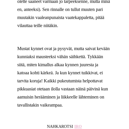
olette saaneet varmaan jo tarpeeksenne, mutta minä
en, anteeksi). Sen rinnalle on tullut muuten pari
muutakin vaaleanpunaista vaatekappaletta, pitää
vilauttaa teille niitäkin.
Mustat kynnet ovat ja pysyvät, mutta saivat kevään
kunniaksi mausteeksi vähän säihkettä. Tykkään
siitä, miten kimallus alkaa kynnen juuresta ja
katoaa kohti kärkeä. Ja kun kynnet tuikkivat, ei
tarvita koruja! Kaikki pukeutumista helpottavat
pikkuasiat otetaan ilolla vastaan näinä päivinä kun
aamuisin herääminen ja liikkeelle lähteminen on
tavallistakin vaikeampaa.
NAHKAROTSI
IRO