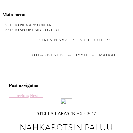
Stella Harasek & Jarno Jussila
Notes on a life
Main menu
SKIP TO PRIMARY CONTENT
SKIP TO SECONDARY CONTENT
ARKI & ELÄMÄ
KULTTUURI
KOTI & SISUSTUS
TYYLI
MATKAT
Post navigation
←
Previous
Next
→
STELLA HARASEK
~
5.4.2017
NAHKAROTSIN PALUU