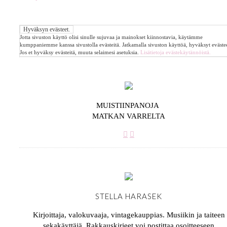
Jotta sivuston käyttö olisi sinulle sujuvaa ja mainokset kiinnostavia, käytämme
kumppaniemme kanssa sivustolla evästeitä. Jatkamalla sivuston käyttöä, hyväksyt evästee
Jos et hyväksy evästeitä, muuta selaimesi asetuksia.
Lisätietoja evästekäytännöistä.
MUISTIINPANOJA
MATKAN VARRELTA
STELLA HARASEK
Kirjoittaja, valokuvaaja, vintagekauppias. Musiikin ja taiteen
sekakäyttäjä. Rakkauskirjeet voi postittaa osoitteeseen