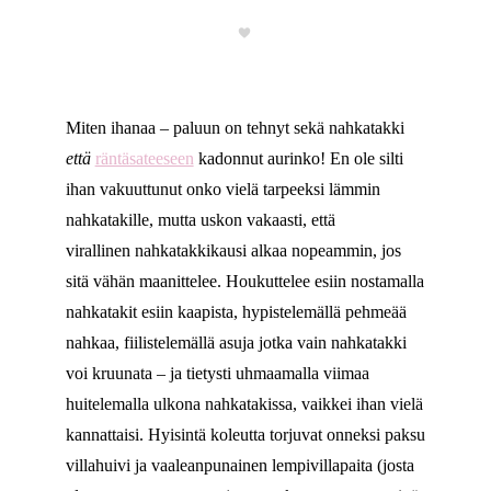
Miten ihanaa – paluun on tehnyt sekä nahkatakki
että
räntäsateeseen
kadonnut aurinko! En ole silti
ihan vakuuttunut onko vielä tarpeeksi lämmin
nahkatakille, mutta uskon vakaasti, että
virallinen nahkatakkikausi alkaa nopeammin, jos
sitä vähän maanittelee. Houkuttelee esiin nostamalla
nahkatakit esiin kaapista, hypistelemällä pehmeää
nahkaa, fiilistelemällä asuja jotka vain nahkatakki
voi kruunata – ja tietysti uhmaamalla viimaa
huitelemalla ulkona nahkatakissa, vaikkei ihan vielä
kannattaisi. Hyisintä koleutta torjuvat onneksi paksu
villahuivi ja vaaleanpunainen lempivillapaita (josta