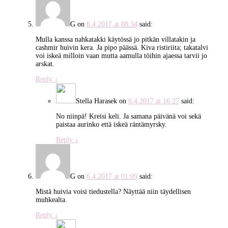
G
on
6.4.2017 at 08:34
said:
Mulla kanssa nahkatakki käytössä jo pitkän villatakin ja
cashmir huivin kera. Ja pipo päässä. Kiva ristiriita; takatalvi
voi iskeä milloin vaan mutta aamulla töihin ajaessa tarvii jo
arskat.
Reply
↓
Stella Harasek
on
6.4.2017 at 16:27
said:
No niinpä! Kreisi keli. Ja samana päivänä voi sekä
paistaa aurinko että iskeä räntämyrsky.
Reply
↓
G
on
6.4.2017 at 01:09
said:
Mistä huivia voisi tiedustella? Näyttää niin täydellisen
muhkealta.
Reply
↓