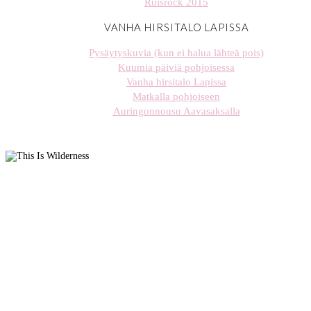
Ruisrock 2015
VANHA HIRSITALO LAPISSA
Pysäytyskuvia (kun ei halua lähteä pois)
Kuumia päiviä pohjoisessa
Vanha hirsitalo Lapissa
Matkalla pohjoiseen
Auringonnousu Aavasaksalla
stellaharasek
stellaharasek
stellaharasek
stellaharasek
stellaharasek
stellaharasek