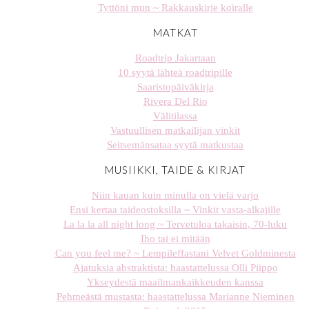
Tyttöni mun ~ Rakkauskirje koiralle
MATKAT
Roadtrip Jakartaan
10 syytä lähteä roadtripille
Saaristopäiväkirja
Rivera Del Rio
Välitilassa
Vastuullisen matkailijan vinkit
Seitsemänsataa syytä matkustaa
MUSIIKKI, TAIDE & KIRJAT
Niin kauan kuin minulla on vielä varjo
Ensi kertaa taideostoksilla ~ Vinkit vasta-alkajille
La la la all night long ~ Tervetuloa takaisin, 70-luku
Iho tai ei mitään
Can you feel me? ~ Lempileffastani Velvet Goldminesta
Ajatuksia abstraktista: haastattelussa Olli Piippo
Ykseydestä maailmankaikkeuden kanssa
Pehmeästä mustasta: haastattelussa Marianne Nieminen