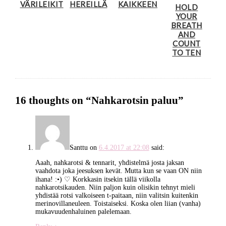
VÄRILEIKIT
HEREILLÄ
KAIKKEEN
HOLD
YOUR
BREATH
AND
COUNT
TO TEN
16 thoughts on “
Nahkarotsin paluu
”
Santtu
on
6.4.2017 at 22:08
said:
Aaah, nahkarotsi & tennarit, yhdistelmä josta jaksan
vaahdota joka jeesuksen kevät. Mutta kun se vaan ON niin
ihana! :•) ♡ Korkkasin itsekin tällä viikolla
nahkarotsikauden. Niin paljon kuin olisikin tehnyt mieli
yhdistää rotsi valkoiseen t-paitaan, niin valitsin kuitenkin
merinovillaneuleen. Toistaiseksi. Koska olen liian (vanha)
mukavuudenhaluinen palelemaan.