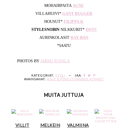
MOHAIRPAITA
ACNE
VILLAHUIVI*
GANT RUGGER
HOUSUT*
FILIPPA K
STYLESNOBIN
NILKKURIT*
DOTS
AURINKOLASIT
RAY-BAN
*SAATU
PHOTOS BY
JARNO JUSSILA
KATEGORIAT:
TYYLI
~
JAA:
AVAINSANAT:
ASUT & PUKEUTUMINEN
,
KYNNET
MUITA JUTTUJA
VILLIT
MELKEIN
VALMIINA