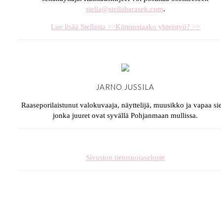
stella@stellaharasek.com
.
Lue lisää Stellasta >>
Kiinnostaako yhteistyö? >>
JARNO JUSSILA
Raaseporilaistunut valokuvaaja, näyttelijä, muusikko ja vapaa sie
jonka juuret ovat syvällä Pohjanmaan mullissa.
Sivuston tietosuojaseloste