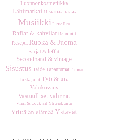
Luonnonkosmetiikka
Lähimatkailu
Mellakka Helsinki
Musiikki
Puerto Rico
Raflat & kahvilat
Remontti
Ruoka & Juoma
Reseptit
Sarjat & leffat
Secondhand & vintage
Sisustus
Taide
Tapahtumat
Thaimaa
Työ & ura
Tukkajutut
Valokuvaus
Vastuulliset valinnat
Viini & cocktail
Yhteiskunta
Ystävät
Yrittäjän elämää