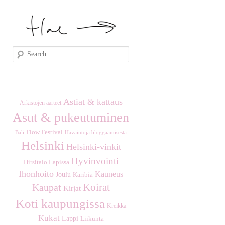
S
e
a
r
c
Astiat & kattaus
Arkistojen aarteet
h
Asut & pukeutuminen
Flow Festival
Havaintoja bloggaamisesta
Bali
Helsinki
Helsinki-vinkit
Hyvinvointi
Hirsitalo Lapissa
Ihonhoito
Kauneus
Joulu
Karibia
Koirat
Kaupat
Kirjat
Koti kaupungissa
Kreikka
Kukat
Lappi
Liikunta