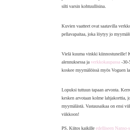
silti varsin kohtuullisina.
Kuvien vaatteet ovat saatavilla verkk
pellavapaitaa, joka löytyy jo myymäl
Vielä kuuma vinkki kiinnostuneille!
alennuksessa ja
verkkokaupassa
-30-5
koskee myymälöissä myös Voguen laa
Lopuksi tuttuun tapaan arvonta. Kerr
kesken arvotaan kolme lahjakorttia, jo
myymälästä. Vastausaikaa on ensi vii
viikkoon!
PS. Kiitos kaikille
edelliseen Nanso-