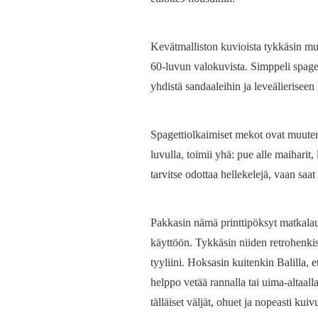
Kevätmalliston kuvioista tykkäsin must
60-luvun valokuvista. Simppeli spage
yhdistä sandaaleihin ja leveälieriseen
Spagettiolkaimiset mekot ovat muuten 
luvulla, toimii yhä: pue alle maiharit,
tarvitse odottaa hellekelejä, vaan saa
Pakkasin nämä printtipöksyt matkalau
käyttöön. Tykkäsin niiden retrohenki
tyyliini. Hoksasin kuitenkin Balilla, et
helppo vetää rannalla tai uima-altaall
tälläiset väljät, ohuet ja nopeasti kui