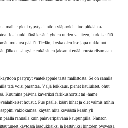
a mallia: pieni rypytys lantion yläpuolella tuo pitkään a-
toa. Jos hankit tänä kesänä yhden uuden vaatteen, harkitse tätä.
ttömän mukava päällä. Tiedän, koska olen itse jopa nukkunut
än jälkeen sängylle enkä sitten jaksanut enää nousta riisumaan
käyttöön päätynyt vaatekappale tästä mallistosta. Se on sanalla
llä tätä voisi parantaa. Väljä leikkaus, pienet kaulukset, ohut
ssä. Kuumina päivinä kaveriksi farkkushortsit tai -hame,
eveälahkeiset housut. Pue päälle, kääri hihat ja olet valmis mihin
aappini vakiokamaa, käytän niitä keväästä kesän yli
en päällä rannalla kuin palaveripäivänä kaupungilla. Nanson
ittautuneet käytössä laadukkaiksi ja kestäviksi hintojen pysyessä