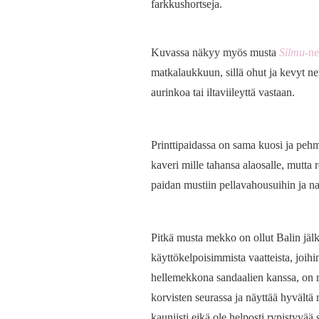
farkkushortseja.
Kuvassa näkyy myös musta
Silmu
-ne
matkalaukkuun, sillä ohut ja kevyt neu
aurinkoa tai iltaviileyttä vastaan.
Printtipaidassa on sama kuosi ja peh
kaveri mille tahansa alaosalle, mutta 
paidan mustiin pellavahousuihin ja n
Pitkä musta mekko on ollut Balin jälk
käyttökelpoisimmista vaatteista, joih
hellemekkona sandaalien kanssa, on rii
korvisten seurassa ja näyttää hyvältä
kauniisti eikä ole helposti rypistyvää