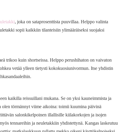
uletakki
, joka on sataprosenttista puuvillaa. Helppo valinta
letakki sopii kaikkiin tilanteisiin ylimääräiseksi suojaksi
meä trikoo kuin shortseissa. Helppo perushihaton on vaivaton
rohkea vetää ylleen tietysti kokokuosiunivormun. Itse yhdistin
ahkasandaaleihin.
een kaikilla reissuillani mukana. Se on yksi kauneimmista ja
in olen törmännyt viime aikoina: toimii kuumina päivinä
ttävän salonkikelpoinen illallisille kiilakorkojen ja isojen
 myös tennareihin ja neuletakkiin yhdistettynä. Kangas laskeutuu
 sorttia: matkalaukkuun rullattu mekko oikeni käyttökelpoiseksi