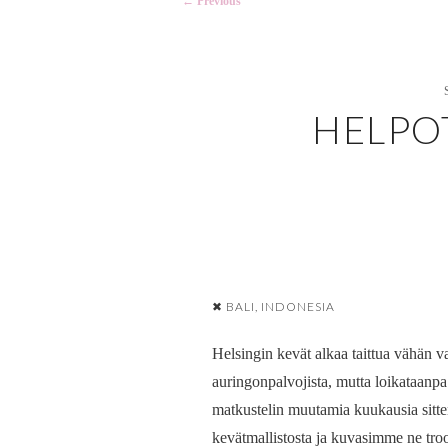
←
Previous
navigation
HELPO
✖ BALI, INDONESIA
Helsingin kevät alkaa taittua vähän var
auringonpalvojista, mutta loikataanpa 
matkustelin muutamia kuukausia sitt
kevätmallistosta ja kuvasimme ne troop