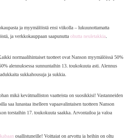
okaupasta ja myymälöistä ensi viikolla – lukuunottamatta
öistä, ja verkkokauppaan saapunutta
ohutta neuletakkia
.
 Kaikki normaalihintaiset tuotteet ovat Nanson myymälöissä 50%
0% alennuksessa sunnuntaihin 13. toukokuuta asti. Alennus
dukkaita sukkahousuja ja sukkia.
ohan mikä kevätmalliston vaatteista on suosikkisi! Vastanneiden
illa saa lunastaa itselleen vapaavalintaisen tuotteen Nanson
kon torstaihin 17. toukokuuta saakka. Arvontailoa ja valoa
skabaan
osallistuneille! Voittajat on arvottu ja heihin on oltu