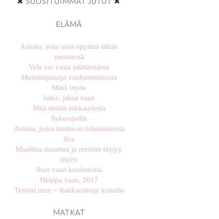
✖ SUOSITUIMMAT JUTUT ✖
ELÄMÄ
Asioita, joita olen oppinut tähän
mennessä
Vela vai vasta päättämässä
Muistiinpanoja vanhenemisesta
Minä myös
Jatka, jaksa vaan
Mitä tiedän rakkaudesta
Sykerajoilla
Asioita, jotka tuottavat tislaamatonta
iloa
Maailma muuttuu ja meidän täytyy
myös
Ihan vaan kuulumisia
Heippa vaan, 2017
Tyttöni mun ~ Rakkauskirje koiralle
MATKAT