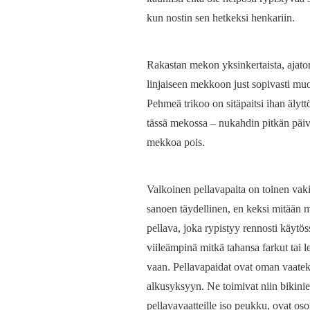
kun nostin sen hetkeksi henkariin.
Rakastan mekon yksinkertaista, ajatont
linjaiseen mekkoon just sopivasti muo
Pehmeä trikoo on sitäpaitsi ihan äly
tässä mekossa – nukahdin pitkän päiv
mekkoa pois.
Valkoinen pellavapaita on toinen vaki
sanoen täydellinen, en keksi mitään mi
pellava, joka rypistyy rennosti käytö
viileämpinä mitkä tahansa farkut tai l
vaan. Pellavapaidat ovat oman vaatek
alkusyksyyn. Ne toimivat niin bikini
pellavavaatteille iso peukku, ovat oso