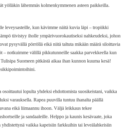
ivät yölläkin lähemmäs kolmenkymmenen asteen paikkeilla.
e leveysasteille, kun kävimme näitä kuvia läpi – tropiikki
 lämpö tiivistyy iholle ympärivuorokautiseksi nahkeudeksi, johon
at pysyvällä pörröllä eikä niitä taltuta mikään määrä siloittavia
 yöt – notkuimme välillä pikkutunneille saakka parvekkeella kun
ulisipa Suomeen pitkästä aikaa ihan kunnon kuuma kesä!
sikkipoimintoihini.
a osoittautui lopulta yhdeksi ehdottomista suosikeistani, vaikka
luksi varauksella. Rapea puuvilla tuntuu ihanalta päällä
avana eikä liimaannu ihoon. Väljä leikkaus tekee
ushortseille ja sandaaleille. Helppo ja kaunis kesävaate, joka
yhdistettynä vaikka kapeisiin farkkuihin tai leveälahkeisiin