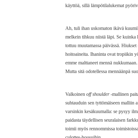
käyttöä, sillä lämpötilalukemat pyör
Ah, tuli ihan uskomaton ikävä kuumill
melkein tihkuu niistä läpi. Se kuinka
tottuu muutamassa päivässä. Hiukset ov
hoitoaineita. Ihaninta ovat tropiikin
emme malttaneet mennä nukkumaan. T
Mutta sitä odotellessa mennäänpä suo
Valkoinen
off shoulder
-mallinen pait
suhtauduin sen tyttömäiseen malliin a
varsinkin kesäkuumalla: se pysyy ilm
paidasta täydellisen seuralaisen farkk
toimii myös rennommissa toimistoissa 
culottes-housuihin.