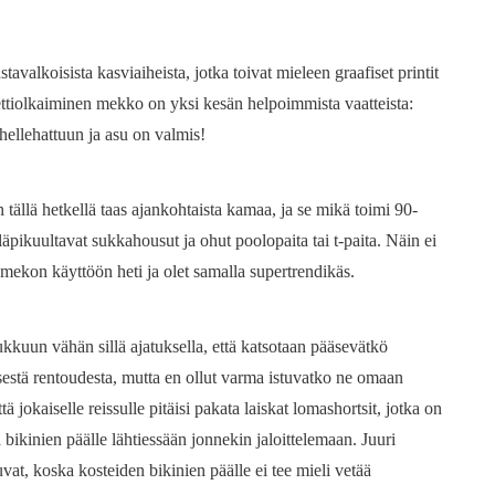
avalkoisista kasviaiheista, jotka toivat mieleen graafiset printit
ttiolkaiminen mekko on yksi kesän helpoimmista vaatteista:
 hellehattuun ja asu on valmis!
tällä hetkellä taas ajankohtaista kamaa, ja se mikä toimi 90-
 läpikuultavat sukkahousut ja ohut poolopaita tai t-paita. Näin ei
t mekon käyttöön heti ja olet samalla supertrendikäs.
kkuun vähän sillä ajatuksella, että katsotaan pääsevätkö
sestä rentoudesta, mutta en ollut varma istuvatko ne omaan
tä jokaiselle reissulle pitäisi pakata laiskat lomashortsit, jotka on
a bikinien päälle lähtiessään jonnekin jaloittelemaan. Juuri
vuvat, koska kosteiden bikinien päälle ei tee mieli vetää