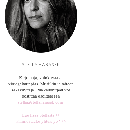
STELLA HARASEK
Kirjoittaja, valokuvaaja,
vintagekauppias. Musiikin ja taiteen
sekakäyttäjä. Rakkauskirjeet voi
postittaa osoitteeseen
stella@stellaharasek.com
.
Lue lisää Stellasta >>
Kiinnostaako yhteistyö? >>