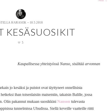
Next
→
STELLA HARASEK
~
10.5.2018
T KESÄSUOSIKIT
5
Kaupallisessa yhteistyössä Nanso, sisältää arvonnan
kain jo kesäksi ja puistot ovat täyttyneet onnellisista
hetkeksi ihan toisenlaisiin maisemiin, takaisin Balille, jossa
en. Olin pakannut mukaan suosikkini
Nanson
tulevasta
pisissa tunnelmissa Ubudissa. Siellä keveille vaatteille riitti