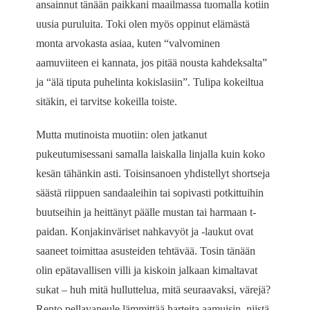
ansainnut tänään paikkani maailmassa tuomalla kotiin
uusia puruluita. Toki olen myös oppinut elämästä
monta arvokasta asiaa, kuten “valvominen
aamuviiteen ei kannata, jos pitää nousta kahdeksalta”
ja “älä tiputa puhelinta kokislasiin”. Tulipa kokeiltua
sitäkin, ei tarvitse kokeilla toiste.
Mutta mutinoista muotiin: olen jatkanut
pukeutumisessani samalla laiskalla linjalla kuin koko
kesän tähänkin asti. Toisinsanoen yhdistellyt shortseja
säästä riippuen sandaaleihin tai sopivasti potkittuihin
buutseihin ja heittänyt päälle mustan tai harmaan t-
paidan. Konjakinväriset nahkavyöt ja -laukut ovat
saaneet toimittaa asusteiden tehtävää. Tosin tänään
olin epätavallisen villi ja kiskoin jalkaan kimaltavat
sukat – huh mitä hulluttelua, mitä seuraavaksi, värejä?
Rento pellavaneule lämmittää harteita aamuisin, niistä