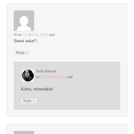
JJ
on
5.9.2013 at 10:25
said:
Ihanat sukat!!
↓
Reply
Stella Harasek
on
5.9.2013 at 11:52
said:
Kiitos, minustakin!
↓
Reply