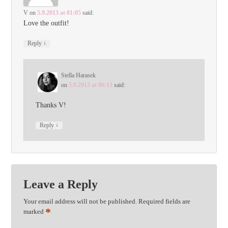
V
on
5.9.2013 at 01:05
said:
Love the outfit!
↓
Reply
Stella Harasek
on
5.9.2013 at 06:13
said:
Thanks V!
↓
Reply
Leave a Reply
Your email address will not be published.
Required fields are
*
marked