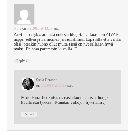
Nina
on
5.9.2013 at 13:14
said:
Ai että mä tykkään tästä uudesta blogista. Ulkoasu on AIVAN
nappi, selkeä ja harmonien ja rauhallinen. Eipä sillä että vanha
olisi jotenkin huono ollut mutta tässä on nyt sellanen hyvä
maku. En osaa paremmin kuvailla :D
↓
Reply
Stella Harasek
on
5.9.2013 at 13:18
said:
Moro Nina, hei kiitos ihanasta kommentista, huippua
kuulla että tykkäät! Minäkin viihdyn, hyvä niin ;)
↓
Reply