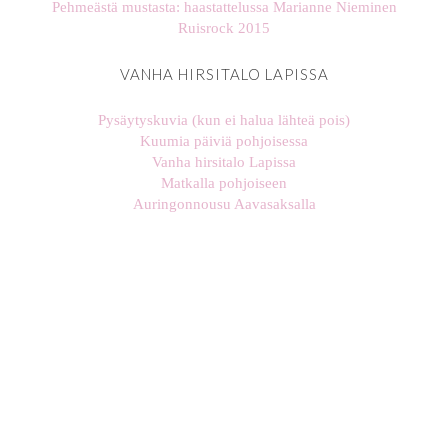
Pehmeästä mustasta: haastattelussa Marianne Nieminen
Ruisrock 2015
VANHA HIRSITALO LAPISSA
Pysäytyskuvia (kun ei halua lähteä pois)
Kuumia päiviä pohjoisessa
Vanha hirsitalo Lapissa
Matkalla pohjoiseen
Auringonnousu Aavasaksalla
stellaharasek
stellaharasek