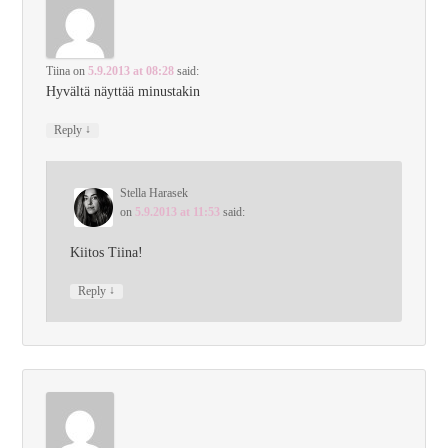
Tiina
on
5.9.2013 at 08:28
said:
Hyvältä näyttää minustakin
↓
Reply
Stella Harasek
on
5.9.2013 at 11:53
said:
Kiitos Tiina!
↓
Reply