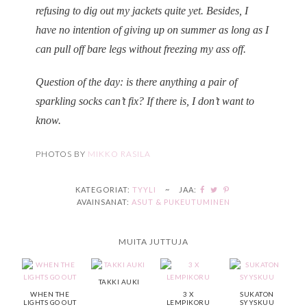
refusing to dig out my jackets quite yet. Besides, I
have no intention of giving up on summer as long as I
can pull off bare legs without freezing my ass off.
Question of the day: is there anything a pair of
sparkling socks can’t fix? If there is, I don’t want to
know.
PHOTOS BY
MIKKO RASILA
KATEGORIAT:
TYYLI
~
JAA:
AVAINSANAT:
ASUT & PUKEUTUMINEN
MUITA JUTTUJA
TAKKI AUKI
WHEN THE
3 X
SUKATON
LIGHTS GO OUT
LEMPIKORU
SYYSKUU