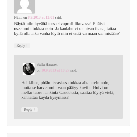
Ninni
on
8.9.2013 at 13:01
said:
Näytät niin hyvältä tossa sivuprofiilikuvassa! Pitäisit
useemmin tukkaa noin. Ja kaulahuivi on aivan ihana, taitaa
kyllä olla aika vanha löytö niin ei enää varmaan saa mistään?
↓
Reply
Stella Harasek
on
10.9.2013 at 10:27
said:
Hei kiitos, pidän itseasiassa tukkaa aika usein noin,
mutta se harvemmin vaan päätyy kuviin. Huivi on
melko tuore hankinta Gaudetesta, saattaa löytyä vielä,
kannattaa käydä kysymässä!
↓
Reply