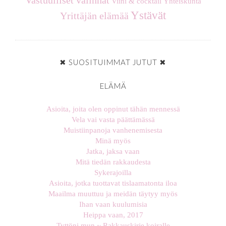
Vastuulliset valinnat
Viini & cocktail
Yhteiskunta
Ystävät
Yrittäjän elämää
✖ SUOSITUIMMAT JUTUT ✖
ELÄMÄ
Asioita, joita olen oppinut tähän mennessä
Vela vai vasta päättämässä
Muistiinpanoja vanhenemisesta
Minä myös
Jatka, jaksa vaan
Mitä tiedän rakkaudesta
Sykerajoilla
Asioita, jotka tuottavat tislaamatonta iloa
Maailma muuttuu ja meidän täytyy myös
Ihan vaan kuulumisia
Heippa vaan, 2017
Tyttöni mun ~ Rakkauskirje koiralle