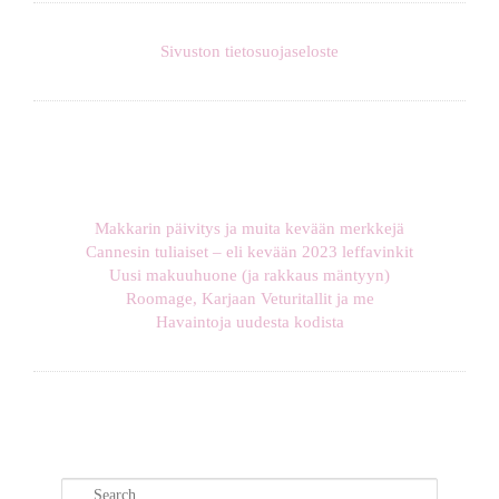
Sivuston tietosuojaseloste
Makkarin päivitys ja muita kevään merkkejä
Cannesin tuliaiset – eli kevään 2023 leffavinkit
Uusi makuuhuone (ja rakkaus mäntyyn)
Roomage, Karjaan Veturitallit ja me
Havaintoja uudesta kodista
S