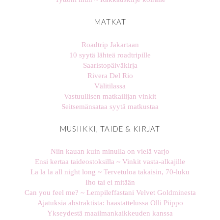
MATKAT
Roadtrip Jakartaan
10 syytä lähteä roadtripille
Saaristopäiväkirja
Rivera Del Rio
Välitilassa
Vastuullisen matkailijan vinkit
Seitsemänsataa syytä matkustaa
MUSIIKKI, TAIDE & KIRJAT
Niin kauan kuin minulla on vielä varjo
Ensi kertaa taideostoksilla ~ Vinkit vasta-alkajille
La la la all night long ~ Tervetuloa takaisin, 70-luku
Iho tai ei mitään
Can you feel me? ~ Lempileffastani Velvet Goldminesta
Ajatuksia abstraktista: haastattelussa Olli Piippo
Ykseydestä maailmankaikkeuden kanssa