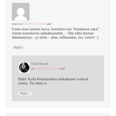
maya
on
8.9.2013 at 12:18
said:
Ennen kuin katsoin kuvia, kuvittelin että “kimaltavat sukat”
viittasi kimaltaviin sukkahousuihin… Olin ehkä hieman
hämmentynyt – ja sitten – ahaa, nilkkasukat, joo, toimii! :)
↓
Reply
Stella Harasek
on
10.9.2013 at 10:28
said:
Haha! Kyllä kimaltavatkin sukkahousut voisivat
toimia. Tai sitten ei.
↓
Reply