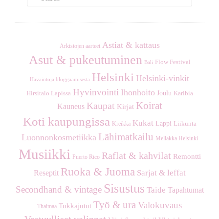
e
a
r
c
Astiat & kattaus
Arkistojen aarteet
h
Asut & pukeutuminen
Flow Festival
Bali
Helsinki
Helsinki-vinkit
Havaintoja bloggaamisesta
Hyvinvointi
Ihonhoito
Joulu
Hirsitalo Lapissa
Karibia
Koirat
Kaupat
Kauneus
Kirjat
Koti kaupungissa
Kukat
Lappi
Kreikka
Liikunta
Lähimatkailu
Luonnonkosmetiikka
Mellakka Helsinki
Musiikki
Raflat & kahvilat
Remontti
Puerto Rico
Ruoka & Juoma
Sarjat & leffat
Reseptit
Sisustus
Secondhand & vintage
Taide
Tapahtumat
Työ & ura
Valokuvaus
Tukkajutut
Thaimaa