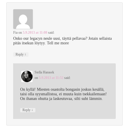
Fia
on
5.9.2013 at 11:08
said:
Onko our legacyn neule uusi, täyttä pellavaa? Jotain sellaista
pitäs itsekun löytyy. Tell me more
↓
Reply
Stella Harasek
on
5.9.2013 at 11:52
said:
On kyllä! Miesten osastolta bongasin joskus kesällä,
taisi olla syysmallistoa, ei muuta kuin tsekkailemaan!
On ihanan ohutta ja laskeutuvaa, silti suht lämmin.
↓
Reply