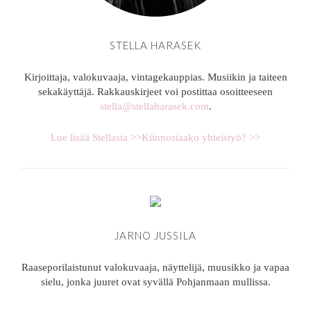
STELLA HARASEK
Kirjoittaja, valokuvaaja, vintagekauppias. Musiikin ja taiteen
sekakäyttäjä. Rakkauskirjeet voi postittaa osoitteeseen
stella@stellaharasek.com
.
Lue lisää Stellasta >>
Kiinnostaako yhteistyö? >>
JARNO JUSSILA
Raaseporilaistunut valokuvaaja, näyttelijä, muusikko ja vapaa
sielu, jonka juuret ovat syvällä Pohjanmaan mullissa.