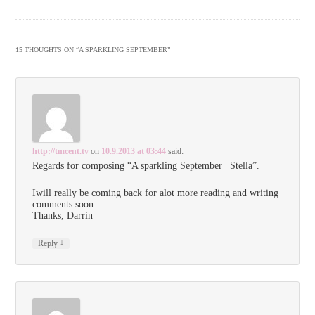
15 THOUGHTS ON “
A SPARKLING SEPTEMBER
”
http://tmcent.tv
on
10.9.2013 at 03:44
said:
Regards for composing “A sparkling September | Stella”.
Iwill really be coming back for alot more reading and writing
comments soon.
Thanks, Darrin
↓
Reply