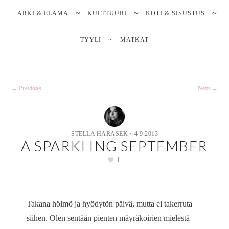
Main
SKIP
SKIP
Stella Harasek & Jarno Jussila
TO
TO
menu
ARKI & ELÄMÄ
KULTTUURI
KOTI & SISUSTUS
PRIMARY
SECONDARY
CONTENT
CONTENT
TYYLI
MATKAT
Notes on a life
Post
←
Previous
Next
→
navigation
STELLA HARASEK
~
4.9.2013
A SPARKLING SEPTEMBER
1
Takana hölmö ja hyödytön päivä, mutta ei takerruta
siihen. Olen sentään pienten mäyräkoirien mielestä