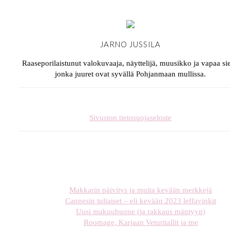
JARNO JUSSILA
Raaseporilaistunut valokuvaaja, näyttelijä, muusikko ja vapaa sie
jonka juuret ovat syvällä Pohjanmaan mullissa.
Sivuston tietosuojaseloste
Makkarin päivitys ja muita kevään merkkejä
Cannesin tuliaiset – eli kevään 2023 leffavinkit
Uusi makuuhuone (ja rakkaus mäntyyn)
Roomage, Karjaan Veturitallit ja me