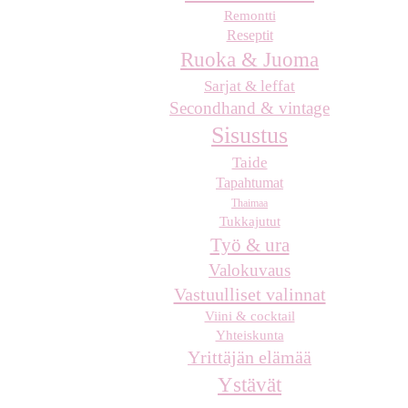
Remontti
Reseptit
Ruoka & Juoma
Sarjat & leffat
Secondhand & vintage
Sisustus
Taide
Tapahtumat
Thaimaa
Tukkajutut
Työ & ura
Valokuvaus
Vastuulliset valinnat
Viini & cocktail
Yhteiskunta
Yrittäjän elämää
Ystävät