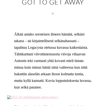
GOT TO GET AWAY
Älkää antako seesteisen ilmeen hämätä, selkäni
takana – tai kirjaimellisesti selkänahassani –
tapahtuu Legacysta otetussa kuvassa kaikenlaista.
Tähtikarttani viivottimensuoria viivoja vihaavan
Antonin teki varmasti yhtä kovasti mieli tintata
minua kuin minun häntä siinä vaiheessa kun niitä
hakattiin alaselän arkaan ihoon kolmatta tuntia,
mutta kyllä kannatti. Kuvia lopputuloksesta luvassa,
kun selkä paranee.