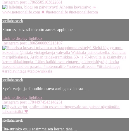
Instagram post 17865585103822681
stellaharasek
Stoorissa kovasti toivottu aarrekaappimme ...
Link to display lightbox
Instagram post 18065000869213107
stellaharasek
Syvät varjot ja silmuihin osuva auringonvalo saa ...
Link to display lightbox
Instagram post 17844974543148251
stellaharasek
Ilta-aurinko osuu ensimmäisen kerran tänä ...