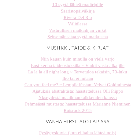
10 syytä lähteä roadtripille
Saaristopäiväkirja
Rivera Del Rio
Välitilassa
Vastuullisen matkailijan vinkit
Seitsemänsataa syytä matkustaa
MUSIIKKI, TAIDE & KIRJAT
Niin kauan kuin minulla on vielä varjo
Ensi kertaa taideostoksilla ~ Vinkit vasta-alkajille
La la la all night long ~ Tervetuloa takaisin, 70-luku
Iho tai ei mitään
Can you feel me? ~ Lempileffastani Velvet Goldminesta
Ajatuksia abstraktista: haastattelussa Olli Piippo
Ykseydestä maailmankaikkeuden kanssa
Pehmeästä mustasta: haastattelussa Marianne Nieminen
Ruisrock 2015
VANHA HIRSITALO LAPISSA
Pysäytyskuvia (kun ei halua lähteä pois)