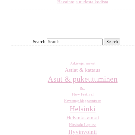
Havaintoja uudesta kodista
Search
Arkistojen aarteet
Astiat & kattaus
Asut & pukeutuminen
Bali
Flow Festival
Havaintoja bloggaamisesta
Helsinki
Helsinki-vinkit
Hirsitalo Lapissa
Hyvinvointi