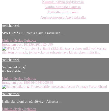
Kuumia päiviä pohjoisessa
Vanha hirsitalo Lapissa
Matkalla pohjoiseen
Auringonnousu Aavasaksalla
stellaharasek
SPA DAY 🐾 Eli pieniä eläimiä rääkätään ...
Link to display lightbox
Instagram post 18113952610124586
stellaharasek
Sunnuntaikoti 🍒
#notesonalife ...
Link to display lightbox
Instagram post 18069640543205899
stellaharasek
Halleluja, blogi on päivittynyt! Aiheena ...
Link to display lightbox