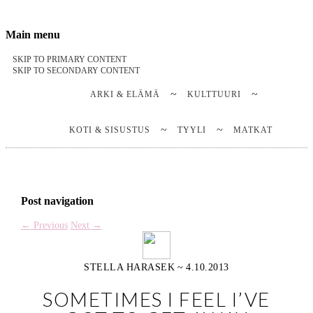
Stella Harasek & Jarno Jussila
Notes on a life
Main menu
SKIP TO PRIMARY CONTENT
SKIP TO SECONDARY CONTENT
ARKI & ELÄMÄ
KULTTUURI
KOTI & SISUSTUS
TYYLI
MATKAT
Post navigation
←
Previous
Next
→
STELLA HARASEK
~
4.10.2013
SOMETIMES I FEEL I’VE