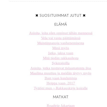
✖ SUOSITUIMMAT JUTUT ✖
ELÄMÄ
Asioita, joita olen oppinut tähän mennessä
Vela vai vasta päättämässä
Muistiinpanoja vanhenemisesta
Minä myös
Jatka, jaksa vaan
Mitä tiedän rakkaudesta
Sykerajoilla
Asioita, jotka tuottavat tislaamatonta iloa
Maailma muuttuu ja meidän täytyy myös
Ihan vaan kuulumisia
Heippa vaan, 2017
Tyttöni mun ~ Rakkauskirje koiralle
MATKAT
Roadtrip Jakartaan