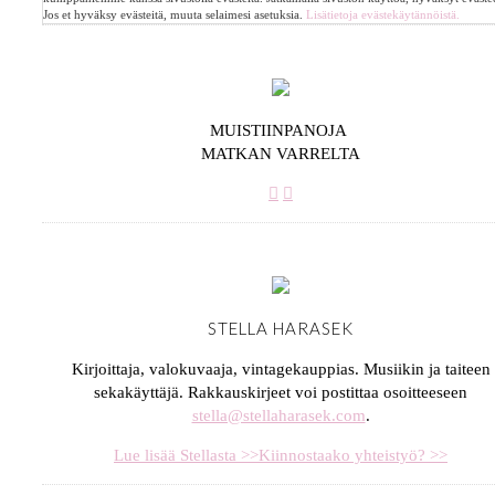
Jos et hyväksy evästeitä, muuta selaimesi asetuksia.
Lisätietoja evästekäytännöistä.
MUISTIINPANOJA
MATKAN VARRELTA
STELLA HARASEK
Kirjoittaja, valokuvaaja, vintagekauppias. Musiikin ja taiteen
sekakäyttäjä. Rakkauskirjeet voi postittaa osoitteeseen
stella@stellaharasek.com
.
Lue lisää Stellasta >>
Kiinnostaako yhteistyö? >>