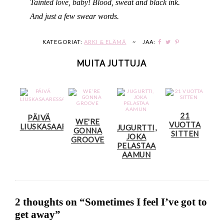
Tainted love, baby! Blood, sweat and black ink.
And just a few swear words.
KATEGORIAT:
ARKI & ELÄMÄ
~
JAA:
MUITA JUTTUJA
21
PÄIVÄ
WE'RE
VUOTTA
LIUSKASAARESSA
JUGURTTI,
GONNA
SITTEN
JOKA
GROOVE
PELASTAA
AAMUN
2 thoughts on “
Sometimes I feel I’ve got to
get away
”