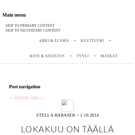
Stella Harasek & Jarno Jussila
Notes on a life
Main menu
SKIP TO PRIMARY CONTENT
SKIP TO SECONDARY CONTENT
ARKI & ELÄMÄ
KULTTUURI
KOTI & SISUSTUS
TYYLI
MATKAT
Post navigation
←
Previous
Next
→
STELLA HARASEK
~
1.10.2014
LOKAKUU ON TÄÄLLÄ