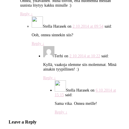
Onnea, ystäväinen. Minä toivon, että huomenna meidän
uunista löytyy kakku minulle :)
Reply
↓
Stella Harasek
on
2.10.2014 at 09:54
said:
Ooh, onnea sinnekin siis?
Reply
↓
Terhi
on
2.10.2014 at 10:22
said:
Kyllä, vaakoja olemme siis molemmat. Minä
ainakin tyypillinen! :)
Reply
↓
Stella Harasek
on
6.10.2014 at
15:15
said:
Sama vika. Onnea meille!
Reply
↓
Leave a Reply