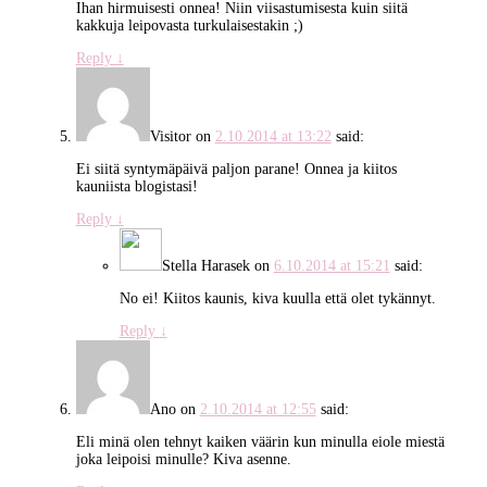
Ihan hirmuisesti onnea! Niin viisastumisesta kuin siitä
kakkuja leipovasta turkulaisestakin ;)
Reply
↓
Visitor
on
2.10.2014 at 13:22
said:
Ei siitä syntymäpäivä paljon parane! Onnea ja kiitos
kauniista blogistasi!
Reply
↓
Stella Harasek
on
6.10.2014 at 15:21
said:
No ei! Kiitos kaunis, kiva kuulla että olet tykännyt.
Reply
↓
Ano
on
2.10.2014 at 12:55
said:
Eli minä olen tehnyt kaiken väärin kun minulla eiole miestä
joka leipoisi minulle? Kiva asenne.