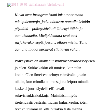
Kuvat ovat Instagramistani lukuunottamatta
mielipidematoja, jotka odottivat aamulla keittiön
pöydällä – poikaystävä oli lähtenyt töihin jo
aamukuudelta. Mielipidematot ovat uusi
sarjakuvakonsepti, jossa… ollaan mieltä. Tänä
aamuna madot kiroilivat yllättävän vähän.
Poikaystävä on aloittanut syntymäpäivähössötyksen
jo eilen. Suklaakakku oli uunissa, kun tulin
kotiin. Olen ilmeisesti tehnyt elämässäni jotain
oikein, kun minulla on mies, joka leipoo minulle
keskeltä juuri täydellisellä tavalla
sulavia suklaakakkuja. Mainitsisin myös
itsetehdystä pastasta, mutten halua keulia, joten
tyydyn toteamaan, että pitääkin tästä mennä,