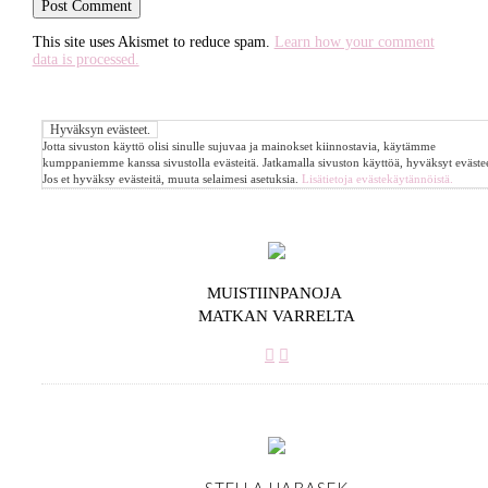
This site uses Akismet to reduce spam.
Learn how your comment
data is processed.
Jotta sivuston käyttö olisi sinulle sujuvaa ja mainokset kiinnostavia, käytämme
kumppaniemme kanssa sivustolla evästeitä. Jatkamalla sivuston käyttöä, hyväksyt evästee
Jos et hyväksy evästeitä, muuta selaimesi asetuksia.
Lisätietoja evästekäytännöistä.
MUISTIINPANOJA
MATKAN VARRELTA
STELLA HARASEK