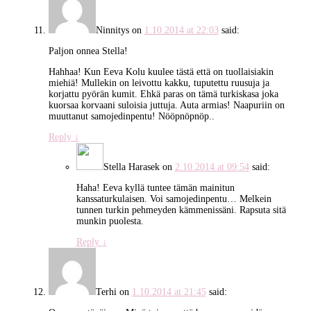
Ninnitys
on
1.10.2014 at 22:03
said:
Paljon onnea Stella!
Hahhaa! Kun Eeva Kolu kuulee tästä että on tuollaisiakin
miehiä! Mullekin on leivottu kakku, tuputettu ruusuja ja
korjattu pyörän kumit. Ehkä paras on tämä turkiskasa joka
kuorsaa korvaani suloisia juttuja. Auta armias! Naapuriin on
muuttanut samojedinpentu! Nööpnöpnöp..
Reply
↓
Stella Harasek
on
2.10.2014 at 09:54
said:
Haha! Eeva kyllä tuntee tämän mainitun
kanssaturkulaisen. Voi samojedinpentu… Melkein
tunnen turkin pehmeyden kämmenissäni. Rapsuta sitä
munkin puolesta.
Reply
↓
Terhi
on
1.10.2014 at 21:45
said: