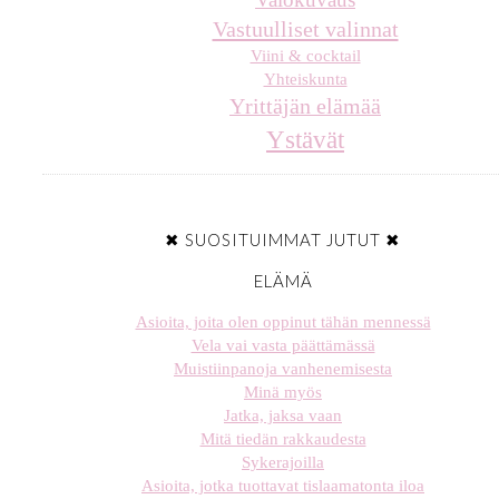
Vastuulliset valinnat
Viini & cocktail
Yhteiskunta
Yrittäjän elämää
Ystävät
✖ SUOSITUIMMAT JUTUT ✖
ELÄMÄ
Asioita, joita olen oppinut tähän mennessä
Vela vai vasta päättämässä
Muistiinpanoja vanhenemisesta
Minä myös
Jatka, jaksa vaan
Mitä tiedän rakkaudesta
Sykerajoilla
Asioita, jotka tuottavat tislaamatonta iloa