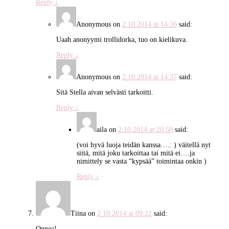
Reply
↓
Anonymous
on
2.10.2014 at 14:36
said:
Uaah anonyymi trollidorka, tuo on kielikuva.
Reply
↓
Anonymous
on
2.10.2014 at 14:37
said:
Sitä Stella aivan selvästi tarkoitti.
Reply
↓
aila
on
2.10.2014 at 20:58
said:
(voi hyvä luoja teidän kanssa….: ) väitellä nyt
siitä, mitä joku tarkoittaa tai mitä ei….ja
nimittely se vasta “kypsää” toimintaa onkin )
Reply
↓
Tiina
on
2.10.2014 at 09:22
said:
Onnea!