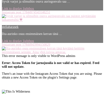
Syvät varjot ja silmuihin osuva auringonvalo saa ...
Link to display lightbox
Instagram post 17844974543148251
stellaharasek
Ilta-aurinko osuu ensimmäisen kerran tänä ...
Link to display lightbox
Instagram post 17844943994150829
This error message is only visible to WordPress admins
Error: Access Token for jarnojussila is not valid or has expired. Feed
will not update.
There's an issue with the Instagram Access Token that you are using. Please
obtain a new Access Token on the plugin's Settings page.