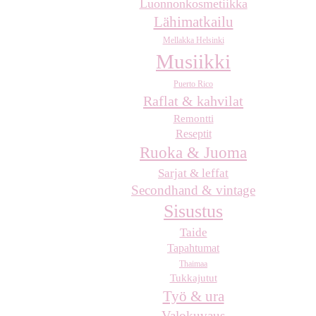
Luonnonkosmetiikka
Lähimatkailu
Mellakka Helsinki
Musiikki
Puerto Rico
Raflat & kahvilat
Remontti
Reseptit
Ruoka & Juoma
Sarjat & leffat
Secondhand & vintage
Sisustus
Taide
Tapahtumat
Thaimaa
Tukkajutut
Työ & ura
Valokuvaus