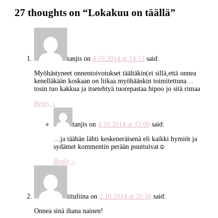
27 thoughts on “
Lokakuu on täällä
”
tanjis
on
4.10.2014 at 14:53
said:
Myöhästyneet onnentoivotukset täältäkin(ei sillä,että onnea
kenelläkään koskaan on liikaa myöhäänkin toimitettuna…
tosin tuo kakkua ja itsetehtyä tuorepastaa hipoo jo sitä rimaa
Reply
↓
tanjis
on
4.10.2014 at 15:00
said:
…ja täähän lähti keskeneräisenä eli kaikki hymiöt ja
sydämet kommentin perään puuttuivat☺
Reply
↓
iituliina
on
2.10.2014 at 20:50
said:
Onnea sinä ihana nainen!