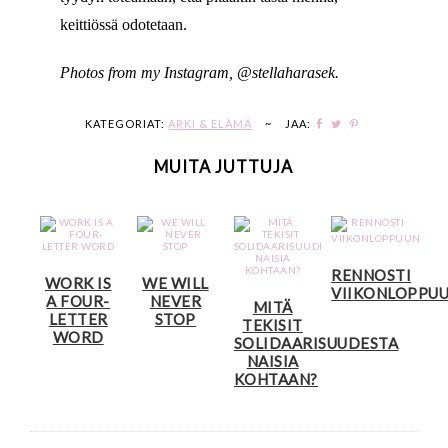
keittiössä odotetaan.
Photos from my Instagram, @stellaharasek.
KATEGORIAT:
ARKI & ELÄMÄ
~
JAA:
MUITA JUTTUJA
RENNOSTI
WORK IS
WE WILL
VIIKONLOPPU
A FOUR-
NEVER
MITÄ
LETTER
STOP
TEKISIT
WORD
SOLIDAARISUUDESTA
NAISIA
KOHTAAN?