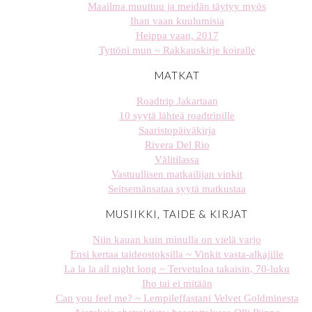
Maailma muuttuu ja meidän täytyy myös
Ihan vaan kuulumisia
Heippa vaan, 2017
Tyttöni mun ~ Rakkauskirje koiralle
MATKAT
Roadtrip Jakartaan
10 syytä lähteä roadtripille
Saaristopäiväkirja
Rivera Del Rio
Välitilassa
Vastuullisen matkailijan vinkit
Seitsemänsataa syytä matkustaa
MUSIIKKI, TAIDE & KIRJAT
Niin kauan kuin minulla on vielä varjo
Ensi kertaa taideostoksilla ~ Vinkit vasta-alkajille
La la la all night long ~ Tervetuloa takaisin, 70-luku
Iho tai ei mitään
Can you feel me? ~ Lempileffastani Velvet Goldminesta