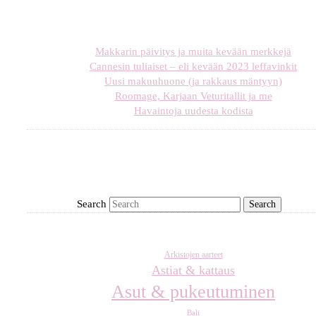
Makkarin päivitys ja muita kevään merkkejä
Cannesin tuliaiset – eli kevään 2023 leffavinkit
Uusi makuuhuone (ja rakkaus mäntyyn)
Roomage, Karjaan Veturitallit ja me
Havaintoja uudesta kodista
Search
Arkistojen aarteet
Astiat & kattaus
Asut & pukeutuminen
Bali