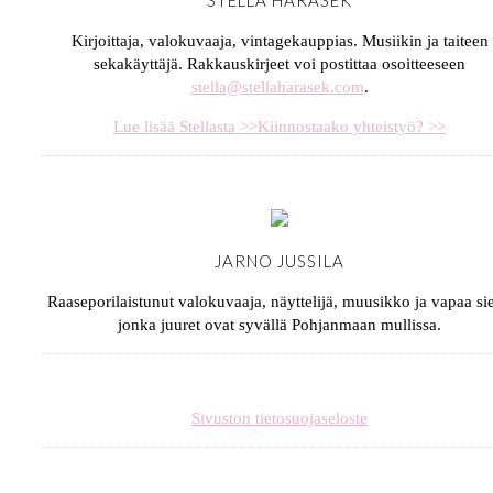
Kirjoittaja, valokuvaaja, vintagekauppias. Musiikin ja taiteen
sekakäyttäjä. Rakkauskirjeet voi postittaa osoitteeseen
stella@stellaharasek.com
.
Lue lisää Stellasta >>
Kiinnostaako yhteistyö? >>
JARNO JUSSILA
Raaseporilaistunut valokuvaaja, näyttelijä, muusikko ja vapaa sie
jonka juuret ovat syvällä Pohjanmaan mullissa.
Sivuston tietosuojaseloste