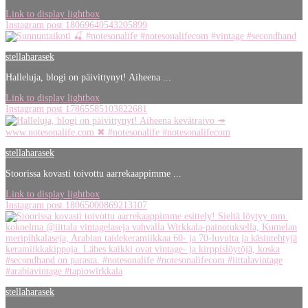
Link to display lightbox
Instagram post 18069640543205899
stellaharasek
Halleluja, blogi on päivittynyt! Aiheena ...
Link to display lightbox
Instagram post 17865585103822681
stellaharasek
Stoorissa kovasti toivottu aarrekaappimme ...
Link to display lightbox
Instagram post 18065000869213107
stellaharasek