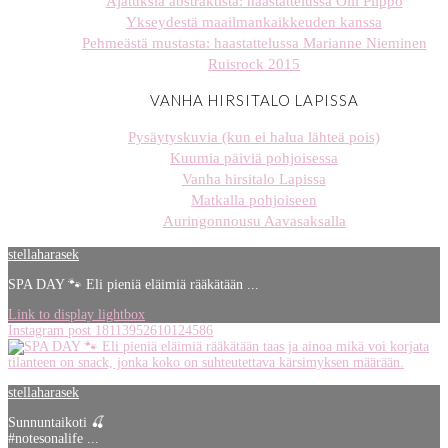
Ajatuksia abstraktista: haastattelussa Olli Piippo
Ykseydestä maailmankaikkeuden kanssa
Pehmeästä mustasta: haastattelussa Marianne Nieminen
Ruisrock 2015
VANHA HIRSITALO LAPISSA
Pysäytyskuvia (kun ei halua lähteä pois)
Kuumia päiviä pohjoisessa
Vanha hirsitalo Lapissa
Matkalla pohjoiseen
Auringonnousu Aavasaksalla
stellaharasek
SPA DAY 🐾 Eli pieniä eläimiä rääkätään ...
Link to display lightbox
Instagram post 18113952610124586
stellaharasek
Sunnuntaikoti 🍒
#notesonalife ...