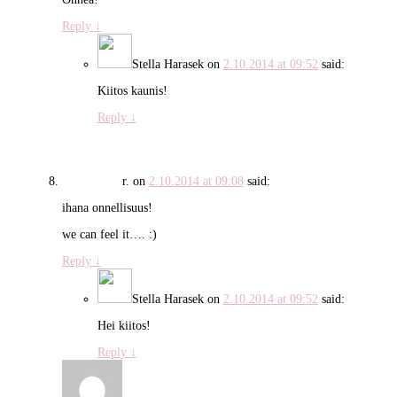
Reply
↓
Stella Harasek
on
2.10.2014 at 09:52
said:
Kiitos kaunis!
Reply
↓
r.
on
2.10.2014 at 09:08
said:
ihana onnellisuus!
we can feel it…. :)
Reply
↓
Stella Harasek
on
2.10.2014 at 09:52
said:
Hei kiitos!
Reply
↓