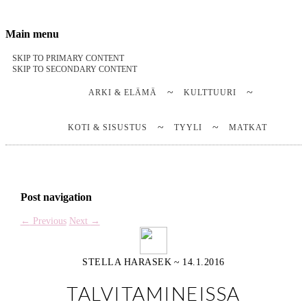
Stella Harasek & Jarno Jussila
Notes on a life
Main menu
SKIP TO PRIMARY CONTENT
SKIP TO SECONDARY CONTENT
ARKI & ELÄMÄ
KULTTUURI
KOTI & SISUSTUS
TYYLI
MATKAT
Post navigation
←
Previous
Next
→
STELLA HARASEK
~
14.1.2016
TALVITAMINEISSA