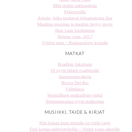
Mitä tiedän rakkaudesta
Sykerajoilla
Asioita, jotka tuottavat tislaamatonta iloa
Maailma muuttuu ja meidän täytyy myös
Ihan vaan kuulumisia
Heippa vaan, 2017
Tyttöni mun ~ Rakkauskirje koiralle
MATKAT
Roadtrip Jakartaan
10 syytä lähteä roadtripille
Saaristopäiväkirja
Rivera Del Rio
Välitilassa
Vastuullisen matkailijan vinkit
Seitsemänsataa syytä matkustaa
MUSIIKKI, TAIDE & KIRJAT
Niin kauan kuin minulla on vielä varjo
Ensi kertaa taideostoksilla ~ Vinkit vasta-alkajille