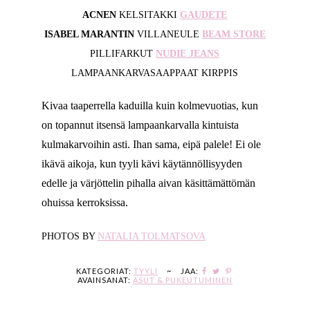
ACNEN
KELSITAKKI
GAUDETE
ISABEL MARANTIN
VILLANEULE
BEAM STORE
PILLIFARKUT
NUDIE JEANS
LAMPAANKARVASAAPPAAT KIRPPIS
Kivaa taaperrella kaduilla kuin kolmevuotias, kun
on topannut itsensä lampaankarvalla kintuista
kulmakarvoihin asti. Ihan sama, eipä palele! Ei ole
ikävä aikoja, kun tyyli kävi käytännöllisyyden
edelle ja värjöttelin pihalla aivan käsittämättömän
ohuissa kerroksissa.
PHOTOS BY
NATALIA TOLMATSOVA
KATEGORIAT:
TYYLI
~
JAA:
AVAINSANAT:
ASUT & PUKEUTUMINEN