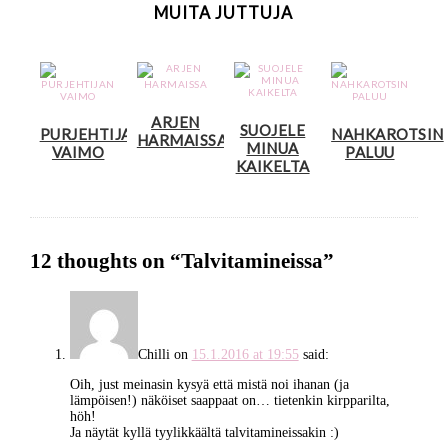
MUITA JUTTUJA
ARJEN
SUOJELE
PURJEHTIJAN
NAHKAROTSIN
HARMAISSA
MINUA
VAIMO
PALUU
KAIKELTA
12 thoughts on “
Talvitamineissa
”
Chilli
on
15.1.2016 at 19:55
said:
Oih, just meinasin kysyä että mistä noi ihanan (ja
lämpöisen!) näköiset saappaat on… tietenkin kirpparilta,
höh!
Ja näytät kyllä tyylikkäältä talvitamineissakin :)