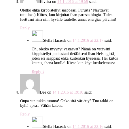
Elviira
on
14.1.2016 at 19:59
said:
Oletko ehkä kirppistellyt saappaasi Turusta? Näyttävät
tutuilta:-) Kiitos, kun kirjoitat ihan parasta blogia. Tulen
luettuani aina niin hyvälle tuulelle, annat energiaa päiviini!
Reply
↓
Stella Harasek
on
14.1.2016 at 22:17
said:
Oh, oletko myynyt vastaavat? Nämä on ystäväni
kirppistellyt puolestani tietääkseni ihan Helsingistä,
joten eri saappaat ehkä kuitenkin kyseessä. Hei kiitos
kaunis, ihana kuulla! Kivaa kun käyt lueskelemassa.
Reply
↓
Dee
on
14.1.2016 at 19:10
said:
Onpa sun tukka tumma! Onko sitä värjätty? Tuo takki on
kyllä upea.. Vähän kateus.
Reply
↓
Stella Harasek
on
14.1.2016 at 22:16
said: