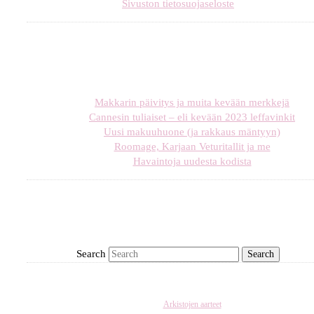
Sivuston tietosuojaseloste
Makkarin päivitys ja muita kevään merkkejä
Cannesin tuliaiset – eli kevään 2023 leffavinkit
Uusi makuuhuone (ja rakkaus mäntyyn)
Roomage, Karjaan Veturitallit ja me
Havaintoja uudesta kodista
Search
Arkistojen aarteet