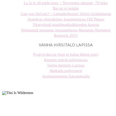
La la la all night long ~ Tervetuloa takaisin, 70-luku
Iho tai ei mitään
Can you feel me? ~ Lempileffastani Velvet Goldminesta
Ajatuksia abstraktista: haastattelussa Olli Piippo
Ykseydestä maailmankaikkeuden kanssa
Pehmeästä mustasta: haastattelussa Marianne Nieminen
Ruisrock 2015
VANHA HIRSITALO LAPISSA
Pysäytyskuvia (kun ei halua lähteä pois)
Kuumia päiviä pohjoisessa
Vanha hirsitalo Lapissa
Matkalla pohjoiseen
Auringonnousu Aavasaksalla
stellaharasek
stellaharasek
stellaharasek
stellaharasek
stellaharasek
stellaharasek