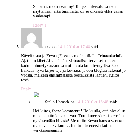
Se on ihan oma väri ny! Kalpea talvivalo saa sen
näyttämään aika tummalta, on se oikeasti ehkä vähän
vaaleampi.
Reply
↓
katria
on
14.1.2016 at 17:48
said:
Kävelin sua ja Eevaa (?) vastaan eilen illalla Tehtaankadulla.
Ajattelin lähettää vielä näin virtuaaliset terveiset kun en
kadulla ihmetyksissäni saanut muuta kuin hymyiltyä. Oot
huikean hyvä kirjoittaja ja kuvaaja, ja oon blogiasi lukenut jo
vuosia, melkein ensimmäisistä postauksista lähtien. Kiitos
tästä.
Reply
↓
Stella Harasek
on
14.1.2016 at 18:48
said:
Hei kiitos, ihana kommentti! Ilo kuulla, että olet ollut
mukana niin kauan – vau. Tuu ihmeessä ensi kerralla
nykäisemään hihasta! Me oltiin Eevan kanssa varmasti
mahtava näky kun haahuiltiin treeneistä kotiin
verkkareissamme.