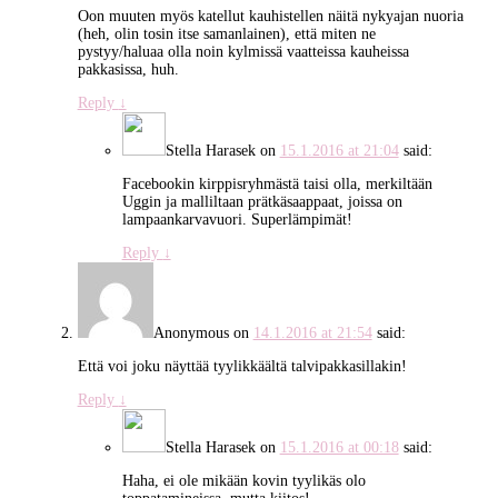
Oon muuten myös katellut kauhistellen näitä nykyajan nuoria
(heh, olin tosin itse samanlainen), että miten ne
pystyy/haluaa olla noin kylmissä vaatteissa kauheissa
pakkasissa, huh.
Reply
↓
Stella Harasek
on
15.1.2016 at 21:04
said:
Facebookin kirppisryhmästä taisi olla, merkiltään
Uggin ja malliltaan prätkäsaappaat, joissa on
lampaankarvavuori. Superlämpimät!
Reply
↓
Anonymous
on
14.1.2016 at 21:54
said:
Että voi joku näyttää tyylikkäältä talvipakkasillakin!
Reply
↓
Stella Harasek
on
15.1.2016 at 00:18
said:
Haha, ei ole mikään kovin tyylikäs olo