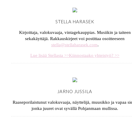
STELLA HARASEK
Kirjoittaja, valokuvaaja, vintagekauppias. Musiikin ja taiteen
sekakäyttäjä. Rakkauskirjeet voi postittaa osoitteeseen
stella@stellaharasek.com
.
Lue lisää Stellasta >>
Kiinnostaako yhteistyö? >>
JARNO JUSSILA
Raaseporilaistunut valokuvaaja, näyttelijä, muusikko ja vapaa sie
jonka juuret ovat syvällä Pohjanmaan mullissa.