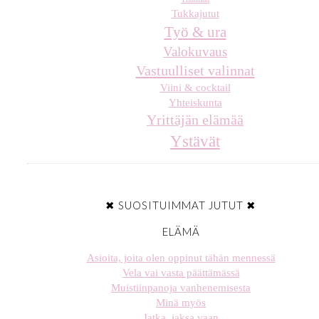
Tukkajutut
Työ & ura
Valokuvaus
Vastuulliset valinnat
Viini & cocktail
Yhteiskunta
Yrittäjän elämää
Ystävät
✖ SUOSITUIMMAT JUTUT ✖
ELÄMÄ
Asioita, joita olen oppinut tähän mennessä
Vela vai vasta päättämässä
Muistiinpanoja vanhenemisesta
Minä myös
Jatka, jaksa vaan