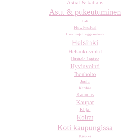
Astiat & kattaus
Asut & pukeutuminen
Bali
Flow Festival
Havaintoja bloggaamisesta
Helsinki
Helsinki-vinkit
Hirsitalo Lapissa
Hyvinvointi
Ihonhoito
Joulu
Karibia
Kauneus
Kaupat
Kirjat
Koirat
Koti kaupungissa
Kreikka