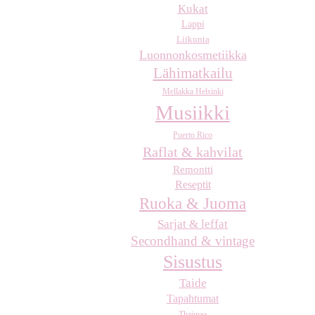
Kukat
Lappi
Liikunta
Luonnonkosmetiikka
Lähimatkailu
Mellakka Helsinki
Musiikki
Puerto Rico
Raflat & kahvilat
Remontti
Reseptit
Ruoka & Juoma
Sarjat & leffat
Secondhand & vintage
Sisustus
Taide
Tapahtumat
Thaimaa