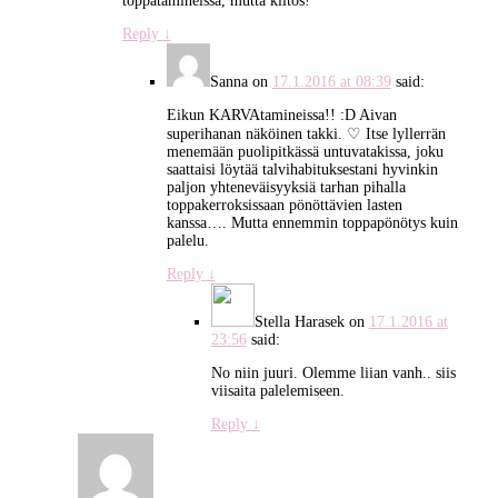
toppatamineissa, mutta kiitos!
Reply
↓
Sanna
on
17.1.2016 at 08:39
said:
Eikun KARVAtamineissa!! :D Aivan
superihanan näköinen takki. ♡ Itse lyllerrän
menemään puolipitkässä untuvatakissa, joku
saattaisi löytää talvihabituksestani hyvinkin
paljon yhteneväisyyksiä tarhan pihalla
toppakerroksissaan pönöttävien lasten
kanssa…. Mutta ennemmin toppapönötys kuin
palelu.
Reply
↓
Stella Harasek
on
17.1.2016 at
23:56
said:
No niin juuri. Olemme liian vanh.. siis
viisaita palelemiseen.
Reply
↓