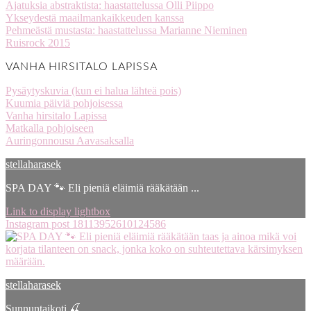
Ajatuksia abstraktista: haastattelussa Olli Piippo
Ykseydestä maailmankaikkeuden kanssa
Pehmeästä mustasta: haastattelussa Marianne Nieminen
Ruisrock 2015
VANHA HIRSITALO LAPISSA
Pysäytyskuvia (kun ei halua lähteä pois)
Kuumia päiviä pohjoisessa
Vanha hirsitalo Lapissa
Matkalla pohjoiseen
Auringonnousu Aavasaksalla
stellaharasek
SPA DAY 🐾 Eli pieniä eläimiä rääkätään ...
Link to display lightbox
Instagram post 18113952610124586
stellaharasek
Sunnuntaikoti 🍒