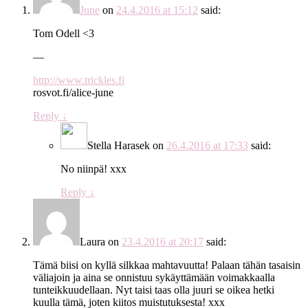
June
on
24.4.2016 at 15:12
said:
Tom Odell <3
—
http://www.trickles.fi
rosvot.fi/alice-june
Reply
↓
Stella Harasek
on
26.4.2016 at 17:33
said:
No niinpä! xxx
Reply
↓
Laura
on
23.4.2016 at 20:17
said:
Tämä biisi on kyllä silkkaa mahtavuutta! Palaan tähän tasaisin
väliajoin ja aina se onnistuu sykäyttämään voimakkaalla
tunteikkuudellaan. Nyt taisi taas olla juuri se oikea hetki
kuulla tämä, joten kiitos muistutuksesta! xxx