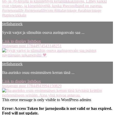
stellaharasek
Syvät varjot ja silmuihin osuva auringonvalo saa ...
Link to display lightbox
Instagram post 17844974543148251
stellaharasek
Ilta-aurinko osuu ensimmäisen kerran tänä ...
Link to display lightbox
Instagram post 17844943994150829
This error message is only visible to WordPress admins
Error: Access Token for jarnojussila is not valid or has expired.
Feed will not update.