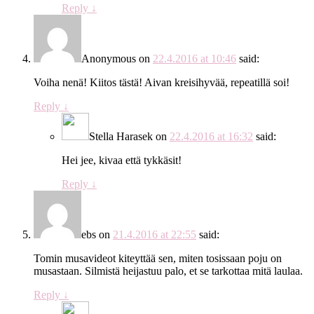
Reply
↓
Anonymous
on
22.4.2016 at 10:46
said:
Voiha nenä! Kiitos tästä! Aivan kreisihyvää, repeatillä soi!
Reply
↓
Stella Harasek
on
22.4.2016 at 16:32
said:
Hei jee, kivaa että tykkäsit!
Reply
↓
ebs
on
21.4.2016 at 22:55
said:
Tomin musavideot kiteyttää sen, miten tosissaan poju on
musastaan. Silmistä heijastuu palo, et se tarkottaa mitä laulaa.
Reply
↓