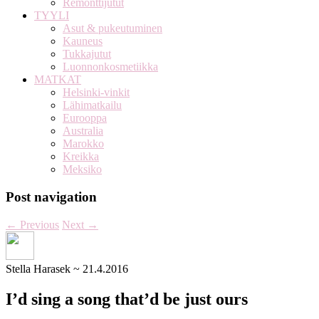
Remonttijutut
TYYLI
Asut & pukeutuminen
Kauneus
Tukkajutut
Luonnonkosmetiikka
MATKAT
Helsinki-vinkit
Lähimatkailu
Eurooppa
Australia
Marokko
Kreikka
Meksiko
Post navigation
←
Previous
Next
→
Stella Harasek
~
21.4.2016
I’d sing a song that’d be just ours