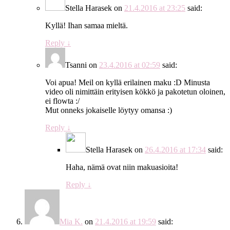
Stella Harasek
on
21.4.2016 at 23:25
said:
Kyllä! Ihan samaa mieltä.
Reply
↓
Tsanni
on
23.4.2016 at 02:59
said:
Voi apua! Meil on kyllä erilainen maku :D Minusta
video oli nimittäin erityisen kökkö ja pakotetun oloinen,
ei flowta :/
Mut onneks jokaiselle löytyy omansa :)
Reply
↓
Stella Harasek
on
26.4.2016 at 17:34
said:
Haha, nämä ovat niin makuasioita!
Reply
↓
Mia K.
on
21.4.2016 at 19:59
said: