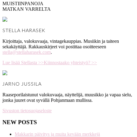
MUISTIINPANOJA
MATKAN VARRELTA
STELLA HARASEK
Kirjoittaja, valokuvaaja, vintagekauppias. Musiikin ja taiteen
sekakäyttäjä. Rakkauskirjeet voi postittaa osoitteeseen
stella@stellaharasek.com
.
Lue lisää Stellasta >>
Kiinnostaako yhteistyö? >>
JARNO JUSSILA
Raaseporilaistunut valokuvaaja, näyttelijä, muusikko ja vapaa sielu,
jonka juuret ovat syvällä Pohjanmaan mullissa.
Sivuston tietosuojaseloste
NEW POSTS
Makkarin päivitys ja muita kevään merkkejä