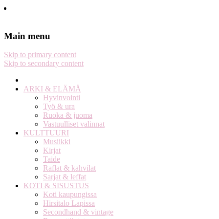
Stella Harasek & Jarno Jussila
Notes on a life
Main menu
Skip to primary content
Skip to secondary content
ARKI & ELÄMÄ
Hyvinvointi
Työ & ura
Ruoka & juoma
Vastuulliset valinnat
KULTTUURI
Musiikki
Kirjat
Taide
Raflat & kahvilat
Sarjat & leffat
KOTI & SISUSTUS
Koti kaupungissa
Hirsitalo Lapissa
Secondhand & vintage