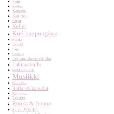
Joulu
Karibia
Kauneus
Kaupat
Kirjat
Koirat
Koti kaupungissa
Kreikka
Kukat
Lappi
Liikunta
Luonnonkosmetiikka
Lähimatkailu
Mellakka Helsinki
Musiikki
Puerto Rico
Raflat & kahvilat
Remontti
Reseptit
Ruoka & Juoma
Sarjat & leffat