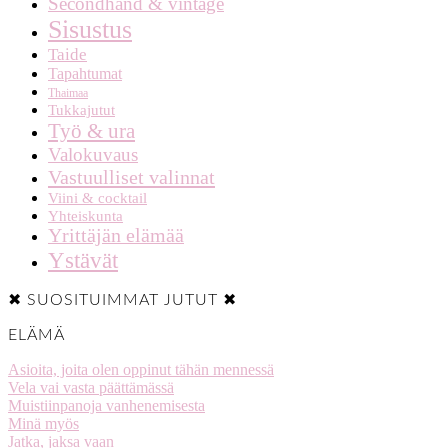
Secondhand & vintage
Sisustus
Taide
Tapahtumat
Thaimaa
Tukkajutut
Työ & ura
Valokuvaus
Vastuulliset valinnat
Viini & cocktail
Yhteiskunta
Yrittäjän elämää
Ystävät
✖ SUOSITUIMMAT JUTUT ✖
ELÄMÄ
Asioita, joita olen oppinut tähän mennessä
Vela vai vasta päättämässä
Muistiinpanoja vanhenemisesta
Minä myös
Jatka, jaksa vaan