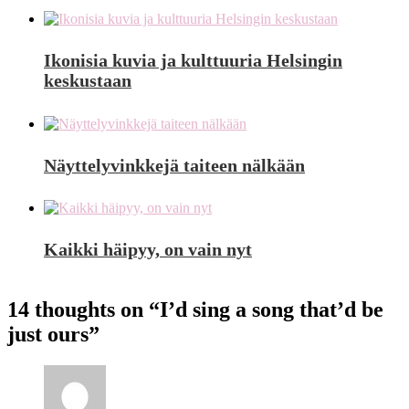
Ikonisia kuvia ja kulttuuria Helsingin
keskustaan
Näyttelyvinkkejä taiteen nälkään
Kaikki häipyy, on vain nyt
14 thoughts on “
I’d sing a song that’d be
just ours
”