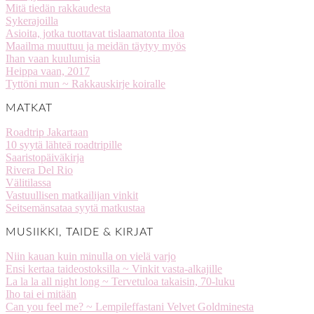
Mitä tiedän rakkaudesta
Sykerajoilla
Asioita, jotka tuottavat tislaamatonta iloa
Maailma muuttuu ja meidän täytyy myös
Ihan vaan kuulumisia
Heippa vaan, 2017
Tyttöni mun ~ Rakkauskirje koiralle
MATKAT
Roadtrip Jakartaan
10 syytä lähteä roadtripille
Saaristopäiväkirja
Rivera Del Rio
Välitilassa
Vastuullisen matkailijan vinkit
Seitsemänsataa syytä matkustaa
MUSIIKKI, TAIDE & KIRJAT
Niin kauan kuin minulla on vielä varjo
Ensi kertaa taideostoksilla ~ Vinkit vasta-alkajille
La la la all night long ~ Tervetuloa takaisin, 70-luku
Iho tai ei mitään
Can you feel me? ~ Lempileffastani Velvet Goldminesta