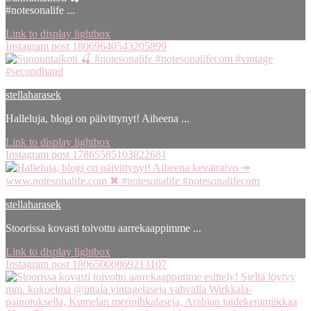
#notesonalife ...
Link to display lightbox
Instagram post 18069640543205899
stellaharasek
Halleluja, blogi on päivittynyt! Aiheena ...
Link to display lightbox
Instagram post 17865585103822681
stellaharasek
Stoorissa kovasti toivottu aarrekaappimme ...
Link to display lightbox
Instagram post 18065000869213107