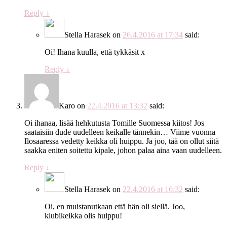
Reply
↓
Stella Harasek
on
26.4.2016 at 17:34
said:
Oi! Ihana kuulla, että tykkäsit x
Reply
↓
Karo
on
22.4.2016 at 13:32
said:
Oi ihanaa, lisää hehkutusta Tomille Suomessa kiitos! Jos
saataisiin dude uudelleen keikalle tännekin… Viime vuonna
Ilosaaressa vedetty keikka oli huippu. Ja joo, tää on ollut siitä
saakka eniten soitettu kipale, johon palaa aina vaan uudelleen.
Reply
↓
Stella Harasek
on
22.4.2016 at 16:32
said:
Oi, en muistanutkaan että hän oli siellä. Joo,
klubikeikka olis huippu!