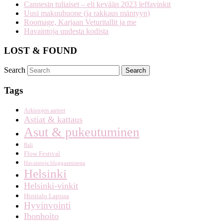
Cannesin tuliaiset – eli kevään 2023 leffavinkit
Uusi makuuhuone (ja rakkaus mäntyyn)
Roomage, Karjaan Veturitallit ja me
Havaintoja uudesta kodista
LOST & FOUND
Search
Tags
Arkistojen aarteet
Astiat & kattaus
Asut & pukeutuminen
Bali
Flow Festival
Havaintoja bloggaamisesta
Helsinki
Helsinki-vinkit
Hirsitalo Lapissa
Hyvinvointi
Ihonhoito