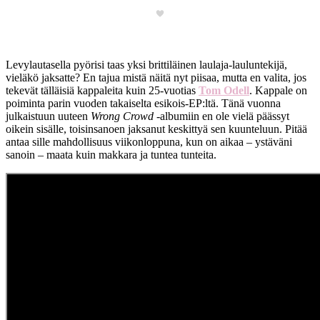
Levylautasella pyörisi taas yksi brittiläinen laulaja-lauluntekijä,
vieläkö jaksatte? En tajua mistä näitä nyt piisaa, mutta en valita, jos
tekevät tälläisiä kappaleita kuin 25-vuotias
Tom Odell
. Kappale on
poiminta parin vuoden takaiselta esikois-EP:ltä. Tänä vuonna
julkaistuun uuteen
Wrong Crowd
-albumiin en ole vielä päässyt
oikein sisälle, toisinsanoen jaksanut keskittyä sen kuunteluun. Pitää
antaa sille mahdollisuus viikonloppuna, kun on aikaa – ystäväni
sanoin – maata kuin makkara ja tuntea tunteita.