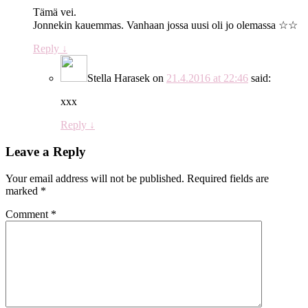
Tämä vei.
Jonnekin kauemmas. Vanhaan jossa uusi oli jo olemassa ☆☆
Reply
↓
Stella Harasek
on
21.4.2016 at 22:46
said:
xxx
Reply
↓
Leave a Reply
Your email address will not be published.
Required fields are
marked
*
Comment
*