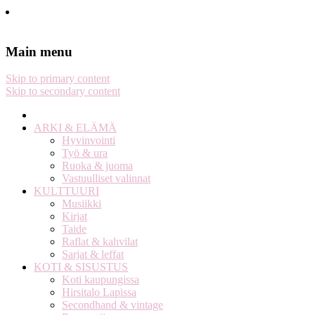
Stella Harasek & Jarno Jussila
Notes on a life
Main menu
Skip to primary content
Skip to secondary content
ARKI & ELÄMÄ
Hyvinvointi
Työ & ura
Ruoka & juoma
Vastuulliset valinnat
KULTTUURI
Musiikki
Kirjat
Taide
Raflat & kahvilat
Sarjat & leffat
KOTI & SISUSTUS
Koti kaupungissa
Hirsitalo Lapissa
Secondhand & vintage