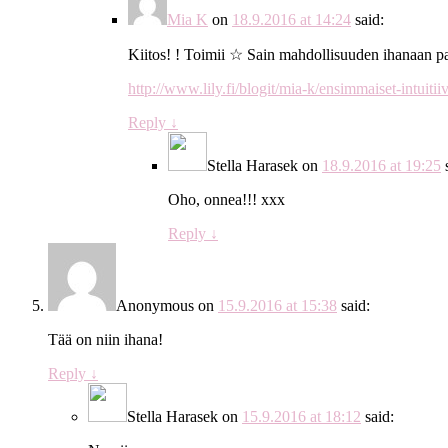
Mia K
on
18.9.2016 at 14:24
said:
Kiitos! ! Toimii ☆ Sain mahdollisuuden ihanaan p
http://www.lily.fi/blogit/mia-k/ensimmaiset-intuiti
Reply
↓
Stella Harasek
on
18.9.2016 at 19:25
Oho, onnea!!! xxx
Reply
↓
Anonymous
on
15.9.2016 at 15:38
said:
Tää on niin ihana!
Reply
↓
Stella Harasek
on
15.9.2016 at 18:12
said: