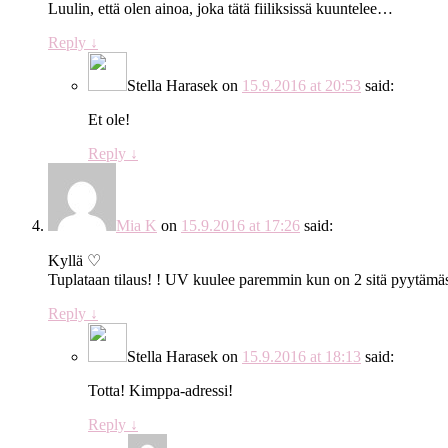
Luulin, että olen ainoa, joka tätä fiiliksissä kuuntelee…
Reply
↓
Stella Harasek
on
15.9.2016 at 20:53
said:
Et ole!
Reply
↓
Mia K
on
15.9.2016 at 17:26
said:
Kyllä ♡
Tuplataan tilaus! ! UV kuulee paremmin kun on 2 sitä pyytä
Reply
↓
Stella Harasek
on
15.9.2016 at 18:13
said:
Totta! Kimppa-adressi!
Reply
↓