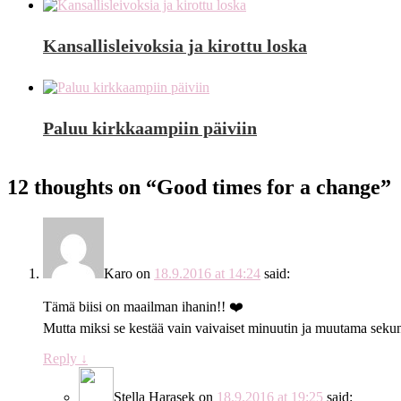
Kansallisleivoksia ja kirottu loska
Paluu kirkkaampiin päiviin
12 thoughts on “
Good times for a change
”
Karo
on
18.9.2016 at 14:24
said:
Tämä biisi on maailman ihanin!! ❤️
Mutta miksi se kestää vain vaivaiset minuutin ja muutama sekun
Reply
↓
Stella Harasek
on
18.9.2016 at 19:25
said: