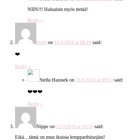
NIIN!!! Haluaisin myös tietää!
Reply
↓
Dorit
on
16.9.2016 at 08:19
said:
❤️
Reply
↓
Stella Harasek
on
16.9.2016 at 09:53
said:
❤️❤️❤️
Reply
↓
Nippe
on
15.9.2016 at 19:16
said:
Eikä…tämä on mun ikuisia lempparibiisejäni!