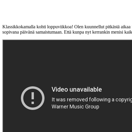
Klassikkokamalla kohti loppuviikkoa! Olen kuunnellut pitkästä aika
sopivana päivänä samaistumaan. Että kunpa nyt kerrankin menisi kaikk