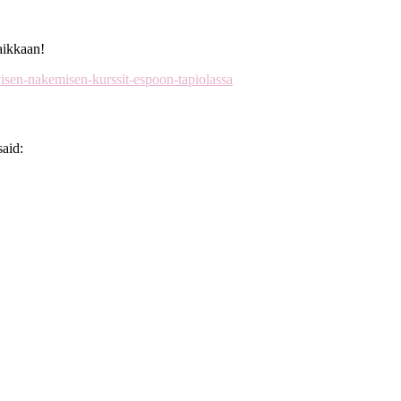
aikkaan!
ivisen-nakemisen-kurssit-espoon-tapiolassa
said: