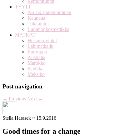
Remonttijutut
TYYLI
Asut & pukeutuminen
Kauneus
Tukkajutut
Luonnonkosmetiikka
MATKAT
Helsinki-vinkit
Lähimatkailu
Eurooppa
Australia
Marokko
Kreikka
Meksiko
Post navigation
←
Previous
Next
→
Stella Harasek
~
15.9.2016
Good times for a change