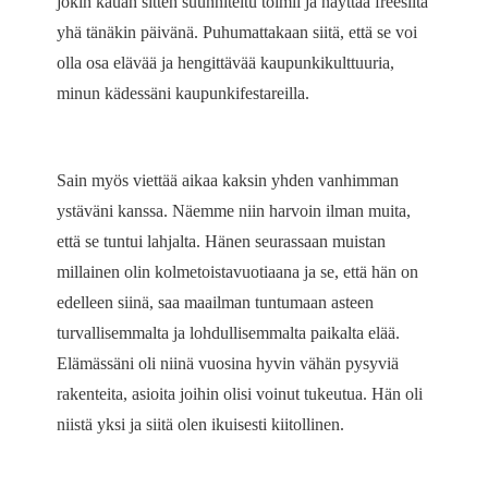
jokin kauan sitten suunniteltu toimii ja näyttää freesiltä
yhä tänäkin päivänä. Puhumattakaan siitä, että se voi
olla osa elävää ja hengittävää kaupunkikulttuuria,
minun kädessäni kaupunkifestareilla.
Sain myös viettää aikaa kaksin yhden vanhimman
ystäväni kanssa. Näemme niin harvoin ilman muita,
että se tuntui lahjalta. Hänen seurassaan muistan
millainen olin kolmetoistavuotiaana ja se, että hän on
edelleen siinä, saa maailman tuntumaan asteen
turvallisemmalta ja lohdullisemmalta paikalta elää.
Elämässäni oli niinä vuosina hyvin vähän pysyviä
rakenteita, asioita joihin olisi voinut tukeutua. Hän oli
niistä yksi ja siitä olen ikuisesti kiitollinen.