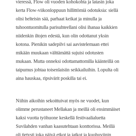
vieressä, Flow oli vuoden kohokohta ja latasin joka
kerta Flow-viikonloppuun hillittömiä odotuksia: siellä
olisi helteisin sää, parhaat keikat ja minulla ja
tuhoontuomitulla parisuhteellani olisi ihanaa kaikkien
niidenkin iltojen edestä, kun olin odottanut yksin
kotona. Pienikin sadepilvi sai aavistelemaan ettei
mikään muukaan välttämättä sujuisi odotusten
mukaan. Mutta onneksi odottamattomilla käänteillä on
taipumus johtaa toisenlaisiin seikkailuihin. Lopulta oli
aina hauskaa, ripsivärit poskilla tai ei.
Niihin aikoihin sekoittuivat myös ne vuodet, kun
olimme perustaneet Mellakan ja meillä oli ensimmäiset
kaksi vuotta työhuone keskellä festivaalialuetta
Suvilahden vanhan kaasutehtaan konttorissa. Meillä
oli tietysti joka päivä etkot ja jatkot ja kuohuviinin