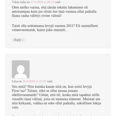
Vakio-Julia
on
17.8.2018 at 00:14
said:
Olen melko varma, että tämän tekstin lukeminen oli
antoisampaa kuin jos olisin itse tänä vuonna ollut paikalla.
Ihana rauha välittyi rivien välistä!
Taisit olla soittamassa levyjä vuonna 2011? Eli suunnilleen
viimevuonnaish, kuten joku muisteli…
↓
Reply
Liisa
on
16.8.2018 at 23:07
said:
Siis mitä? Niin kuinka kauan siitä on, kun soitit levyjä
Flow’ssa? Tsiisus, eikö se ollut tuossa jossain
edellisvuonnaish? Väitän, että oli, koska mitä tapahtui niille
vuosille tässä välissä, joita en tunnusta eläneeni. Muistan sen
niin kirkaasti, vaikka en edes ollut paikalla, uskollinen lukija
vain.