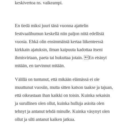
keskivertoa ns. vaikeampi.
En tiedä miksi juuri tänä vuonna ajattelin
festivaalihumun keskellä niin paljon niitä edellisiä
vuosia. Ehkä olin ensimmäistä kertaa liikenteessä
kirkkain ajatuksin, ilman kaipuuta kadottaa itseni
ihmisvirtaan, paeta tai hukuttaa jotain. En etsinyt
mitään, en tarvinnut mitään.
Välillä on tuntunut, että mikään elämässä ei ole
muuttunut vuosiin, mutta sitten katson taakse ja tajuan,
että oikeastaan ihan kaikki on toisin. Kuinka sekaisin
ja surullinen olen ollut, kuinka hulluja asioita olen
tehnyt ja antanut tehdä minulle. Kuinka väsynyt olen
ollut ja silti antanut kaiken jatkua.