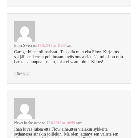
Bitter Sweet
on
17.8.2018 at 11:50
said:
Garage-bileet oli parhaat! Tais olla mun eka Flow. Kirjoitus
sai jälleen kerran pohtimaan myös omaa elämää, miksi on niin
hankalaa luopua jostain, joka ei vaan toimi. Kiitos!
↓
Reply
Never be the same
on
17.8.2018 at 10:59
said:
Ihan kivaa lukea että Flow aiheuttaa vieläkin sykkeitä
sydämessä ainakin joillekin. Mä olen jättänyt sen välistä sen