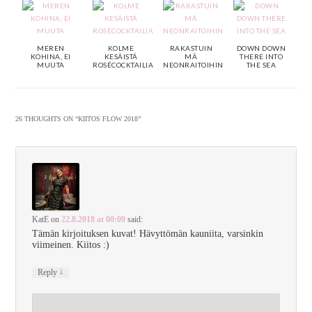
MEREN
KOLME
RAKASTUIN
DOWN DOWN
KOHINA, EI
KESÄISTÄ
MÄ
THERE INTO
MUUTA
ROSÉCOCKTAILIA
NEONRAITOIHIN
THE SEA
26 THOUGHTS ON “
KIITOS FLOW 2018
”
KatE
on
22.8.2018 at 00:09
said:
Tämän kirjoituksen kuvat! Hävyttömän kauniita, varsinkin
viimeinen. Kiitos :)
↓
Reply