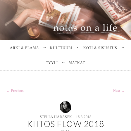
Stella Harasek & Jarno Jussila
Notes on a life
Main
SKIP
SKIP
TO
TO
menu
ARKI & ELÄMÄ
KULTTUURI
KOTI & SISUSTUS
PRIMARY
SECONDARY
CONTENT
CONTENT
TYYLI
MATKAT
Post
←
Previous
Next
→
navigation
STELLA HARASEK
~
16.8.2018
KIITOS FLOW 2018