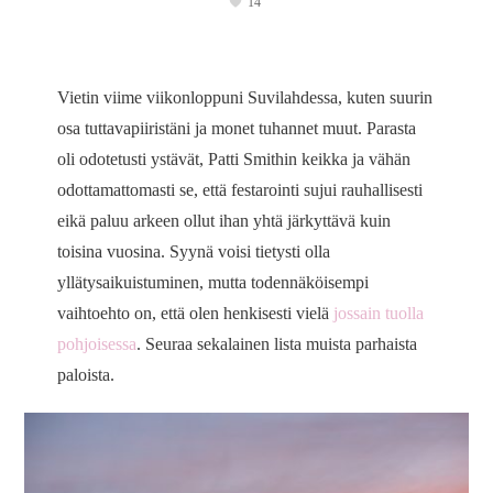
14
Vietin viime viikonloppuni Suvilahdessa, kuten suurin
osa tuttavapiiristäni ja monet tuhannet muut. Parasta
oli odotetusti ystävät, Patti Smithin keikka ja vähän
odottamattomasti se, että festarointi sujui rauhallisesti
eikä paluu arkeen ollut ihan yhtä järkyttävä kuin
toisina vuosina. Syynä voisi tietysti olla
yllätysaikuistuminen, mutta todennäköisempi
vaihtoehto on, että olen henkisesti vielä
jossain tuolla
pohjoisessa
. Seuraa sekalainen lista muista parhaista
paloista.