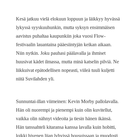
Kesä jatkuu vielä elokuun loppuun ja läikkyy hyvässä
lykyssä syyskuuhunkin, mutta syksyn ensimmäisen
aavistus puhaltaa kaupunkiin joka vuosi Flow-
festivaalin lauantaina pääesiintyjän keikan aikaan.
Niin nytkin. Joku pauhasi päälavalla ja ihmiset
huusivat kädet ilmassa, mutta minä katselin pilviä. Ne
liikkuivat epätodellisen nopeasti, viileä tuuli kuljetti
niitä Suvilahden yli.
Sunnuntai-illan viimeinen: Kevin Morby pallolavalla.
Hän oli nuorempi ja pienempi kuin olin kuvitellut,
vaikka olin nähnyt videoita ja tiesin hänen ikänsä.
Hän tanssahteli kitaransa kanssa lavalla kuin hobitti,
loikki hivenen liian lyhyissä housuissaan ja muodosti