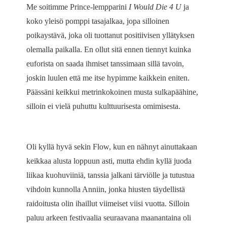
Me soitimme Prince-lempparini
I Would Die 4 U
ja
koko yleisö pomppi tasajalkaa, jopa silloinen
poikaystävä, joka oli tuottanut positiivisen yllätyksen
olemalla paikalla. En ollut sitä ennen tiennyt kuinka
euforista on saada ihmiset tanssimaan sillä tavoin,
joskin luulen että me itse hypimme kaikkein eniten.
Päässäni keikkui metrinkokoinen musta sulkapäähine,
silloin ei vielä puhuttu kulttuurisesta omimisesta.
Oli kyllä hyvä sekin Flow, kun en nähnyt ainuttakaan
keikkaa alusta loppuun asti, mutta ehdin kyllä juoda
liikaa kuohuviiniä, tanssia jalkani tärviölle ja tutustua
vihdoin kunnolla Anniin, jonka hiusten täydellistä
raidoitusta olin ihaillut viimeiset viisi vuotta. Silloin
paluu arkeen festivaalia seuraavana maanantaina oli