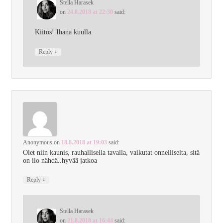
Stella Harasek
on
24.8.2018 at 22:30
said:
Kiitos! Ihana kuulla.
↓
Reply
Anonymous
on
18.8.2018 at 19:03
said:
Olet niin kaunis, rauhallisella tavalla, vaikutat onnelliselta, sitä
on ilo nähdä..hyvää jatkoa
↓
Reply
Stella Harasek
on
21.8.2018 at 16:44
said: