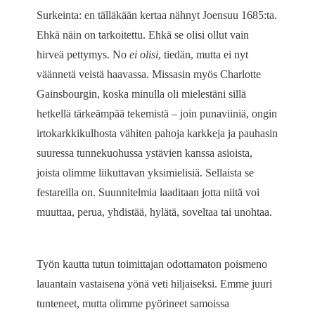
Surkeinta: en tälläkään kertaa nähnyt Joensuu 1685:ta.
Ehkä näin on tarkoitettu. Ehkä se olisi ollut vain
hirveä pettymys. No
ei olisi
, tiedän, mutta ei nyt
väännetä veistä haavassa. Missasin myös Charlotte
Gainsbourgin, koska minulla oli mielestäni sillä
hetkellä tärkeämpää tekemistä – join punaviiniä, ongin
irtokarkkikulhosta vähiten pahoja karkkeja ja pauhasin
suuressa tunnekuohussa ystävien kanssa asioista,
joista olimme liikuttavan yksimielisiä. Sellaista se
festareilla on. Suunnitelmia laaditaan jotta niitä voi
muuttaa, perua, yhdistää, hylätä, soveltaa tai unohtaa.
Työn kautta tutun toimittajan odottamaton poismeno
lauantain vastaisena yönä veti hiljaiseksi. Emme juuri
tunteneet, mutta olimme pyörineet samoissa