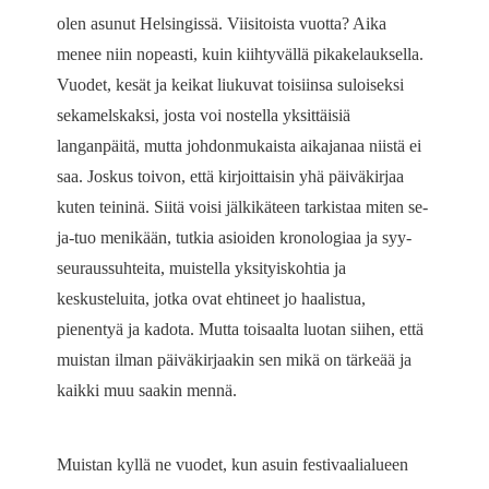
olen asunut Helsingissä. Viisitoista vuotta? Aika
menee niin nopeasti, kuin kiihtyvällä pikakelauksella.
Vuodet, kesät ja keikat liukuvat toisiinsa suloiseksi
sekamelskaksi, josta voi nostella yksittäisiä
langanpäitä, mutta johdonmukaista aikajanaa niistä ei
saa. Joskus toivon, että kirjoittaisin yhä päiväkirjaa
kuten teininä. Siitä voisi jälkikäteen tarkistaa miten se-
ja-tuo menikään, tutkia asioiden kronologiaa ja syy-
seuraussuhteita, muistella yksityiskohtia ja
keskusteluita, jotka ovat ehtineet jo haalistua,
pienentyä ja kadota. Mutta toisaalta luotan siihen, että
muistan ilman päiväkirjaakin sen mikä on tärkeää ja
kaikki muu saakin mennä.
Muistan kyllä ne vuodet, kun asuin festivaalialueen