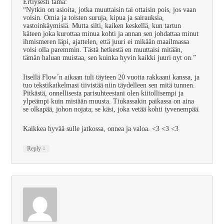
Ertiysesti tämä:
“Nytkin on asioita, jotka muuttaisin tai ottaisin pois, jos vaan
voisin. Omia ja toisten suruja, kipua ja sairauksia,
vastoinkäymisiä. Mutta silti, kaiken keskellä, kun tartun
käteen joka kurottaa minua kohti ja annan sen johdattaa minut
ihmismeren läpi, ajattelen, että juuri ei mikään maailmassa
voisi olla paremmin. Tästä hetkestä en muuttaisi mitään,
tämän haluan muistaa, sen kuinka hyvin kaikki juuri nyt on.”
Itsellä Flow´n aikaan tuli täyteen 20 vuotta rakkaani kanssa, ja
tuo tekstikatkelmasi tiivistää niin täydelleen sen mitä tunnen.
Pitkästä, onnellisesta parisuhteestani olen kiitollisempi ja
ylpeämpi kuin mistään muusta. Tiukassakin paikassa on aina
se olkapää, johon nojata; se käsi, joka vetää kohti tyvenempää.
Kaikkea hyvää sulle jatkossa, onnea ja valoa. <3 <3 <3
↓
Reply