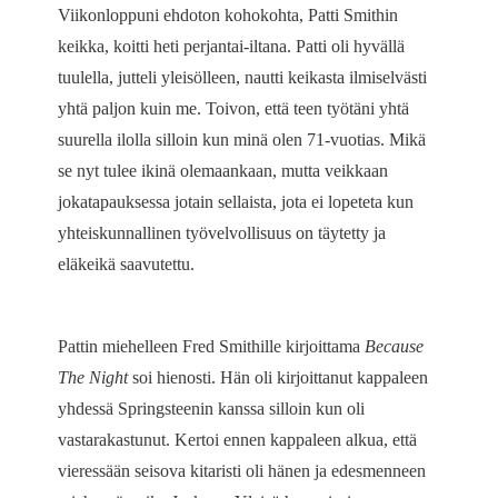
Viikonloppuni ehdoton kohokohta, Patti Smithin
keikka, koitti heti perjantai-iltana. Patti oli hyvällä
tuulella, jutteli yleisölleen, nautti keikasta ilmiselvästi
yhtä paljon kuin me. Toivon, että teen työtäni yhtä
suurella ilolla silloin kun minä olen 71-vuotias. Mikä
se nyt tulee ikinä olemaankaan, mutta veikkaan
jokatapauksessa jotain sellaista, jota ei lopeteta kun
yhteiskunnallinen työvelvollisuus on täytetty ja
eläkeikä saavutettu.
Pattin miehelleen Fred Smithille kirjoittama
Because
The Night
soi hienosti. Hän oli kirjoittanut kappaleen
yhdessä Springsteenin kanssa silloin kun oli
vastarakastunut. Kertoi ennen kappaleen alkua, että
vieressään seisova kitaristi oli hänen ja edesmenneen