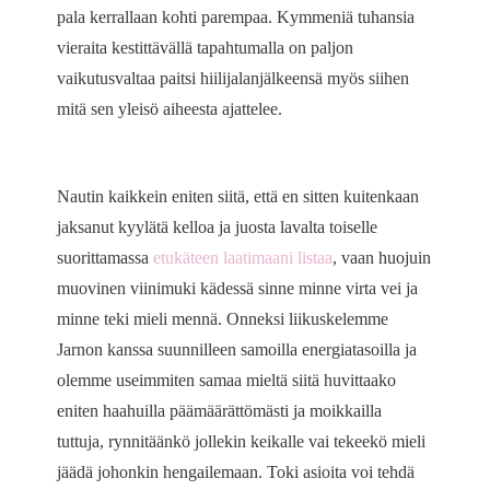
pala kerrallaan kohti parempaa. Kymmeniä tuhansia
vieraita kestittävällä tapahtumalla on paljon
vaikutusvaltaa paitsi hiilijalanjälkeensä myös siihen
mitä sen yleisö aiheesta ajattelee.
Nautin kaikkein eniten siitä, että en sitten kuitenkaan
jaksanut kyylätä kelloa ja juosta lavalta toiselle
suorittamassa
etukäteen laatimaani listaa
, vaan huojuin
muovinen viinimuki kädessä sinne minne virta vei ja
minne teki mieli mennä. Onneksi liikuskelemme
Jarnon kanssa suunnilleen samoilla energiatasoilla ja
olemme useimmiten samaa mieltä siitä huvittaako
eniten haahuilla päämäärättömästi ja moikkailla
tuttuja, rynnitäänkö jollekin keikalle vai tekeekö mieli
jäädä johonkin hengailemaan. Toki asioita voi tehdä