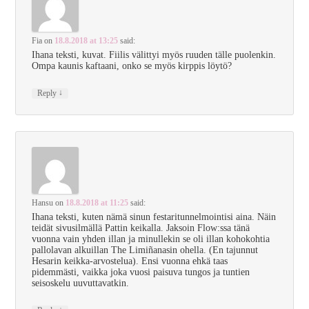
Fia
on
18.8.2018 at 13:25
said:
Ihana teksti, kuvat. Fiilis välittyi myös ruuden tälle puolenkin.
Ompa kaunis kaftaani, onko se myös kirppis löytö?
↓
Reply
Hansu
on
18.8.2018 at 11:25
said:
Ihana teksti, kuten nämä sinun festaritunnelmointisi aina. Näin
teidät sivusilmällä Pattin keikalla. Jaksoin Flow:ssa tänä
vuonna vain yhden illan ja minullekin se oli illan kohokohtia
pallolavan alkuillan The Limiñanasin ohella. (En tajunnut
Hesarin keikka-arvostelua). Ensi vuonna ehkä taas
pidemmästi, vaikka joka vuosi paisuva tungos ja tuntien
seisoskelu uuvuttavatkin.