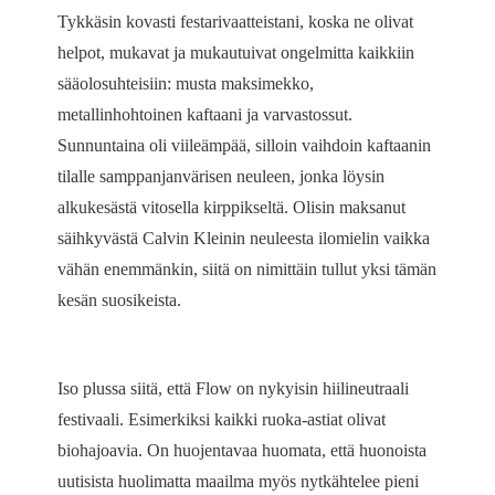
Tykkäsin kovasti festarivaatteistani, koska ne olivat
helpot, mukavat ja mukautuivat ongelmitta kaikkiin
sääolosuhteisiin: musta maksimekko,
metallinhohtoinen kaftaani ja varvastossut.
Sunnuntaina oli viileämpää, silloin vaihdoin kaftaanin
tilalle samppanjanvärisen neuleen, jonka löysin
alkukesästä vitosella kirppikseltä. Olisin maksanut
säihkyvästä Calvin Kleinin neuleesta ilomielin vaikka
vähän enemmänkin, siitä on nimittäin tullut yksi tämän
kesän suosikeista.
Iso plussa siitä, että Flow on nykyisin hiilineutraali
festivaali. Esimerkiksi kaikki ruoka-astiat olivat
biohajoavia. On huojentavaa huomata, että huonoista
uutisista huolimatta maailma myös nytkähtelee pieni