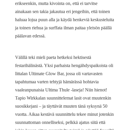
erikseenkin, mutta kivointa on, että ei tarvitse
ainakaan sen takia jakautua eri jengeihin, että toinen
haluaa lojua puun alla ja käydä henkeviä keskusteluita
ja toinen riehua ja surffata ilman paitaa yleisön päällä
päälavan edessä.
Välillä teki mieli paeta hetkeksi hektisestä
festarihälinästä. Yksi parhaista hengähdyspaikoista oli
Iittalan Ultimate Glow Bar, jossa oli vartavasten
tapahtumaa varten tehtyjä hämärässä hohtavia
vaaleanpunaisia Ultima Thule -laseja! Niin hienot!
Tapio Wirkkalan suunnittelemat lasit ovat muutenkin
suosikkejani – ja täyttävät muuten tänä syksynä 50
vuotta. Aikaa kestävä suunnittelu tekee minut jotenkin
suunnattoman onnelliseksi, pelkkä ajatus siitä että