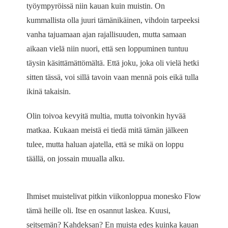
työympyröissä niin kauan kuin muistin. On
kummallista olla juuri tämänikäinen, vihdoin tarpeeksi
vanha tajuamaan ajan rajallisuuden, mutta samaan
aikaan vielä niin nuori, että sen loppuminen tuntuu
täysin käsittämättömältä. Että joku, joka oli vielä hetki
sitten tässä, voi sillä tavoin vaan mennä pois eikä tulla
ikinä takaisin.
Olin toivoa kevyitä multia, mutta toivonkin hyvää
matkaa. Kukaan meistä ei tiedä mitä tämän jälkeen
tulee, mutta haluan ajatella, että se mikä on loppu
täällä, on jossain muualla alku.
Ihmiset muistelivat pitkin viikonloppua monesko Flow
tämä heille oli. Itse en osannut laskea. Kuusi,
seitsemän? Kahdeksan? En muista edes kuinka kauan