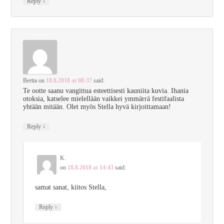
↓
Reply
Bertta
on
18.8.2018 at 08:37
said:
Te ootte saanu vangittua esteettisesti kauniita kuvia. Ihania
otoksia, katselee mielellään vaikkei ymmärrä festifaalista
yhtään mitään. Olet myös Stella hyvä kirjoittamaan!
↓
Reply
K.
on
18.8.2018 at 14:43
said:
samat sanat, kiitos Stella,
↓
Reply