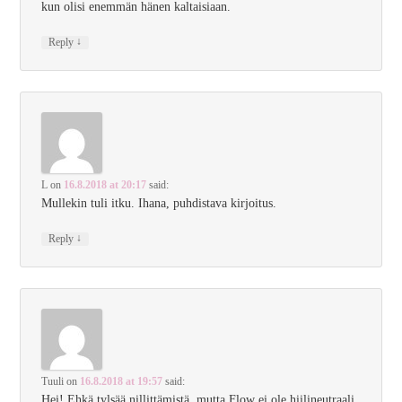
kun olisi enemmän hänen kaltaisiaan.
↓
Reply
L
on
16.8.2018 at 20:17
said:
Mullekin tuli itku. Ihana, puhdistava kirjoitus.
↓
Reply
Tuuli
on
16.8.2018 at 19:57
said:
Hei! Ehkä tylsää nillittämistä, mutta Flow ei ole hiilineutraali