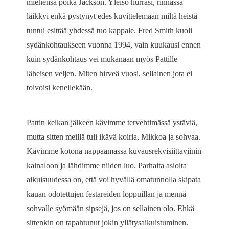
miehensä poika Jackson. Yleisö hurrasi, rinnassa
läikkyi enkä pystynyt edes kuvittelemaan miltä heistä
tuntui esittää yhdessä tuo kappale. Fred Smith kuoli
sydänkohtaukseen vuonna 1994, vain kuukausi ennen
kuin sydänkohtaus vei mukanaan myös Pattille
läheisen veljen. Miten hirveä vuosi, sellainen jota ei
toivoisi kenellekään.
Pattin keikan jälkeen kävimme tervehtimässä ystäviä,
mutta sitten meillä tuli ikävä koiria, Mikkoa ja sohvaa.
Kävimme kotona nappaamassa kuvausrekvisiittaviinin
kainaloon ja lähdimme niiden luo. Parhaita asioita
aikuisuudessa on, että voi hyvällä omatunnolla skipata
kauan odotettujen festareiden loppuillan ja mennä
sohvalle syömään sipsejä, jos on sellainen olo. Ehkä
sittenkin on tapahtunut jokin yllätysaikuistuminen.