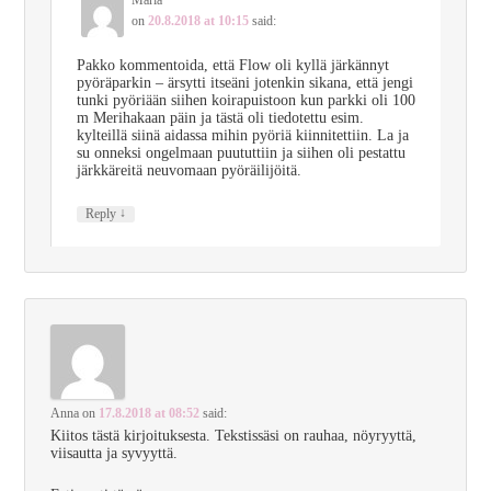
Maria
on
20.8.2018 at 10:15
said:
Pakko kommentoida, että Flow oli kyllä järkännyt
pyöräparkin – ärsytti itseäni jotenkin sikana, että jengi
tunki pyöriään siihen koirapuistoon kun parkki oli 100
m Merihakaan päin ja tästä oli tiedotettu esim.
kylteillä siinä aidassa mihin pyöriä kiinnitettiin. La ja
su onneksi ongelmaan puututtiin ja siihen oli pestattu
järkkäreitä neuvomaan pyöräilijöitä.
↓
Reply
Anna
on
17.8.2018 at 08:52
said:
Kiitos tästä kirjoituksesta. Tekstissäsi on rauhaa, nöyryyttä,
viisautta ja syvyyttä.