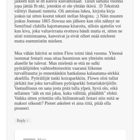
jälkeen kun se eh kasvoi kasvamistaan. Taisin samana vuonna
jopa jättää fb:nki, jotenkin ei ole yhtään ikävä. :D Tekstistä
välittyi ihanasti tunteita. Oli antoisaa lukea, kirjoita kirja
joskus tai sitten kootut tekstit stellan blogista. ;) Näin muuten
joskus Joensuu 1865 flowssa sen jälkeen kun olin nähnyt ne
Semifinal clubilla hajottamassa kitaroita, silloin ajattelin voi
kun kiva, joku valtavirrasta erottuva bändi mutta ei, sitten ne
siisti toimintaansa, kasvoivat ja eivät olleet enää mieleeni
mutta enemmistön mieleen.
Mua vähän häiritsi se miten Flow toimi tänä vuonna. Yleensä
isommat festarit osaa ottaa huomioon sen yhteisön minkä
alueelle he tulevat. Mun mielestä se että ne sulki
pyöräilijöiden vaihtoehtoisreitin vaaransi liikenne
turvallisuutta jo ennestäänkin hankalassa kalasatama-sörkkä
akselilla. Pyöräilijät tunki koiraparkkiin, Flown olisi tullut
järkätä itse joku turvallinen pyöräparkki festarinkävijöille.
Vastuullisuus on sana josta pistä tulla ylpeä, hyvä olo, eikä
sellainen “ääh en mä jaksa, kuka välittää, plääähhh” efekti.
Vaikka sitten yritettiin olla hiilineutraali festari niin mitä se
maksoi oikeasti? Pienet askeleet ei aina riitä, pitää olla
pioneeri.
↓
Reply