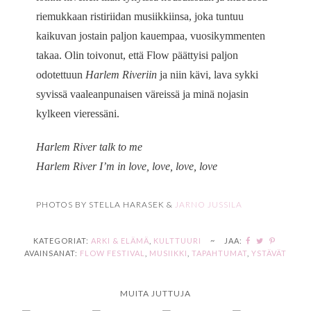
riemukkaan ristiriidan musiikkiinsa, joka tuntuu
kaikuvan jostain paljon kauempaa, vuosikymmenten
takaa. Olin toivonut, että Flow päättyisi paljon
odotettuun
Harlem Riveriin
ja niin kävi, lava sykki
syvissä vaaleanpunaisen väreissä ja minä nojasin
kylkeen vieressäni.
Harlem River talk to me
Harlem River I’m in love, love, love, love
PHOTOS BY STELLA HARASEK &
JARNO JUSSILA
KATEGORIAT:
ARKI & ELÄMÄ
,
KULTTUURI
~
JAA:
AVAINSANAT:
FLOW FESTIVAL
,
MUSIIKKI
,
TAPAHTUMAT
,
YSTÄVÄT
MUITA JUTTUJA