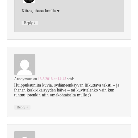
Kiitos, ihana kuulla ♥
↓
Reply
Anonymous
on
18.8.2018 at 14:45
said:
Huippukauniita kuvia, sydämeenkäyvän liikuttava teksti – ja
ihanan keski-ikäisyyden häive – tai kuvittelenko vain kun
tuntuu jotenkin niin omakohtaiselta mulle ;)
↓
Reply