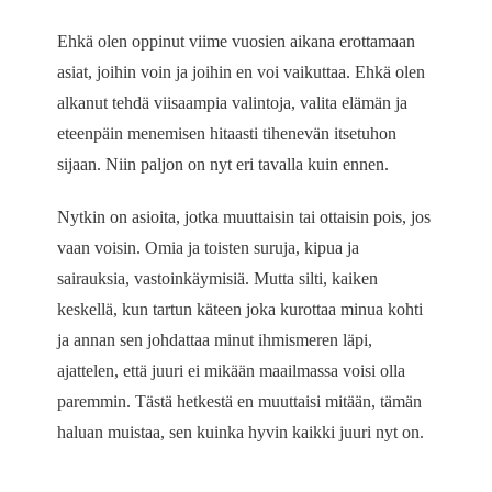
Ehkä olen oppinut viime vuosien aikana erottamaan
asiat, joihin voin ja joihin en voi vaikuttaa. Ehkä olen
alkanut tehdä viisaampia valintoja, valita elämän ja
eteenpäin menemisen hitaasti tihenevän itsetuhon
sijaan. Niin paljon on nyt eri tavalla kuin ennen.
Nytkin on asioita, jotka muuttaisin tai ottaisin pois, jos
vaan voisin. Omia ja toisten suruja, kipua ja
sairauksia, vastoinkäymisiä. Mutta silti, kaiken
keskellä, kun tartun käteen joka kurottaa minua kohti
ja annan sen johdattaa minut ihmismeren läpi,
ajattelen, että juuri ei mikään maailmassa voisi olla
paremmin. Tästä hetkestä en muuttaisi mitään, tämän
haluan muistaa, sen kuinka hyvin kaikki juuri nyt on.