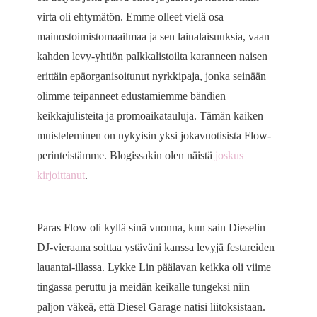
virta oli ehtymätön. Emme olleet vielä osa
mainostoimistomaailmaa ja sen lainalaisuuksia, vaan
kahden levy-yhtiön palkkalistoilta karanneen naisen
erittäin epäorganisoitunut nyrkkipaja, jonka seinään
olimme teipanneet edustamiemme bändien
keikkajulisteita ja promoaikatauluja. Tämän kaiken
muisteleminen on nykyisin yksi jokavuotisista Flow-
perinteistämme. Blogissakin olen näistä
joskus
kirjoittanut
.
Paras Flow oli kyllä sinä vuonna, kun sain Dieselin
DJ-vieraana soittaa ystäväni kanssa levyjä festareiden
lauantai-illassa. Lykke Lin päälavan keikka oli viime
tingassa peruttu ja meidän keikalle tungeksi niin
paljon väkeä, että Diesel Garage natisi liitoksistaan.