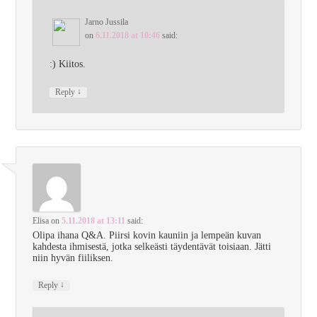
Jarno Jussila
on
6.11.2018 at 10:46
said:
:) Kiitos.
↓
Reply
Elisa
on
5.11.2018 at 13:11
said:
Olipa ihana Q&A. Piirsi kovin kauniin ja lempeän kuvan
kahdesta ihmisestä, jotka selkeästi täydentävät toisiaan. Jätti
niin hyvän fiiliksen.
↓
Reply