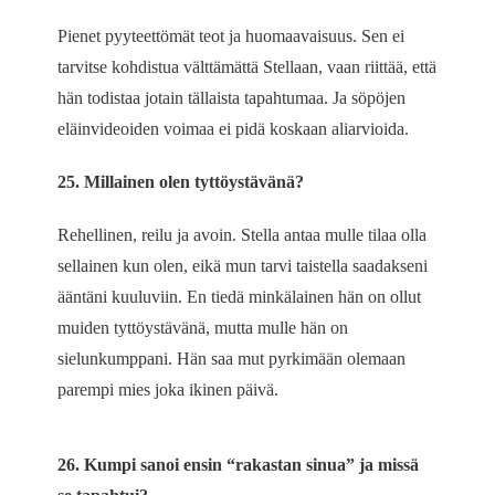
Pienet pyyteettömät teot ja huomaavaisuus. Sen ei
tarvitse kohdistua välttämättä Stellaan, vaan riittää, että
hän todistaa jotain tällaista tapahtumaa. Ja söpöjen
eläinvideoiden voimaa ei pidä koskaan aliarvioida.
25. Millainen olen tyttöystävänä?
Rehellinen, reilu ja avoin. Stella antaa mulle tilaa olla
sellainen kun olen, eikä mun tarvi taistella saadakseni
ääntäni kuuluviin. En tiedä minkälainen hän on ollut
muiden tyttöystävänä, mutta mulle hän on
sielunkumppani. Hän saa mut pyrkimään olemaan
parempi mies joka ikinen päivä.
26. Kumpi sanoi ensin “rakastan sinua” ja missä