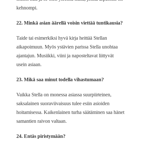
kehnompi.
22. Minkä asian äärellä voisin viettää tuntikausia?
Taide tai esimerkiksi hyvä kirja heittää Stellan
aikapoimuun. Myös ystävien parissa Stella unohtaa
ajantajun. Musiikki, viini ja naposteltavat liittyvät
usein asiaan.
23. Mikä saa minut todella vihastumaan?
Vaikka Stella on monessa asiassa suurpiirteinen,
saksalainen suoraviivaisuus tulee esiin asioiden
hoitamisessa. Kaikenlainen turha säätäminen saa hänet
samantien raivon valtaan.
24. Entäs piristymään?