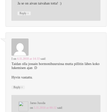
Ja se on aivan taivahan totta! :)
↓
Reply
I
on
4.11.2018 at 14:33
said:
Taidan olla jossain hormonihuuruissa mutta pillitin lähes koko
lukemisen ajan :D
Hyvin vastattu.
↓
Reply
Jarno Jussila
on
5.11.2018 at 00:32
said: