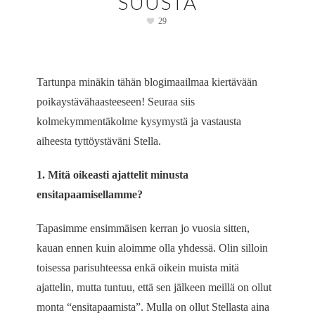
SUUSTA
29
Tartunpa minäkin tähän blogimaailmaa kiertävään
poikaystävähaasteeseen! Seuraa siis
kolmekymmentäkolme kysymystä ja vastausta
aiheesta tyttöystäväni Stella.
1. Mitä oikeasti ajattelit minusta
ensitapaamisellamme?
Tapasimme ensimmäisen kerran jo vuosia sitten,
kauan ennen kuin aloimme olla yhdessä. Olin silloin
toisessa parisuhteessa enkä oikein muista mitä
ajattelin, mutta tuntuu, että sen jälkeen meillä on ollut
monta “ensitapaamista”. Mulla on ollut Stellasta aina