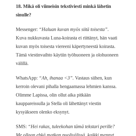
18. Mikä oli viimeisin tekstiviesti minkä lähetin
sinulle?
Messenger:
“Haluan kuvan myös siitä toisesta”
.
Kuva nukkuvasta Luna-koirasta ei riittänyt, hän vaati
kuvan myös toisesta viereeni käpertyneestä koirasta.
Tämä viestinvaihto käytiin työhuoneen ja olohuoneen
välillä.
WhatsApp:
“Ah, ihanaa <3”.
Vastaus siihen, kun
kerroin olevani pihalla hengaamassa lehmien kanssa.
Olimme Lapissa, olin ollut aika pitkään
kauppareissulla ja Stella oli lähettänyt viestin
kysyäkseen olenko eksynyt.
SMS:
“Hei rakas, tuleekohan tämä tekstari perille?
Me ollaan ehkä matkan puolivälissä, kaikki mennyt