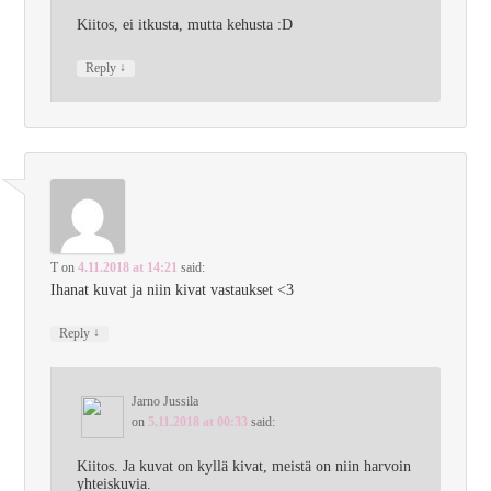
Kiitos, ei itkusta, mutta kehusta :D
↓
Reply
T
on
4.11.2018 at 14:21
said:
Ihanat kuvat ja niin kivat vastaukset <3
↓
Reply
Jarno Jussila
on
5.11.2018 at 00:33
said:
Kiitos. Ja kuvat on kyllä kivat, meistä on niin harvoin
yhteiskuvia.