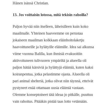
Hänen isänsä Christian.
13. Jos voittaisin lotossa, mitä tekisin rahoilla?
Paljon hyvää niin itselleen, läheisilleen kuin koko
maailmalle. Yhteinen haaveemme on perustaa
jokaiseen maailman kolkkaan eläinhoitolaketju
haavoittuneille ja hylätyille eläimille. Idea sai alkunsa
viime vuonna Balilla, kun ihmisiä evakuoitiin
aktivoituneen tulivuoren ympäriltä ja alueella oli
paljon hätää kärsiviä ja hylättyjä eläimiä, kuten kaksi
koiranpentua, jotka pelastimme ojasta. Alueella oli
pari animal shelteriä, jotka olivat niin täynnä, etteivät
pystyneet enää ottamaan uusia eläimiä vastaan.
Olemme konseptoineet tätä ideaa jo pitkälle, puuttuu
vain rahoitus. Pitääkin pistää taas lotto vetämään.