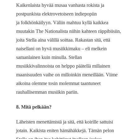
Kaikenlaista hyvää musaa vanhasta rokista ja
postpunkista elektrovetoiseen indiepopiin
ja folkhönkäilyyn. Väliin mahtuu kyllä kaikkea
muutakin The Nationalista niihin kahteen räppibiisiin,
joita Stella aina välillä soittaa. Rakastan sitä, että
naisellani on hyvä musiikkimaku – eli melkein
samanlainen kuin minulla. Stellan
musiikkivalinnoista on helppo päätellä millainen
maanisuuden vaihe on milloinkin meneillään. Viime
aikoina olemme tosin molemmat taantuneet
rauhallisemman musiikin pariin.
8. Mitä pelkään?
Läheisten menettämistä ja sitä, että koirille sattuisi
jotain. Kaikista eniten hämähäkkejä. Tämän pelon