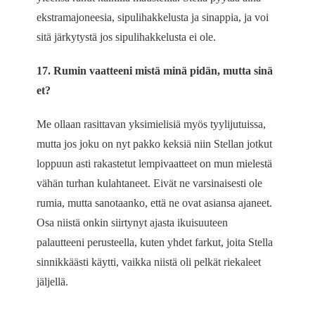
ekstramajoneesia, sipulihakkelusta ja sinappia, ja voi
sitä järkytystä jos sipulihakkelusta ei ole.
17. Rumin vaatteeni mistä minä pidän, mutta sinä
et?
Me ollaan rasittavan yksimielisiä myös tyylijutuissa,
mutta jos joku on nyt pakko keksiä niin Stellan jotkut
loppuun asti rakastetut lempivaatteet on mun mielestä
vähän turhan kulahtaneet. Eivät ne varsinaisesti ole
rumia, mutta sanotaanko, että ne ovat asiansa ajaneet.
Osa niistä onkin siirtynyt ajasta ikuisuuteen
palautteeni perusteella, kuten yhdet farkut, joita Stella
sinnikkäästi käytti, vaikka niistä oli pelkät riekaleet
jäljellä.