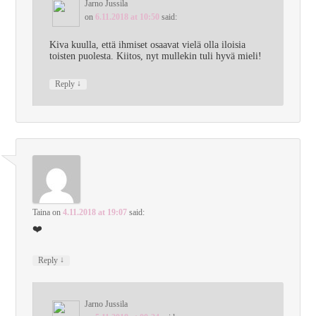
Jarno Jussila
on
6.11.2018 at 10:50
said:
Kiva kuulla, että ihmiset osaavat vielä olla iloisia
toisten puolesta. Kiitos, nyt mullekin tuli hyvä mieli!
↓
Reply
Taina
on
4.11.2018 at 19:07
said:
❤️
↓
Reply
Jarno Jussila