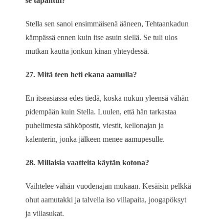
se tapahtui?
Stella sen sanoi ensimmäisenä ääneen, Tehtaankadun
kämpässä ennen kuin itse asuin siellä. Se tuli ulos
mutkan kautta jonkun kinan yhteydessä.
27. Mitä teen heti ekana aamulla?
En itseasiassa edes tiedä, koska nukun yleensä vähän
pidempään kuin Stella. Luulen, että hän tarkastaa
puhelimesta sähköpostit, viestit, kellonajan ja
kalenterin, jonka jälkeen menee aamupesulle.
28. Millaisia vaatteita käytän kotona?
Vaihtelee vähän vuodenajan mukaan. Kesäisin pelkkä
ohut aamutakki ja talvella iso villapaita, joogapöksyt
ja villasukat.