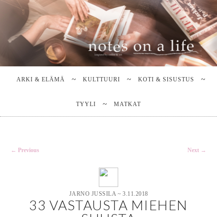
Stella Harasek & Jarno Jussila
Notes on a life
Main
SKIP
SKIP
TO
TO
menu
ARKI & ELÄMÄ
KULTTUURI
KOTI & SISUSTUS
PRIMARY
SECONDARY
CONTENT
CONTENT
TYYLI
MATKAT
Post
←
Previous
Next
→
navigation
JARNO JUSSILA
~
3.11.2018
33 VASTAUSTA MIEHEN