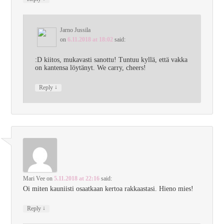
Jarno Jussila
on
6.11.2018 at 18:02
said:
:D kiitos, mukavasti sanottu! Tuntuu kyllä, että vakka
on kantensa löytänyt. We carry, cheers!
↓
Reply
Mari Vee
on
5.11.2018 at 22:16
said:
Oi miten kauniisti osaatkaan kertoa rakkaastasi. Hieno mies!
↓
Reply