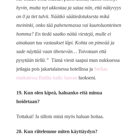
hyvin, mutta nyt ukkostaa ja sataa niin, että näkyvyys
on 0 ja tiet tulvii. Näätkö säätiedotuksesta mikä
meininki, onko tää pahenemassa vai kuuroluonteinen
homma? En tiedä saatko näitä viestejä, mulle ei
ainakaan tuu vastaukset läpi. Kohta on pimeää ja
sade näyttää vaan tihenevän… Toivotaan että
pysytään tiellä.”
Tämä viesti saapui mun nukkuessa
jetlagia pois jakartalaisessa hotellissa ja
Stellan
matkatessa Balilta halki Jaavan
luokseni.
19. Kun olen kipeä, haluanko että minua
hoidetaan?
Tottakai! Ja silloin minä myös haluan hoitaa.
20. Kun riitelemme miten käyttäydyn?