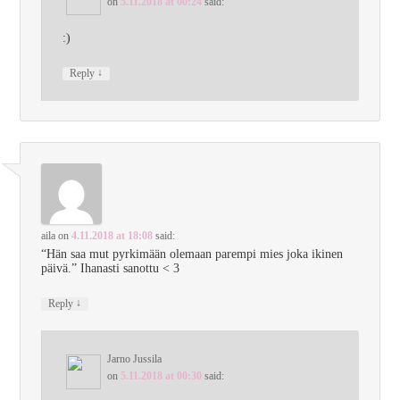
on
5.11.2018 at 00:24
said:
:)
↓
Reply
aila
on
4.11.2018 at 18:08
said:
“Hän saa mut pyrkimään olemaan parempi mies joka ikinen
päivä.” Ihanasti sanottu < 3
↓
Reply
Jarno Jussila
on
5.11.2018 at 00:30
said: