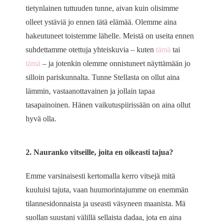
tietynlainen tuttuuden tunne, aivan kuin olisimme
olleet ystäviä jo ennen tätä elämää. Olemme aina
hakeutuneet toistemme lähelle. Meistä on useita ennen
suhdettamme otettuja yhteiskuvia – kuten
tämä
tai
tämä
– ja jotenkin olemme onnistuneet näyttämään jo
silloin pariskunnalta. Tunne Stellasta on ollut aina
lämmin, vastaanottavainen ja jollain tapaa
tasapainoinen. Hänen vaikutuspiirissään on aina ollut
hyvä olla.
2. Nauranko vitseille, joita en oikeasti tajua?
Emme varsinaisesti kertomalla kerro vitsejä mitä
kuuluisi tajuta, vaan huumorintajumme on enemmän
tilannesidonnaista ja useasti väsyneen maanista. Mä
suollan suustani välillä sellaista dadaa, jota en aina