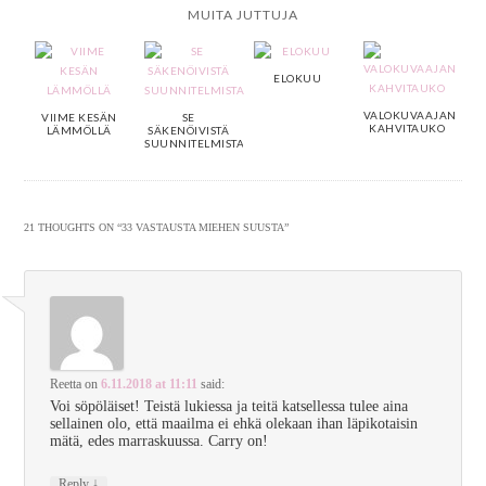
MUITA JUTTUJA
ELOKUU
VALOKUVAAJAN
VIIME KESÄN
SE
KAHVITAUKO
LÄMMÖLLÄ
SÄKENÖIVISTÄ
SUUNNITELMISTA
21 THOUGHTS ON “
33 VASTAUSTA MIEHEN SUUSTA
”
Reetta
on
6.11.2018 at 11:11
said:
Voi söpöläiset! Teistä lukiessa ja teitä katsellessa tulee aina
sellainen olo, että maailma ei ehkä olekaan ihan läpikotaisin
mätä, edes marraskuussa. Carry on!
↓
Reply