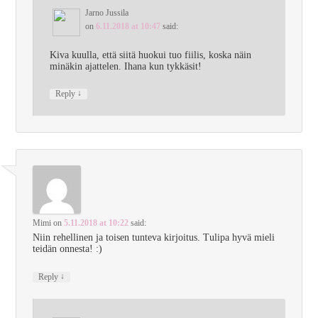
Jarno Jussila
on
6.11.2018 at 10:47
said:
Kiva kuulla, että siitä huokui tuo fiilis, koska näin
minäkin ajattelen. Ihana kun tykkäsit!
↓
Reply
Mimi
on
5.11.2018 at 10:22
said:
Niin rehellinen ja toisen tunteva kirjoitus. Tulipa hyvä mieli
teidän onnesta! :)
↓
Reply