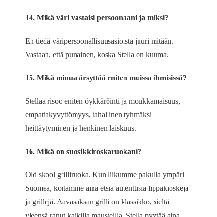
14. Mikä väri vastaisi persoonaani ja miksi?
En tiedä väripersoonallisuusasioista juuri mitään.
Vastaan, että punainen, koska Stella on kuuma.
15. Mikä minua ärsyttää eniten muissa ihmisissä?
Stellaa risoo eniten öykkäröinti ja moukkamaisuus,
empatiakyvyttömyys, tahallinen tyhmäksi
heittäytyminen ja henkinen laiskuus.
16. Mikä on suosikkiroskaruokani?
Old skool grilliruoka. Kun liikumme pakulla ympäri
Suomea, koitamme aina etsiä autenttisia lippakioskeja
ja grillejä. Aavasaksan grilli on klassikko, sieltä
yleensä ranut kaikilla mausteilla. Stella pyytää aina