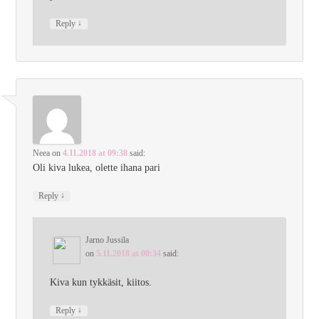
↓
Reply
Neea
on
4.11.2018 at 09:38
said:
Oli kiva lukea, olette ihana pari
↓
Reply
Jarno Jussila
on
5.11.2018 at 00:34
said:
Kiva kun tykkäsit, kiitos.
↓
Reply