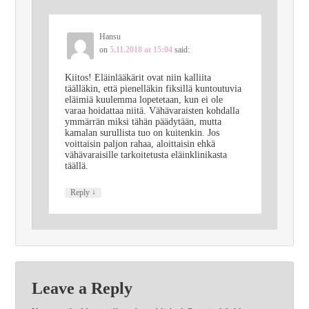
Hansu
on
5.11.2018 at 15:04
said:
Kiitos! Eläinlääkärit ovat niin kalliita
täälläkin, että pienelläkin fiksillä kuntoutuvia
eläimiä kuulemma lopetetaan, kun ei ole
varaa hoidattaa niitä. Vähävaraisten kohdalla
ymmärrän miksi tähän päädytään, mutta
kamalan surullista tuo on kuitenkin. Jos
voittaisin paljon rahaa, aloittaisin ehkä
vähävaraisille tarkoitetusta eläinklinikasta
täällä.
↓
Reply
Leave a Reply