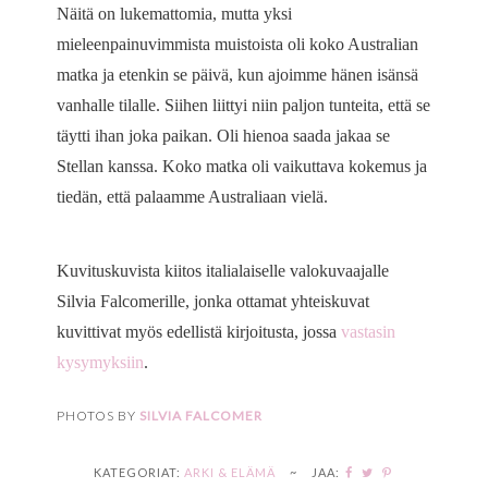
Näitä on lukemattomia, mutta yksi
mieleenpainuvimmista muistoista oli koko Australian
matka ja etenkin se päivä, kun ajoimme hänen isänsä
vanhalle tilalle. Siihen liittyi niin paljon tunteita, että se
täytti ihan joka paikan. Oli hienoa saada jakaa se
Stellan kanssa. Koko matka oli vaikuttava kokemus ja
tiedän, että palaamme Australiaan vielä.
Kuvituskuvista kiitos italialaiselle valokuvaajalle
Silvia Falcomerille, jonka ottamat yhteiskuvat
kuvittivat myös edellistä kirjoitusta, jossa
vastasin
kysymyksiin
.
PHOTOS BY
SILVIA FALCOMER
KATEGORIAT:
ARKI & ELÄMÄ
~
JAA: