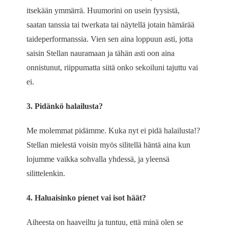
itsekään ymmärrä. Huumorini on usein fyysistä,
saatan tanssia tai twerkata tai näytellä jotain hämärää
taideperformanssia. Vien sen aina loppuun asti, jotta
saisin Stellan nauramaan ja tähän asti oon aina
onnistunut, riippumatta siitä onko sekoiluni tajuttu vai
ei.
3. Pidänkö halailusta?
Me molemmat pidämme. Kuka nyt ei pidä halailusta!?
Stellan mielestä voisin myös silitellä häntä aina kun
lojumme vaikka sohvalla yhdessä, ja yleensä
silittelenkin.
4. Haluaisinko pienet vai isot häät?
Aiheesta on haaveiltu ja tuntuu, että minä olen se