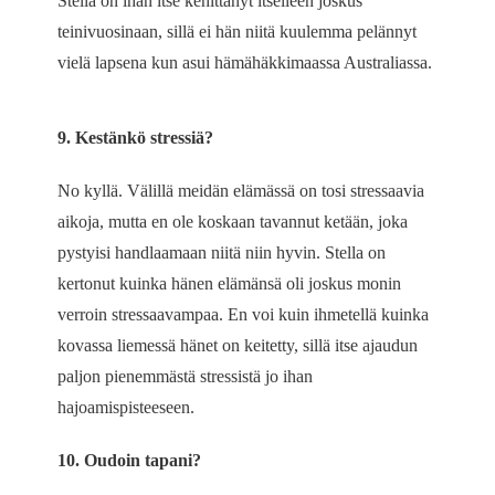
Stella on ihan itse kehittänyt itselleen joskus
teinivuosinaan, sillä ei hän niitä kuulemma pelännyt
vielä lapsena kun asui hämähäkkimaassa Australiassa.
9. Kestänkö stressiä?
No kyllä. Välillä meidän elämässä on tosi stressaavia
aikoja, mutta en ole koskaan tavannut ketään, joka
pystyisi handlaamaan niitä niin hyvin. Stella on
kertonut kuinka hänen elämänsä oli joskus monin
verroin stressaavampaa. En voi kuin ihmetellä kuinka
kovassa liemessä hänet on keitetty, sillä itse ajaudun
paljon pienemmästä stressistä jo ihan
hajoamispisteeseen.
10. Oudoin tapani?