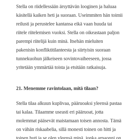
Stella on riidellessään ärsyttävän looginen ja haluaa
käsitellä kaiken heti ja suoraan. Useimmiten hän toimii
reilusti ja perustelee kantansa eikä vaan huuda tai
riitele riitelemisen vuoksi. Stella on oikeastaan paljon
parempi riitelijä kuin minä. Itsehän mieluiten
pakenisin konfliktitilanteesta ja siirtyisin suoraan
tunnekuohun jälkeiseen sovintovaiheeseen, jossa
yritetään ymmärtää toista ja etsitään ratkaisuja.
21. Menemme ravintolaan, mitä tilaan?
Stella tilaa alkuun kuplivaa, pääruoaksi yleensä pastaa
tai kalaa. Tilaamme useasti eri pääruoat, jotta
molemmat pääsevät maistamaan toisen annosta. Tämä
on vähän riskaabelia, sillä monesti toinen on hitti ja
toinen huti ja se olen yleensä minä, jonka arpaonni on