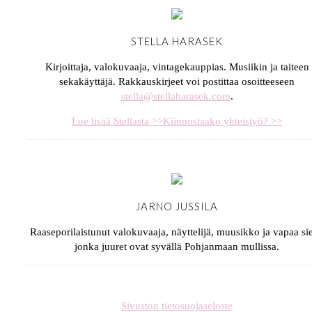
STELLA HARASEK
Kirjoittaja, valokuvaaja, vintagekauppias. Musiikin ja taiteen
sekakäyttäjä. Rakkauskirjeet voi postittaa osoitteeseen
stella@stellaharasek.com
.
Lue lisää Stellasta >>
Kiinnostaako yhteistyö? >>
JARNO JUSSILA
Raaseporilaistunut valokuvaaja, näyttelijä, muusikko ja vapaa sie
jonka juuret ovat syvällä Pohjanmaan mullissa.
Sivuston tietosuojaseloste