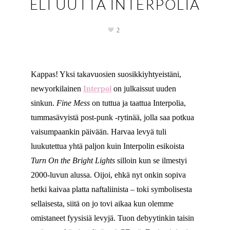
ELI UUTTA INTERPOLIA
2
Kappas! Yksi takavuosien suosikkiyhtyeistäni,
newyorkilainen
Interpol
on julkaissut uuden
sinkun.
Fine Mess
on tuttua ja taattua Interpolia,
tummasävyistä post-punk -rytinää, jolla saa potkua
vaisumpaankin päivään. Harvaa levyä tuli
luukutettua yhtä paljon kuin Interpolin esikoista
Turn On the Bright Lights
silloin kun se ilmestyi
2000-luvun alussa. Oijoi, ehkä nyt onkin sopiva
hetki kaivaa platta naftaliinista – toki symbolisesta
sellaisesta, siitä on jo tovi aikaa kun olemme
omistaneet fyysisiä levyjä. Tuon debyytinkin taisin