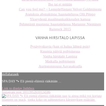
Iho tai ei mitään
Can you feel me? ~ Lempileffastani Velvet Goldminesta
Ajatuksia abstraktista: haastattelussa Olli Piippo
Ykseydestä maailmankaikkeuden kanssa
Pehmeästä mustasta: haastattelussa Marianne Nieminen
Ruisrock 2015
VANHA HIRSITALO LAPISSA
Pysäytyskuvia (kun ei halua lähteä pois)
Kuumia päiviä pohjoisessa
Vanha hirsitalo Lapissa
Matkalla pohjoiseen
Auringonnousu Aavasaksalla
stellaharasek
SPA DAY 🐾 Eli pieniä eläimiä rääkätään ...
Link to display lightbox
Instagram post 18113952610124586