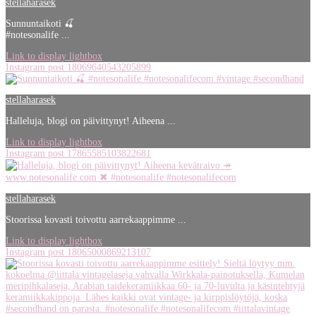
stellaharasek
Sunnuntaikoti 🍒
#notesonalife ...
Link to display lightbox
Instagram post 18069640543205899
stellaharasek
Halleluja, blogi on päivittynyt! Aiheena ...
Link to display lightbox
Instagram post 17865585103822681
stellaharasek
Stoorissa kovasti toivottu aarrekaappimme ...
Link to display lightbox
Instagram post 18065000869213107