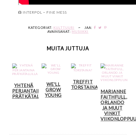
☊ INTERPOL ~ FINE MESS
KATEGORIAT:
KULTTUURI
~
JAA:
AVAINSANAT:
MUSIIKKI
MUITA JUTTUJA
TREFFIT
WE'LL
YHTENÄ
TORSTAINA?
GROW
PERJANTAINA
MARIANNE
YOUNG
PRÄTKÄTALLILLA
FAITHFULL,
ORLANDO
JA MUUT
VINKIT
VIIKONLOPPU