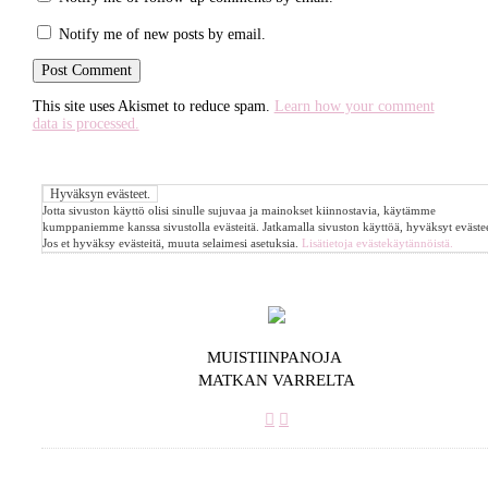
Notify me of new posts by email.
This site uses Akismet to reduce spam.
Learn how your comment
data is processed.
Jotta sivuston käyttö olisi sinulle sujuvaa ja mainokset kiinnostavia, käytämme
kumppaniemme kanssa sivustolla evästeitä. Jatkamalla sivuston käyttöä, hyväksyt evästee
Jos et hyväksy evästeitä, muuta selaimesi asetuksia.
Lisätietoja evästekäytännöistä.
MUISTIINPANOJA
MATKAN VARRELTA