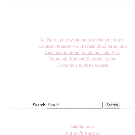
Makkarin päivitys ja muita kevään merkkejä
Cannesin tuliaiset – eli kevään 2023 leffavinkit
Uusi makuuhuone (ja rakkaus mäntyyn)
Roomage, Karjaan Veturitallit ja me
Havaintoja uudesta kodista
Search
Arkistojen aarteet
Astiat & kattaus