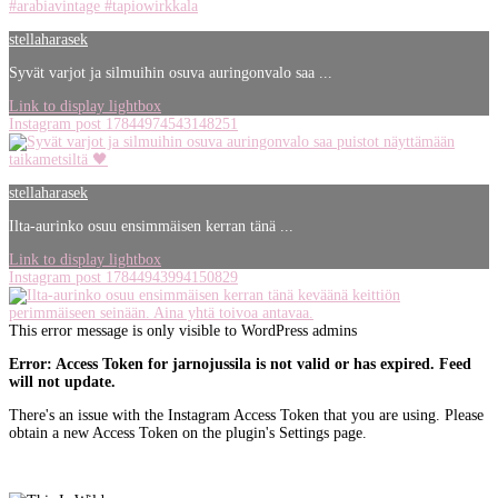
stellaharasek
Syvät varjot ja silmuihin osuva auringonvalo saa ...
Link to display lightbox
Instagram post 17844974543148251
stellaharasek
Ilta-aurinko osuu ensimmäisen kerran tänä ...
Link to display lightbox
Instagram post 17844943994150829
This error message is only visible to WordPress admins
Error: Access Token for jarnojussila is not valid or has expired. Feed
will not update.
There's an issue with the Instagram Access Token that you are using. Please
obtain a new Access Token on the plugin's Settings page.