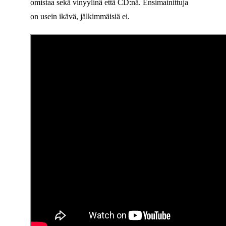
omistaa sekä vinyylinä että CD:nä. Ensimainittuja
on usein ikävä, jälkimmäisiä ei.