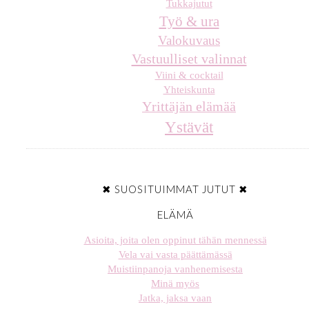
Tukkajutut
Työ & ura
Valokuvaus
Vastuulliset valinnat
Viini & cocktail
Yhteiskunta
Yrittäjän elämää
Ystävät
✖ SUOSITUIMMAT JUTUT ✖
ELÄMÄ
Asioita, joita olen oppinut tähän mennessä
Vela vai vasta päättämässä
Muistiinpanoja vanhenemisesta
Minä myös
Jatka, jaksa vaan