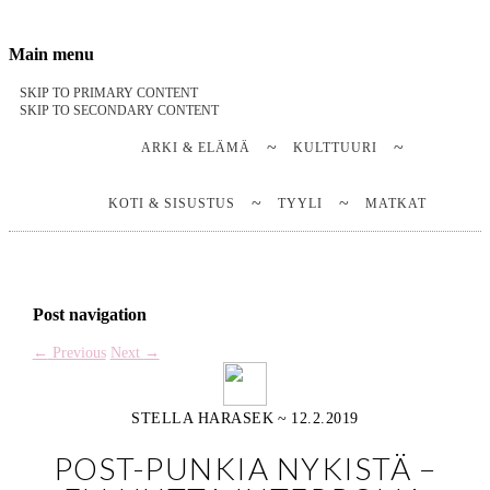
Stella Harasek & Jarno Jussila
Notes on a life
Main menu
SKIP TO PRIMARY CONTENT
SKIP TO SECONDARY CONTENT
ARKI & ELÄMÄ
KULTTUURI
KOTI & SISUSTUS
TYYLI
MATKAT
Post navigation
←
Previous
Next
→
STELLA HARASEK
~
12.2.2019
POST-PUNKIA NYKISTÄ –