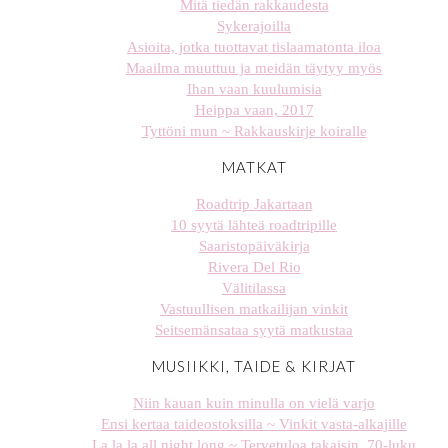
Mitä tiedän rakkaudesta
Sykerajoilla
Asioita, jotka tuottavat tislaamatonta iloa
Maailma muuttuu ja meidän täytyy myös
Ihan vaan kuulumisia
Heippa vaan, 2017
Tyttöni mun ~ Rakkauskirje koiralle
MATKAT
Roadtrip Jakartaan
10 syytä lähteä roadtripille
Saaristopäiväkirja
Rivera Del Rio
Välitilassa
Vastuullisen matkailijan vinkit
Seitsemänsataa syytä matkustaa
MUSIIKKI, TAIDE & KIRJAT
Niin kauan kuin minulla on vielä varjo
Ensi kertaa taideostoksilla ~ Vinkit vasta-alkajille
La la la all night long ~ Tervetuloa takaisin, 70-luku