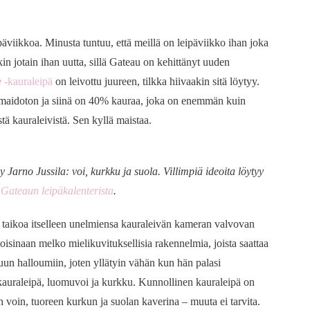
eipäviikkoa. Minusta tuntuu, että meillä on leipäviikko ihan joka
in jotain ihan uutta, sillä Gateau on kehittänyt uuden
e
-kauraleipä
on leivottu juureen, tilkka hiivaakin sitä löytyy.
maidoton ja siinä on 40% kauraa, joka on enemmän kuin
tä kauraleivistä. Sen kyllä maistaa.
Jarno Jussila: voi, kurkku ja suola. Villimpiä ideoita löytyy
Gateaun leipäkalenterista
.
 taikoa itselleen unelmiensa kauraleivän kameran valvovan
toisinaan melko mielikuvituksellisia rakennelmia, joista saattaa
tuun halloumiin, joten yllätyin vähän kun hän palasi
kauraleipä, luomuvoi ja kurkku. Kunnollinen kauraleipä on
voin, tuoreen kurkun ja suolan kaverina – muuta ei tarvita.