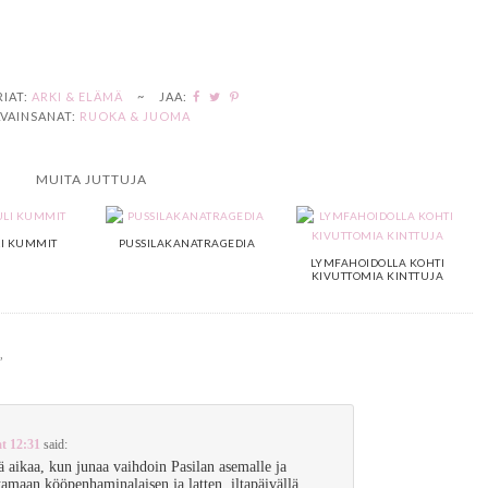
IAT:
ARKI & ELÄMÄ
~
JAA:
VAINSANAT:
RUOKA & JUOMA
MUITA JUTTUJA
LI KUMMIT
PUSSILAKANATRAGEDIA
LYMFAHOIDOLLA KOHTI
KIVUTTOMIA KINTTUJA
”
at 12:31
said:
 aikaa, kun junaa vaihdoin Pasilan asemalle ja
amaan kööpenhaminalaisen ja latten, iltapäivällä