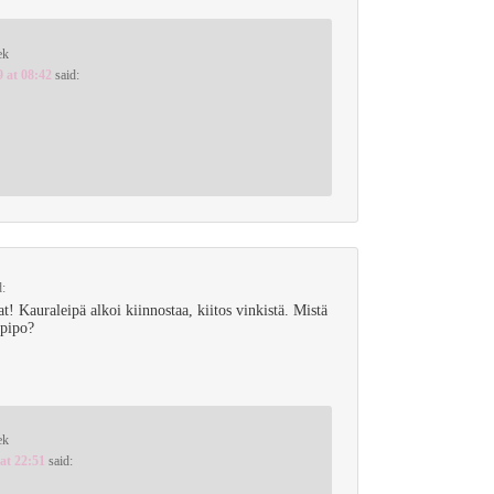
ek
9 at 08:42
said:
d:
t! Kauraleipä alkoi kiinnostaa, kiitos vinkistä. Mistä
pipo?
ek
 at 22:51
said: