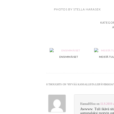
PHOTOS BY STELLA HARASEK
KATEGOR
A
ENSIMMÄISET
MEISTÄ TU
8 THOUGHTS ON “
HYVÄÄ KANSALLISTA LEIPÄVIIKKOA!
HannaHHoo
on
11.9.2019 
Awwww. Tuli ikävä sitä
aamupalaksi pystyin ost