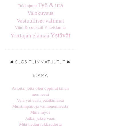
Työ & ura
Tukkajutut
Valokuvaus
Vastuulliset valinnat
Viini & cocktail
Yhteiskunta
Ystävät
Yrittäjän elämää
✖ SUOSITUIMMAT JUTUT ✖
ELÄMÄ
Asioita, joita olen oppinut tähän
mennessä
Vela vai vasta päättämässä
Muistiinpanoja vanhenemisesta
Minä myös
Jatka, jaksa vaan
Mitä tiedän rakkaudesta