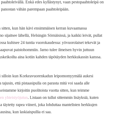
la paahtoleivällä. Enkä edes kyllästynyt, vaan pestopaahtoleipä on
n panostan vähän parempaan paahtoleipään.
n sitten, kun hän kävi ensimmäisen kerran kuvaamassa
sijaitsee lähellä, Helsingin Sörnäisissä, ja kaikki leivät, pullat
ossa kuhisee 24 tuntia vuorokaudessa: yövuorolaiset tekevät ja
saapuvat paistohommiin. Jarno tulee ilmeisen hyvin juttuun
uskeikoilta aina kotiin kahden täpötäyden herkkukassin kanssa.
i silloin kun Korkeavuorenkadun leipomomyymälä aukesi
a tajusin, että pistaasipulla on parasta mitä voi saada alle
ikeistamme kirjoitin puolitoista vuotta sitten, kun teimme
en yhteistyöjutun
. Listaan on tullut sittemmin lisäyksiä, kuten
a täytetty rapea viineri, joka lohduttaa mantelisten herkkujen
usina, kun laskiaispullia ei saa.