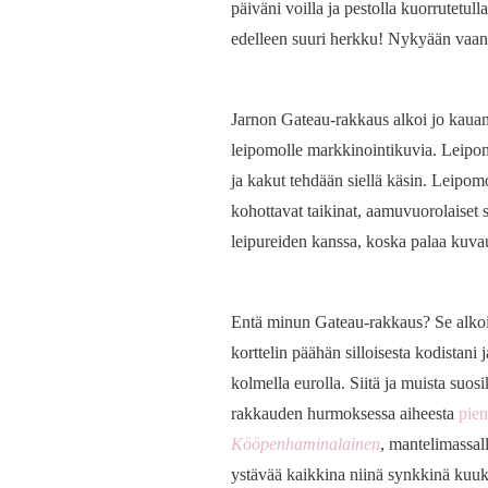
päiväni voilla ja pestolla kuorrutetul
edelleen suuri herkku! Nykyään vaa
Jarnon Gateau-rakkaus alkoi jo kaua
leipomolle markkinointikuvia. Leipomo 
ja kakut tehdään siellä käsin. Leipom
kohottavat taikinat, aamuvuorolaiset 
leipureiden kanssa, koska palaa kuva
Entä minun Gateau-rakkaus? Se alko
korttelin päähän silloisesta kodistani j
kolmella eurolla. Siitä ja muista suos
rakkauden hurmoksessa aiheesta
pien
Kööpenhaminalainen
, mantelimassall
ystävää kaikkina niinä synkkinä kuuka