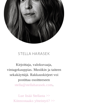
STELLA HARASEK
Kirjoittaja, valokuvaaja,
vintagekauppias. Musiikin ja taiteen
sekakäyttäjä. Rakkauskirjeet voi
postittaa osoitteeseen
stella@stellaharasek.com
.
Lue lisää Stellasta >>
Kiinnostaako yhteistyö? >>