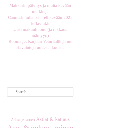
Makkarin päivitys ja muita kevään
merkkejä
Cannesin tuliaiset – eli kevään 2023
leffavinkit
Uusi makuuhuone (ja rakkaus
mäntyyn)
Roomage, Karjaan Veturitallit ja me
Havaintoja uudesta kodista
S
e
a
r
c
Astiat & kattaus
Arkistojen aarteet
h
Asut & pukeutuminen