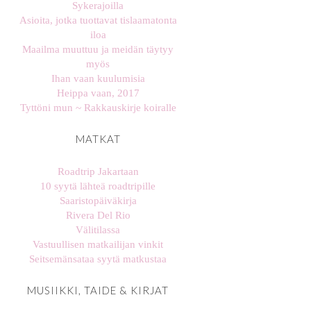
Sykerajoilla
Asioita, jotka tuottavat tislaamatonta
iloa
Maailma muuttuu ja meidän täytyy
myös
Ihan vaan kuulumisia
Heippa vaan, 2017
Tyttöni mun ~ Rakkauskirje koiralle
MATKAT
Roadtrip Jakartaan
10 syytä lähteä roadtripille
Saaristopäiväkirja
Rivera Del Rio
Välitilassa
Vastuullisen matkailijan vinkit
Seitsemänsataa syytä matkustaa
MUSIIKKI, TAIDE & KIRJAT