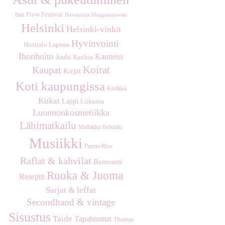
Flow Festival
Havaintoja bloggaamisesta
Bali
Helsinki
Helsinki-vinkit
Hyvinvointi
Hirsitalo Lapissa
Ihonhoito
Kauneus
Joulu
Karibia
Koirat
Kaupat
Kirjat
Koti kaupungissa
Kreikka
Kukat
Lappi
Liikunta
Luonnonkosmetiikka
Lähimatkailu
Mellakka Helsinki
Musiikki
Puerto Rico
Raflat & kahvilat
Remontti
Ruoka & Juoma
Reseptit
Sarjat & leffat
Secondhand & vintage
Sisustus
Taide
Tapahtumat
Thaimaa