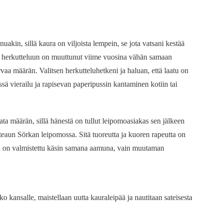
uakin, sillä kaura on viljoista lempein, se jota vatsani kestää
lla herkutteluun on muuttunut viime vuosina vähän samaan
vaa määrän. Valitsen herkutteluhetkeni ja haluan, että laatu on
ä vierailu ja rapisevan paperipussin kantaminen kotiin tai
vata määrän, sillä hänestä on tullut leipomoasiakas sen jälkeen
aun Sörkan leipomossa. Sitä tuoreutta ja kuoren rapeutta on
ka on valmistettu käsin samana aamuna, vain muutaman
 kansalle, maistellaan uutta kauraleipää ja nautitaan sateisesta