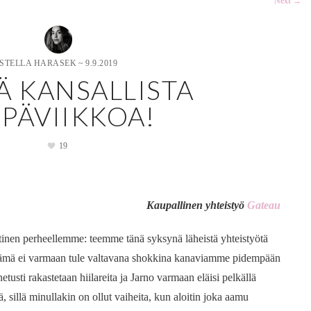
Next
→
STELLA HARASEK
~
9.9.2019
Ä KANSALLISTA
IPÄVIIKKOA!
19
Kaupallinen yhteistyö
Gateau
utinen perheellemme: teemme tänä syksynä läheistä yhteistyötä
ämä ei varmaan tule valtavana shokkina kanaviamme pidempään
tusti rakastetaan hiilareita ja Jarno varmaan eläisi pelkällä
tä, sillä minullakin on ollut vaiheita, kun aloitin joka aamu