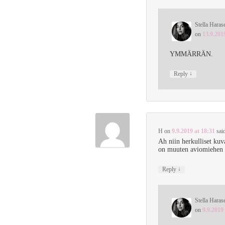
Stella Haras
on
13.9.201
YMMÄRRÄN.
↓
Reply
H
on
9.9.2019 at 18:31
sai
Ah niin herkulliset kuva
on muuten aviomiehen 
↓
Reply
Stella Haras
on
9.9.2019