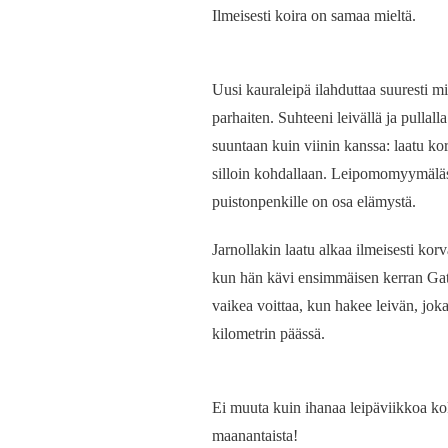
Ilmeisesti koira on samaa mieltä.
Uusi kauraleipä ilahduttaa suuresti min
parhaiten. Suhteeni leivällä ja pulla
suuntaan kuin viinin kanssa: laatu kor
silloin kohdallaan. Leipomomyymäläss
puistonpenkille on osa elämystä.
Jarnollakin laatu alkaa ilmeisesti kor
kun hän kävi ensimmäisen kerran Gate
vaikea voittaa, kun hakee leivän, jo
kilometrin päässä.
Ei muuta kuin ihanaa leipäviikkoa koko
maanantaista!