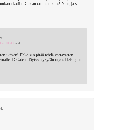
mukana kotiin. Gateau on ihan paras! Niin, ja se
.
ek
9 at 08:43
said:
n ikävän! Ehkä sun pitää tehdä vartavasten
 asemalle :D Gateau löytyy nykyään myös Helsingin
id: