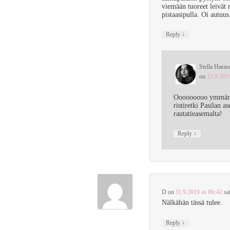
viemään tuoreet leivät 
pistaasipulla. Oi autuus
↓
Reply
Stella Haras
on
13.9.201
Ooooooooo ymmärrä
ristiretki Pasilan
rautatieasemalta!
↓
Reply
D
on
11.9.2019 at 06:42
sa
Nälkähän tässä tulee.
↓
Reply