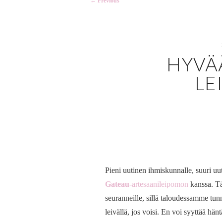
←
Previous
navigation
HYVÄ
LE
Pieni uutinen ihmiskunnalle, suuri u
Gateau
-artesaanileipomon
kanssa. T
seuranneille, sillä taloudessamme tunne
leivällä, jos voisi. En voi syyttää hän