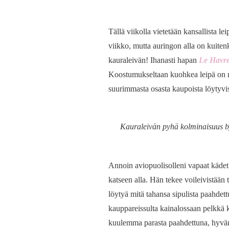
Tällä viikolla vietetään kansallista l
viikko, mutta auringon alla on kuitenk
kauraleivän! Ihanasti hapan
Le Havr
Koostumukseltaan kuohkea leipä on 
suurimmasta osasta kaupoista löytyvis
Kauraleivän pyhä kolminaisuus by 
Annoin aviopuolisolleni vapaat kädet
katseen alla. Hän tekee voileivistään 
löytyä mitä tahansa sipulista paahdet
kauppareissulta kainalossaan pelkkä 
kuulemma parasta paahdettuna, hyvän 